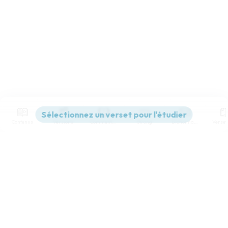
Contenus
Versions
Commentaires
Strong
Dictionnaire
Paramètres de lecture
Afficher les numéros de versets
Mode dyslexique
Désactivé
Simple
Coul
eur