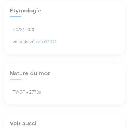
Étymologie
< יציב - יַצִּיב
vient de
yĕtseb 03321
Nature du mot
TWOT - 2773a
Voir aussi