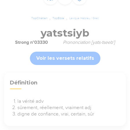
TopChrétien
TopBible
Lexique Hébreu / Grec
yatstsiyb
Strong n°03330
Prononciation [yats-tseeb']
Voir les versets relatifs
Définition
la vérité adv
sûrement, réellement, vraiment adj
digne de confiance, vrai, certain, sûr