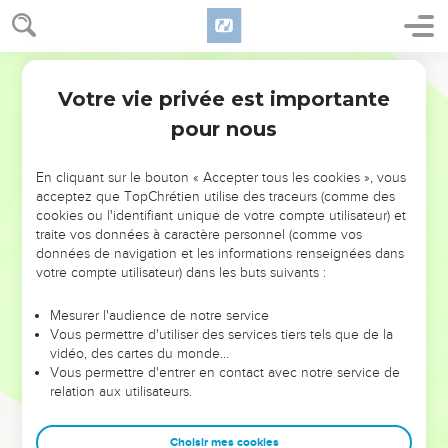
Votre vie privée est importante
pour nous
NE MANQUEZ PAS L’ÉVÉNEMENT
En cliquant sur le bouton « Accepter tous les cookies », vous
DE L’ANNÉE !
acceptez que TopChrétien utilise des traceurs (comme des
cookies ou l'identifiant unique de votre compte utilisateur) et
ET SI LEURS ERREURS POUVAIENT VOUS ÉVITER LES
traite vos données à caractère personnel (comme vos
VOTRES ?
données de navigation et les informations renseignées dans
votre compte utilisateur) dans les buts suivants :
On admire souvent les leaders pour leurs réussites, leur impact,
leur foi ou leur vision. Mais on voit moins les doutes, les erreurs
Mesurer l'audience de notre service
Vous permettre d'utiliser des services tiers tels que de la
et les saisons difficiles qu'ils ont traversés, alors même que ce
vidéo, des cartes du monde…
sont elles qui les ont façonnés.
Vous permettre d'entrer en contact avec notre service de
relation aux utilisateurs.
Dans cette conférence, leaders, entrepreneurs, et responsables
reviennent sur les erreurs marquantes de leur parcours et les
clés pour avancer avec plus de sagesse afin que leurs erreurs
Choisir mes cookies