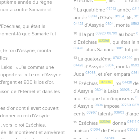
Ezéchias
, fils
d’Ach
 septième année du règne
9
07243
0814
e, monta contre Samarie et
La quatrième
année
08141
01954
011
année
d’Osée
, fils
04428
0804
059
d’Assyrie
, monta
'Ezéchias, qui était la
moment-là que Samarie fut
10
03920
08799
0
Il la prit
au bout
02396
d’Ezéchias
, qui était l
03478
08111
: alors Samarie
fut pr
 le roi d'Assyrie, monta
lles.
13
0702
06240
La quatorzième
an
04428
0804
059
d’Assyrie
, monta
 Lakis : « J'ai commis une
03063
086
Juda
, et s’en empara
upporterai. » Le roi d'Assyrie
'argent et 900 kilos d'or.
14
02396
04428
Ezéchias
, roi
de
0804
03923
d’Assyrie
à Lakis
: J’
ison de l'Eternel et dans les
0
moi. Ce que tu m’imposeras
0804
07760
087
d’Assyrie
imposa
es d'or dont il avait couvert
03967
03603
cents
talents
d’arg
 donner au roi d'Assyrie.
15
02396
05414
Ezéchias
donna
, vers le roi Ezéchias,
01004
03068
maison
de l’Eternel
e. Ils montèrent et arrivèrent
16
06256