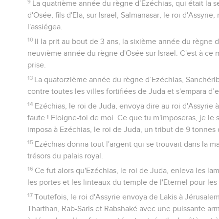
9
La quatrième année du règne d’Ezéchias, qui était la
d'Osée, fils d'Ela, sur Israël, Salmanasar, le roi d'Assyri
l'assiégea.
10
Il la prit au bout de 3 ans, la sixième année du règne d
neuvième année du règne d'Osée sur Israël. C'est à ce 
prise.
13
La quatorzième année du règne d’Ezéchias, Sanchérib,
contre toutes les villes fortifiées de Juda et s'empara d’e
14
Ezéchias, le roi de Juda, envoya dire au roi d'Assyrie à
faute ! Eloigne-toi de moi. Ce que tu m'imposeras, je le s
imposa à Ezéchias, le roi de Juda, un tribut de 9 tonnes d
15
Ezéchias donna tout l'argent qui se trouvait dans la ma
trésors du palais royal.
16
Ce fut alors qu'Ezéchias, le roi de Juda, enleva les lam
les portes et les linteaux du temple de l'Eternel pour les
17
Toutefois, le roi d'Assyrie envoya de Lakis à Jérusalem
Tharthan, Rab-Saris et Rabshaké avec une puissante armé