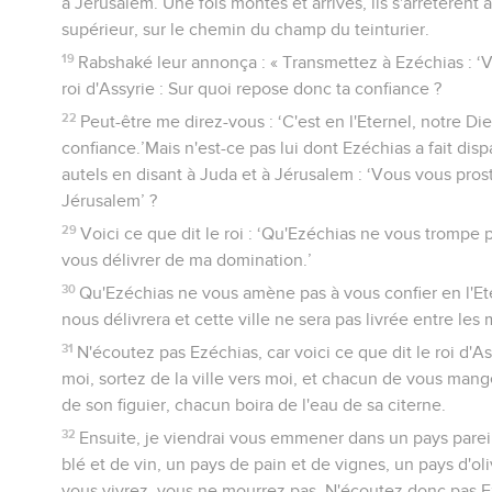
à Jérusalem. Une fois montés et arrivés, ils s'arrêtèrent 
supérieur, sur le chemin du champ du teinturier.
19
Rabshaké leur annonça : « Transmettez à Ezéchias : ‘Voi
roi d'Assyrie : Sur quoi repose donc ta confiance ?
22
Peut-être me direz-vous : ‘C'est en l'Eternel, notre D
confiance.’Mais n'est-ce pas lui dont Ezéchias a fait dispa
autels en disant à Juda et à Jérusalem : ‘Vous vous pros
Jérusalem’ ?
29
Voici ce que dit le roi : ‘Qu'Ezéchias ne vous trompe pa
vous délivrer de ma domination.’
30
Qu'Ezéchias ne vous amène pas à vous confier en l'Eter
nous délivrera et cette ville ne sera pas livrée entre les 
31
N'écoutez pas Ezéchias, car voici ce que dit le roi d'Ass
moi, sortez de la ville vers moi, et chacun de vous mange
de son figuier, chacun boira de l'eau de sa citerne.
32
Ensuite, je viendrai vous emmener dans un pays parei
blé et de vin, un pays de pain et de vignes, un pays d'oliv
vous vivrez, vous ne mourrez pas. N'écoutez donc pas Ezé