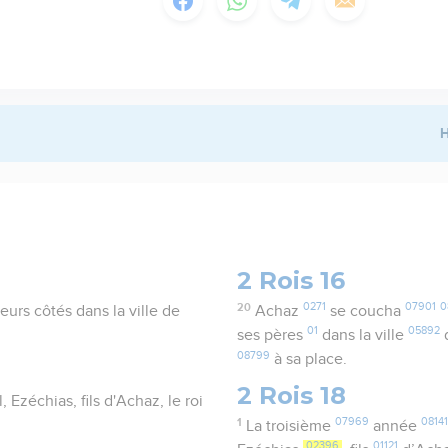
H
2 Rois 16
20
0271
07901
0
eurs côtés dans la ville de
Achaz
se coucha
01
05892
ses pères
dans la ville
08799
à sa place.
2 Rois 18
, Ezéchias, fils d'Achaz, le roi
1
07969
08141
La troisième
année
02396
01121