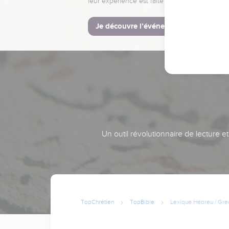
leur expérience est faite pour vous.
Je découvre l’événement
Un outil révolutionnaire de lecture e
TopChrétien
TopBible
Lexique Hébreu / Gre