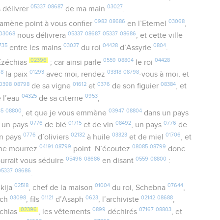
05337
08687
03027
 délivrer
de ma main
.
0982
08686
03068
amène point à vous confier
en l’Eternel
,
03068
05337
08687
05337
08686
nous délivrera
, et cette ville
735
03027
04428
0804
entre les mains
du roi
d’Assyrie
.
02396
0559
08804
04428
Ezéchias
; car ainsi parle
le roi
98
01293
03318
08798
la paix
avec moi, rendez
-vous à moi, et
0398
08798
01612
0376
08384
de sa vigne
et
de son figuier
, et
04325
0953
 l’eau
de sa citerne
,
35
08800
03947
08804
, et que je vous emmène
dans un pays
0776
01715
08492
0776
s un pays
de blé
et de vin
, un pays
de
0776
02132
03323
01706
un pays
d’oliviers
à huile
et de miel
, et
04191
08799
08085
08799
 ne mourrez
point. N’écoutez
donc
05496
08686
0559
08800
pourrait vous séduire
en disant
:
05337
08686
.
02518
01004
07644
kija
, chef de la maison
du roi, Schebna
,
03098
01121
0623
02142
08688
ach
, fils
d’Asaph
, l’archiviste
,
02396
0899
07167
08803
échias
, les vêtements
déchirés
, et