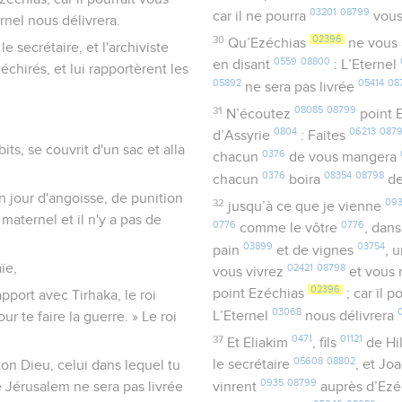
03201
08799
car il ne pourra
vous
rnel nous délivrera.
30
02396
Qu’Ezéchias
ne vous 
le secrétaire, et l'archiviste
0559
08800
en disant
: L’Eternel
échirés, et lui rapportèrent les
05892
05414
08
ne sera pas livrée
31
08085
08799
N’écoutez
point 
0804
06213
087
d’Assyrie
: Faites
its, se couvrit d'un sac et alla
0376
chacun
de vous mangera
0376
08354
08798
chacun
boira
de
 un jour d'angoisse, de punition
32
09
jusqu’à ce que je vienne
 maternel et il n'y a pas de
0776
0776
comme le vôtre
, dan
03899
03754
pain
et de vignes
, 
ïe,
02421
08798
vous vivrez
et vous
02396
point Ezéchias
; car il 
apport avec Tirhaka, le roi
03068
L’Eternel
nous délivrera
ur te faire la guerre. » Le roi
37
0471
01121
Et Eliakim
, fils
de Hil
05608
08802
ton Dieu, celui dans lequel tu
le secrétaire
, et Jo
0935
08799
 Jérusalem ne sera pas livrée
vinrent
auprès d’Ez