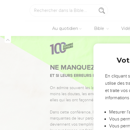
Au quotidien
Bible
Vid
Vot
NE MANQUEZ PAS L’ÉVÉ
ET SI LEURS ERREURS POUVAIENT VOUS 
En cliquant 
utilise des 
On admire souvent les leaders pour leurs réussi
et traite vo
moins les doutes, les erreurs et les saisons di
informations
elles qui les ont façonnés.
Mesurer l'
Dans cette conférence, leaders, entrepreneur
marquantes de leur parcours et les clés pour
Vous perme
deviennent vos tremplins. Que vous guidiez 
Vous perme