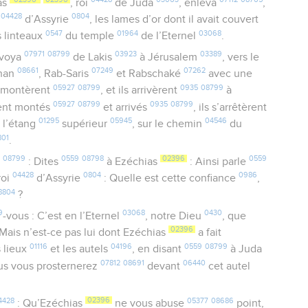
as
, roi
de Juda
, enleva
,
04428
0804
i
d’Assyrie
, les lames d’or dont il avait couvert
0547
01964
03068
s linteaux
du temple
de l’Eternel
.
07971
08799
03923
03389
voya
de Lakis
à Jérusalem
, vers le
08661
07249
07262
than
, Rab-Saris
et Rabschaké
avec une
05927
08799
0935
08799
ls montèrent
, et ils arrivèrent
à
05927
08799
0935
08799
urent montés
et arrivés
, ils s’arrêtèrent
01295
05945
04546
 l’étang
supérieur
, sur le chemin
du
801
.
08799
0559
08798
02396
0559
: Dites
à Ezéchias
: Ainsi parle
04428
0804
0986
 roi
d’Assyrie
: Quelle est cette confiance
,
8804
?
9
03068
0430
-vous : C’est en l’Eternel
, notre Dieu
, que
02396
 Mais n’est-ce pas lui dont Ezéchias
a fait
01116
04196
0559
08799
s lieux
et les autels
, en disant
à Juda
07812
08691
06440
us vous prosternerez
devant
cet autel
4428
02396
05377
08686
: Qu’Ezéchias
ne vous abuse
point,