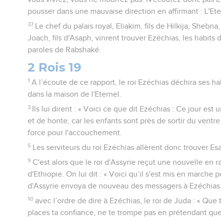
pousser dans une mauvaise direction en affirmant : L'Ete
37
Le chef du palais royal, Eliakim, fils de Hilkija, Shebna, 
Joach, fils d'Asaph, vinrent trouver Ezéchias, les habits d
paroles de Rabshaké.
2 Rois 19
1
A l’écoute de ce rapport, le roi Ezéchias déchira ses hab
dans la maison de l'Eternel.
3
Ils lui dirent : « Voici ce que dit Ezéchias : Ce jour est
et de honte, car les enfants sont près de sortir du ventre
force pour l'accouchement.
5
Les serviteurs du roi Ezéchias allèrent donc trouver Esa
9
C'est alors que le roi d'Assyrie reçut une nouvelle en r
d'Ethiopie. On lui dit : « Voici qu’il s'est mis en marche po
d'Assyrie envoya de nouveau des messagers à Ezéchias
10
avec l’ordre de dire à Ezéchias, le roi de Juda : « Que 
places ta confiance, ne te trompe pas en prétendant que