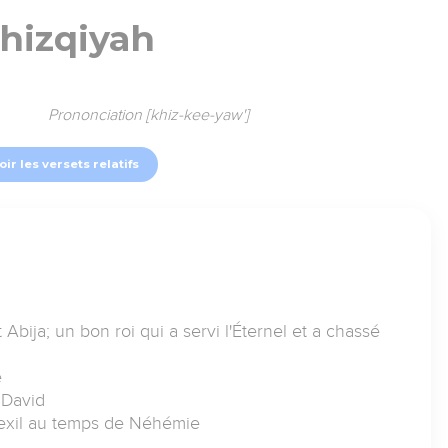
hizqiyah
Prononciation [khiz-kee-yaw']
oir les versets relatifs
 Abija; un bon roi qui a servi l'Éternel et a chassé
e
 David
l'exil au temps de Néhémie