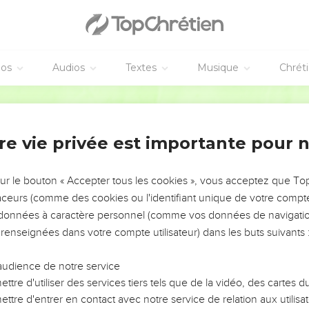
éos
Audios
Textes
Musique
Chrét
re vie privée est importante pour 
NEMENT DE L’ANNÉE !
ÉVITER LES VOTRES ?
sur le bouton « Accepter tous les cookies », vous acceptez que T
traceurs (comme des cookies ou l'identifiant unique de votre compte 
tes, leur impact, leur foi ou leur vision. Mais on voit
s données à caractère personnel (comme vos données de navigatio
fficiles qu'ils ont traversés, alors même que ce sont
 renseignées dans votre compte utilisateur) dans les buts suivants 
audience de notre service
s, et responsables reviennent sur les erreurs
 avancer avec plus de sagesse afin que leurs erreurs
ttre d'utiliser des services tiers tels que de la vidéo, des cartes
un ministère, une équipe, un groupe ou une famille,
ttre d'entrer en contact avec notre service de relation aux utilisat