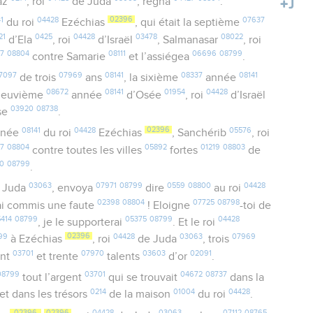
az
, roi
de Juda
, régna
.
1
04428
02396
07637
du roi
Ezéchias
, qui était la septième
21
0425
04428
03478
08022
d’Ela
, roi
d’Israël
, Salmanasar
, roi
27
08804
08111
06696
08799
contre Samarie
et l’assiégea
.
7097
07969
08141
08337
08141
de trois
ans
, la sixième
année
08672
08141
01954
04428
a neuvième
année
d’Osée
, roi
d’Israël
03920
08738
ise
.
08141
04428
02396
05576
née
du roi
Ezéchias
, Sanchérib
, roi
27
08804
05892
01219
08803
contre toutes les villes
fortes
de
10
08799
.
03063
07971
08799
0559
08800
04428
 Juda
, envoya
dire
au roi
02398
08804
07725
08798
ai commis une faute
! Eloigne
-toi de
5414
08799
05375
08799
04428
, je le supporterai
. Et le roi
99
02396
04428
03063
07969
à Ezéchias
, roi
de Juda
, trois
03701
07970
03603
02091
ent
et trente
talents
d’or
.
08799
03701
04672
08737
tout l’argent
qui se trouvait
dans la
0214
01004
04428
et dans les trésors
de la maison
du roi
.
02396
02396
04428
03063
07112
08765