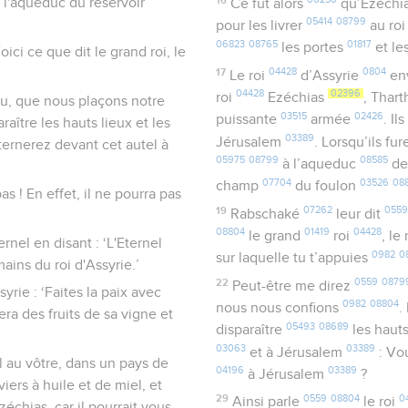
à l'aqueduc du réservoir
Ce fut alors
qu’Ezéchi
05414
08799
pour les livrer
au ro
06823
08765
01817
les portes
et le
ci ce que dit le grand roi, le
17
04428
0804
Le roi
d’Assyrie
en
04428
02396
roi
Ezéchias
, Thar
ieu, que nous plaçons notre
03515
02426
puissante
armée
. I
raître les hauts lieux et les
03389
Jérusalem
. Lorsqu’ils f
ternerez devant cet autel à
05975
08799
08585
à l’aqueduc
de
07704
03526
08
champ
du foulon
s ! En effet, il ne pourra pas
19
07262
0559
Rabschaké
leur dit
08804
01419
04428
le grand
roi
, le
nel en disant : ‘L'Eternel
0982
0
sur laquelle tu t’appuies
mains du roi d'Assyrie.’
22
0559
0879
Peut-être me direz
yrie : ‘Faites la paix avec
0982
08804
nous nous confions
.
ra des fruits de sa vigne et
05493
08689
disparaître
les haut
03063
03389
et à Jérusalem
: Vo
l au vôtre, dans un pays de
04196
03389
à Jérusalem
?
iers à huile et de miel, et
29
0559
08804
0
Ainsi parle
le roi
chias, car il pourrait vous