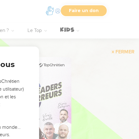
Faire un don
ien ?
Le Top
FERMER
nous
opChrétien
utilisateur)
n et les
:
 du monde…
eurs.