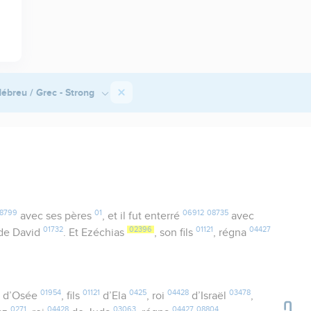
ébreu / Grec - Strong
8799
01
06912
08735
avec ses pères
, et il fut enterré
avec
01732
02396
01121
04427
de David
. Et Ezéchias
, son fils
, régna
01954
01121
0425
04428
03478
d’Osée
, fils
d’Ela
, roi
d’Israël
,
0271
04428
03063
04427
08804