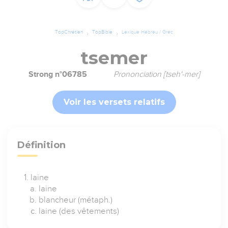
TopChrétien
TopBible
Lexique Hébreu / Grec
tsemer
Strong n°06785
Prononciation [tseh'-mer]
Voir les versets relatifs
Définition
laine
laine
blancheur (métaph.)
laine (des vêtements)