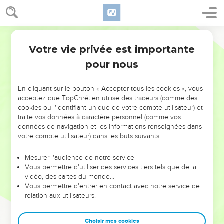
Votre vie privée est importante
pour nous
NE MANQUEZ PAS L’ÉVÉNEMENT
En cliquant sur le bouton « Accepter tous les cookies », vous
DE L’ANNÉE !
acceptez que TopChrétien utilise des traceurs (comme des
cookies ou l'identifiant unique de votre compte utilisateur) et
ET SI LEURS ERREURS POUVAIENT VOUS ÉVITER LES
traite vos données à caractère personnel (comme vos
VOTRES ?
données de navigation et les informations renseignées dans
votre compte utilisateur) dans les buts suivants :
On admire souvent les leaders pour leurs réussites, leur impact,
leur foi ou leur vision. Mais on voit moins les doutes, les erreurs
Mesurer l'audience de notre service
Vous permettre d'utiliser des services tiers tels que de la
et les saisons difficiles qu'ils ont traversés, alors même que ce
vidéo, des cartes du monde…
sont elles qui les ont façonnés.
Vous permettre d'entrer en contact avec notre service de
relation aux utilisateurs.
Dans cette conférence, leaders, entrepreneurs, et responsables
reviennent sur les erreurs marquantes de leur parcours et les
clés pour avancer avec plus de sagesse afin que leurs erreurs
Choisir mes cookies