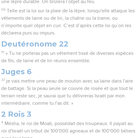
une lèpre durable. On brûlera l’objet au feu.
59
Telle est la loi sur la plaie de la lèpre, lorsqu'elle attaque les
vêtements de laine ou de lin, la chaîne ou la trame, ou
n’importe quel objet en cuir. C’est d’après cette loi qu’on les
déclarera purs ou impurs.
Deutéronome 22
11
» Tu ne porteras pas un vêtement tissé de diverses espèces
de fils, de laine et de lin réunis ensemble.
Juges 6
37
je vais mettre une peau de mouton avec sa laine dans l'aire
de battage. Si la peau seule se couvre de rosée et que tout le
terrain reste sec, je saurai que tu délivreras Israël par mon
intermédiaire, comme tu l'as dit. »
2 Rois 3
4
Mésha, le roi de Moab, possédait des troupeaux. Il payait au
roi d'Israël un tribut de 100'000 agneaux et de 100'000 béliers