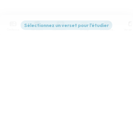
Contenus
Versions
Commentaires
Strong
Dictionnaire
Paramètres de lecture
Afficher les numéros de versets
Mode dyslexique
Désactivé
Simple
Coul
eur
Police d'écriture
Serif
Sans-serif