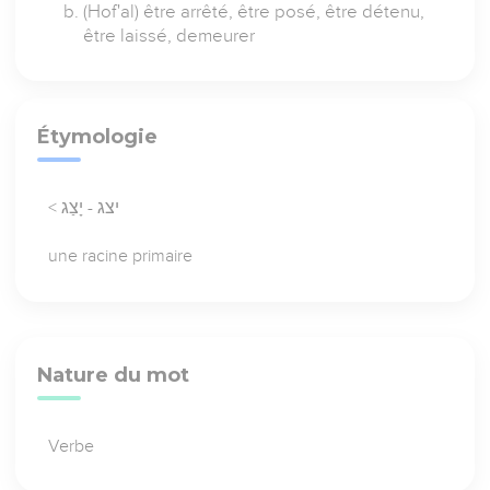
(Hof'al) être arrêté, être posé, être détenu,
être laissé, demeurer
Étymologie
< יצג - יָצַג
une racine primaire
Nature du mot
Verbe