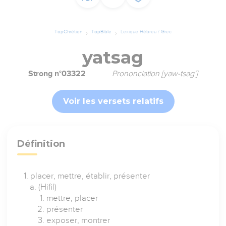
TopChrétien
TopBible
Lexique Hébreu / Grec
yatsag
Strong n°03322
Prononciation [yaw-tsag']
Voir les versets relatifs
Définition
placer, mettre, établir, présenter
(Hifil)
mettre, placer
présenter
exposer, montrer