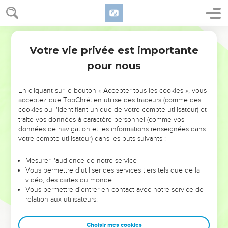
Votre vie privée est importante
pour nous
NE MANQUEZ PAS L’ÉVÉNEMENT
En cliquant sur le bouton « Accepter tous les cookies », vous
DE L’ANNÉE !
acceptez que TopChrétien utilise des traceurs (comme des
cookies ou l'identifiant unique de votre compte utilisateur) et
ET SI LEURS ERREURS POUVAIENT VOUS ÉVITER LES
traite vos données à caractère personnel (comme vos
VOTRES ?
données de navigation et les informations renseignées dans
votre compte utilisateur) dans les buts suivants :
On admire souvent les leaders pour leurs réussites, leur impact,
leur foi ou leur vision. Mais on voit moins les doutes, les erreurs
Mesurer l'audience de notre service
Vous permettre d'utiliser des services tiers tels que de la
et les saisons difficiles qu'ils ont traversés, alors même que ce
vidéo, des cartes du monde…
sont elles qui les ont façonnés.
Vous permettre d'entrer en contact avec notre service de
relation aux utilisateurs.
Dans cette conférence, leaders, entrepreneurs, et responsables
reviennent sur les erreurs marquantes de leur parcours et les
clés pour avancer avec plus de sagesse afin que leurs erreurs
Choisir mes cookies