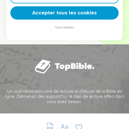
deviennent vos tremplins. Que vous guidiez un ministère, une
équipe, un groupe ou une famille, leur expérience est faite
Accepter tous les cookies
pour vous.
Tout refuser
Je découvre l’événement
Un outil révolutionnaire de lecture et d'étude de la Bible en
ligne. Démarrez dès aujourd'hui le plan de lecture offert dont
vous avez besoin.