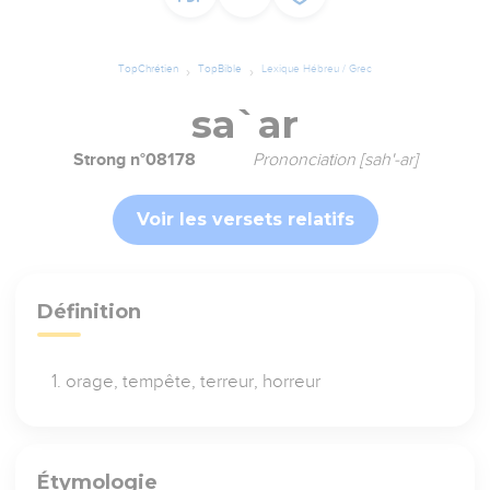
TopChrétien
TopBible
Lexique Hébreu / Grec
sa`ar
Strong n°08178
Prononciation [sah'-ar]
Voir les versets relatifs
Définition
orage, tempête, terreur, horreur
Étymologie