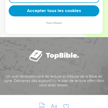
deviennent vos tremplins. Que vous guidiez un ministère, une
équipe, un groupe ou une famille, leur expérience est faite
Accepter tous les cookies
pour vous.
Tout refuser
Je découvre l’événement
Un outil révolutionnaire de lecture et d'étude de la Bible en
ligne. Démarrez dès aujourd'hui le plan de lecture offert dont
vous avez besoin.