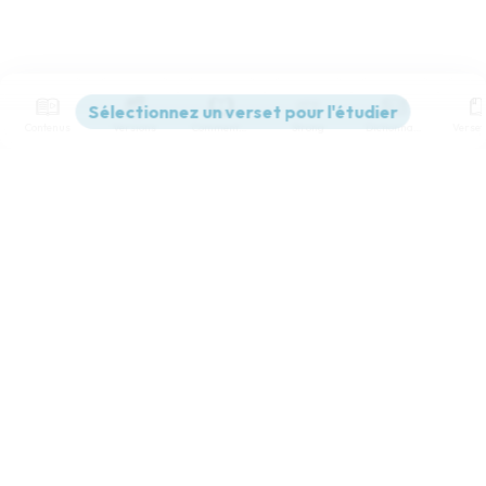
Contenus
Versions
Commentaires
Strong
Dictionnaire
Paramètres de lecture
Afficher les numéros de versets
Mode dyslexique
Désactivé
Simple
Coul
eur
Police d'écriture
Serif
Sans-serif