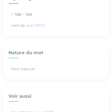
< שער - שַׂעַר
vient de
sa`ar 08175
Nature du mot
Nom masculin
Voir aussi