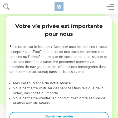
Votre vie privée est importante
pour nous
NE MANQUEZ PAS L’ÉVÉNEMENT
En cliquant sur le bouton « Accepter tous les cookies », vous
DE L’ANNÉE !
acceptez que TopChrétien utilise des traceurs (comme des
cookies ou l'identifiant unique de votre compte utilisateur) et
ET SI LEURS ERREURS POUVAIENT VOUS ÉVITER LES
traite vos données à caractère personnel (comme vos
VOTRES ?
données de navigation et les informations renseignées dans
votre compte utilisateur) dans les buts suivants :
On admire souvent les leaders pour leurs réussites, leur impact,
leur foi ou leur vision. Mais on voit moins les doutes, les erreurs
Mesurer l'audience de notre service
Vous permettre d'utiliser des services tiers tels que de la
et les saisons difficiles qu'ils ont traversés, alors même que ce
vidéo, des cartes du monde…
sont elles qui les ont façonnés.
Vous permettre d'entrer en contact avec notre service de
relation aux utilisateurs.
Dans cette conférence, leaders, entrepreneurs, et responsables
reviennent sur les erreurs marquantes de leur parcours et les
clés pour avancer avec plus de sagesse afin que leurs erreurs
Choisir mes cookies