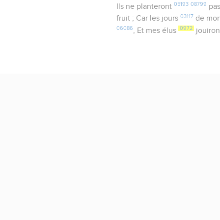
05193
08799
Ils ne planteront
pas
03117
fruit ; Car les jours
de mon
06086
0972
, Et mes élus
jouiro