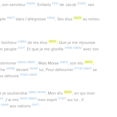
05650
01121
03290
, son serviteur
, Enfants
de Jacob
, ses
05971
08342
0972
ple
dans l’allégresse
, Ses élus
au milieu
02896
0972
e bonheur
de tes élus
, Que je me réjouisse
01471
01984
08692
on peuple
, Et que je me glorifie
avec ton
08045
08687
04872
0972
xterminer
; Mais Moïse
, son élu
,
06556
06440
07725
08687
èche
devant
lui, Pour détourner
sa
07843
08687
es détruire
.
08551
08799
0972
e je soutiendrai
, Mon élu
, en qui mon
04
05414
08804
07307
. J’ai mis
mon esprit
sur lui ; Il
04941
01471
e
aux nations
.