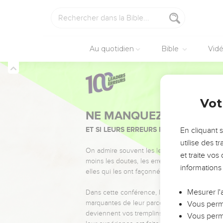
Au quotidien
Bible
Vid
Vot
NE MANQUEZ PAS L’ÉVÉ
ET SI LEURS ERREURS POUVAIENT VOUS 
En cliquant 
utilise des 
On admire souvent les leaders pour leurs réussi
et traite vo
moins les doutes, les erreurs et les saisons di
informations
elles qui les ont façonnés.
Mesurer l'
Dans cette conférence, leaders, entrepreneur
marquantes de leur parcours et les clés pour
Vous perme
deviennent vos tremplins. Que vous guidiez 
Vous perme