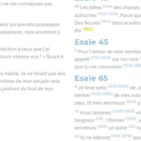
 tu ne me connaissais pas.
20
02416
Les bêtes
des champs
01323
03284
autruches
, Parce qu
05104
Des fleuves
dans la solit
celui qui prendra possession
0972
élu
.
ossession, mes serviteurs y
Esaïe 45
iction à ceux que j’ai
4
Pour l’amour de mon servite
se mourir comme eux ! » Quant à
07121
08799
appelé
par ton nom
03045
088
que tu me connusses
s habite, ils ne feront pas des
Esaïe 65
 membres de mon peuple sera
9
03318
08689
Je ferai sortir
de J
 jouiront du fruit de leur
03423
08802
héritier
de mes mon
05650
pays, Et mes serviteurs
y
15
03240
08689
Vous laisserez
vo
0136
03069
Seigneur
, l’Eternel
, 
05650
0312
serviteurs
un autre
n
22
01129
08799
Ils ne bâtiront
pas