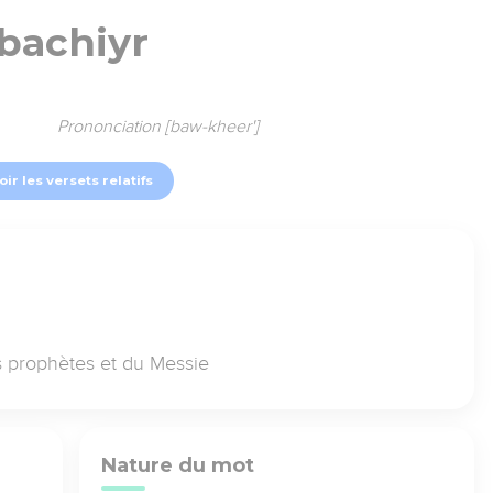
bachiyr
Prononciation [baw-kheer']
oir les versets relatifs
s prophètes et du Messie
Nature du mot