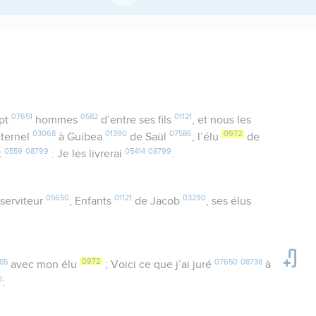
07651
0582
01121
pt
hommes
d’entre ses fils
, et nous les
03068
01390
07586
0972
Eternel
à Guibea
de Saül
, l’élu
de
0559
08799
05414
08799
t
: Je les livrerai
.
05650
01121
03290
 serviteur
, Enfants
de Jacob
, ses élus
85
0972
07650
08738
avec mon élu
; Voici ce que j’ai juré
à
0
: