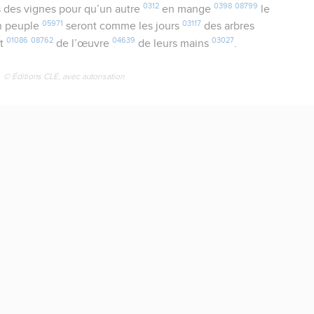
0312
0398
08799
 des vignes pour qu’un autre
en mange
le
05971
03117
 peuple
seront comme les jours
des arbres
01086
08762
04639
03027
nt
de l’œuvre
de leurs mains
.
© Éditions CLÉ, avec autorisation