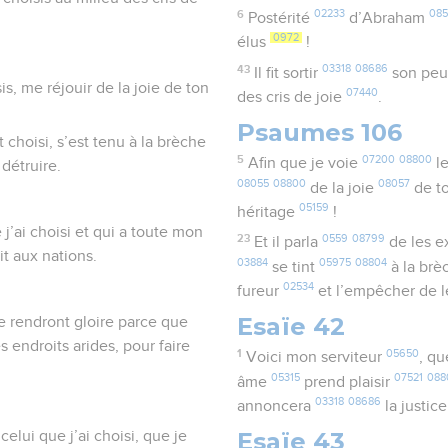
6
02233
085
Postérité
d’Abraham
0972
élus
!
43
03318
08686
Il fit sortir
son peu
is, me réjouir de la joie de ton
07440
des cris de joie
.
Psaumes 106
t choisi, s’est tenu à la brèche
5
07200
08800
Afin que je voie
l
détruire.
08055
08800
08057
de la joie
de t
05159
héritage
!
 j’ai choisi et qui a toute mon
23
0559
08799
Et il parla
de les e
oit aux nations.
03884
05975
08804
se tint
à la br
02534
fureur
et l’empêcher de l
Esaïe 42
e rendront gloire parce que
s endroits arides, pour faire
1
05650
Voici mon serviteur
, qu
05315
07521
088
âme
prend plaisir
03318
08686
annoncera
la justic
Esaïe 43
celui que j’ai choisi, que je