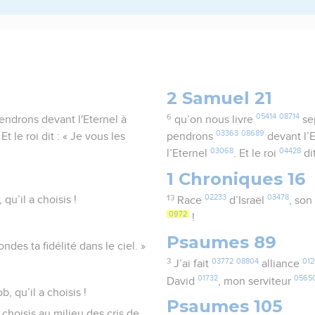
2 Samuel 21
6
05414
08714
endrons devant l'Eternel à
qu’on nous livre
se
03363
08689
Et le roi dit : « Je vous les
pendrons
devant l’
03068
04428
l’Eternel
. Et le roi
di
1 Chroniques 16
13
02233
03478
qu’il a choisis !
Race
d’Israël
, son
0972
!
Psaumes 89
ondes ta fidélité dans le ciel. »
3
03772
08804
012
J’ai fait
alliance
01732
0565
David
, mon serviteur
 qu’il a choisis !
Psaumes 105
a choisis au milieu des cris de