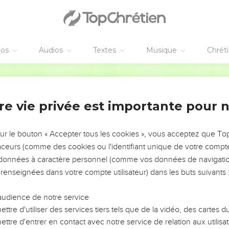
éos
Audios
Textes
Musique
Chrét
re vie privée est importante pour 
NEMENT DE L’ANNÉE !
ÉVITER LES VOTRES ?
sur le bouton « Accepter tous les cookies », vous acceptez que T
traceurs (comme des cookies ou l'identifiant unique de votre compte 
tes, leur impact, leur foi ou leur vision. Mais on voit
s données à caractère personnel (comme vos données de navigatio
fficiles qu'ils ont traversés, alors même que ce sont
 renseignées dans votre compte utilisateur) dans les buts suivants 
audience de notre service
s, et responsables reviennent sur les erreurs
 avancer avec plus de sagesse afin que leurs erreurs
ttre d'utiliser des services tiers tels que de la vidéo, des cartes
un ministère, une équipe, un groupe ou une famille,
ttre d'entrer en contact avec notre service de relation aux utilisat