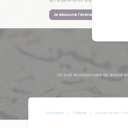
leur expérience est faite pour vous.
Je découvre l’événement
Un outil révolutionnaire de lecture e
TopChrétien
TopBible
Lexique Hébreu / Gre