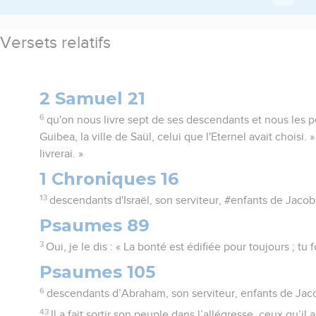
Versets relatifs
2 Samuel 21
6
qu'on nous livre sept de ses descendants et nous les p
Guibea, la ville de Saül, celui que l'Eternel avait choisi. » 
livrerai. »
1 Chroniques 16
13
descendants d'Israël, son serviteur, #enfants de Jacob, 
Psaumes 89
3
Oui, je le dis : « La bonté est édifiée pour toujours ; tu f
Psaumes 105
6
descendants d’Abraham, son serviteur, enfants de Jacob,
43
Il a fait sortir son peuple dans l’allégresse, ceux qu’il 