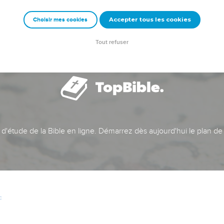
Accepter tous les cookies
Choisir mes cookies
Tout refuser
t d'étude de la Bible en ligne. Démarrez dès aujourd'hui le plan de
c