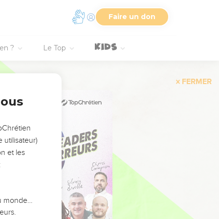
Faire un don
ien ?
Le Top
FERMER
nous
opChrétien
utilisateur)
n et les
:
 du monde…
eurs.