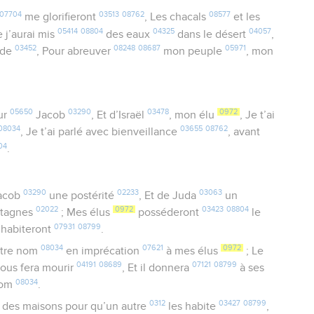
07704
03513
08762
08577
me glorifieront
, Les chacals
et les
05414
08804
04325
04057
e j’aurai mis
des eaux
dans le désert
,
03452
08248
08687
05971
ude
, Pour abreuver
mon peuple
, mon
05650
03290
03478
0972
ur
Jacob
, Et d’Israël
, mon élu
, Je t’ai
08034
03655
08762
, Je t’ai parlé avec bienveillance
, avant
04
.
03290
02233
03063
acob
une postérité
, Et de Juda
un
02022
0972
03423
08804
tagnes
; Mes élus
posséderont
le
07931
08799
 habiteront
.
08034
07621
0972
tre nom
en imprécation
à mes élus
; Le
04191
08689
07121
08799
vous fera mourir
, Et il donnera
à ses
08034
om
.
0312
03427
08799
 des maisons pour qu’un autre
les habite
,