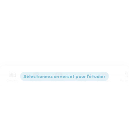
Contenus
Versions
Commentaires
Strong
Dictionnaire
Paramètres de lecture
Afficher les numéros de versets