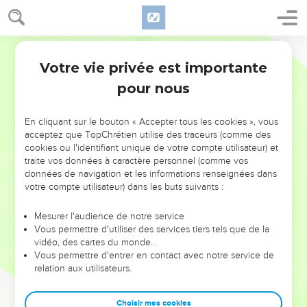
Votre vie privée est importante
pour nous
NE MANQUEZ PAS L’ÉVÉNEMENT
En cliquant sur le bouton « Accepter tous les cookies », vous
DE L’ANNÉE !
acceptez que TopChrétien utilise des traceurs (comme des
cookies ou l'identifiant unique de votre compte utilisateur) et
ET SI LEURS ERREURS POUVAIENT VOUS ÉVITER LES
traite vos données à caractère personnel (comme vos
VOTRES ?
données de navigation et les informations renseignées dans
votre compte utilisateur) dans les buts suivants :
On admire souvent les leaders pour leurs réussites, leur impact,
leur foi ou leur vision. Mais on voit moins les doutes, les erreurs
Mesurer l'audience de notre service
Vous permettre d'utiliser des services tiers tels que de la
et les saisons difficiles qu'ils ont traversés, alors même que ce
vidéo, des cartes du monde…
sont elles qui les ont façonnés.
Vous permettre d'entrer en contact avec notre service de
relation aux utilisateurs.
Dans cette conférence, leaders, entrepreneurs, et responsables
reviennent sur les erreurs marquantes de leur parcours et les
clés pour avancer avec plus de sagesse afin que leurs erreurs
Choisir mes cookies