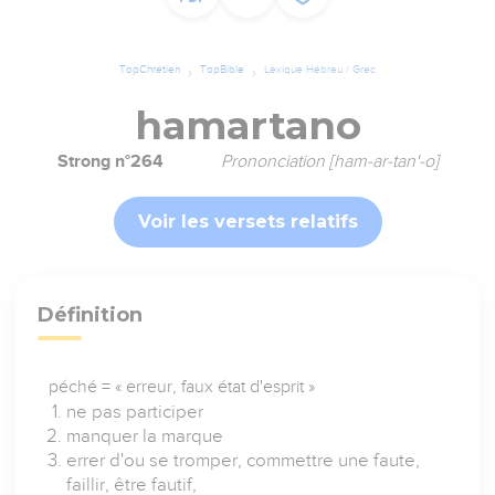
TopChrétien
TopBible
Lexique Hébreu / Grec
hamartano
Strong n°264
Prononciation [ham-ar-tan'-o]
Voir les versets relatifs
Définition
péché = « erreur, faux état d'esprit »
ne pas participer
manquer la marque
errer d'ou se tromper, commettre une faute,
faillir, être fautif,