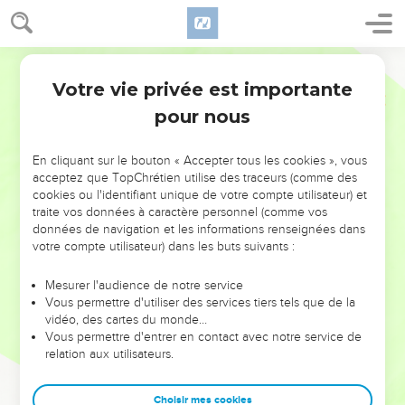
Votre vie privée est importante
pour nous
NE MANQUEZ PAS L’ÉVÉNEMENT
En cliquant sur le bouton « Accepter tous les cookies », vous
DE L’ANNÉE !
acceptez que TopChrétien utilise des traceurs (comme des
cookies ou l'identifiant unique de votre compte utilisateur) et
ET SI LEURS ERREURS POUVAIENT VOUS ÉVITER LES
traite vos données à caractère personnel (comme vos
VOTRES ?
données de navigation et les informations renseignées dans
votre compte utilisateur) dans les buts suivants :
On admire souvent les leaders pour leurs réussites, leur impact,
leur foi ou leur vision. Mais on voit moins les doutes, les erreurs
Mesurer l'audience de notre service
Vous permettre d'utiliser des services tiers tels que de la
et les saisons difficiles qu'ils ont traversés, alors même que ce
vidéo, des cartes du monde…
sont elles qui les ont façonnés.
Vous permettre d'entrer en contact avec notre service de
relation aux utilisateurs.
Dans cette conférence, leaders, entrepreneurs, et responsables
reviennent sur les erreurs marquantes de leur parcours et les
clés pour avancer avec plus de sagesse afin que leurs erreurs
Choisir mes cookies