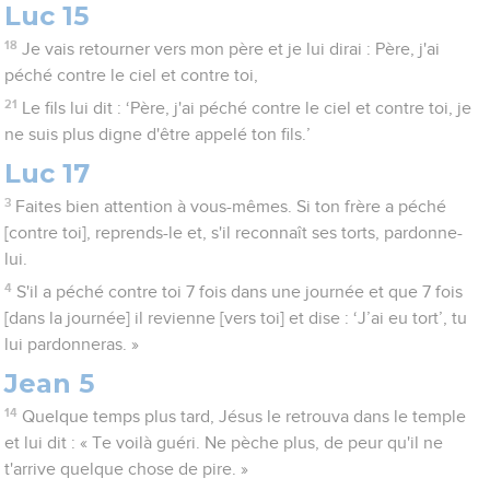
Luc 15
18
Je vais retourner vers mon père et je lui dirai : Père, j'ai
péché contre le ciel et contre toi,
21
Le fils lui dit : ‘Père, j'ai péché contre le ciel et contre toi, je
ne suis plus digne d'être appelé ton fils.’
Luc 17
3
Faites bien attention à vous-mêmes. Si ton frère a péché
[contre toi], reprends-le et, s'il reconnaît ses torts, pardonne-
lui.
4
S'il a péché contre toi 7 fois dans une journée et que 7 fois
[dans la journée] il revienne [vers toi] et dise : ‘J’ai eu tort’, tu
lui pardonneras. »
Jean 5
14
Quelque temps plus tard, Jésus le retrouva dans le temple
et lui dit : « Te voilà guéri. Ne pèche plus, de peur qu'il ne
t'arrive quelque chose de pire. »