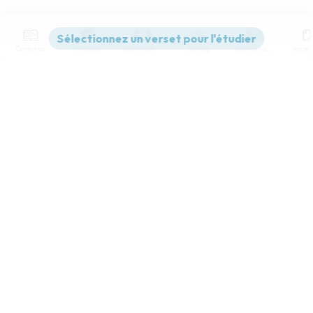
Contenus
Versions
Commentaires
Strong
Dictionnaire
Paramètres de lecture
Afficher les numéros de versets
Mode dyslexique
Désactivé
Simple
Coul
eur
Police d'écriture
Serif
Sans-serif
Taille de texte