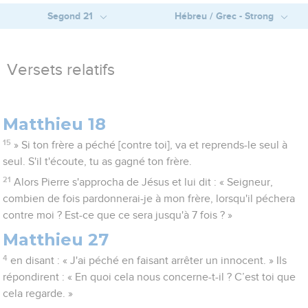
Segond 21
Hébreu / Grec - Strong
Versets relatifs
Matthieu 18
15
» Si ton frère a péché [contre toi], va et reprends-le seul à
seul. S'il t'écoute, tu as gagné ton frère.
21
Alors Pierre s'approcha de Jésus et lui dit : « Seigneur,
combien de fois pardonnerai-je à mon frère, lorsqu'il péchera
contre moi ? Est-ce que ce sera jusqu'à 7 fois ? »
Matthieu 27
4
en disant : « J'ai péché en faisant arrêter un innocent. » Ils
répondirent : « En quoi cela nous concerne-t-il ? C’est toi que
cela regarde. »