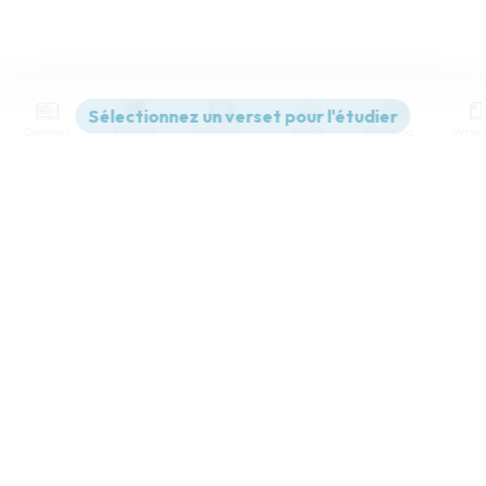
Contenus
Versions
Commentaires
Strong
Dictionnaire
Paramètres de lecture
Afficher les numéros de versets
Mode dyslexique
Désactivé
Simple
Coul
eur
Police d'écriture
Serif
Sans-serif