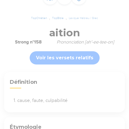
TopChrétien
TopBible
Lexique Hébreu / Grec
aition
Strong n°158
Prononciation [ah'-ee-tee-on]
Voir les versets relatifs
Définition
cause, faute, culpabilité
Étymologie