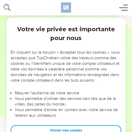
Votre vie privée est importante
pour nous
NE MANQUEZ PAS L’ÉVÉNEMENT
En cliquant sur le bouton « Accepter tous les cookies », vous
DE L’ANNÉE !
acceptez que TopChrétien utilise des traceurs (comme des
cookies ou l'identifiant unique de votre compte utilisateur) et
ET SI LEURS ERREURS POUVAIENT VOUS ÉVITER LES
traite vos données à caractère personnel (comme vos
VOTRES ?
données de navigation et les informations renseignées dans
votre compte utilisateur) dans les buts suivants :
On admire souvent les leaders pour leurs réussites, leur impact,
leur foi ou leur vision. Mais on voit moins les doutes, les erreurs
Mesurer l'audience de notre service
Vous permettre d'utiliser des services tiers tels que de la
et les saisons difficiles qu'ils ont traversés, alors même que ce
vidéo, des cartes du monde…
sont elles qui les ont façonnés.
Vous permettre d'entrer en contact avec notre service de
relation aux utilisateurs.
Dans cette conférence, leaders, entrepreneurs, et responsables
reviennent sur les erreurs marquantes de leur parcours et les
clés pour avancer avec plus de sagesse afin que leurs erreurs
Choisir mes cookies