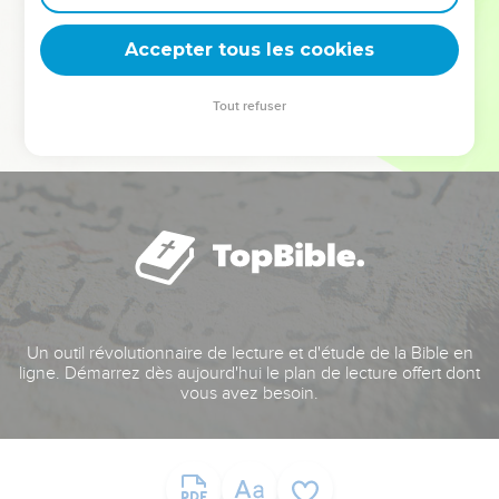
deviennent vos tremplins. Que vous guidiez un ministère, une
équipe, un groupe ou une famille, leur expérience est faite
Accepter tous les cookies
pour vous.
Tout refuser
Je découvre l’événement
Un outil révolutionnaire de lecture et d'étude de la Bible en
ligne. Démarrez dès aujourd'hui le plan de lecture offert dont
vous avez besoin.