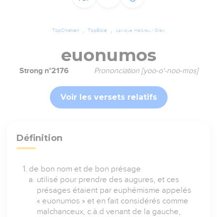
TopChrétien
TopBible
Lexique Hébreu / Grec
euonumos
Strong n°2176
Prononciation [yoo-o'-noo-mos]
Voir les versets relatifs
Définition
de bon nom et de bon présage
utilisé pour prendre des augures, et ces
présages étaient par euphémisme appelés
« euonumos » et en fait considérés comme
malchanceux, c.à.d venant de la gauche,