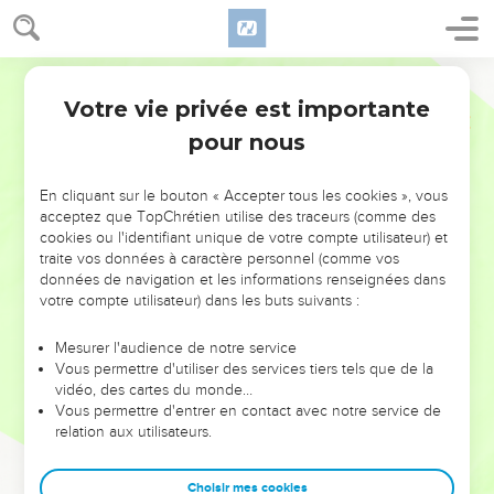
Votre vie privée est importante
pour nous
NE MANQUEZ PAS L’ÉVÉNEMENT
En cliquant sur le bouton « Accepter tous les cookies », vous
DE L’ANNÉE !
acceptez que TopChrétien utilise des traceurs (comme des
cookies ou l'identifiant unique de votre compte utilisateur) et
ET SI LEURS ERREURS POUVAIENT VOUS ÉVITER LES
traite vos données à caractère personnel (comme vos
VOTRES ?
données de navigation et les informations renseignées dans
votre compte utilisateur) dans les buts suivants :
On admire souvent les leaders pour leurs réussites, leur impact,
leur foi ou leur vision. Mais on voit moins les doutes, les erreurs
Mesurer l'audience de notre service
Vous permettre d'utiliser des services tiers tels que de la
et les saisons difficiles qu'ils ont traversés, alors même que ce
vidéo, des cartes du monde…
sont elles qui les ont façonnés.
Vous permettre d'entrer en contact avec notre service de
relation aux utilisateurs.
Dans cette conférence, leaders, entrepreneurs, et responsables
reviennent sur les erreurs marquantes de leur parcours et les
clés pour avancer avec plus de sagesse afin que leurs erreurs
Choisir mes cookies