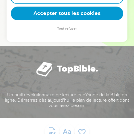
deviennent vos tremplins. Que vous guidiez un ministère, une
équipe, un groupe ou une famille, leur expérience est faite
Accepter tous les cookies
pour vous.
Tout refuser
Je découvre l’événement
Un outil révolutionnaire de lecture et d'étude de la Bible en
ligne. Démarrez dès aujourd'hui le plan de lecture offert dont
vous avez besoin.