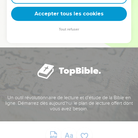
deviennent vos tremplins. Que vous guidiez un ministère, une
équipe, un groupe ou une famille, leur expérience est faite
Accepter tous les cookies
pour vous.
Tout refuser
Je découvre l’événement
Un outil révolutionnaire de lecture et d'étude de la Bible en
ligne. Démarrez dès aujourd'hui le plan de lecture offert dont
vous avez besoin.