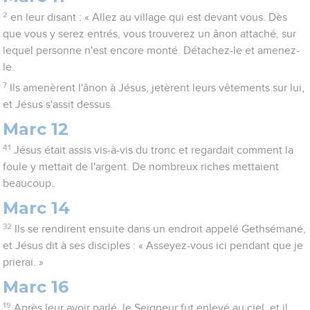
2
en leur disant : « Allez au village qui est devant vous. Dès
que vous y serez entrés, vous trouverez un ânon attaché, sur
lequel personne n'est encore monté. Détachez-le et amenez-
le.
7
Ils amenèrent l'ânon à Jésus, jetèrent leurs vêtements sur lui,
et Jésus s'assit dessus.
Marc 12
41
Jésus était assis vis-à-vis du tronc et regardait comment la
foule y mettait de l'argent. De nombreux riches mettaient
beaucoup.
Marc 14
32
Ils se rendirent ensuite dans un endroit appelé Gethsémané,
et Jésus dit à ses disciples : « Asseyez-vous ici pendant que je
prierai. »
Marc 16
19
Après leur avoir parlé, le Seigneur fut enlevé au ciel, et il