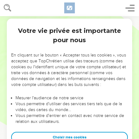
Votre vie privée est importante
pour nous
NE MANQUEZ PAS L’ÉVÉNEMENT
En cliquant sur le bouton « Accepter tous les cookies », vous
DE L’ANNÉE !
acceptez que TopChrétien utilise des traceurs (comme des
cookies ou l'identifiant unique de votre compte utilisateur) et
ET SI LEURS ERREURS POUVAIENT VOUS ÉVITER LES
traite vos données à caractère personnel (comme vos
VOTRES ?
données de navigation et les informations renseignées dans
votre compte utilisateur) dans les buts suivants :
On admire souvent les leaders pour leurs réussites, leur impact,
leur foi ou leur vision. Mais on voit moins les doutes, les erreurs
Mesurer l'audience de notre service
Vous permettre d'utiliser des services tiers tels que de la
et les saisons difficiles qu'ils ont traversés, alors même que ce
vidéo, des cartes du monde…
sont elles qui les ont façonnés.
Vous permettre d'entrer en contact avec notre service de
relation aux utilisateurs.
Dans cette conférence, leaders, entrepreneurs, et responsables
reviennent sur les erreurs marquantes de leur parcours et les
clés pour avancer avec plus de sagesse afin que leurs erreurs
Choisir mes cookies