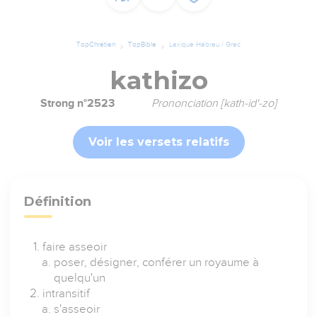
TopChrétien
TopBible
Lexique Hébreu / Grec
kathizo
Strong n°2523
Prononciation [kath-id'-zo]
Voir les versets relatifs
Définition
faire asseoir
poser, désigner, conférer un royaume à
quelqu'un
intransitif
s'asseoir