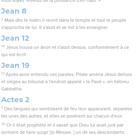
vous soyez revêtus de la puissance d'en haut. »
Jean 8
2
Mais dès le matin il revint dans le temple et tout le peuple
s'approcha de lui. Il s'assit et se mit à les enseigner.
Jean 12
14
Jésus trouva un ânon et s'assit dessus, conformément à ce
qui est écrit :
Jean 19
13
Après avoir entendu ces paroles, Pilate amena Jésus dehors
et siégea au tribunal à l'endroit appelé « le Pavé », en hébreu
Gabbatha.
Actes 2
3
Des langues qui semblaient de feu leur apparurent, séparées
les unes des autres, et elles se posèrent sur chacun d'eux.
30
Or il était prophète et il savait que Dieu lui avait juré par
serment de faire surgir [le Messie, ] un de ses descendants,