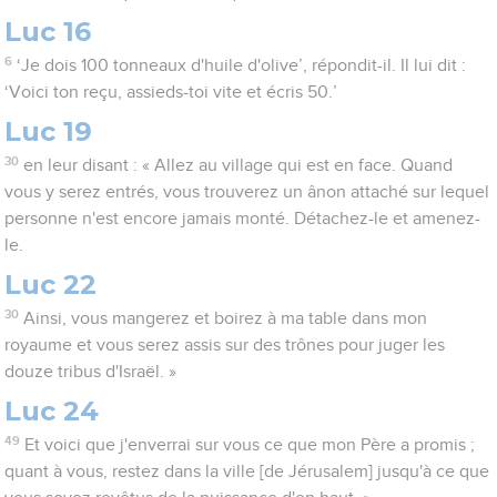
Luc 16
6
‘Je dois 100 tonneaux d'huile d'olive’, répondit-il. Il lui dit :
‘Voici ton reçu, assieds-toi vite et écris 50.’
Luc 19
30
en leur disant : « Allez au village qui est en face. Quand
vous y serez entrés, vous trouverez un ânon attaché sur lequel
personne n'est encore jamais monté. Détachez-le et amenez-
le.
Luc 22
30
Ainsi, vous mangerez et boirez à ma table dans mon
royaume et vous serez assis sur des trônes pour juger les
douze tribus d'Israël. »
Luc 24
49
Et voici que j'enverrai sur vous ce que mon Père a promis ;
quant à vous, restez dans la ville [de Jérusalem] jusqu'à ce que