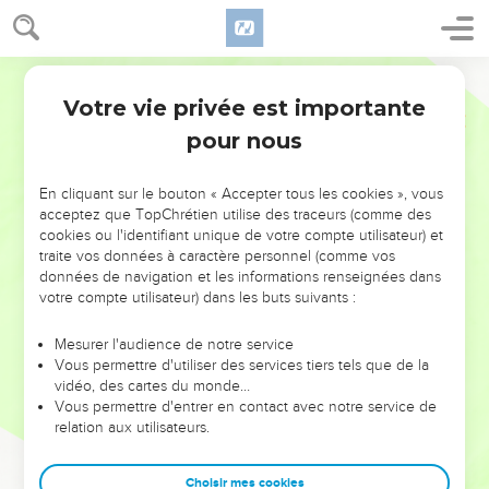
Votre vie privée est importante
pour nous
NE MANQUEZ PAS L’ÉVÉNEMENT
En cliquant sur le bouton « Accepter tous les cookies », vous
DE L’ANNÉE !
acceptez que TopChrétien utilise des traceurs (comme des
cookies ou l'identifiant unique de votre compte utilisateur) et
ET SI LEURS ERREURS POUVAIENT VOUS ÉVITER LES
traite vos données à caractère personnel (comme vos
VOTRES ?
données de navigation et les informations renseignées dans
votre compte utilisateur) dans les buts suivants :
On admire souvent les leaders pour leurs réussites, leur impact,
leur foi ou leur vision. Mais on voit moins les doutes, les erreurs
Mesurer l'audience de notre service
Vous permettre d'utiliser des services tiers tels que de la
et les saisons difficiles qu'ils ont traversés, alors même que ce
vidéo, des cartes du monde…
sont elles qui les ont façonnés.
Vous permettre d'entrer en contact avec notre service de
relation aux utilisateurs.
Dans cette conférence, leaders, entrepreneurs, et responsables
reviennent sur les erreurs marquantes de leur parcours et les
clés pour avancer avec plus de sagesse afin que leurs erreurs
Choisir mes cookies