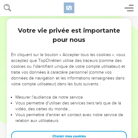
Votre vie privée est importante
pour nous
NE MANQUEZ PAS L’ÉVÉNEMENT
En cliquant sur le bouton « Accepter tous les cookies », vous
DE L’ANNÉE !
acceptez que TopChrétien utilise des traceurs (comme des
cookies ou l'identifiant unique de votre compte utilisateur) et
ET SI LEURS ERREURS POUVAIENT VOUS ÉVITER LES
traite vos données à caractère personnel (comme vos
VOTRES ?
données de navigation et les informations renseignées dans
votre compte utilisateur) dans les buts suivants :
On admire souvent les leaders pour leurs réussites, leur impact,
leur foi ou leur vision. Mais on voit moins les doutes, les erreurs
Mesurer l'audience de notre service
Vous permettre d'utiliser des services tiers tels que de la
et les saisons difficiles qu'ils ont traversés, alors même que ce
vidéo, des cartes du monde…
sont elles qui les ont façonnés.
Vous permettre d'entrer en contact avec notre service de
relation aux utilisateurs.
Dans cette conférence, leaders, entrepreneurs, et responsables
reviennent sur les erreurs marquantes de leur parcours et les
clés pour avancer avec plus de sagesse afin que leurs erreurs
Choisir mes cookies