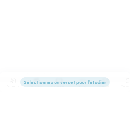
Contenus
Versions
Commentaires
Strong
Dictionnaire
Paramètres de lecture
Afficher les numéros de versets