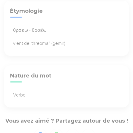
Étymologie
θροεω - θροέω
vient de 'threomai' (gémir)
Nature du mot
Verbe
Vous avez aimé ? Partagez autour de vous !