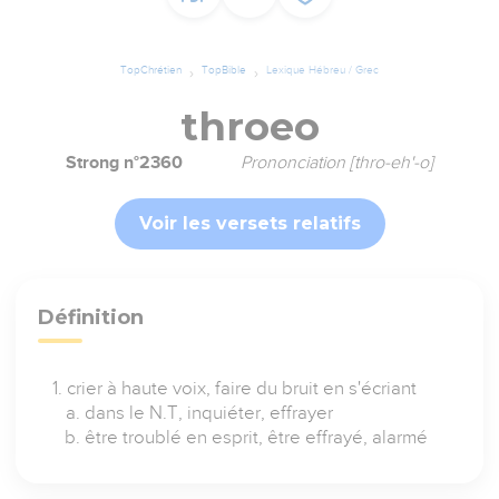
TopChrétien
TopBible
Lexique Hébreu / Grec
throeo
Strong n°2360
Prononciation [thro-eh'-o]
Voir les versets relatifs
Définition
crier à haute voix, faire du bruit en s'écriant
dans le N.T, inquiéter, effrayer
être troublé en esprit, être effrayé, alarmé