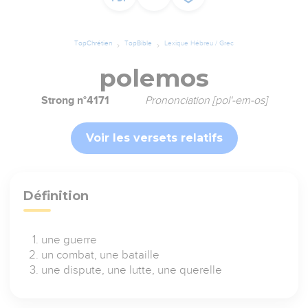
TopChrétien
TopBible
Lexique Hébreu / Grec
polemos
Strong n°4171
Prononciation [pol'-em-os]
Voir les versets relatifs
Définition
une guerre
un combat, une bataille
une dispute, une lutte, une querelle