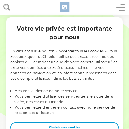
Votre vie privée est importante
pour nous
NE MANQUEZ PAS L’ÉVÉNEMENT
En cliquant sur le bouton « Accepter tous les cookies », vous
DE L’ANNÉE !
acceptez que TopChrétien utilise des traceurs (comme des
cookies ou l'identifiant unique de votre compte utilisateur) et
ET SI LEURS ERREURS POUVAIENT VOUS ÉVITER LES
traite vos données à caractère personnel (comme vos
VOTRES ?
données de navigation et les informations renseignées dans
votre compte utilisateur) dans les buts suivants :
On admire souvent les leaders pour leurs réussites, leur impact,
leur foi ou leur vision. Mais on voit moins les doutes, les erreurs
Mesurer l'audience de notre service
Vous permettre d'utiliser des services tiers tels que de la
et les saisons difficiles qu'ils ont traversés, alors même que ce
vidéo, des cartes du monde…
sont elles qui les ont façonnés.
Vous permettre d'entrer en contact avec notre service de
relation aux utilisateurs.
Dans cette conférence, leaders, entrepreneurs, et responsables
reviennent sur les erreurs marquantes de leur parcours et les
clés pour avancer avec plus de sagesse afin que leurs erreurs
Choisir mes cookies