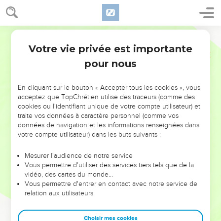
Votre vie privée est importante
pour nous
NE MANQUEZ PAS L’ÉVÉNEMENT
En cliquant sur le bouton « Accepter tous les cookies », vous
DE L’ANNÉE !
acceptez que TopChrétien utilise des traceurs (comme des
cookies ou l'identifiant unique de votre compte utilisateur) et
ET SI LEURS ERREURS POUVAIENT VOUS ÉVITER LES
traite vos données à caractère personnel (comme vos
VOTRES ?
données de navigation et les informations renseignées dans
votre compte utilisateur) dans les buts suivants :
On admire souvent les leaders pour leurs réussites, leur impact,
leur foi ou leur vision. Mais on voit moins les doutes, les erreurs
Mesurer l'audience de notre service
Vous permettre d'utiliser des services tiers tels que de la
et les saisons difficiles qu'ils ont traversés, alors même que ce
vidéo, des cartes du monde…
sont elles qui les ont façonnés.
Vous permettre d'entrer en contact avec notre service de
relation aux utilisateurs.
Dans cette conférence, leaders, entrepreneurs, et responsables
reviennent sur les erreurs marquantes de leur parcours et les
clés pour avancer avec plus de sagesse afin que leurs erreurs
Choisir mes cookies