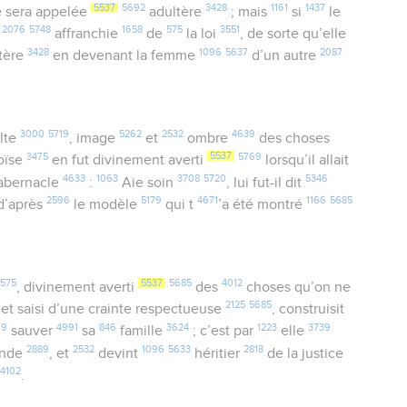
5537
5692
3428
1161
1437
le sera appelée
adultère
; mais
si
le
2076
5748
1658
575
3551
t
affranchie
de
la loi
, de sorte qu’elle
3428
1096
5637
2087
tère
en devenant la femme
d’un autre
3000
5719
5262
2532
4639
lte
, image
et
ombre
des choses
3475
5537
5769
oïse
en fut divinement averti
lorsqu’il allait
4633
1063
3708
5720
5346
tabernacle
:
Aie soin
, lui fut-il dit
2596
5179
4671
1166
5685
d’après
le modèle
qui t
’a été montré
575
5537
5685
4012
, divinement averti
des
choses qu’on ne
2125
5685
, et saisi d’une crainte respectueuse
, construisit
19
4991
846
3624
1223
3739
sauver
sa
famille
; c’est par
elle
2889
2532
1096
5633
2818
onde
, et
devint
héritier
de la justice
4102
i
.