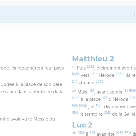
H
Matthieu 2
12
2532
rode, ils regagnèrent leur pays
Puis
, divinement averti
5658
4314
2264
vers
Hérode
, ils 
243
3598
chemin
.
a Judée à la place de son père
22
1161
191
566
e retira dans le territoire de la
Mais
, ayant appris
2449
473
226
à la place
d’Hérode
565
5629
1161
; et
, divinement av
1519
3313
le territoire
de la Galil
vant d'avoir vu le Messie du
Luc 2
26
2532
846
2258
5713
Il
avait été
di