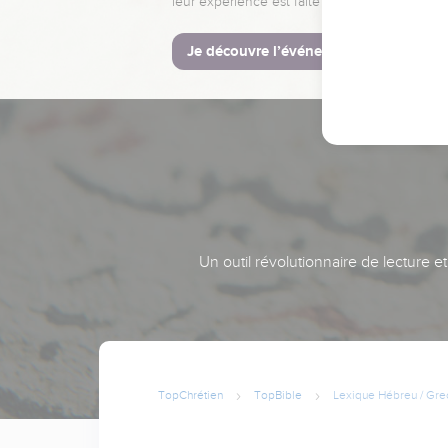
leur expérience est faite pour vous.
Je découvre l’événement
Un outil révolutionnaire de lecture e
TopChrétien
TopBible
Lexique Hébreu / Gre