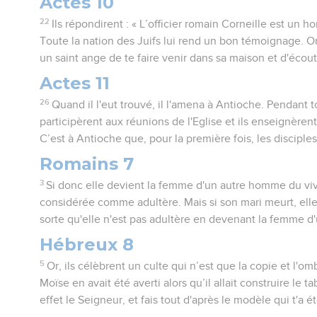
Actes 10
22
Ils répondirent : « L’officier romain Corneille est un h
Toute la nation des Juifs lui rend un bon témoignage. Or,
un saint ange de te faire venir dans sa maison et d'écout
Actes 11
26
Quand il l'eut trouvé, il l'amena à Antioche. Pendant 
participèrent aux réunions de l'Eglise et ils enseignèr
C’est à Antioche que, pour la première fois, les disciple
Romains 7
3
Si donc elle devient la femme d'un autre homme du viva
considérée comme adultère. Mais si son mari meurt, elle 
sorte qu'elle n'est pas adultère en devenant la femme d'
Hébreux 8
5
Or, ils célèbrent un culte qui n’est que la copie et l'om
Moïse en avait été averti alors qu’il allait construire le t
effet le Seigneur, et fais tout d'après le modèle qui t'a 