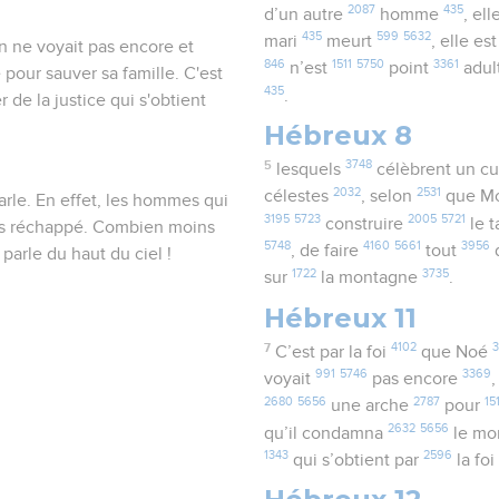
2087
435
d’un autre
homme
, el
435
599
5632
mari
meurt
, elle es
on ne voyait pas encore et
846
1511
5750
3361
n’est
point
adul
 pour sauver sa famille. C'est
435
.
 de la justice qui s'obtient
Hébreux 8
5
3748
lesquels
célèbrent un cu
2032
2531
célestes
, selon
que M
parle. En effet, les hommes qui
3195
5723
2005
5721
construire
le 
t pas réchappé. Combien moins
5748
4160
5661
3956
, de faire
tout
arle du haut du ciel !
1722
3735
sur
la montagne
.
Hébreux 11
7
4102
3
C’est par la foi
que Noé
991
5746
3369
voyait
pas encore
2680
5656
2787
15
une arche
pour
2632
5656
qu’il condamna
le m
1343
2596
qui s’obtient par
la fo