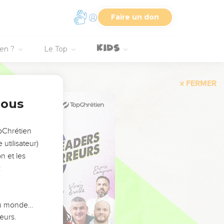
Faire un don
ien ?
Le Top
FERMER
nous
opChrétien
utilisateur)
n et les
:
 du monde…
eurs.