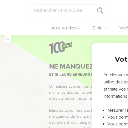
Au quotidien
Bible
Vid
Vot
NE MANQUEZ PAS L’ÉVÉ
ET SI LEURS ERREURS POUVAIENT VOUS 
En cliquant 
utilise des 
On admire souvent les leaders pour leurs réussi
et traite vo
moins les doutes, les erreurs et les saisons di
informations
elles qui les ont façonnés.
Mesurer l'
Dans cette conférence, leaders, entrepreneur
marquantes de leur parcours et les clés pour
Vous perme
deviennent vos tremplins. Que vous guidiez 
Vous perme