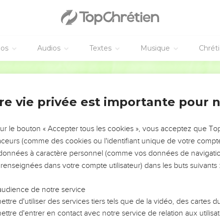
éos
Audios
Textes
Musique
Chrét
re vie privée est importante pour 
NEMENT DE L’ANNÉE !
ÉVITER LES VOTRES ?
sur le bouton « Accepter tous les cookies », vous acceptez que T
traceurs (comme des cookies ou l'identifiant unique de votre compte 
tes, leur impact, leur foi ou leur vision. Mais on voit
s données à caractère personnel (comme vos données de navigatio
fficiles qu'ils ont traversés, alors même que ce sont
 renseignées dans votre compte utilisateur) dans les buts suivants 
audience de notre service
s, et responsables reviennent sur les erreurs
 avancer avec plus de sagesse afin que leurs erreurs
ttre d'utiliser des services tiers tels que de la vidéo, des cartes
un ministère, une équipe, un groupe ou une famille,
ttre d'entrer en contact avec notre service de relation aux utilisat