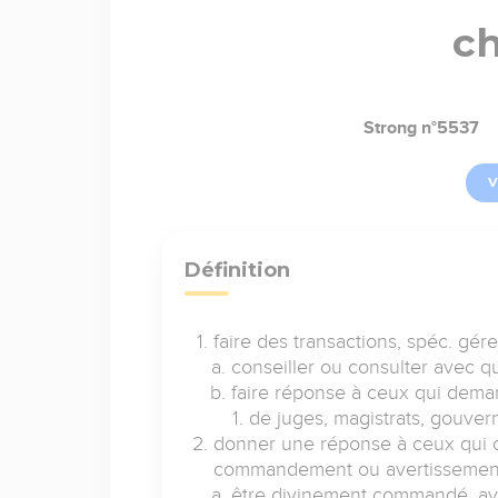
c
Strong n°5537
V
Définition
faire des transactions, spéc. gér
conseiller ou consulter avec qu
faire réponse à ceux qui deman
de juges, magistrats, gouvern
donner une réponse à ceux qui c
commandement ou avertissement 
être divinement commandé, aver