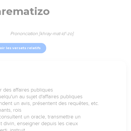
hrematizo
Prononciation [khray-mat-id'-zo]
oir les versets relatifs
er des affaires publiques
elqu'un au sujet d'affaires publiques
dent un avis, présentent des requêtes, etc.
ants, rois
onsultent un oracle, transmettre un
divin, enseigner depuis les cieux
ti, instruit