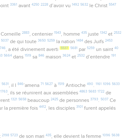
3361
4250
2228
1492
5632
5547
oint
avant
d’avoir vu
le Christ
2883
1543
435
1342
2532
 Corneille
, centenier
, homme
juste
et
5037
3650
5259
1484
2453
t
de qui toute
la nation
des Juifs
746
5537
5681
5259
40
, a été divinement averti
par
un saint
43
5664
1519
846
3624
2532
191
dans
sa
maison
et
d’entendre
7
5631
846
71
5627
1519
490
1161
1096
5633
, il l
’amena
à
Antioche
.
1763
4863
5683
1722
e
, ils se réunirent aux assemblées
de
1321
5658
2425
3793
5037
èrent
beaucoup
de personnes
.
Ce
4412
3101
r la première fois
, les disciples
furent appelés
2198
5723
435
1096
5638
t
de son mari
, elle devient la femme