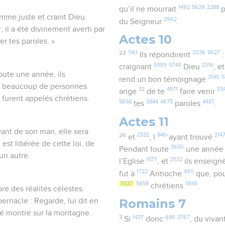
1492
5629
2288
qu’il ne mourrait
p
omme juste et craint Dieu.
2962
du Seigneur
.
 il a été divinement averti par
Actes 10
er tes paroles. »
22
1161
2036
5627
Ils répondirent
:
5399
5740
2316
craignant
Dieu
, e
toute une année, ils
3140
5
rend un bon témoignage
ent beaucoup de personnes.
32
4571
33
ange
de te
faire venir
s furent appelés chrétiens.
5658
3844
4675
4487
tes
paroles
.
Actes 11
nt de son mari, elle sera
26
2532
846
214
et
, l
’ayant trouvé
est libérée de cette loi, de
3650
Pendant toute
une anné
un autre.
1577
2532
l’Eglise
, et
ils enseign
1722
490
fut à
Antioche
que, pou
5537
5658
5546
chrétiens
.
bre des réalités célestes.
Romains 7
abernacle : Regarde, lui dit en
été montré sur la montagne.
3
1437
686
3767
Si
donc
, du vivan