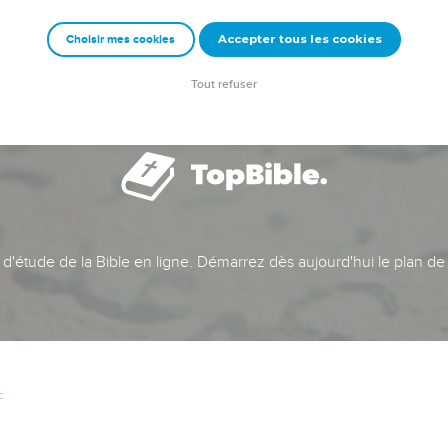
Accepter tous les cookies
Choisir mes cookies
Tout refuser
t d'étude de la Bible en ligne. Démarrez dès aujourd'hui le plan de
c