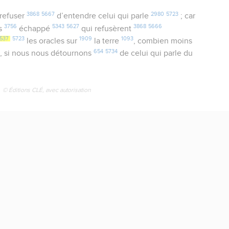
3868
5667
2980
5723
refuser
d’entendre celui qui parle
; car
3756
5343
5627
3868
5666
as
échappé
qui refusèrent
537
5723
1909
1093
les oracles sur
la terre
, combien moins
9
654
5734
, si nous nous détournons
de celui qui parle du
© Éditions CLÉ, avec autorisation