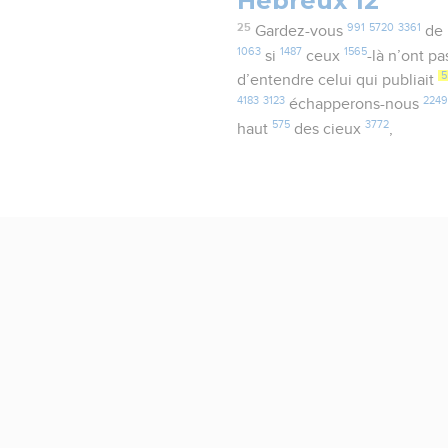
Hébreux 12
25
991
5720
3361
Gardez-vous
de 
1063
1487
1565
si
ceux
-là n’ont p
5
d’entendre celui qui publiait
4183
3123
224
échapperons-nous
575
3772
haut
des cieux
,