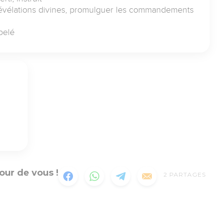
 révélations divines, promulguer les commandements
pelé
our de vous !
2
PARTAGES