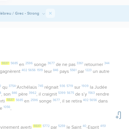
ébreu / Grec - Strong
5537
5685
2596
3677
3361
344
s
en
songe
de ne pas
retourner
402
5656
1519
846
5561
1223
regagnèrent
leur
pays
par
un autre
0
3754
745
936
5719
1909
qu
’Archélaüs
régnait
sur
la Judée
4
846
3962
5399
5675
1563
, son
père
, il craignit
de s’y
rendre
5537
5685
2596
3677
402
5656
erti
en
songe
, il se retira
dans
1056
ée
,
5537
5772
5259
40
4151
vinement averti
par
le Saint
-Esprit