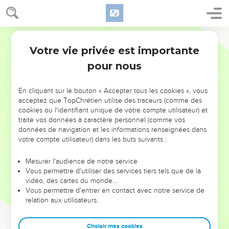
Votre vie privée est importante
pour nous
NE MANQUEZ PAS L’ÉVÉNEMENT
En cliquant sur le bouton « Accepter tous les cookies », vous
DE L’ANNÉE !
acceptez que TopChrétien utilise des traceurs (comme des
cookies ou l'identifiant unique de votre compte utilisateur) et
ET SI LEURS ERREURS POUVAIENT VOUS ÉVITER LES
traite vos données à caractère personnel (comme vos
VOTRES ?
données de navigation et les informations renseignées dans
votre compte utilisateur) dans les buts suivants :
On admire souvent les leaders pour leurs réussites, leur impact,
leur foi ou leur vision. Mais on voit moins les doutes, les erreurs
Mesurer l'audience de notre service
Vous permettre d'utiliser des services tiers tels que de la
et les saisons difficiles qu'ils ont traversés, alors même que ce
vidéo, des cartes du monde…
sont elles qui les ont façonnés.
Vous permettre d'entrer en contact avec notre service de
relation aux utilisateurs.
Dans cette conférence, leaders, entrepreneurs, et responsables
reviennent sur les erreurs marquantes de leur parcours et les
clés pour avancer avec plus de sagesse afin que leurs erreurs
Choisir mes cookies