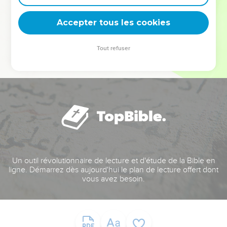
deviennent vos tremplins. Que vous guidiez un ministère, une
équipe, un groupe ou une famille, leur expérience est faite
Accepter tous les cookies
pour vous.
Tout refuser
Je découvre l’événement
Un outil révolutionnaire de lecture et d'étude de la Bible en
ligne. Démarrez dès aujourd'hui le plan de lecture offert dont
vous avez besoin.