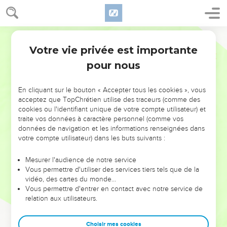
Votre vie privée est importante
pour nous
NE MANQUEZ PAS L’ÉVÉNEMENT
En cliquant sur le bouton « Accepter tous les cookies », vous
DE L’ANNÉE !
acceptez que TopChrétien utilise des traceurs (comme des
cookies ou l'identifiant unique de votre compte utilisateur) et
ET SI LEURS ERREURS POUVAIENT VOUS ÉVITER LES
traite vos données à caractère personnel (comme vos
VOTRES ?
données de navigation et les informations renseignées dans
votre compte utilisateur) dans les buts suivants :
On admire souvent les leaders pour leurs réussites, leur impact,
leur foi ou leur vision. Mais on voit moins les doutes, les erreurs
Mesurer l'audience de notre service
Vous permettre d'utiliser des services tiers tels que de la
et les saisons difficiles qu'ils ont traversés, alors même que ce
vidéo, des cartes du monde…
sont elles qui les ont façonnés.
Vous permettre d'entrer en contact avec notre service de
relation aux utilisateurs.
Dans cette conférence, leaders, entrepreneurs, et responsables
reviennent sur les erreurs marquantes de leur parcours et les
clés pour avancer avec plus de sagesse afin que leurs erreurs
Choisir mes cookies