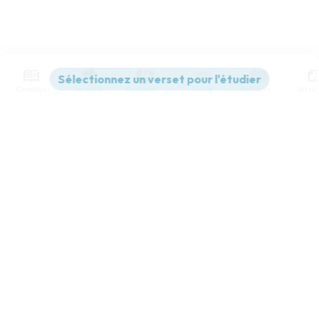
Contenus
Versions
Commentaires
Strong
Dictionnaire
Paramètres de lecture
Afficher les numéros de versets
Mode dyslexique
Désactivé
Simple
Coul
eur
Police d'écriture
Serif
Sans-serif