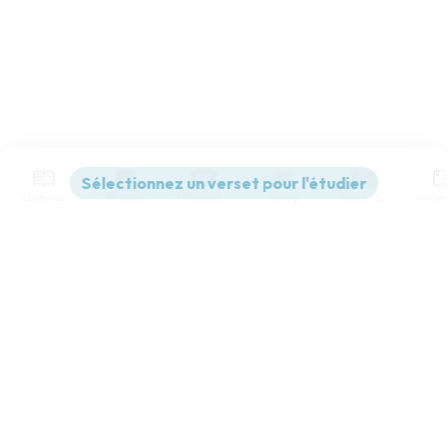
Contenus
Versions
Commentaires
Strong
Dictionnaire
Paramètres de lecture
Afficher les numéros de versets
Mode dyslexique
Désactivé
Simple
Coul
eur