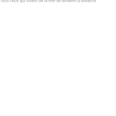
tous ceux qui vivent de la mer se tenaient à distance