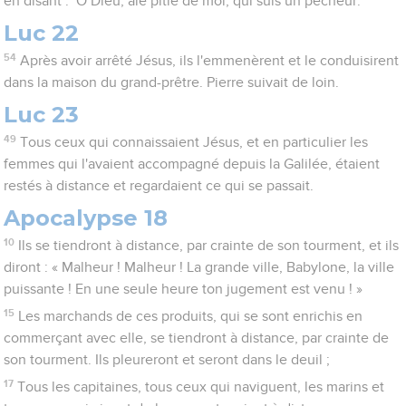
en disant : ‘O Dieu, aie pitié de moi, qui suis un pécheur.’
Luc 22
54
Après avoir arrêté Jésus, ils l'emmenèrent et le conduisirent
dans la maison du grand-prêtre. Pierre suivait de loin.
Luc 23
49
Tous ceux qui connaissaient Jésus, et en particulier les
femmes qui l'avaient accompagné depuis la Galilée, étaient
restés à distance et regardaient ce qui se passait.
Apocalypse 18
10
Ils se tiendront à distance, par crainte de son tourment, et ils
diront : « Malheur ! Malheur ! La grande ville, Babylone, la ville
puissante ! En une seule heure ton jugement est venu ! »
15
Les marchands de ces produits, qui se sont enrichis en
commerçant avec elle, se tiendront à distance, par crainte de
son tourment. Ils pleureront et seront dans le deuil ;
17
Tous les capitaines, tous ceux qui naviguent, les marins et