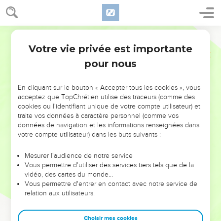
Votre vie privée est importante
pour nous
NE MANQUEZ PAS L’ÉVÉNEMENT
En cliquant sur le bouton « Accepter tous les cookies », vous
DE L’ANNÉE !
acceptez que TopChrétien utilise des traceurs (comme des
cookies ou l'identifiant unique de votre compte utilisateur) et
ET SI LEURS ERREURS POUVAIENT VOUS ÉVITER LES
traite vos données à caractère personnel (comme vos
VOTRES ?
données de navigation et les informations renseignées dans
votre compte utilisateur) dans les buts suivants :
On admire souvent les leaders pour leurs réussites, leur impact,
leur foi ou leur vision. Mais on voit moins les doutes, les erreurs
Mesurer l'audience de notre service
Vous permettre d'utiliser des services tiers tels que de la
et les saisons difficiles qu'ils ont traversés, alors même que ce
vidéo, des cartes du monde…
sont elles qui les ont façonnés.
Vous permettre d'entrer en contact avec notre service de
relation aux utilisateurs.
Dans cette conférence, leaders, entrepreneurs, et responsables
reviennent sur les erreurs marquantes de leur parcours et les
clés pour avancer avec plus de sagesse afin que leurs erreurs
Choisir mes cookies