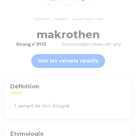
TopChrétien
TopBible
Lexique Hébreu / Grec
makrothen
Strong n°3113
Prononciation [mak-roth'-en]
Voir les versets relatifs
Définition
venant de loin, éloigné
Étymologie