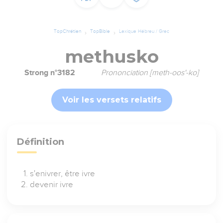
TopChrétien
TopBible
Lexique Hébreu / Grec
methusko
Strong n°3182
Prononciation [meth-oos'-ko]
Voir les versets relatifs
Définition
s'enivrer, être ivre
devenir ivre