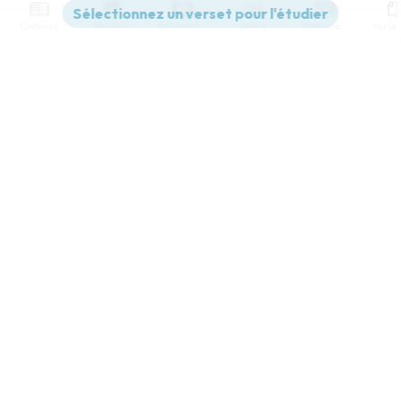
Contenus
Versions
Commentaires
Strong
Dictionnaire
Paramètres de lecture
Afficher les numéros de versets
Mode dyslexique
Désactivé
Simple
Coul
eur
Police d'écriture
Serif
Sans-serif
Taille de texte
Grand
Moyen
Petit