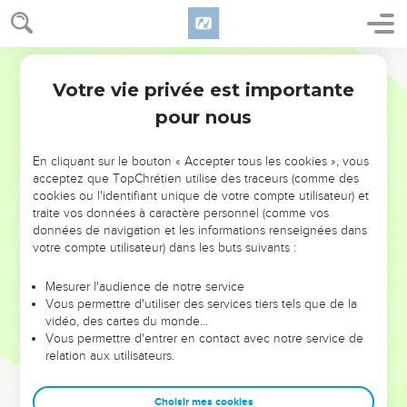
Votre vie privée est importante
pour nous
NE MANQUEZ PAS L’ÉVÉNEMENT
En cliquant sur le bouton « Accepter tous les cookies », vous
DE L’ANNÉE !
acceptez que TopChrétien utilise des traceurs (comme des
cookies ou l'identifiant unique de votre compte utilisateur) et
ET SI LEURS ERREURS POUVAIENT VOUS ÉVITER LES
traite vos données à caractère personnel (comme vos
VOTRES ?
données de navigation et les informations renseignées dans
votre compte utilisateur) dans les buts suivants :
On admire souvent les leaders pour leurs réussites, leur impact,
leur foi ou leur vision. Mais on voit moins les doutes, les erreurs
Mesurer l'audience de notre service
Vous permettre d'utiliser des services tiers tels que de la
et les saisons difficiles qu'ils ont traversés, alors même que ce
vidéo, des cartes du monde…
sont elles qui les ont façonnés.
Vous permettre d'entrer en contact avec notre service de
relation aux utilisateurs.
Dans cette conférence, leaders, entrepreneurs, et responsables
reviennent sur les erreurs marquantes de leur parcours et les
clés pour avancer avec plus de sagesse afin que leurs erreurs
Choisir mes cookies