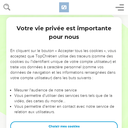
Votre vie privée est importante
pour nous
NE MANQUEZ PAS L’ÉVÉNEMENT
En cliquant sur le bouton « Accepter tous les cookies », vous
DE L’ANNÉE !
acceptez que TopChrétien utilise des traceurs (comme des
cookies ou l'identifiant unique de votre compte utilisateur) et
ET SI LEURS ERREURS POUVAIENT VOUS ÉVITER LES
traite vos données à caractère personnel (comme vos
VOTRES ?
données de navigation et les informations renseignées dans
votre compte utilisateur) dans les buts suivants :
On admire souvent les leaders pour leurs réussites, leur impact,
leur foi ou leur vision. Mais on voit moins les doutes, les erreurs
Mesurer l'audience de notre service
Vous permettre d'utiliser des services tiers tels que de la
et les saisons difficiles qu'ils ont traversés, alors même que ce
vidéo, des cartes du monde…
sont elles qui les ont façonnés.
Vous permettre d'entrer en contact avec notre service de
relation aux utilisateurs.
Dans cette conférence, leaders, entrepreneurs, et responsables
reviennent sur les erreurs marquantes de leur parcours et les
clés pour avancer avec plus de sagesse afin que leurs erreurs
Choisir mes cookies