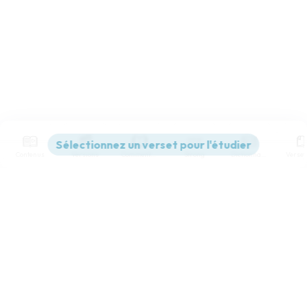
Contenus
Versions
Commentaires
Strong
Dictionnaire
Paramètres de lecture
Afficher les numéros de versets
Mode dyslexique
Désactivé
Simple
Coul
eur