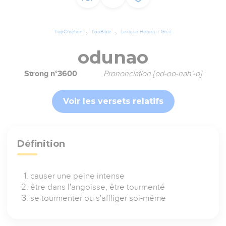
TopChrétien
TopBible
Lexique Hébreu / Grec
odunao
Strong n°3600
Prononciation [od-oo-nah'-o]
Voir les versets relatifs
Définition
causer une peine intense
être dans l'angoisse, être tourmenté
se tourmenter ou s'affliger soi-même