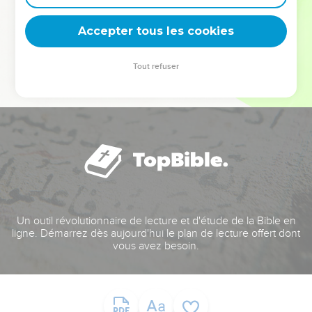
deviennent vos tremplins. Que vous guidiez un ministère, une
équipe, un groupe ou une famille, leur expérience est faite
Accepter tous les cookies
pour vous.
Tout refuser
Je découvre l’événement
Un outil révolutionnaire de lecture et d'étude de la Bible en
ligne. Démarrez dès aujourd'hui le plan de lecture offert dont
vous avez besoin.