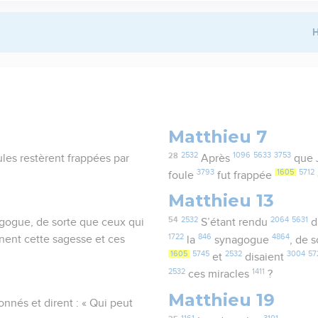
H
Matthieu 7
28
2532
1096
5633
3753
ules restèrent frappées par
Après
que 
3793
1605
5712
foule
fut frappée
Matthieu 13
54
2532
2064
5631
ynagogue, de sorte que ceux qui
S’étant rendu
d
1722
846
4864
ennent cette sagesse et ces
la
synagogue
, de 
1605
5745
2532
3004
57
et
disaient
2532
1411
ces miracles
?
Matthieu 19
tonnés et dirent : « Qui peut