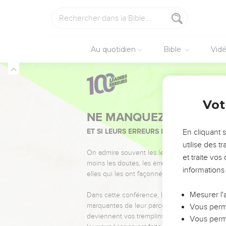
Au quotidien
Bible
Vid
Vot
NE MANQUEZ PAS L’ÉVÉ
ET SI LEURS ERREURS POUVAIENT VOUS 
En cliquant 
utilise des 
On admire souvent les leaders pour leurs réussi
et traite vo
moins les doutes, les erreurs et les saisons di
informations
elles qui les ont façonnés.
Mesurer l'
Dans cette conférence, leaders, entrepreneur
marquantes de leur parcours et les clés pour
Vous perme
deviennent vos tremplins. Que vous guidiez 
Vous perme