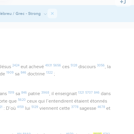
ébreu / Grec - Strong
2424
4931
5656
5128
3056
Jésus
eut achevé
ces
discours
, la
1909
846
1322
de
sa
doctrine
;
1519
846
3968
1321
5707
846
ans
sa
patrie
, il enseignait
dans
5620
sorte que
ceux qui l’entendirent étaient étonnés
21
4159
5129
3778
4678
: D’où
lui
viennent cette
sagesse
et