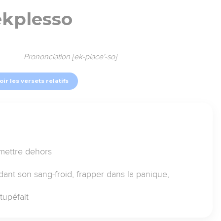
ekplesso
Prononciation [ek-place'-so]
oir les versets relatifs
 mettre dehors
nt son sang-froid, frapper dans la panique,
tupéfait