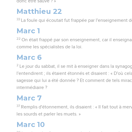
donc être sauvé ? »
Matthieu 22
33
La foule qui écoutait fut frappée par l'enseignement d
Marc 1
22
On était frappé par son enseignement, car il enseignai
comme les spécialistes de la loi.
Marc 6
2
Le jour du sabbat, il se mit à enseigner dans la syna
l'entendirent ; ils étaient étonnés et disaient : « D'où cela
sagesse qui lui a été donnée ? Et comment de tels miracl
intermédiaire ?
Marc 7
37
Remplis d'étonnement, ils disaient : « Il fait tout à mer
les sourds et parler les muets. »
Marc 10