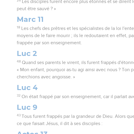
26
Les disciples furent encore plus étonnés et se dirent 
peut être sauvé ? »
Marc 11
18
Les chefs des prêtres et les spécialistes de la loi l'ent
moyens de le faire mourir ; ils le redoutaient en effet, pa
frappée par son enseignement.
Luc 2
48
Quand ses parents le virent, ils furent frappés d'étonn
« Mon enfant, pourquoi as-tu agi ainsi avec nous ? Ton p
cherchions avec angoisse. »
Luc 4
32
On était frappé par son enseignement, car il parlait av
Luc 9
43
Tous furent frappés par la grandeur de Dieu. Alors qu
ce que faisait Jésus, il dit à ses disciples :