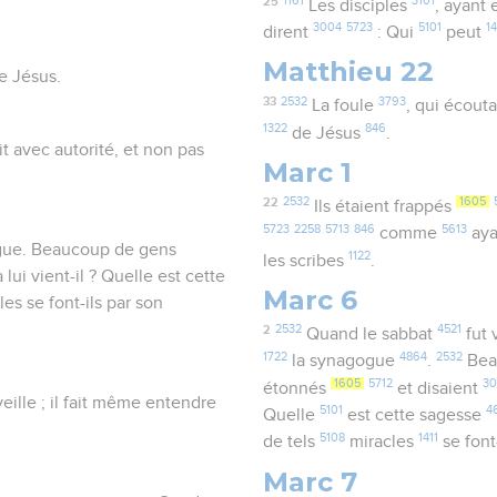
25
1161
3101
Les disciples
, ayant
3004
5723
5101
1
dirent
: Qui
peut
Matthieu 22
e Jésus.
33
2532
3793
La foule
, qui écouta
1322
846
de Jésus
.
t avec autorité, et non pas
Marc 1
22
2532
1605
Ils étaient frappés
5723
2258
5713
846
5613
comme
ay
gogue. Beaucoup de gens
1122
les scribes
.
 lui vient-il ? Quelle est cette
Marc 6
es se font-ils par son
2
2532
4521
Quand le sabbat
fut
1722
4864
2532
la synagogue
.
Bea
1605
5712
3
étonnés
et disaient
veille ; il fait même entendre
5101
4
Quelle
est cette sagesse
5108
1411
de tels
miracles
se font
Marc 7