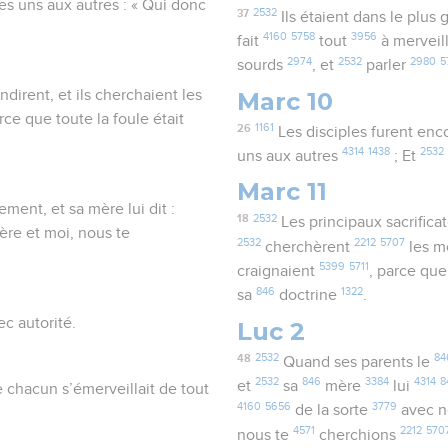
les uns aux autres : « Qui donc
37
2532
Ils étaient dans le plus
4160
5758
3956
fait
tout
à merveil
2974
2532
2980
5
sourds
, et
parler
Marc 10
endirent, et ils cherchaient les
rce que toute la foule était
26
1161
Les disciples furent enc
4314
1438
2532
uns aux autres
; Et
Marc 11
ement, et sa mère lui dit :
18
2532
Les principaux sacrifica
ère et moi, nous te
2532
2212
5707
cherchèrent
les 
5399
5711
craignaient
, parce qu
846
1322
sa
doctrine
.
ec autorité.
Luc 2
48
2532
84
Quand ses parents le
2532
846
3384
4314
8
et
sa
mère
lui
e chacun s’émerveillait de tout
4160
5656
3779
de la sorte
avec 
4571
2212
570
nous te
cherchions