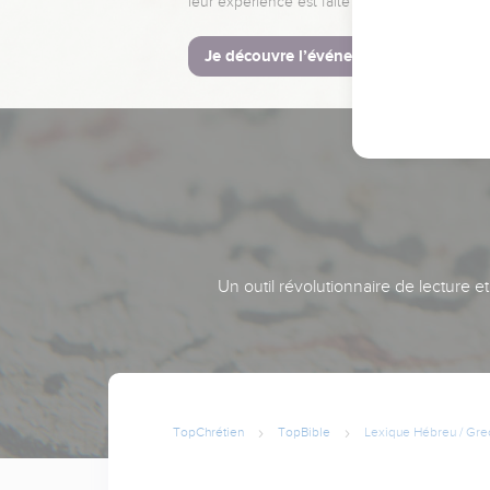
leur expérience est faite pour vous.
Je découvre l’événement
Un outil révolutionnaire de lecture e
TopChrétien
TopBible
Lexique Hébreu / Gre