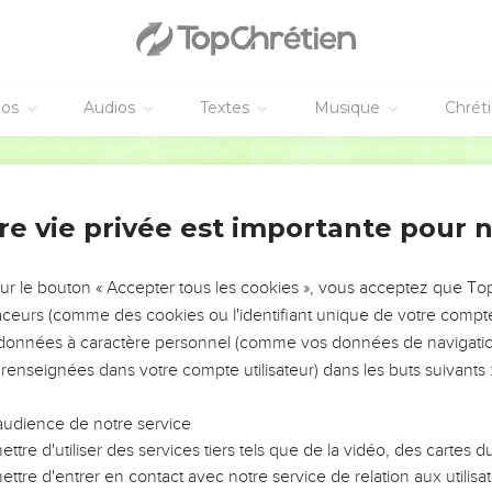
éos
Audios
Textes
Musique
Chrét
re vie privée est importante pour 
NEMENT DE L’ANNÉE !
ÉVITER LES VOTRES ?
sur le bouton « Accepter tous les cookies », vous acceptez que T
traceurs (comme des cookies ou l'identifiant unique de votre compte 
tes, leur impact, leur foi ou leur vision. Mais on voit
s données à caractère personnel (comme vos données de navigatio
fficiles qu'ils ont traversés, alors même que ce sont
 renseignées dans votre compte utilisateur) dans les buts suivants 
audience de notre service
s, et responsables reviennent sur les erreurs
 avancer avec plus de sagesse afin que leurs erreurs
ttre d'utiliser des services tiers tels que de la vidéo, des cartes
un ministère, une équipe, un groupe ou une famille,
ttre d'entrer en contact avec notre service de relation aux utilisat