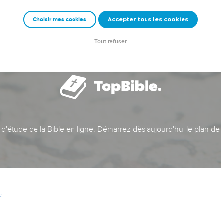
Accepter tous les cookies
Choisir mes cookies
Tout refuser
t d'étude de la Bible en ligne. Démarrez dès aujourd'hui le plan de
c