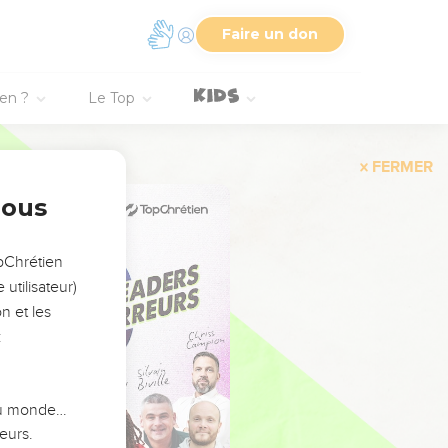
Faire un don
ien ?
Le Top
FERMER
nous
opChrétien
utilisateur)
n et les
:
 du monde…
eurs.