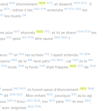
5249
1605
5712
3004
5723
 grand
étonnement
, et disaient
: Il
2573
4160
5719
191
5721
2532
le
; même il fait
entendre
les
721
216
les muets
.
4057
1605
5712
3004
5723
ore plus
étonnés
, et ils se dirent
les
5101
1410
5736
4982
5683
qui
peut
être sauvé
?
749
2532
1122
191
5656
teurs
et
les scribes
, l’ayant entendu
,
4459
846
622
5692
1063
846
moyens
de le
faire périr
; car
ils le
3754
3956
3793
1605
5712
1909
e
toute
la foule
était frappée
de
6
1492
5631
1605
5648
virent
, ils furent saisis d’étonnement
,
46
2036
5627
5043
5101
dit
: Mon enfant
, pourquoi
as-tu agi
2254
2400
5628
4675
3962
2504
nous
? Voici
, ton
père
et moi
,
7
3600
5746
avec angoisse
.