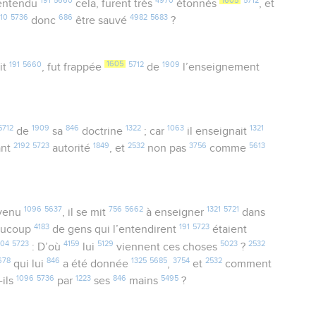
191
5660
4970
1605
5712
 entendu
cela, furent très
étonnés
, et
410
5736
686
4982
5683
donc
être sauvé
?
191
5660
1605
5712
1909
it
, fut frappée
de
l’enseignement
5712
1909
846
1322
1063
1321
de
sa
doctrine
; car
il enseignait
2192
5723
1849
2532
3756
5613
ant
autorité
, et
non pas
comme
1096
5637
756
5662
1321
5721
 venu
, il se mit
à enseigner
dans
4183
191
5723
ucoup
de gens qui l’entendirent
étaient
004
5723
4159
5129
5023
2532
: D’où
lui
viennent ces choses
?
678
846
1325
5685
3754
2532
qui lui
a été donnée
,
et
comment
1096
5736
1223
846
5495
-ils
par
ses
mains
?