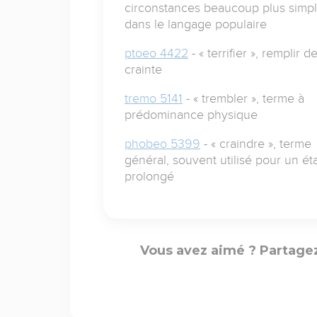
circonstances beaucoup plus simp
dans le langage populaire
ptoeo 4422
- « terrifier », remplir d
crainte
tremo 5141
- « trembler », terme à
prédominance physique
phobeo 5399
- « craindre », terme
général, souvent utilisé pour un ét
prolongé
Vous avez aimé ? Partagez