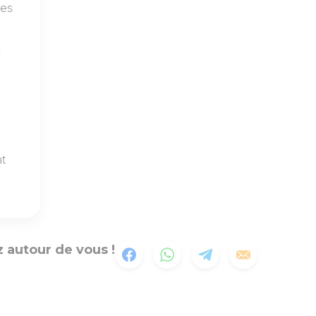
les
e
at
 autour de vous !