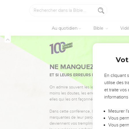
Au quotidien
Bible
Vid
Vot
NE MANQUEZ PAS L’ÉVÉ
ET SI LEURS ERREURS POUVAIENT VOUS 
En cliquant 
utilise des 
On admire souvent les leaders pour leurs réussi
et traite vo
moins les doutes, les erreurs et les saisons di
informations
elles qui les ont façonnés.
Mesurer l'
Dans cette conférence, leaders, entrepreneur
marquantes de leur parcours et les clés pour
Vous perme
deviennent vos tremplins. Que vous guidiez 
Vous perme