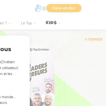
Faire un don
ien ?
Le Top
FERMER
nous
opChrétien
utilisateur)
n et les
:
 du monde…
eurs.