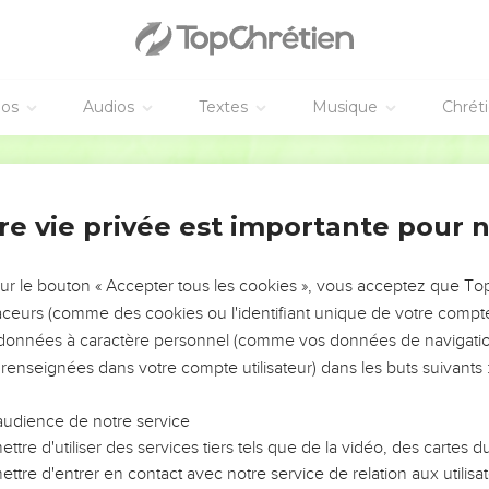
éos
Audios
Textes
Musique
Chrét
re vie privée est importante pour 
NEMENT DE L’ANNÉE !
ÉVITER LES VOTRES ?
sur le bouton « Accepter tous les cookies », vous acceptez que T
traceurs (comme des cookies ou l'identifiant unique de votre compte 
tes, leur impact, leur foi ou leur vision. Mais on voit
s données à caractère personnel (comme vos données de navigatio
fficiles qu'ils ont traversés, alors même que ce sont
 renseignées dans votre compte utilisateur) dans les buts suivants 
audience de notre service
s, et responsables reviennent sur les erreurs
 avancer avec plus de sagesse afin que leurs erreurs
ttre d'utiliser des services tiers tels que de la vidéo, des cartes
un ministère, une équipe, un groupe ou une famille,
ttre d'entrer en contact avec notre service de relation aux utilisat