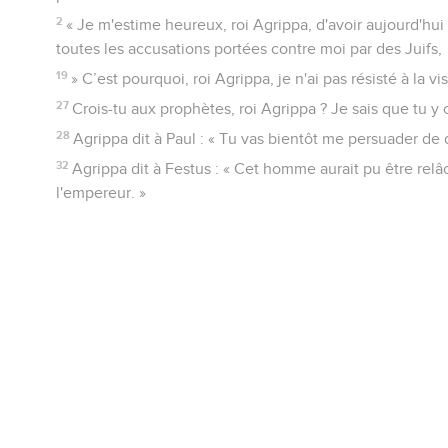
2
« Je m'estime heureux, roi Agrippa, d'avoir aujourd'hu
toutes les accusations portées contre moi par des Juifs,
19
» C’est pourquoi, roi Agrippa, je n'ai pas résisté à la vi
27
Crois-tu aux prophètes, roi Agrippa ? Je sais que tu y c
28
Agrippa dit à Paul : « Tu vas bientôt me persuader de 
32
Agrippa dit à Festus : « Cet homme aurait pu être relâc
l'empereur. »