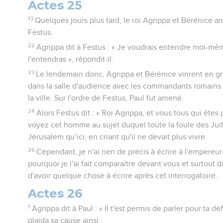
Actes 25
13
Quelques jours plus tard, le roi Agrippa et Bérénice a
Festus.
22
Agrippa dit à Festus : « Je voudrais entendre moi-m
l'entendras », répondit-il.
23
Le lendemain donc, Agrippa et Bérénice vinrent en g
dans la salle d'audience avec les commandants romains
la ville. Sur l'ordre de Festus, Paul fut amené.
24
Alors Festus dit : « Roi Agrippa, et vous tous qui ête
voyez cet homme au sujet duquel toute la foule des Juifs
Jérusalem qu’ici, en criant qu'il ne devait plus vivre.
26
Cependant, je n'ai rien de précis à écrire à l'empereur
pourquoi je l'ai fait comparaître devant vous et surtout de
d'avoir quelque chose à écrire après cet interrogatoire.
Actes 26
1
Agrippa dit à Paul : « Il t'est permis de parler pour ta dé
plaida sa cause ainsi :