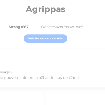
Agrippas
Strong n°67
Prononciation [ag-rip'-pas]
Voir les versets relatifs
auvage »
le gouvernante en Israël au temps de Christ