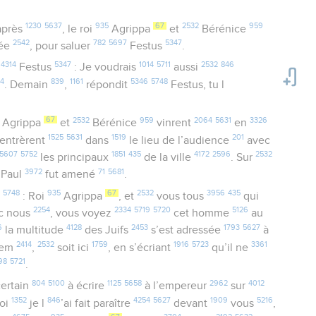
1230
5637
935
67
2532
959
près
, le roi
Agrippa
et
Bérénice
2542
782
5697
5347
ée
, pour saluer
Festus
.
4314
5347
1014
5711
2532
846
à
Festus
: Je voudrais
aussi
44
839
1161
5346
5748
. Demain
,
répondit
Festus, tu l
67
2532
959
2064
5631
3326
, Agrippa
et
Bérénice
vinrent
en
1525
5631
1519
201
entrèrent
dans
le lieu de l’audience
avec
5607
5752
1851
435
4172
2596
2532
les principaux
de la ville
. Sur
3972
71
5681
, Paul
fut amené
.
5748
935
67
2532
3956
435
: Roi
Agrippa
, et
vous tous
qui
2254
2334
5719
5720
5126
c nous
, vous voyez
cet homme
au
6
4128
2453
1793
5627
la multitude
des Juifs
s’est adressée
à
2414
2532
1759
1916
5723
3361
lem
,
soit ici
, en s’écriant
qu’il ne
98
5721
.
804
5100
1125
5658
2962
4012
ertain
à écrire
à l’empereur
sur
1352
846
4254
5627
1909
5216
uoi
je l
’ai fait paraître
devant
vous
,