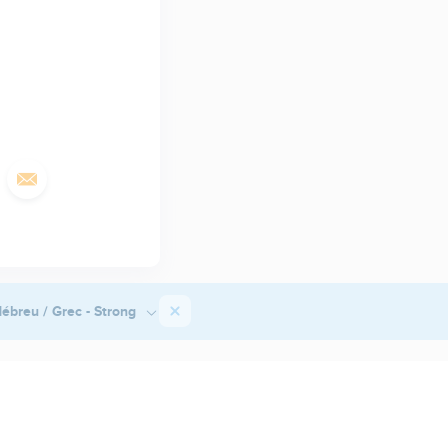
ébreu / Grec - Strong