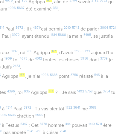
4675
935
67
3704
2192
5632
toi
, roi
Agrippa
, afin de
savoir
qu
1096
5637
351
 aura
été examiné
.
314
3972
4671
2010
5743
3004
5721
Paul
: Il t
’est permis
de parler
9
3972
1614
5660
5495
Paul
, ayant étendu
la main
, se justifia
3107
935
67
3195
5723
reux
, roi
Agrippa
, d’avoir
aujourd’hui
1909
4675
4012
3956
3739
nt
toi
de
toutes les choses
dont
je
2453
s Juifs
,
5
67
1096
5633
3756
545
Agrippa
, je n’ai
point
résisté
à la
4396
935
67
1492
5758
3754
tes
, roi
Agrippa
?… Je sais
que
tu
3
4314
3972
1722
3641
3165
à
Paul
: Tu vas bientôt
me
1096
5635
5546
chrétien
!
3
5347
3778
444
1410
5711
à Festus
: Cet
homme
pouvait
être
08
1941
5716
2541
pas appelé
à César
.