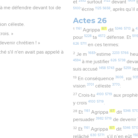
2532
3122
1909
et
surtout
devant
i à me défendre devant toi de
5100
1125
5658
’écrire
, après qu’il
Actes 26
sion céleste.
1
1161
67
5346
5713
4
Agrippa
dit
à
rois. »
5228
4572
511
pour
ta
défense. Et
devenir chrétien ! »
626
5711
en ces termes:
hé s'il n'en avait pas appelé à
2
1683
2233
5766
Je m
’estime
heu
4594
626
5738
à me justifier
deva
1458
5743
5259
suis accusé
par
le
19
3606
93
En conséquence
, roi
3701
3770
vision
céleste
:
27
4100
5719
Crois-tu
aux prophè
4100
5719
y crois
.
28
1161
67
5346
571
Et
Agrippa
dit
3982
5719
persuader
de devenir
32
1161
67
5346
571
Et
Agrippa
dit
630
5771
15
relâché
, s’il n’en eût