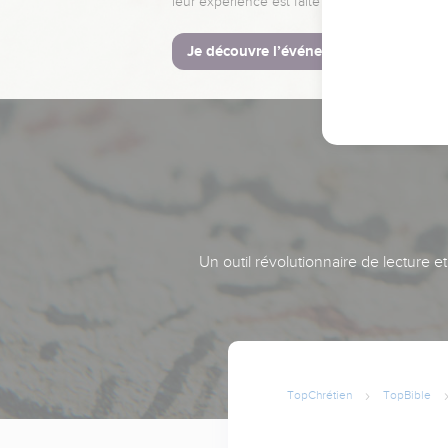
leur expérience est faite pour vous.
Je découvre l’événement
Un outil révolutionnaire de lecture e
TopChrétien
TopBible