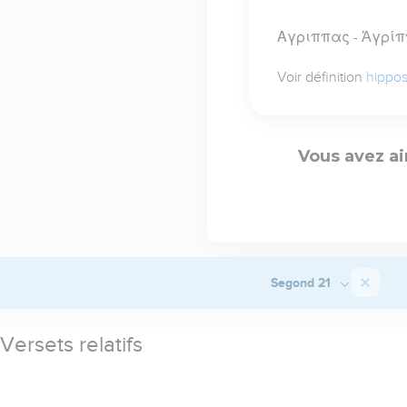
Αγριππας - Ἀγρί
Voir définition
hippo
Vous avez ai
Segond 21
Versets relatifs