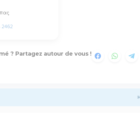
ππας
s 2462
mé ? Partagez autour de vous !
H