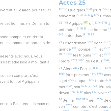
Actes 25
13
1161
5100
2250
rrivèrent à Césarée pour saluer
Quelques
jours
a
2658
5656
1519
arrivèrent
à
César
22
1161
67
5346
5713
ême cet homme. » « Demain tu
Agrippa
dit
191
5658
4
entendre
cet homme
846
191
5695
’entendras
.
rande pompe et entrèrent
23
1887
3767
 et les hommes importants de
Le lendemain
donc
4183
5325
2532
grande
pompe
, et
4862
5037
5506
2532
les tribuns
et
s présents avec nous, vous
2753
5660
5347
l’ordre
de Festus
 s'est adressée à moi, tant à
24
2532
5347
5346
Alors
Festus
dit
3588
4840
5752
êtes présents
ave
 sur son compte ; c'est
3739
4012
395
sujet
duquel
toute
vant toi, roi Agrippa, afin
3427
5037
1722
moi
, soit
à
Jérusa
1163
5750
3371
21
devait
plus
vivre
26
2192
5719
3756
Je n’ai
rien
de c
fense. » Paul tendit la main et
3739
son
compte ; c’est pourq