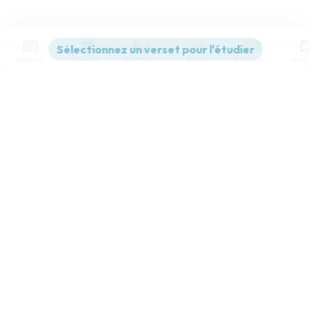
Contenus
Versions
Commentaires
Strong
Dictionnaire
Paramètres de lecture
Afficher les numéros de versets
Mode dyslexique
Désactivé
Simple
Coul
eur
Police d'écriture
Serif
Sans-serif
Taille de texte