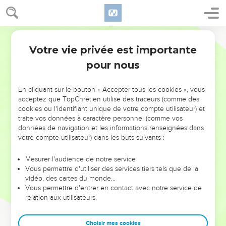
Votre vie privée est importante
pour nous
NE MANQUEZ PAS L’ÉVÉNEMENT
En cliquant sur le bouton « Accepter tous les cookies », vous
DE L’ANNÉE !
acceptez que TopChrétien utilise des traceurs (comme des
cookies ou l'identifiant unique de votre compte utilisateur) et
ET SI LEURS ERREURS POUVAIENT VOUS ÉVITER LES
traite vos données à caractère personnel (comme vos
VOTRES ?
données de navigation et les informations renseignées dans
votre compte utilisateur) dans les buts suivants :
On admire souvent les leaders pour leurs réussites, leur impact,
leur foi ou leur vision. Mais on voit moins les doutes, les erreurs
Mesurer l'audience de notre service
Vous permettre d'utiliser des services tiers tels que de la
et les saisons difficiles qu'ils ont traversés, alors même que ce
vidéo, des cartes du monde…
sont elles qui les ont façonnés.
Vous permettre d'entrer en contact avec notre service de
relation aux utilisateurs.
Dans cette conférence, leaders, entrepreneurs, et responsables
reviennent sur les erreurs marquantes de leur parcours et les
clés pour avancer avec plus de sagesse afin que leurs erreurs
Choisir mes cookies