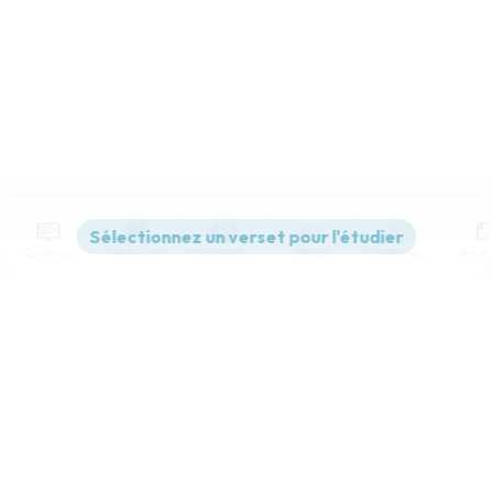
Contenus
Versions
Commentaires
Strong
Dictionnaire
Paramètres de lecture
Afficher les numéros de versets
Mode dyslexique
Désactivé
Simple
Coul
eur