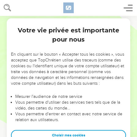
Votre vie privée est importante
pour nous
NE MANQUEZ PAS L’ÉVÉNEMENT
En cliquant sur le bouton « Accepter tous les cookies », vous
DE L’ANNÉE !
acceptez que TopChrétien utilise des traceurs (comme des
cookies ou l'identifiant unique de votre compte utilisateur) et
ET SI LEURS ERREURS POUVAIENT VOUS ÉVITER LES
traite vos données à caractère personnel (comme vos
VOTRES ?
données de navigation et les informations renseignées dans
votre compte utilisateur) dans les buts suivants :
On admire souvent les leaders pour leurs réussites, leur impact,
leur foi ou leur vision. Mais on voit moins les doutes, les erreurs
Mesurer l'audience de notre service
Vous permettre d'utiliser des services tiers tels que de la
et les saisons difficiles qu'ils ont traversés, alors même que ce
vidéo, des cartes du monde…
sont elles qui les ont façonnés.
Vous permettre d'entrer en contact avec notre service de
relation aux utilisateurs.
Dans cette conférence, leaders, entrepreneurs, et responsables
reviennent sur les erreurs marquantes de leur parcours et les
clés pour avancer avec plus de sagesse afin que leurs erreurs
Choisir mes cookies