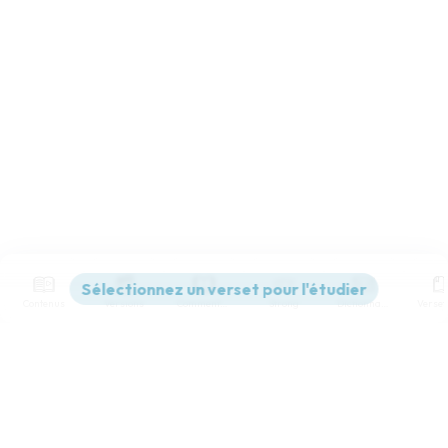
Contenus
Versions
Commentaires
Strong
Dictionnaire
Paramètres de lecture
Afficher les numéros de versets