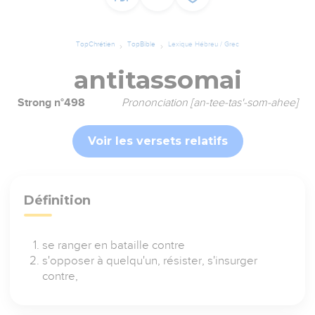
TopChrétien
TopBible
Lexique Hébreu / Grec
antitassomai
Strong n°498
Prononciation [an-tee-tas'-som-ahee]
Voir les versets relatifs
Définition
se ranger en bataille contre
s'opposer à quelqu'un, résister, s'insurger
contre,