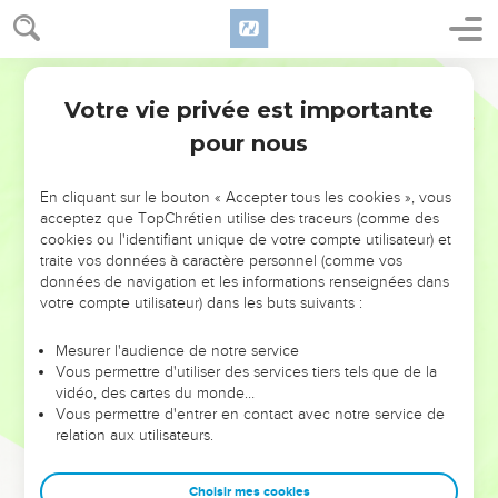
Votre vie privée est importante
pour nous
NE MANQUEZ PAS L’ÉVÉNEMENT
En cliquant sur le bouton « Accepter tous les cookies », vous
DE L’ANNÉE !
acceptez que TopChrétien utilise des traceurs (comme des
cookies ou l'identifiant unique de votre compte utilisateur) et
ET SI LEURS ERREURS POUVAIENT VOUS ÉVITER LES
traite vos données à caractère personnel (comme vos
VOTRES ?
données de navigation et les informations renseignées dans
votre compte utilisateur) dans les buts suivants :
On admire souvent les leaders pour leurs réussites, leur impact,
leur foi ou leur vision. Mais on voit moins les doutes, les erreurs
Mesurer l'audience de notre service
Vous permettre d'utiliser des services tiers tels que de la
et les saisons difficiles qu'ils ont traversés, alors même que ce
vidéo, des cartes du monde…
sont elles qui les ont façonnés.
Vous permettre d'entrer en contact avec notre service de
relation aux utilisateurs.
Dans cette conférence, leaders, entrepreneurs, et responsables
reviennent sur les erreurs marquantes de leur parcours et les
clés pour avancer avec plus de sagesse afin que leurs erreurs
Choisir mes cookies