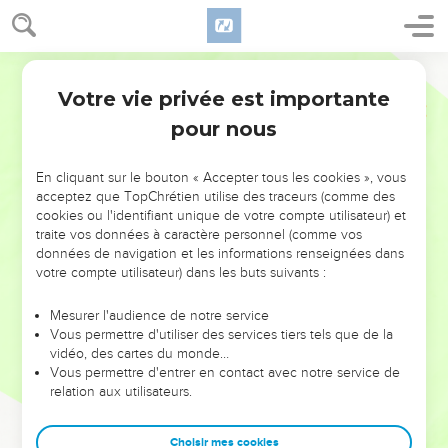
Votre vie privée est importante
pour nous
NE MANQUEZ PAS L’ÉVÉNEMENT
En cliquant sur le bouton « Accepter tous les cookies », vous
DE L’ANNÉE !
acceptez que TopChrétien utilise des traceurs (comme des
cookies ou l'identifiant unique de votre compte utilisateur) et
ET SI LEURS ERREURS POUVAIENT VOUS ÉVITER LES
traite vos données à caractère personnel (comme vos
VOTRES ?
données de navigation et les informations renseignées dans
votre compte utilisateur) dans les buts suivants :
On admire souvent les leaders pour leurs réussites, leur impact,
leur foi ou leur vision. Mais on voit moins les doutes, les erreurs
Mesurer l'audience de notre service
Vous permettre d'utiliser des services tiers tels que de la
et les saisons difficiles qu'ils ont traversés, alors même que ce
vidéo, des cartes du monde…
sont elles qui les ont façonnés.
Vous permettre d'entrer en contact avec notre service de
relation aux utilisateurs.
Dans cette conférence, leaders, entrepreneurs, et responsables
reviennent sur les erreurs marquantes de leur parcours et les
clés pour avancer avec plus de sagesse afin que leurs erreurs
Choisir mes cookies