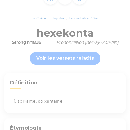
TopChrétien
TopBible
Lexique Hébreu / Grec
hexekonta
Strong n°1835
Prononciation [hex-ay'-kon-tah]
Voir les versets relatifs
Définition
soixante, soixantaine
Étymologie