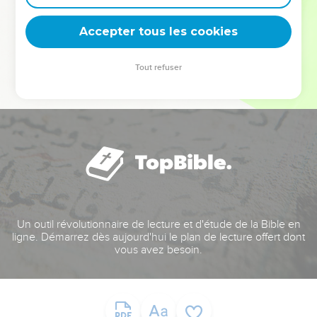
deviennent vos tremplins. Que vous guidiez un ministère, une
équipe, un groupe ou une famille, leur expérience est faite
Accepter tous les cookies
pour vous.
Tout refuser
Je découvre l’événement
Un outil révolutionnaire de lecture et d'étude de la Bible en
ligne. Démarrez dès aujourd'hui le plan de lecture offert dont
vous avez besoin.