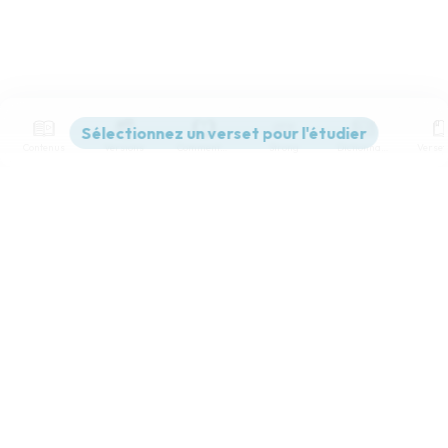
Contenus
Versions
Commentaires
Strong
Dictionnaire
Paramètres de lecture
Afficher les numéros de versets
Mode dyslexique
Désactivé
Simple
Coul
eur
Police d'écriture
Serif