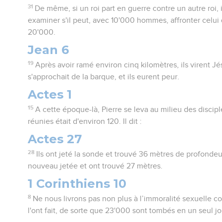
31
De même, si un roi part en guerre contre un autre roi, 
examiner s'il peut, avec 10'000 hommes, affronter celui 
20'000.
Jean 6
19
Après avoir ramé environ cinq kilomètres, ils virent Jé
s'approchait de la barque, et ils eurent peur.
Actes 1
15
A cette époque-là, Pierre se leva au milieu des disci
réunies était d'environ 120. Il dit :
Actes 27
28
Ils ont jeté la sonde et trouvé 36 mètres de profondeur
nouveau jetée et ont trouvé 27 mètres.
1 Corinthiens 10
8
Ne nous livrons pas non plus à l’immoralité sexuelle 
l'ont fait, de sorte que 23'000 sont tombés en un seul jo