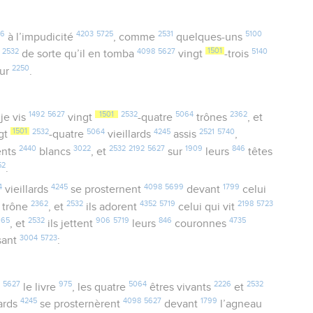
66
4203
5725
2531
5100
à l’impudicité
, comme
quelques-uns
2532
4098
5627
1501
5140
,
de sorte qu’il en tomba
vingt
-trois
2250
ur
.
1492
5627
1501
2532
5064
2362
je vis
vingt
-quatre
trônes
, et
1501
2532
5064
4245
2521
5740
gt
-quatre
vieillards
assis
,
2440
3022
2532
2192
5627
1909
846
ents
blancs
, et
sur
leurs
têtes
52
.
4
4245
4098
5699
1799
vieillards
se prosternent
devant
celui
2362
2532
4352
5719
2198
5723
 trône
, et
ils adorent
celui qui vit
165
2532
906
5719
846
4735
, et
ils jettent
leurs
couronnes
3004
5723
isant
:
5627
975
5064
2226
2532
le livre
, les quatre
êtres vivants
et
4245
4098
5627
1799
lards
se prosternèrent
devant
l’agneau