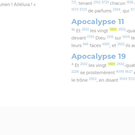
721
2192
5723
1538
, tenant
chacun
Amen ! Alléluia ! »
1073
5723
2368
37
de parfums
, qui
Apocalypse 11
16
2532
1501
2532
Et
les vingt
-qua
1799
2316
1909
devant
Dieu
sur
l
846
4383
2532
leurs
faces
, et
ils 
Apocalypse 19
4
2532
1501
2532
Et
les vingt
-qua
2226
4098
5627
se prosternèrent
2362
3004
572
le trône
, en disant