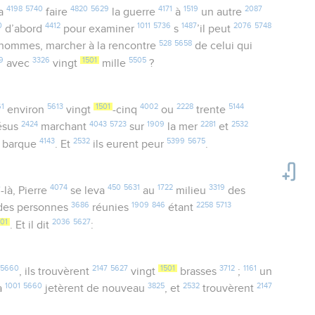
4198
5740
4820
5629
4171
1519
2087
va
faire
la guerre
à
un autre
0
4412
1011
5736
1487
2076
5748
d’abord
pour examiner
s
’il peut
528
5658
hommes, marcher à la rencontre
de celui qui
9
3326
1501
5505
avec
vingt
mille
?
1
5613
1501
4002
2228
5144
environ
vingt
-cinq
ou
trente
2424
4043
5723
1909
2281
2532
ésus
marchant
sur
la mer
et
4143
2532
5399
5675
a barque
. Et
ils eurent peur
.
0
4074
450
5631
1722
3319
-là, Pierre
se leva
au
milieu
des
3686
1909
846
2258
5713
es personnes
réunies
étant
501
2036
5627
. Et il dit
:
5660
2147
5627
1501
3712
1161
, ils trouvèrent
vingt
brasses
;
un
1001
5660
3825
2532
2147
la
jetèrent de nouveau
, et
trouvèrent