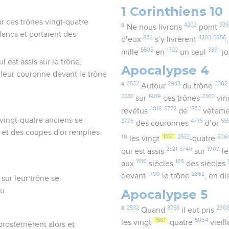
1 Corinthiens 10
ur ces trônes vingt-quatre
8
4203
33
Ne nous livrons
point
blancs et portaient des
846
4203
5656
d’eux
s’y livrèrent
5505
1722
3391
mille
en
un seul
jo
 est assis sur le trône,
Apocalypse 4
t leur couronne devant le trône
4
2532
2943
2362
Autour
du trône
2532
1909
2362
sur
ces trônes
vin
4016
5772
1722
revêtus
de
vêtem
s vingt-quatre anciens se
2776
4735
55
des couronnes
d’or
 et des coupes d'or remplies
10
1501
2532
506
les vingt
-quatre
2521
5740
1909
qui est assis
sur
le
1519
165
aux
siècles
des siècles
1799
2362
devant
le trône
, en d
 sur leur trône se
eu
Apocalypse 5
8
2532
3753
2983
Quand
il eut pris
1501
5064
les vingt
-quatre
vieil
prosternèrent alors et