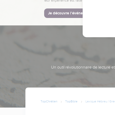
leur expérience est faite pour vous.
Je découvre l’événement
Un outil révolutionnaire de lecture e
TopChrétien
TopBible
Lexique Hébreu / Gre