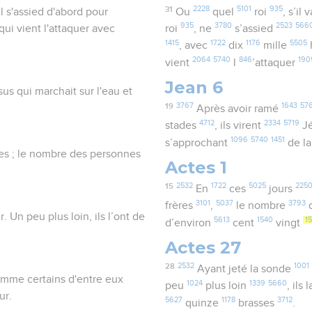
31
2228
5101
935
il s'assied d'abord pour
Ou
quel
roi
, s’il 
935
3780
2523
566
qui vient l'attaquer avec
roi
, ne
s’assied
1415
1722
1176
5505
, avec
dix
mille
2064
5740
846
190
vient
l
’attaquer
Jean 6
sus qui marchait sur l'eau et
19
3767
1643
576
Après avoir ramé
4712
2334
5719
stades
, ils virent
J
1096
5740
1451
s’approchant
de l
ples ; le nombre des personnes
Actes 1
15
2532
1722
5025
225
En
ces
jours
3101
5037
3793
frères
,
le nombre
d
. Un peu plus loin, ils l’ont de
5613
1540
1
d’environ
cent
vingt
Actes 27
28
2532
1001
Ayant jeté la sonde
comme certains d'entre eux
1024
1339
5660
peu
plus loin
, ils 
ur.
5627
1178
3712
quinze
brasses
.