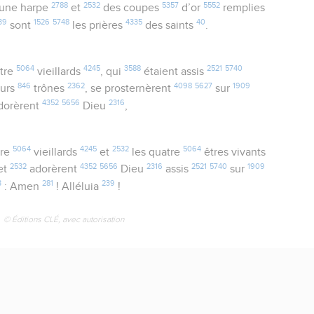
2788
2532
5357
5552
une harpe
et
des coupes
d’or
remplies
39
1526
5748
4335
40
sont
les prières
des saints
.
5064
4245
3588
2521
5740
tre
vieillards
, qui
étaient assis
846
2362
4098
5627
1909
eurs
trônes
, se prosternèrent
sur
4352
5656
2316
adorèrent
Dieu
,
5064
4245
2532
5064
tre
vieillards
et
les quatre
êtres vivants
2532
4352
5656
2316
2521
5740
1909
et
adorèrent
Dieu
assis
sur
3
281
239
: Amen
! Alléluia
!
© Éditions CLÉ, avec autorisation