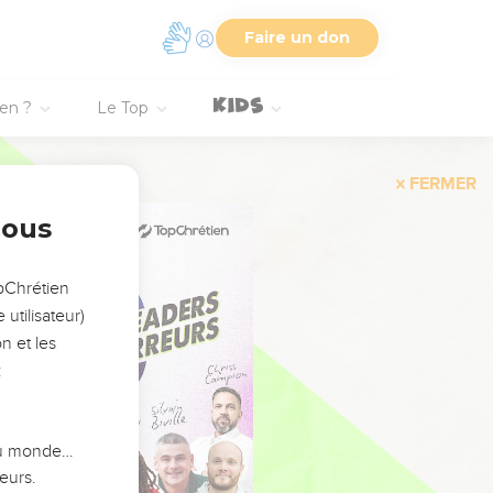
Faire un don
ien ?
Le Top
FERMER
nous
opChrétien
utilisateur)
n et les
:
 du monde…
eurs.