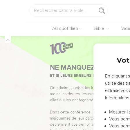
Au quotidien
Bible
Vid
Vot
NE MANQUEZ PAS L’ÉVÉ
ET SI LEURS ERREURS POUVAIENT VOUS 
En cliquant 
utilise des 
On admire souvent les leaders pour leurs réussi
et traite vo
moins les doutes, les erreurs et les saisons di
informations
elles qui les ont façonnés.
Mesurer l'
Dans cette conférence, leaders, entrepreneur
marquantes de leur parcours et les clés pour
Vous perme
deviennent vos tremplins. Que vous guidiez 
Vous perme