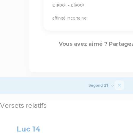
εικοσι - εἴκοσι
affinité incertaine
Vous avez aimé ? Partagez
Segond 21
Versets relatifs
Luc 14