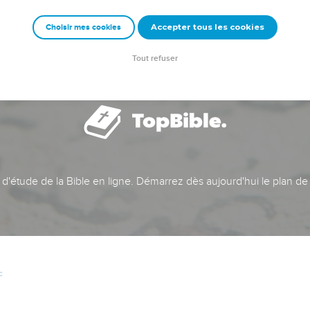
Accepter tous les cookies
Choisir mes cookies
Tout refuser
t d'étude de la Bible en ligne. Démarrez dès aujourd'hui le plan de
c