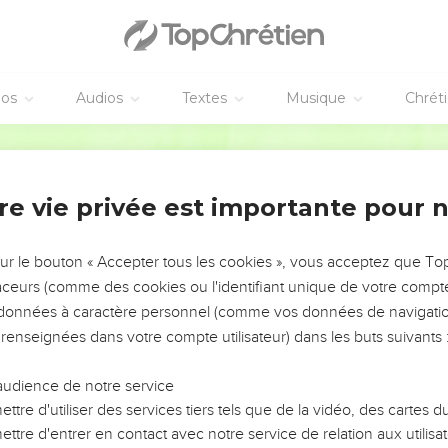
éos
Audios
Textes
Musique
Chrét
re vie privée est importante pour 
NEMENT DE L’ANNÉE !
ÉVITER LES VOTRES ?
sur le bouton « Accepter tous les cookies », vous acceptez que T
traceurs (comme des cookies ou l'identifiant unique de votre compte 
tes, leur impact, leur foi ou leur vision. Mais on voit
s données à caractère personnel (comme vos données de navigatio
fficiles qu'ils ont traversés, alors même que ce sont
 renseignées dans votre compte utilisateur) dans les buts suivants 
audience de notre service
s, et responsables reviennent sur les erreurs
 avancer avec plus de sagesse afin que leurs erreurs
ttre d'utiliser des services tiers tels que de la vidéo, des cartes
un ministère, une équipe, un groupe ou une famille,
ttre d'entrer en contact avec notre service de relation aux utilisat