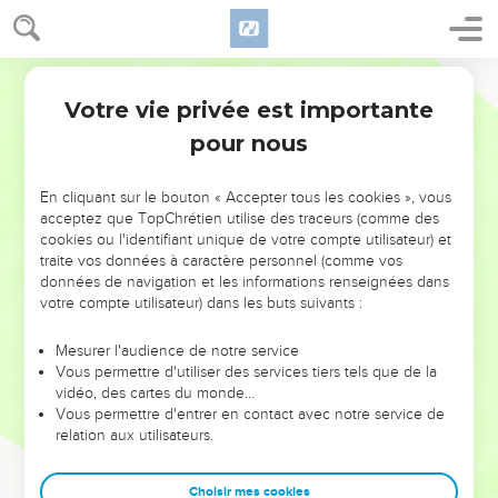
Votre vie privée est importante
pour nous
NE MANQUEZ PAS L’ÉVÉNEMENT
En cliquant sur le bouton « Accepter tous les cookies », vous
DE L’ANNÉE !
acceptez que TopChrétien utilise des traceurs (comme des
cookies ou l'identifiant unique de votre compte utilisateur) et
ET SI LEURS ERREURS POUVAIENT VOUS ÉVITER LES
traite vos données à caractère personnel (comme vos
VOTRES ?
données de navigation et les informations renseignées dans
votre compte utilisateur) dans les buts suivants :
On admire souvent les leaders pour leurs réussites, leur impact,
leur foi ou leur vision. Mais on voit moins les doutes, les erreurs
Mesurer l'audience de notre service
Vous permettre d'utiliser des services tiers tels que de la
et les saisons difficiles qu'ils ont traversés, alors même que ce
vidéo, des cartes du monde…
sont elles qui les ont façonnés.
Vous permettre d'entrer en contact avec notre service de
relation aux utilisateurs.
Dans cette conférence, leaders, entrepreneurs, et responsables
reviennent sur les erreurs marquantes de leur parcours et les
clés pour avancer avec plus de sagesse afin que leurs erreurs
Choisir mes cookies