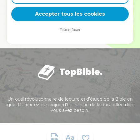
deviennent vos tremplins. Que vous guidiez un ministère, une
équipe, un groupe ou une famille, leur expérience est faite
Accepter tous les cookies
pour vous.
Tout refuser
Je découvre l’événement
Un outil révolutionnaire de lecture et d'étude de la Bible en
ligne. Démarrez dès aujourd'hui le plan de lecture offert dont
vous avez besoin.