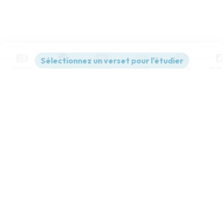
Contenus
Versions
Commentaires
Strong
Dictionnaire
Paramètres de lecture
Afficher les numéros de versets
Mode dyslexique
Désactivé
Simple
Coul
eur
Police d'écriture
Serif
Sans-serif