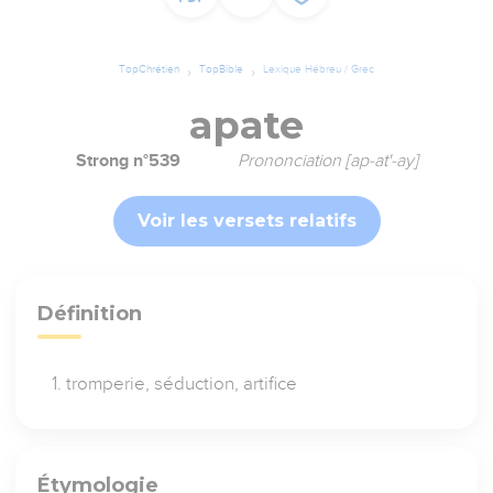
TopChrétien
TopBible
Lexique Hébreu / Grec
apate
Strong n°539
Prononciation [ap-at'-ay]
Voir les versets relatifs
Définition
tromperie, séduction, artifice
Étymologie