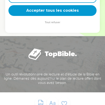
deviennent vos tremplins. Que vous guidiez un ministère, une
équipe, un groupe ou une famille, leur expérience est faite
Accepter tous les cookies
pour vous.
Tout refuser
Je découvre l’événement
Un outil révolutionnaire de lecture et d'étude de la Bible en
ligne. Démarrez dès aujourd'hui le plan de lecture offert dont
vous avez besoin.