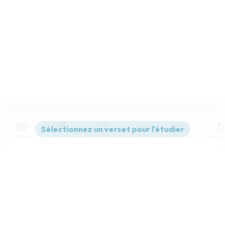
Contenus
Versions
Commentaires
Strong
Dictionnaire
Paramètres de lecture
Afficher les numéros de versets
Mode dyslexique