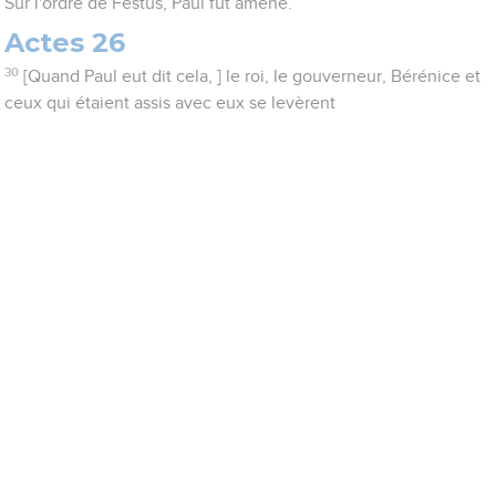
Sur l'ordre de Festus, Paul fut amené.
Actes 26
30
[Quand Paul eut dit cela, ] le roi, le gouverneur, Bérénice et
ceux qui étaient assis avec eux se levèrent