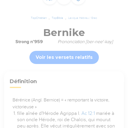
TopChrétien
TopBible
Lexique Hébreu / Grec
Bernike
Strong n°959
Prononciation [ber-nee'-kay]
Voir les versets relatifs
Définition
Bérénice (Angl. Bernice) = « remportant la victoire,
victorieuse »
fille aînée d'Hérode Agrippa I.
Ac 12:1
mariée à
son oncle Hérode, roi de Chalcis, qui mourut
peu après. Elle vécut irrégulièrement avec son