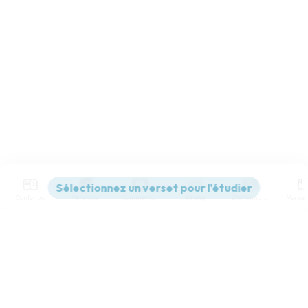
Contenus
Versions
Commentaires
Strong
Dictionnaire
Paramètres de lecture
Afficher les numéros de versets