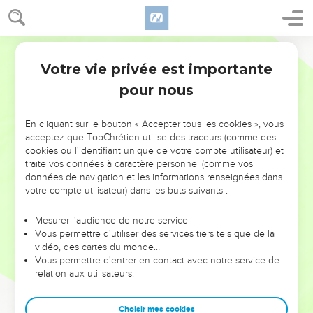
Votre vie privée est importante
pour nous
NE MANQUEZ PAS L’ÉVÉNEMENT
En cliquant sur le bouton « Accepter tous les cookies », vous
DE L’ANNÉE !
acceptez que TopChrétien utilise des traceurs (comme des
cookies ou l'identifiant unique de votre compte utilisateur) et
ET SI LEURS ERREURS POUVAIENT VOUS ÉVITER LES
traite vos données à caractère personnel (comme vos
VOTRES ?
données de navigation et les informations renseignées dans
votre compte utilisateur) dans les buts suivants :
On admire souvent les leaders pour leurs réussites, leur impact,
leur foi ou leur vision. Mais on voit moins les doutes, les erreurs
Mesurer l'audience de notre service
Vous permettre d'utiliser des services tiers tels que de la
et les saisons difficiles qu'ils ont traversés, alors même que ce
vidéo, des cartes du monde…
sont elles qui les ont façonnés.
Vous permettre d'entrer en contact avec notre service de
relation aux utilisateurs.
Dans cette conférence, leaders, entrepreneurs, et responsables
reviennent sur les erreurs marquantes de leur parcours et les
clés pour avancer avec plus de sagesse afin que leurs erreurs
Choisir mes cookies