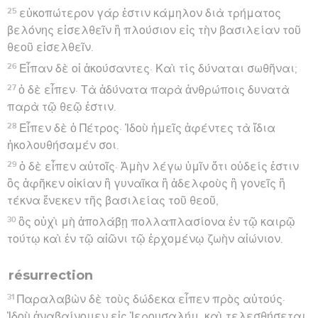
25
εὐκοπώτερον γάρ ἐστιν κάμηλον διὰ τρήματος
βελόνης εἰσελθεῖν ἢ πλούσιον εἰς τὴν βασιλείαν τοῦ
θεοῦ εἰσελθεῖν.
26
Εἶπαν δὲ οἱ ἀκούσαντες· Καὶ τίς δύναται σωθῆναι;
27
ὁ δὲ εἶπεν· Τὰ ἀδύνατα παρὰ ἀνθρώποις δυνατὰ
παρὰ τῷ θεῷ ἐστιν.
28
Εἶπεν δὲ ὁ Πέτρος· Ἰδοὺ ἡμεῖς ἀφέντες τὰ ἴδια
ἠκολουθήσαμέν σοι.
29
ὁ δὲ εἶπεν αὐτοῖς· Ἀμὴν λέγω ὑμῖν ὅτι οὐδείς ἐστιν
ὃς ἀφῆκεν οἰκίαν ἢ γυναῖκα ἢ ἀδελφοὺς ἢ γονεῖς ἢ
τέκνα ἕνεκεν τῆς βασιλείας τοῦ θεοῦ,
30
ὃς οὐχὶ μὴ ἀπολάβῃ πολλαπλασίονα ἐν τῷ καιρῷ
τούτῳ καὶ ἐν τῷ αἰῶνι τῷ ἐρχομένῳ ζωὴν αἰώνιον.
résurrection
31
Παραλαβὼν δὲ τοὺς δώδεκα εἶπεν πρὸς αὐτούς·
Ἰδοὺ ἀναβαίνομεν εἰς Ἰερουσαλήμ, καὶ τελεσθήσεται