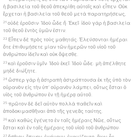
ἡ βασιλεία τοῦ θεοῦ ἀπεκρίθη αὐτοῖς καὶ εἶπεν· Οὐκ
ἔρχεται ἡ βασιλεία τοῦ θεοῦ μετὰ παρατηρήσεως,
21
οὐδὲ ἐροῦσιν· Ἰδοὺ ὧδε ἤ· Ἐκεῖ· ἰδοὺ γὰρ ἡ βασιλεία
τοῦ θεοῦ ἐντὸς ὑμῶν ἐστιν.
22
Εἶπεν δὲ πρὸς τοὺς μαθητάς· Ἐλεύσονται ἡμέραι
ὅτε ἐπιθυμήσετε μίαν τῶν ἡμερῶν τοῦ υἱοῦ τοῦ
ἀνθρώπου ἰδεῖν καὶ οὐκ ὄψεσθε.
23
καὶ ἐροῦσιν ὑμῖν· Ἰδοὺ ἐκεῖ· Ἰδοὺ ὧδε· μὴ ἀπέλθητε
μηδὲ διώξητε.
24
ὥσπερ γὰρ ἡ ἀστραπὴ ἀστράπτουσα ἐκ τῆς ὑπὸ τὸν
οὐρανὸν εἰς τὴν ὑπ’ οὐρανὸν λάμπει, οὕτως ἔσται ὁ
υἱὸς τοῦ ἀνθρώπου ἐν τῇ ἡμέρᾳ αὐτοῦ.
25
πρῶτον δὲ δεῖ αὐτὸν πολλὰ παθεῖν καὶ
ἀποδοκιμασθῆναι ἀπὸ τῆς γενεᾶς ταύτης.
26
καὶ καθὼς ἐγένετο ἐν ταῖς ἡμέραις Νῶε, οὕτως
ἔσται καὶ ἐν ταῖς ἡμέραις τοῦ υἱοῦ τοῦ ἀνθρώπου·
27
ἤσθιον, ἔπινον, ἐγάμουν, ἐγαμίζοντο, ἄχρι ἧς