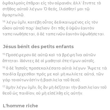
ὀφθαλμοὺς ἐπᾶραι εἰς τὸν οὐρανόν, ἀλλ’ ἔτυπτε τὸ
στῆθος αὐτοῦ λέγων· Ὁ θεός, ἱλάσθητί μοι τῷ
ἁμαρτωλῷ.
14
λέγω ὑμῖν, κατέβη οὗτος δεδικαιωμένος εἰς τὸν
οἶκον αὐτοῦ παρ’ ἐκεῖνον· ὅτι πᾶς ὁ ὑψῶν ἑαυτὸν
ταπεινωθήσεται, ὁ δὲ ταπεινῶν ἑαυτὸν ὑψωθήσεται.
Jésus bénit des petits enfants
15
Προσέφερον δὲ αὐτῷ καὶ τὰ βρέφη ἵνα αὐτῶν
ἅπτηται· ἰδόντες δὲ οἱ μαθηταὶ ἐπετίμων αὐτοῖς.
16
ὁ δὲ Ἰησοῦς προσεκαλέσατο αὐτὰ λέγων· Ἄφετε τὰ
παιδία ἔρχεσθαι πρός με καὶ μὴ κωλύετε αὐτά, τῶν
γὰρ τοιούτων ἐστὶν ἡ βασιλεία τοῦ θεοῦ.
17
ἀμὴν λέγω ὑμῖν, ὃς ἂν μὴ δέξηται τὴν βασιλείαν τοῦ
θεοῦ ὡς παιδίον, οὐ μὴ εἰσέλθῃ εἰς αὐτήν.
L'homme riche