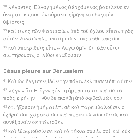
38
λέγοντες· Εὐλογημένος ὁ ἐρχόμενος βασιλεὺς ἐν
ὀνόματι κυρίου· ἐν οὐρανῷ εἰρήνη καὶ δόξα ἐν
ὑψίστοις.
39
καί τινες τῶν Φαρισαίων ἀπὸ τοῦ ὄχλου εἶπαν πρὸς
αὐτόν· Διδάσκαλε, ἐπιτίμησον τοῖς μαθηταῖς σου.
40
καὶ ἀποκριθεὶς εἶπεν· Λέγω ὑμῖν, ὅτι ἐὰν οὗτοι
σιωπήσουσιν, οἱ λίθοι κράξουσιν.
Jésus pleure sur Jérusalem
41
Καὶ ὡς ἤγγισεν, ἰδὼν τὴν πόλιν ἔκλαυσεν ἐπ’ αὐτήν,
42
λέγων ὅτι Εἰ ἔγνως ἐν τῇ ἡμέρᾳ ταύτῃ καὶ σὺ τὰ
πρὸς εἰρήνην — νῦν δὲ ἐκρύβη ἀπὸ ὀφθαλμῶν σου.
43
ὅτι ἥξουσιν ἡμέραι ἐπὶ σὲ καὶ παρεμβαλοῦσιν οἱ
ἐχθροί σου χάρακά σοι καὶ περικυκλώσουσίν σε καὶ
συνέξουσίν σε πάντοθεν,
44
καὶ ἐδαφιοῦσίν σε καὶ τὰ τέκνα σου ἐν σοί, καὶ οὐκ