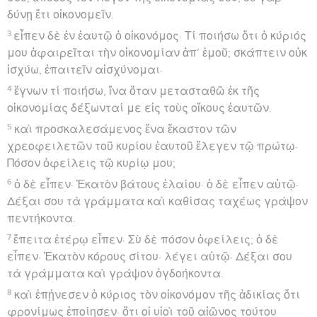
δύνῃ ἔτι οἰκονομεῖν.
3
εἶπεν δὲ ἐν ἑαυτῷ ὁ οἰκονόμος· Τί ποιήσω ὅτι ὁ κύριός
μου ἀφαιρεῖται τὴν οἰκονομίαν ἀπ’ ἐμοῦ; σκάπτειν οὐκ
ἰσχύω, ἐπαιτεῖν αἰσχύνομαι·
4
ἔγνων τί ποιήσω, ἵνα ὅταν μετασταθῶ ἐκ τῆς
οἰκονομίας δέξωνταί με εἰς τοὺς οἴκους ἑαυτῶν.
5
καὶ προσκαλεσάμενος ἕνα ἕκαστον τῶν
χρεοφειλετῶν τοῦ κυρίου ἑαυτοῦ ἔλεγεν τῷ πρώτῳ·
Πόσον ὀφείλεις τῷ κυρίῳ μου;
6
ὁ δὲ εἶπεν· Ἑκατὸν βάτους ἐλαίου· ὁ δὲ εἶπεν αὐτῷ·
Δέξαι σου τὰ γράμματα καὶ καθίσας ταχέως γράψον
πεντήκοντα.
7
ἔπειτα ἑτέρῳ εἶπεν· Σὺ δὲ πόσον ὀφείλεις; ὁ δὲ
εἶπεν· Ἑκατὸν κόρους σίτου· λέγει αὐτῷ· Δέξαι σου
τὰ γράμματα καὶ γράψον ὀγδοήκοντα.
8
καὶ ἐπῄνεσεν ὁ κύριος τὸν οἰκονόμον τῆς ἀδικίας ὅτι
φρονίμως ἐποίησεν· ὅτι οἱ υἱοὶ τοῦ αἰῶνος τούτου