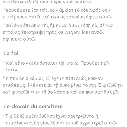
ἵνα σκανδαλίσῃ τῶν μικρῶν τούτων ἕνα.
3
προσέχετε ἑαυτοῖς. ἐὰν ἁμάρτῃ ὁ ἀδελφός σου
ἐπιτίμησον αὐτῷ, καὶ ἐὰν μετανοήσῃ ἄφες αὐτῷ·
4
καὶ ἐὰν ἑπτάκις τῆς ἡμέρας ἁμαρτήσῃ εἰς σὲ καὶ
ἑπτάκις ἐπιστρέψῃ πρὸς σὲ λέγων· Μετανοῶ,
ἀφήσεις αὐτῷ.
La foi
5
Καὶ εἶπαν οἱ ἀπόστολοι τῷ κυρίῳ· Πρόσθες ἡμῖν
πίστιν.
6
εἶπεν δὲ ὁ κύριος· Εἰ ἔχετε πίστιν ὡς κόκκον
σινάπεως, ἐλέγετε ἂν τῇ συκαμίνῳ ταύτῃ· Ἐκριζώθητι
καὶ φυτεύθητι ἐν τῇ θαλάσσῃ· καὶ ὑπήκουσεν ἂν ὑμῖν.
Le devoir du serviteur
7
Τίς δὲ ἐξ ὑμῶν δοῦλον ἔχων ἀροτριῶντα ἢ
ποιμαίνοντα, ὃς εἰσελθόντι ἐκ τοῦ ἀγροῦ ἐρεῖ αὐτῷ·