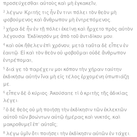
προσεύχεσθαι αὐτοὺς καὶ μὴ ἐγκακεῖν,
2
λέγων· Κριτής τις ἦν ἔν τινι πόλει τὸν θεὸν μὴ
φοβούμενος καὶ ἄνθρωπον μὴ ἐντρεπόμενος.
3
χήρα δὲ ἦν ἐν τῇ πόλει ἐκείνῃ καὶ ἤρχετο πρὸς αὐτὸν
λέγουσα· Ἐκδίκησόν με ἀπὸ τοῦ ἀντιδίκου μου.
4
καὶ οὐκ ἤθελεν ἐπὶ χρόνον, μετὰ ταῦτα δὲ εἶπεν ἐν
ἑαυτῷ· Εἰ καὶ τὸν θεὸν οὐ φοβοῦμαι οὐδὲ ἄνθρωπον
ἐντρέπομαι,
5
διά γε τὸ παρέχειν μοι κόπον τὴν χήραν ταύτην
ἐκδικήσω αὐτήν ἵνα μὴ εἰς τέλος ἐρχομένη ὑπωπιάζῃ
με.
6
εἶπεν δὲ ὁ κύριος· Ἀκούσατε τί ὁ κριτὴς τῆς ἀδικίας
λέγει·
7
ὁ δὲ θεὸς οὐ μὴ ποιήσῃ τὴν ἐκδίκησιν τῶν ἐκλεκτῶν
αὐτοῦ τῶν βοώντων αὐτῷ ἡμέρας καὶ νυκτός, καὶ
μακροθυμεῖ ἐπ’ αὐτοῖς;
8
λέγω ὑμῖν ὅτι ποιήσει τὴν ἐκδίκησιν αὐτῶν ἐν τάχει.