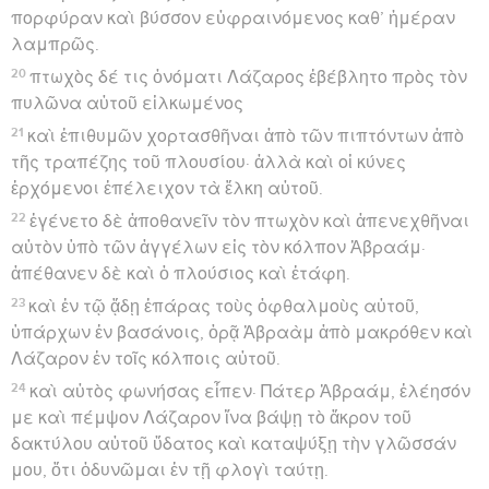
πορφύραν καὶ βύσσον εὐφραινόμενος καθ’ ἡμέραν
λαμπρῶς.
20
πτωχὸς δέ τις ὀνόματι Λάζαρος ἐβέβλητο πρὸς τὸν
πυλῶνα αὐτοῦ εἱλκωμένος
21
καὶ ἐπιθυμῶν χορτασθῆναι ἀπὸ τῶν πιπτόντων ἀπὸ
τῆς τραπέζης τοῦ πλουσίου· ἀλλὰ καὶ οἱ κύνες
ἐρχόμενοι ἐπέλειχον τὰ ἕλκη αὐτοῦ.
22
ἐγένετο δὲ ἀποθανεῖν τὸν πτωχὸν καὶ ἀπενεχθῆναι
αὐτὸν ὑπὸ τῶν ἀγγέλων εἰς τὸν κόλπον Ἀβραάμ·
ἀπέθανεν δὲ καὶ ὁ πλούσιος καὶ ἐτάφη.
23
καὶ ἐν τῷ ᾅδῃ ἐπάρας τοὺς ὀφθαλμοὺς αὐτοῦ,
ὑπάρχων ἐν βασάνοις, ὁρᾷ Ἀβραὰμ ἀπὸ μακρόθεν καὶ
Λάζαρον ἐν τοῖς κόλποις αὐτοῦ.
24
καὶ αὐτὸς φωνήσας εἶπεν· Πάτερ Ἀβραάμ, ἐλέησόν
με καὶ πέμψον Λάζαρον ἵνα βάψῃ τὸ ἄκρον τοῦ
δακτύλου αὐτοῦ ὕδατος καὶ καταψύξῃ τὴν γλῶσσάν
μου, ὅτι ὀδυνῶμαι ἐν τῇ φλογὶ ταύτῃ.