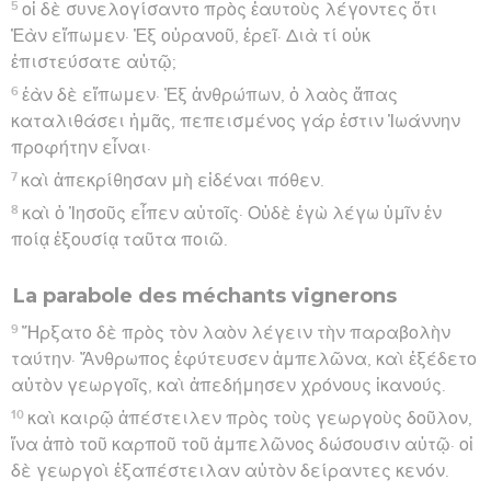
5
οἱ δὲ συνελογίσαντο πρὸς ἑαυτοὺς λέγοντες ὅτι
Ἐὰν εἴπωμεν· Ἐξ οὐρανοῦ, ἐρεῖ· Διὰ τί οὐκ
ἐπιστεύσατε αὐτῷ;
6
ἐὰν δὲ εἴπωμεν· Ἐξ ἀνθρώπων, ὁ λαὸς ἅπας
καταλιθάσει ἡμᾶς, πεπεισμένος γάρ ἐστιν Ἰωάννην
προφήτην εἶναι·
7
καὶ ἀπεκρίθησαν μὴ εἰδέναι πόθεν.
8
καὶ ὁ Ἰησοῦς εἶπεν αὐτοῖς· Οὐδὲ ἐγὼ λέγω ὑμῖν ἐν
ποίᾳ ἐξουσίᾳ ταῦτα ποιῶ.
La parabole des méchants vignerons
9
Ἤρξατο δὲ πρὸς τὸν λαὸν λέγειν τὴν παραβολὴν
ταύτην· Ἄνθρωπος ἐφύτευσεν ἀμπελῶνα, καὶ ἐξέδετο
αὐτὸν γεωργοῖς, καὶ ἀπεδήμησεν χρόνους ἱκανούς.
10
καὶ καιρῷ ἀπέστειλεν πρὸς τοὺς γεωργοὺς δοῦλον,
ἵνα ἀπὸ τοῦ καρποῦ τοῦ ἀμπελῶνος δώσουσιν αὐτῷ· οἱ
δὲ γεωργοὶ ἐξαπέστειλαν αὐτὸν δείραντες κενόν.