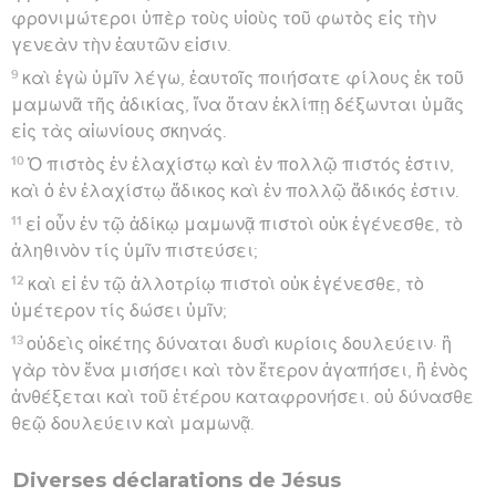
φρονιμώτεροι ὑπὲρ τοὺς υἱοὺς τοῦ φωτὸς εἰς τὴν
γενεὰν τὴν ἑαυτῶν εἰσιν.
9
καὶ ἐγὼ ὑμῖν λέγω, ἑαυτοῖς ποιήσατε φίλους ἐκ τοῦ
μαμωνᾶ τῆς ἀδικίας, ἵνα ὅταν ἐκλίπῃ δέξωνται ὑμᾶς
εἰς τὰς αἰωνίους σκηνάς.
10
Ὁ πιστὸς ἐν ἐλαχίστῳ καὶ ἐν πολλῷ πιστός ἐστιν,
καὶ ὁ ἐν ἐλαχίστῳ ἄδικος καὶ ἐν πολλῷ ἄδικός ἐστιν.
11
εἰ οὖν ἐν τῷ ἀδίκῳ μαμωνᾷ πιστοὶ οὐκ ἐγένεσθε, τὸ
ἀληθινὸν τίς ὑμῖν πιστεύσει;
12
καὶ εἰ ἐν τῷ ἀλλοτρίῳ πιστοὶ οὐκ ἐγένεσθε, τὸ
ὑμέτερον τίς δώσει ὑμῖν;
13
οὐδεὶς οἰκέτης δύναται δυσὶ κυρίοις δουλεύειν· ἢ
γὰρ τὸν ἕνα μισήσει καὶ τὸν ἕτερον ἀγαπήσει, ἢ ἑνὸς
ἀνθέξεται καὶ τοῦ ἑτέρου καταφρονήσει. οὐ δύνασθε
θεῷ δουλεύειν καὶ μαμωνᾷ.
Diverses déclarations de Jésus