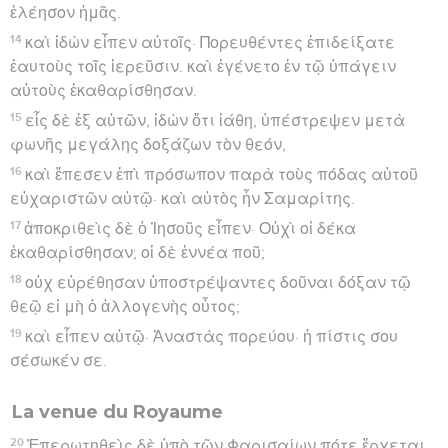
ἐλέησον ἡμᾶς.
14
καὶ ἰδὼν εἶπεν αὐτοῖς· Πορευθέντες ἐπιδείξατε
ἑαυτοὺς τοῖς ἱερεῦσιν. καὶ ἐγένετο ἐν τῷ ὑπάγειν
αὐτοὺς ἐκαθαρίσθησαν.
15
εἷς δὲ ἐξ αὐτῶν, ἰδὼν ὅτι ἰάθη, ὑπέστρεψεν μετὰ
φωνῆς μεγάλης δοξάζων τὸν θεόν,
16
καὶ ἔπεσεν ἐπὶ πρόσωπον παρὰ τοὺς πόδας αὐτοῦ
εὐχαριστῶν αὐτῷ· καὶ αὐτὸς ἦν Σαμαρίτης.
17
ἀποκριθεὶς δὲ ὁ Ἰησοῦς εἶπεν· Οὐχὶ οἱ δέκα
ἐκαθαρίσθησαν; οἱ δὲ ἐννέα ποῦ;
18
οὐχ εὑρέθησαν ὑποστρέψαντες δοῦναι δόξαν τῷ
θεῷ εἰ μὴ ὁ ἀλλογενὴς οὗτος;
19
καὶ εἶπεν αὐτῷ· Ἀναστὰς πορεύου· ἡ πίστις σου
σέσωκέν σε.
La venue du Royaume
20
Ἐπερωτηθεὶς δὲ ὑπὸ τῶν Φαρισαίων πότε ἔρχεται