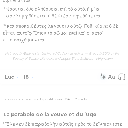
ἀφεθήσεται·
35
ἔσονται δύο ἀλήθουσαι ἐπὶ τὸ αὐτό, ἡ μία
παραλημφθήσεται ἡ δὲ ἑτέρα ἀφεθήσεται.
37
καὶ ἀποκριθέντες λέγουσιν αὐτῷ· Ποῦ, κύριε; ὁ δὲ
εἶπεν αὐτοῖς· Ὅπου τὸ σῶμα, ἐκεῖ καὶ οἱ ἀετοὶ
ἐπισυναχθήσονται.
Hébreu : © Westminster Leningrad Codex - tanach.us --- Grec : © 2010 by the
Society of Biblical Literature and Logos Bible Software - sblgnt.com
Luc
18
Les vidéos ne sont pas disponibles aux USA et C anada.
La parabole de la veuve et du juge
1
Ἔλεγεν δὲ παραβολὴν αὐτοῖς πρὸς τὸ δεῖν πάντοτε