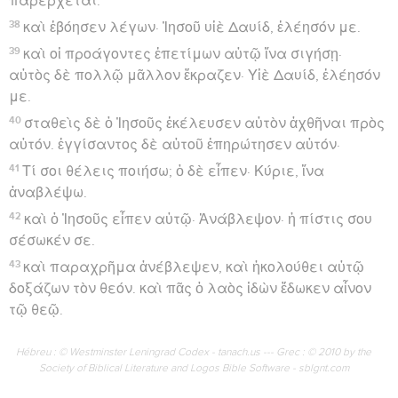
παρέρχεται.
38
καὶ ἐβόησεν λέγων· Ἰησοῦ υἱὲ Δαυίδ, ἐλέησόν με.
39
καὶ οἱ προάγοντες ἐπετίμων αὐτῷ ἵνα σιγήσῃ·
αὐτὸς δὲ πολλῷ μᾶλλον ἔκραζεν· Υἱὲ Δαυίδ, ἐλέησόν
με.
40
σταθεὶς δὲ ὁ Ἰησοῦς ἐκέλευσεν αὐτὸν ἀχθῆναι πρὸς
αὐτόν. ἐγγίσαντος δὲ αὐτοῦ ἐπηρώτησεν αὐτόν·
41
Τί σοι θέλεις ποιήσω; ὁ δὲ εἶπεν· Κύριε, ἵνα
ἀναβλέψω.
42
καὶ ὁ Ἰησοῦς εἶπεν αὐτῷ· Ἀνάβλεψον· ἡ πίστις σου
σέσωκέν σε.
43
καὶ παραχρῆμα ἀνέβλεψεν, καὶ ἠκολούθει αὐτῷ
δοξάζων τὸν θεόν. καὶ πᾶς ὁ λαὸς ἰδὼν ἔδωκεν αἶνον
τῷ θεῷ.
Hébreu : © Westminster Leningrad Codex - tanach.us --- Grec : © 2010 by the
Society of Biblical Literature and Logos Bible Software - sblgnt.com