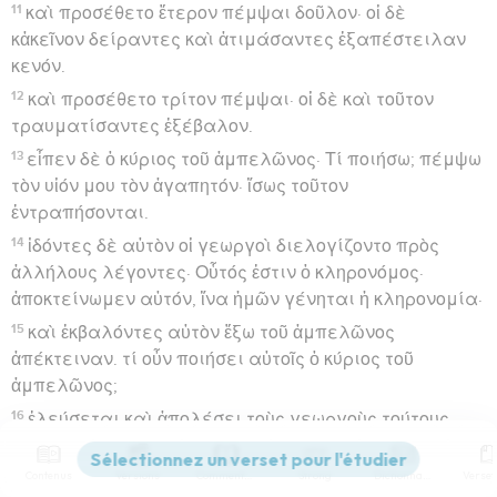
11
καὶ προσέθετο ἕτερον πέμψαι δοῦλον· οἱ δὲ
κἀκεῖνον δείραντες καὶ ἀτιμάσαντες ἐξαπέστειλαν
κενόν.
12
καὶ προσέθετο τρίτον πέμψαι· οἱ δὲ καὶ τοῦτον
τραυματίσαντες ἐξέβαλον.
13
εἶπεν δὲ ὁ κύριος τοῦ ἀμπελῶνος· Τί ποιήσω; πέμψω
τὸν υἱόν μου τὸν ἀγαπητόν· ἴσως τοῦτον
ἐντραπήσονται.
14
ἰδόντες δὲ αὐτὸν οἱ γεωργοὶ διελογίζοντο πρὸς
ἀλλήλους λέγοντες· Οὗτός ἐστιν ὁ κληρονόμος·
ἀποκτείνωμεν αὐτόν, ἵνα ἡμῶν γένηται ἡ κληρονομία·
15
καὶ ἐκβαλόντες αὐτὸν ἔξω τοῦ ἀμπελῶνος
ἀπέκτειναν. τί οὖν ποιήσει αὐτοῖς ὁ κύριος τοῦ
ἀμπελῶνος;
16
ἐλεύσεται καὶ ἀπολέσει τοὺς γεωργοὺς τούτους,
καὶ δώσει τὸν ἀμπελῶνα ἄλλοις. ἀκούσαντες δὲ
εἶπαν· Μὴ γένοιτο.
Contenus
Versions
Commentaires
Strong
Dictionnaire