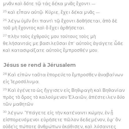
μνᾶν καὶ δότε τῷ τὰς δέκα μνᾶς ἔχοντι —
25
καὶ εἶπαν αὐτῷ· Κύριε, ἔχει δέκα μνᾶς —
26
λέγω ὑμῖν ὅτι παντὶ τῷ ἔχοντι δοθήσεται, ἀπὸ δὲ
τοῦ μὴ ἔχοντος καὶ ὃ ἔχει ἀρθήσεται.
27
πλὴν τοὺς ἐχθρούς μου τούτους τοὺς μὴ
θελήσαντάς με βασιλεῦσαι ἐπ’ αὐτοὺς ἀγάγετε ὧδε
καὶ κατασφάξατε αὐτοὺς ἔμπροσθέν μου.
Jésus se rend à Jérusalem
28
Καὶ εἰπὼν ταῦτα ἐπορεύετο ἔμπροσθεν ἀναβαίνων
εἰς Ἱεροσόλυμα.
29
Καὶ ἐγένετο ὡς ἤγγισεν εἰς Βηθφαγὴ καὶ Βηθανίαν
πρὸς τὸ ὄρος τὸ καλούμενον Ἐλαιῶν, ἀπέστειλεν δύο
τῶν μαθητῶν
30
λέγων· Ὑπάγετε εἰς τὴν κατέναντι κώμην, ἐν ᾗ
εἰσπορευόμενοι εὑρήσετε πῶλον δεδεμένον, ἐφ’ ὃν
οὐδεὶς πώποτε ἀνθρώπων ἐκάθισεν, καὶ λύσαντες