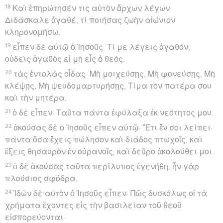
18
Καὶ ἐπηρώτησέν τις αὐτὸν ἄρχων λέγων·
Διδάσκαλε ἀγαθέ, τί ποιήσας ζωὴν αἰώνιον
κληρονομήσω;
19
εἶπεν δὲ αὐτῷ ὁ Ἰησοῦς· Τί με λέγεις ἀγαθόν;
οὐδεὶς ἀγαθὸς εἰ μὴ εἷς ὁ θεός.
20
τὰς ἐντολὰς οἶδας· Μὴ μοιχεύσῃς, Μὴ φονεύσῃς, Μὴ
κλέψῃς, Μὴ ψευδομαρτυρήσῃς, Τίμα τὸν πατέρα σου
καὶ τὴν μητέρα.
21
ὁ δὲ εἶπεν· Ταῦτα πάντα ἐφύλαξα ἐκ νεότητος μου.
22
ἀκούσας δὲ ὁ Ἰησοῦς εἶπεν αὐτῷ· Ἔτι ἕν σοι λείπει·
πάντα ὅσα ἔχεις πώλησον καὶ διάδος πτωχοῖς, καὶ
ἕξεις θησαυρὸν ἐν οὐρανοῖς, καὶ δεῦρο ἀκολούθει μοι.
23
ὁ δὲ ἀκούσας ταῦτα περίλυπος ἐγενήθη, ἦν γὰρ
πλούσιος σφόδρα.
24
Ἰδὼν δὲ αὐτὸν ὁ Ἰησοῦς εἶπεν· Πῶς δυσκόλως οἱ τὰ
χρήματα ἔχοντες εἰς τὴν βασιλείαν τοῦ θεοῦ
εἰσπορεύονται·