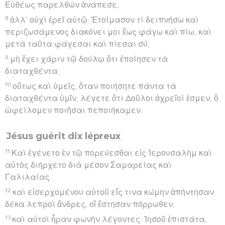
Εὐθέως παρελθὼν ἀνάπεσε,
8
ἀλλ’ οὐχὶ ἐρεῖ αὐτῷ· Ἑτοίμασον τί δειπνήσω καὶ
περιζωσάμενος διακόνει μοι ἕως φάγω καὶ πίω, καὶ
μετὰ ταῦτα φάγεσαι καὶ πίεσαι σύ;
9
μὴ ἔχει χάριν τῷ δούλῳ ὅτι ἐποίησεν τὰ
διαταχθέντα;
10
οὕτως καὶ ὑμεῖς, ὅταν ποιήσητε πάντα τὰ
διαταχθέντα ὑμῖν, λέγετε ὅτι Δοῦλοι ἀχρεῖοί ἐσμεν, ὃ
ὠφείλομεν ποιῆσαι πεποιήκαμεν.
Jésus guérit dix lépreux
11
Καὶ ἐγένετο ἐν τῷ πορεύεσθαι εἰς Ἰερουσαλὴμ καὶ
αὐτὸς διήρχετο διὰ μέσον Σαμαρείας καὶ
Γαλιλαίας.
12
καὶ εἰσερχομένου αὐτοῦ εἴς τινα κώμην ἀπήντησαν
δέκα λεπροὶ ἄνδρες, οἳ ἔστησαν πόρρωθεν,
13
καὶ αὐτοὶ ἦραν φωνὴν λέγοντες· Ἰησοῦ ἐπιστάτα,