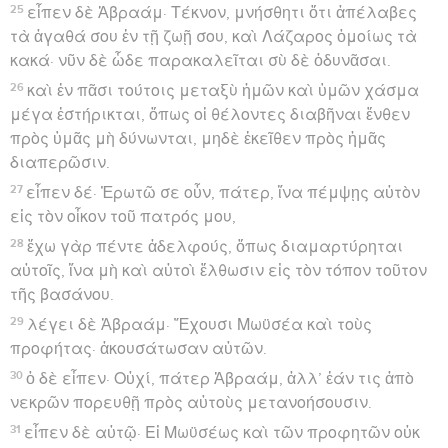
25
εἶπεν δὲ Ἀβραάμ· Τέκνον, μνήσθητι ὅτι ἀπέλαβες
τὰ ἀγαθά σου ἐν τῇ ζωῇ σου, καὶ Λάζαρος ὁμοίως τὰ
κακά· νῦν δὲ ὧδε παρακαλεῖται σὺ δὲ ὀδυνᾶσαι.
26
καὶ ἐν πᾶσι τούτοις μεταξὺ ἡμῶν καὶ ὑμῶν χάσμα
μέγα ἐστήρικται, ὅπως οἱ θέλοντες διαβῆναι ἔνθεν
πρὸς ὑμᾶς μὴ δύνωνται, μηδὲ ἐκεῖθεν πρὸς ἡμᾶς
διαπερῶσιν.
27
εἶπεν δέ· Ἐρωτῶ σε οὖν, πάτερ, ἵνα πέμψῃς αὐτὸν
εἰς τὸν οἶκον τοῦ πατρός μου,
28
ἔχω γὰρ πέντε ἀδελφούς, ὅπως διαμαρτύρηται
αὐτοῖς, ἵνα μὴ καὶ αὐτοὶ ἔλθωσιν εἰς τὸν τόπον τοῦτον
τῆς βασάνου.
29
λέγει δὲ Ἀβραάμ· Ἔχουσι Μωϋσέα καὶ τοὺς
προφήτας· ἀκουσάτωσαν αὐτῶν.
30
ὁ δὲ εἶπεν· Οὐχί, πάτερ Ἀβραάμ, ἀλλ’ ἐάν τις ἀπὸ
νεκρῶν πορευθῇ πρὸς αὐτοὺς μετανοήσουσιν.
31
εἶπεν δὲ αὐτῷ· Εἰ Μωϋσέως καὶ τῶν προφητῶν οὐκ