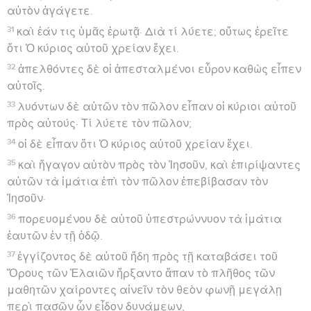
αὐτὸν ἀγάγετε.
31
καὶ ἐάν τις ὑμᾶς ἐρωτᾷ· Διὰ τί λύετε; οὕτως ἐρεῖτε
ὅτι Ὁ κύριος αὐτοῦ χρείαν ἔχει.
32
ἀπελθόντες δὲ οἱ ἀπεσταλμένοι εὗρον καθὼς εἶπεν
αὐτοῖς.
33
λυόντων δὲ αὐτῶν τὸν πῶλον εἶπαν οἱ κύριοι αὐτοῦ
πρὸς αὐτούς· Τί λύετε τὸν πῶλον;
34
οἱ δὲ εἶπαν ὅτι Ὁ κύριος αὐτοῦ χρείαν ἔχει.
35
καὶ ἤγαγον αὐτὸν πρὸς τὸν Ἰησοῦν, καὶ ἐπιρίψαντες
αὐτῶν τὰ ἱμάτια ἐπὶ τὸν πῶλον ἐπεβίβασαν τὸν
Ἰησοῦν·
36
πορευομένου δὲ αὐτοῦ ὑπεστρώννυον τὰ ἱμάτια
ἑαυτῶν ἐν τῇ ὁδῷ.
37
ἐγγίζοντος δὲ αὐτοῦ ἤδη πρὸς τῇ καταβάσει τοῦ
Ὄρους τῶν Ἐλαιῶν ἤρξαντο ἅπαν τὸ πλῆθος τῶν
μαθητῶν χαίροντες αἰνεῖν τὸν θεὸν φωνῇ μεγάλῃ
περὶ πασῶν ὧν εἶδον δυνάμεων,