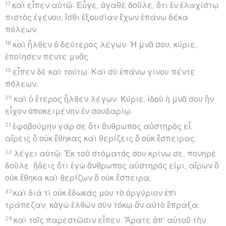
17
καὶ εἶπεν αὐτῷ· Εὖγε, ἀγαθὲ δοῦλε, ὅτι ἐν ἐλαχίστῳ
πιστὸς ἐγένου, ἴσθι ἐξουσίαν ἔχων ἐπάνω δέκα
πόλεων.
18
καὶ ἦλθεν ὁ δεύτερος λέγων· Ἡ μνᾶ σου, κύριε,
ἐποίησεν πέντε μνᾶς.
19
εἶπεν δὲ καὶ τούτῳ· Καὶ σὺ ἐπάνω γίνου πέντε
πόλεων.
20
καὶ ὁ ἕτερος ἦλθεν λέγων· Κύριε, ἰδοὺ ἡ μνᾶ σου ἣν
εἶχον ἀποκειμένην ἐν σουδαρίῳ·
21
ἐφοβούμην γάρ σε ὅτι ἄνθρωπος αὐστηρὸς εἶ,
αἴρεις ὃ οὐκ ἔθηκας καὶ θερίζεις ὃ οὐκ ἔσπειρας.
22
λέγει αὐτῷ· Ἐκ τοῦ στόματός σου κρίνω σε, πονηρὲ
δοῦλε· ᾔδεις ὅτι ἐγὼ ἄνθρωπος αὐστηρός εἰμι, αἴρων ὃ
οὐκ ἔθηκα καὶ θερίζων ὃ οὐκ ἔσπειρα;
23
καὶ διὰ τί οὐκ ἔδωκάς μου τὸ ἀργύριον ἐπὶ
τράπεζαν; κἀγὼ ἐλθὼν σὺν τόκῳ ἂν αὐτὸ ἔπραξα.
24
καὶ τοῖς παρεστῶσιν εἶπεν· Ἄρατε ἀπ’ αὐτοῦ τὴν