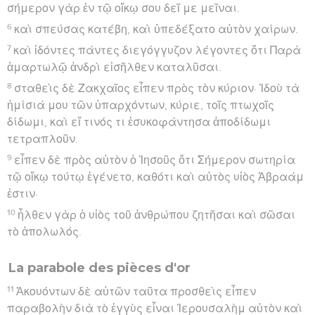
σήμερον γὰρ ἐν τῷ οἴκῳ σου δεῖ με μεῖναι.
6
καὶ σπεύσας κατέβη, καὶ ὑπεδέξατο αὐτὸν χαίρων.
7
καὶ ἰδόντες πάντες διεγόγγυζον λέγοντες ὅτι Παρὰ
ἁμαρτωλῷ ἀνδρὶ εἰσῆλθεν καταλῦσαι.
8
σταθεὶς δὲ Ζακχαῖος εἶπεν πρὸς τὸν κύριον· Ἰδοὺ τὰ
ἡμίσιά μου τῶν ὑπαρχόντων, κύριε, τοῖς πτωχοῖς
δίδωμι, καὶ εἴ τινός τι ἐσυκοφάντησα ἀποδίδωμι
τετραπλοῦν.
9
εἶπεν δὲ πρὸς αὐτὸν ὁ Ἰησοῦς ὅτι Σήμερον σωτηρία
τῷ οἴκῳ τούτῳ ἐγένετο, καθότι καὶ αὐτὸς υἱὸς Ἀβραάμ
ἐστιν·
10
ἦλθεν γὰρ ὁ υἱὸς τοῦ ἀνθρώπου ζητῆσαι καὶ σῶσαι
τὸ ἀπολωλός.
La parabole des pièces d'or
11
Ἀκουόντων δὲ αὐτῶν ταῦτα προσθεὶς εἶπεν
παραβολὴν διὰ τὸ ἐγγὺς εἶναι Ἰερουσαλὴμ αὐτὸν καὶ