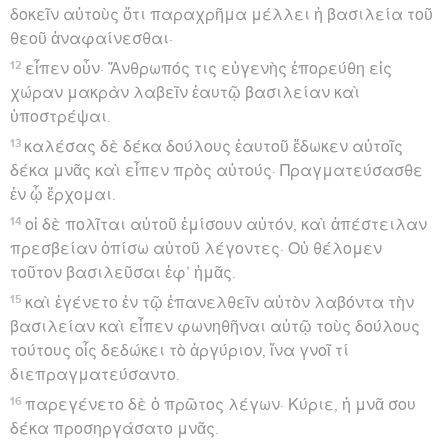
δοκεῖν αὐτοὺς ὅτι παραχρῆμα μέλλει ἡ βασιλεία τοῦ
θεοῦ ἀναφαίνεσθαι·
12
εἶπεν οὖν· Ἄνθρωπός τις εὐγενὴς ἐπορεύθη εἰς
χώραν μακρὰν λαβεῖν ἑαυτῷ βασιλείαν καὶ
ὑποστρέψαι.
13
καλέσας δὲ δέκα δούλους ἑαυτοῦ ἔδωκεν αὐτοῖς
δέκα μνᾶς καὶ εἶπεν πρὸς αὐτούς· Πραγματεύσασθε
ἐν ᾧ ἔρχομαι.
14
οἱ δὲ πολῖται αὐτοῦ ἐμίσουν αὐτόν, καὶ ἀπέστειλαν
πρεσβείαν ὀπίσω αὐτοῦ λέγοντες· Οὐ θέλομεν
τοῦτον βασιλεῦσαι ἐφ’ ἡμᾶς.
15
καὶ ἐγένετο ἐν τῷ ἐπανελθεῖν αὐτὸν λαβόντα τὴν
βασιλείαν καὶ εἶπεν φωνηθῆναι αὐτῷ τοὺς δούλους
τούτους οἷς δεδώκει τὸ ἀργύριον, ἵνα γνοῖ τί
διεπραγματεύσαντο.
16
παρεγένετο δὲ ὁ πρῶτος λέγων· Κύριε, ἡ μνᾶ σου
δέκα προσηργάσατο μνᾶς.