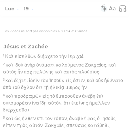
Luc
19
Les vidéos ne sont pas disponibles aux USA et C anada.
Jésus et Zachée
1
Καὶ εἰσελθὼν διήρχετο τὴν Ἰεριχώ.
2
καὶ ἰδοὺ ἀνὴρ ὀνόματι καλούμενος Ζακχαῖος, καὶ
αὐτὸς ἦν ἀρχιτελώνης καὶ αὐτὸς πλούσιος·
3
καὶ ἐζήτει ἰδεῖν τὸν Ἰησοῦν τίς ἐστιν, καὶ οὐκ ἠδύνατο
ἀπὸ τοῦ ὄχλου ὅτι τῇ ἡλικίᾳ μικρὸς ἦν.
4
καὶ προδραμὼν εἰς τὸ ἔμπροσθεν ἀνέβη ἐπὶ
συκομορέαν ἵνα ἴδῃ αὐτόν, ὅτι ἐκείνης ἤμελλεν
διέρχεσθαι.
5
καὶ ὡς ἦλθεν ἐπὶ τὸν τόπον, ἀναβλέψας ὁ Ἰησοῦς
εἶπεν πρὸς αὐτόν· Ζακχαῖε, σπεύσας κατάβηθι,