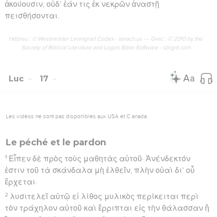
ἀκούουσιν, οὐδ’ ἐάν τις ἐκ νεκρῶν ἀναστῇ
πεισθήσονται.
Hébreu : © Westminster Leningrad Codex - tanach.us --- Grec : © 2010 by the
Society of Biblical Literature and Logos Bible Software - sblgnt.com
Luc
17
Les vidéos ne sont pas disponibles aux USA et C anada.
Le péché et le pardon
1
Εἶπεν δὲ πρὸς τοὺς μαθητὰς αὐτοῦ· Ἀνένδεκτόν
ἐστιν τοῦ τὰ σκάνδαλα μὴ ἐλθεῖν, πλὴν οὐαὶ δι’ οὗ
ἔρχεται·
2
λυσιτελεῖ αὐτῷ εἰ λίθος μυλικὸς περίκειται περὶ
τὸν τράχηλον αὐτοῦ καὶ ἔρριπται εἰς τὴν θάλασσαν ἢ