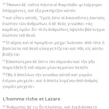
14
Ἤκουον δὲ ταῦτα πάντα οἱ Φαρισαῖοι φιλάργυροι
ὑπάρχοντες, καὶ ἐξεμυκτήριζον αὐτόν.
15
καὶ εἶπεν αὐτοῖς· Ὑμεῖς ἐστε οἱ δικαιοῦντες ἑαυτοὺς
ἐνώπιον τῶν ἀνθρώπων, ὁ δὲ θεὸς γινώσκει τὰς
καρδίας ὑμῶν· ὅτι τὸ ἐν ἀνθρώποις ὑψηλὸν βδέλυγμα
ἐνώπιον τοῦ θεοῦ.
16
Ὁ νόμος καὶ οἱ προφῆται μέχρι Ἰωάννου· ἀπὸ τότε ἡ
βασιλεία τοῦ θεοῦ εὐαγγελίζεται καὶ πᾶς εἰς αὐτὴν
βιάζεται.
17
Εὐκοπώτερον δέ ἐστιν τὸν οὐρανὸν καὶ τὴν γῆν
παρελθεῖν ἢ τοῦ νόμου μίαν κεραίαν πεσεῖν.
18
Πᾶς ὁ ἀπολύων τὴν γυναῖκα αὐτοῦ καὶ γαμῶν
ἑτέραν μοιχεύει, καὶ ὁ ἀπολελυμένην ἀπὸ ἀνδρὸς
γαμῶν μοιχεύει.
L'homme riche et Lazare
19
Ἄνθρωπος δέ τις ἦν πλούσιος, καὶ ἐνεδιδύσκετο