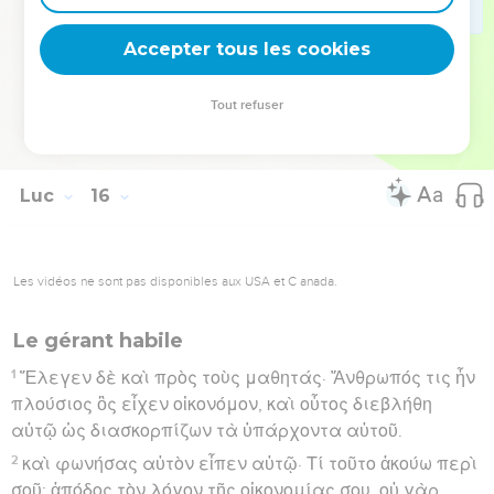
σου οὗτος νεκρὸς ἦν καὶ ἔζησεν, καὶ ἀπολωλὼς καὶ
Accepter tous les cookies
εὑρέθη.
Hébreu : © Westminster Leningrad Codex - tanach.us --- Grec : © 2010 by the
Tout refuser
Society of Biblical Literature and Logos Bible Software - sblgnt.com
Luc
16
Les vidéos ne sont pas disponibles aux USA et C anada.
Le gérant habile
1
Ἔλεγεν δὲ καὶ πρὸς τοὺς μαθητάς· Ἄνθρωπός τις ἦν
πλούσιος ὃς εἶχεν οἰκονόμον, καὶ οὗτος διεβλήθη
αὐτῷ ὡς διασκορπίζων τὰ ὑπάρχοντα αὐτοῦ.
2
καὶ φωνήσας αὐτὸν εἶπεν αὐτῷ· Τί τοῦτο ἀκούω περὶ
σοῦ; ἀπόδος τὸν λόγον τῆς οἰκονομίας σου, οὐ γὰρ