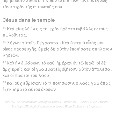
ἀφήσουσιν λίθον ἐπὶ λίθον ἐν σοί, ἀνθ’ ὧν οὐκ ἔγνως
τὸν καιρὸν τῆς ἐπισκοπῆς σου.
Jésus dans le temple
45
Καὶ εἰσελθὼν εἰς τὸ ἱερὸν ἤρξατο ἐκβάλλειν τοὺς
πωλοῦντας,
46
λέγων αὐτοῖς· Γέγραπται· Καὶ ἔσται ὁ οἶκός μου
οἶκος προσευχῆς, ὑμεῖς δὲ αὐτὸν ἐποιήσατε σπήλαιον
λῃστῶν.
47
Καὶ ἦν διδάσκων τὸ καθ’ ἡμέραν ἐν τῷ ἱερῷ· οἱ δὲ
ἀρχιερεῖς καὶ οἱ γραμματεῖς ἐζήτουν αὐτὸν ἀπολέσαι
καὶ οἱ πρῶτοι τοῦ λαοῦ,
48
καὶ οὐχ εὕρισκον τὸ τί ποιήσωσιν, ὁ λαὸς γὰρ ἅπας
ἐξεκρέματο αὐτοῦ ἀκούων.
Hébreu : © Westminster Leningrad Codex - tanach.us --- Grec : © 2010 by the
Society of Biblical Literature and Logos Bible Software - sblgnt.com