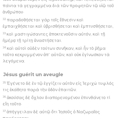
πάντα τὰ γεγραμμένα διὰ τῶν προφητῶν τῷ υἱῷ τοῦ
ἀνθρώπου·
32
παραδοθήσεται γὰρ τοῖς ἔθνεσιν καὶ
ἐμπαιχθήσεται καὶ ὑβρισθήσεται καὶ ἐμπτυσθήσεται,
33
καὶ μαστιγώσαντες ἀποκτενοῦσιν αὐτόν, καὶ τῇ
ἡμέρᾳ τῇ τρίτῃ ἀναστήσεται.
34
καὶ αὐτοὶ οὐδὲν τούτων συνῆκαν, καὶ ἦν τὸ ῥῆμα
τοῦτο κεκρυμμένον ἀπ’ αὐτῶν, καὶ οὐκ ἐγίνωσκον τὰ
λεγόμενα.
Jésus guérit un aveugle
35
Ἐγένετο δὲ ἐν τῷ ἐγγίζειν αὐτὸν εἰς Ἰεριχὼ τυφλός
τις ἐκάθητο παρὰ τὴν ὁδὸν ἐπαιτῶν.
36
ἀκούσας δὲ ὄχλου διαπορευομένου ἐπυνθάνετο τί
εἴη τοῦτο·
37
ἀπήγγειλαν δὲ αὐτῷ ὅτι Ἰησοῦς ὁ Ναζωραῖος