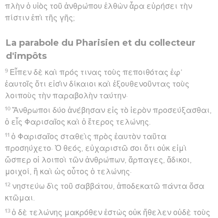
πλὴν ὁ υἱὸς τοῦ ἀνθρώπου ἐλθὼν ἆρα εὑρήσει τὴν
πίστιν ἐπὶ τῆς γῆς;
La parabole du Pharisien et du collecteur
d'impôts
9
Εἶπεν δὲ καὶ πρός τινας τοὺς πεποιθότας ἐφ’
ἑαυτοῖς ὅτι εἰσὶν δίκαιοι καὶ ἐξουθενοῦντας τοὺς
λοιποὺς τὴν παραβολὴν ταύτην·
10
Ἄνθρωποι δύο ἀνέβησαν εἰς τὸ ἱερὸν προσεύξασθαι,
ὁ εἷς Φαρισαῖος καὶ ὁ ἕτερος τελώνης.
11
ὁ Φαρισαῖος σταθεὶς πρὸς ἑαυτὸν ταῦτα
προσηύχετο· Ὁ θεός, εὐχαριστῶ σοι ὅτι οὐκ εἰμὶ
ὥσπερ οἱ λοιποὶ τῶν ἀνθρώπων, ἅρπαγες, ἄδικοι,
μοιχοί, ἢ καὶ ὡς οὗτος ὁ τελώνης·
12
νηστεύω δὶς τοῦ σαββάτου, ἀποδεκατῶ πάντα ὅσα
κτῶμαι.
13
ὁ δὲ τελώνης μακρόθεν ἑστὼς οὐκ ἤθελεν οὐδὲ τοὺς