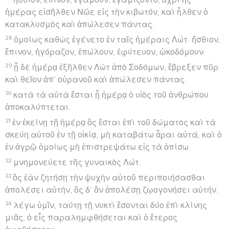
ἡμέρας εἰσῆλθεν Νῶε εἰς τὴν κιβωτόν, καὶ ἦλθεν ὁ
κατακλυσμὸς καὶ ἀπώλεσεν πάντας.
28
ὁμοίως καθὼς ἐγένετο ἐν ταῖς ἡμέραις Λώτ· ἤσθιον,
ἔπινον, ἠγόραζον, ἐπώλουν, ἐφύτευον, ᾠκοδόμουν·
29
ᾗ δὲ ἡμέρᾳ ἐξῆλθεν Λὼτ ἀπὸ Σοδόμων, ἔβρεξεν πῦρ
καὶ θεῖον ἀπ’ οὐρανοῦ καὶ ἀπώλεσεν πάντας.
30
κατὰ τὰ αὐτὰ ἔσται ᾗ ἡμέρᾳ ὁ υἱὸς τοῦ ἀνθρώπου
ἀποκαλύπτεται.
31
ἐν ἐκείνῃ τῇ ἡμέρᾳ ὃς ἔσται ἐπὶ τοῦ δώματος καὶ τὰ
σκεύη αὐτοῦ ἐν τῇ οἰκίᾳ, μὴ καταβάτω ἆραι αὐτά, καὶ ὁ
ἐν ἀγρῷ ὁμοίως μὴ ἐπιστρεψάτω εἰς τὰ ὀπίσω.
32
μνημονεύετε τῆς γυναικὸς Λώτ.
33
ὃς ἐὰν ζητήσῃ τὴν ψυχὴν αὐτοῦ περιποιήσασθαι
ἀπολέσει αὐτήν, ὃς δ’ ἂν ἀπολέσῃ ζῳογονήσει αὐτήν.
34
λέγω ὑμῖν, ταύτῃ τῇ νυκτὶ ἔσονται δύο ἐπὶ κλίνης
μιᾶς, ὁ εἷς παραλημφθήσεται καὶ ὁ ἕτερος