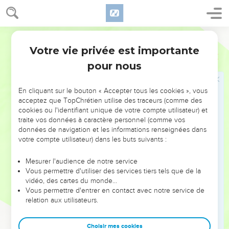
26
καὶ προσκαλεσάμενος ἕνα τῶν παίδων ἐπυνθάνετο
τί ἂν εἴη ταῦτα·
Hébreu / Grec - Texte original
27
ὁ δὲ εἶπεν αὐτῷ ὅτι Ὁ ἀδελφός σου ἥκει, καὶ ἔθυσεν
Votre vie privée est importante
Luc
15
ὁ πατήρ σου τὸν μόσχον τὸν σιτευτόν, ὅτι ὑγιαίνοντα
pour nous
αὐτὸν ἀπέλαβεν.
28
ὠργίσθη δὲ καὶ οὐκ ἤθελεν εἰσελθεῖν. ὁ δὲ πατὴρ
En cliquant sur le bouton « Accepter tous les cookies », vous
αὐτοῦ ἐξελθὼν παρεκάλει αὐτόν.
acceptez que TopChrétien utilise des traceurs (comme des
29
ὁ δὲ ἀποκριθεὶς εἶπεν τῷ πατρὶ αὐτοῦ· Ἰδοὺ
cookies ou l'identifiant unique de votre compte utilisateur) et
traite vos données à caractère personnel (comme vos
τοσαῦτα ἔτη δουλεύω σοι καὶ οὐδέποτε ἐντολήν σου
données de navigation et les informations renseignées dans
παρῆλθον, καὶ ἐμοὶ οὐδέποτε ἔδωκας ἔριφον ἵνα μετὰ
votre compte utilisateur) dans les buts suivants :
τῶν φίλων μου εὐφρανθῶ·
30
ὅτε δὲ ὁ υἱός σου οὗτος ὁ καταφαγών σου τὸν βίον
Mesurer l'audience de notre service
Vous permettre d'utiliser des services tiers tels que de la
μετὰ πορνῶν ἦλθεν, ἔθυσας αὐτῷ τὸν σιτευτὸν
vidéo, des cartes du monde…
μόσχον.
Vous permettre d'entrer en contact avec notre service de
31
relation aux utilisateurs.
ὁ δὲ εἶπεν αὐτῷ· Τέκνον, σὺ πάντοτε μετ’ ἐμοῦ εἶ,
καὶ πάντα τὰ ἐμὰ σά ἐστιν·
Choisir mes cookies
32
εὐφρανθῆναι δὲ καὶ χαρῆναι ἔδει, ὅτι ὁ ἀδελφός