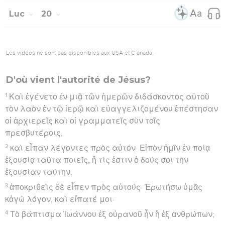
Luc
20
Les vidéos ne sont pas disponibles aux USA et C anada.
D'où vient l'autorité de Jésus?
1
Καὶ ἐγένετο ἐν μιᾷ τῶν ἡμερῶν διδάσκοντος αὐτοῦ
τὸν λαὸν ἐν τῷ ἱερῷ καὶ εὐαγγελιζομένου ἐπέστησαν
οἱ ἀρχιερεῖς καὶ οἱ γραμματεῖς σὺν τοῖς
πρεσβυτέροις,
2
καὶ εἶπαν λέγοντες πρὸς αὐτόν· Εἰπὸν ἡμῖν ἐν ποίᾳ
ἐξουσίᾳ ταῦτα ποιεῖς, ἢ τίς ἐστιν ὁ δούς σοι τὴν
ἐξουσίαν ταύτην;
3
ἀποκριθεὶς δὲ εἶπεν πρὸς αὐτούς· Ἐρωτήσω ὑμᾶς
κἀγὼ λόγον, καὶ εἴπατέ μοι·
4
Τὸ βάπτισμα Ἰωάννου ἐξ οὐρανοῦ ἦν ἢ ἐξ ἀνθρώπων;