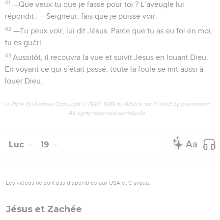
41
—Que veux-tu que je fasse pour toi ? L’aveugle lui
répondit : —Seigneur, fais que je puisse voir.
42
—Tu peux voir, lui dit Jésus. Parce que tu as eu foi en moi,
tu es guéri.
43
Aussitôt, il recouvra la vue et suivit Jésus en louant Dieu.
En voyant ce qui s’était passé, toute la foule se mit aussi à
louer Dieu.
La Bible Du Semeur Copyright © 1992, 1999 by Biblica, Inc.® Used by permission.
All rights reserved worldwide.
Luc
19
Les vidéos ne sont pas disponibles aux USA et C anada.
Jésus et Zachée