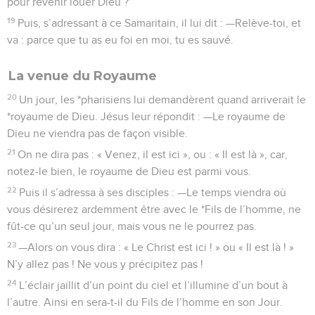
pour revenir louer Dieu ?
19
Puis, s’adressant à ce Samaritain, il lui dit : —Relève-toi, et
va : parce que tu as eu foi en moi, tu es sauvé.
La venue du Royaume
20
Un jour, les *pharisiens lui demandèrent quand arriverait le
*royaume de Dieu. Jésus leur répondit : —Le royaume de
Dieu ne viendra pas de façon visible.
21
On ne dira pas : « Venez, il est ici », ou : « Il est là », car,
notez-le bien, le royaume de Dieu est parmi vous.
22
Puis il s’adressa à ses disciples : —Le temps viendra où
vous désirerez ardemment être avec le *Fils de l’homme, ne
fût-ce qu’un seul jour, mais vous ne le pourrez pas.
23
—Alors on vous dira : « Le Christ est ici ! » ou « Il est là ! »
N’y allez pas ! Ne vous y précipitez pas !
24
L’éclair jaillit d’un point du ciel et l’illumine d’un bout à
l’autre. Ainsi en sera-t-il du Fils de l’homme en son Jour.