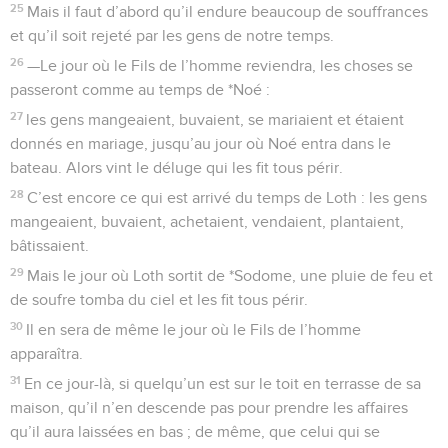
25
Mais il faut d’abord qu’il endure beaucoup de souffrances
et qu’il soit rejeté par les gens de notre temps.
26
—Le jour où le Fils de l’homme reviendra, les choses se
passeront comme au temps de *Noé :
27
les gens mangeaient, buvaient, se mariaient et étaient
donnés en mariage, jusqu’au jour où Noé entra dans le
bateau. Alors vint le déluge qui les fit tous périr.
28
C’est encore ce qui est arrivé du temps de Loth : les gens
mangeaient, buvaient, achetaient, vendaient, plantaient,
bâtissaient.
29
Mais le jour où Loth sortit de *Sodome, une pluie de feu et
de soufre tomba du ciel et les fit tous périr.
30
Il en sera de même le jour où le Fils de l’homme
apparaîtra.
31
En ce jour-là, si quelqu’un est sur le toit en terrasse de sa
maison, qu’il n’en descende pas pour prendre les affaires
qu’il aura laissées en bas ; de même, que celui qui se