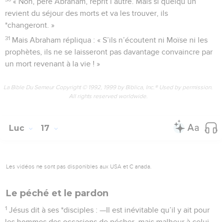
« Non, père Abraham, reprit l’autre. Mais si quelqu’un
revient du séjour des morts et va les trouver, ils
*changeront. »
31
Mais Abraham répliqua : « S’ils n’écoutent ni Moïse ni les
prophètes, ils ne se laisseront pas davantage convaincre par
un mort revenant à la vie ! »
La Bible Du Semeur Copyright © 1992, 1999 by Biblica, Inc.® Used by permission.
All rights reserved worldwide.
Luc
17
Les vidéos ne sont pas disponibles aux USA et C anada.
Le péché et le pardon
1
Jésus dit à ses *disciples : —Il est inévitable qu’il y ait pour
les hommes des occasions de pécher, mais malheur à celui