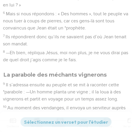
en lui ? »
6
Mais si nous répondons : « Des hommes », tout le peuple va
nous tuer à coups de pierres, car ces gens-là sont tous
convaincus que Jean était un *prophète.
7
Ils répondirent donc qu’ils ne savaient pas d’où Jean tenait
son mandat.
8
—Eh bien, répliqua Jésus, moi non plus, je ne vous dirai pas
de quel droit j’agis comme je le fais.
La parabole des méchants vignerons
9
Il s’adressa ensuite au peuple et se mit à raconter cette
*parabole : —Un homme planta une vigne ; il la loua à des
vignerons et partit en voyage pour un temps assez long.
10
Au moment des vendanges, il envoya un serviteur auprès
des vignerons afin qu’ils lui remettent une partie du produit
de la vigne, mais les vignerons le rouèrent de coups et le
Contenus
Versions
Commentaires
Strong
Dictionnaire
renvoyèrent les mains vides.