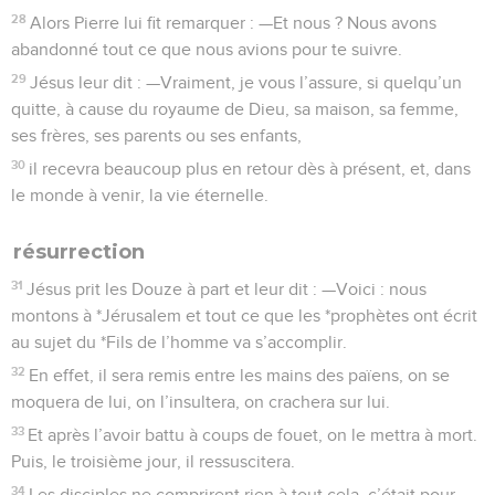
28
Alors Pierre lui fit remarquer : —Et nous ? Nous avons
abandonné tout ce que nous avions pour te suivre.
29
Jésus leur dit : —Vraiment, je vous l’assure, si quelqu’un
quitte, à cause du royaume de Dieu, sa maison, sa femme,
ses frères, ses parents ou ses enfants,
30
il recevra beaucoup plus en retour dès à présent, et, dans
le monde à venir, la vie éternelle.
résurrection
31
Jésus prit les Douze à part et leur dit : —Voici : nous
montons à *Jérusalem et tout ce que les *prophètes ont écrit
au sujet du *Fils de l’homme va s’accomplir.
32
En effet, il sera remis entre les mains des païens, on se
moquera de lui, on l’insultera, on crachera sur lui.
33
Et après l’avoir battu à coups de fouet, on le mettra à mort.
Puis, le troisième jour, il ressuscitera.
34
Les disciples ne comprirent rien à tout cela, c’était pour