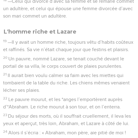
—Celui qui divorce d’avec sa femme et se remarie commet
un adultère, et celui qui épouse une femme divorcée d’avec
son mari commet un adultère.
L'homme riche et Lazare
19
—Il y avait un homme riche, toujours vêtu d’habits coûteux
et raffinés. Sa vie n’était chaque jour que festins et plaisirs.
20
Un pauvre, nommé Lazare, se tenait couché devant le
portail de sa villa, le corps couvert de plaies purulentes.
21
Il aurait bien voulu calmer sa faim avec les miettes qui
tombaient de la table du riche. Les chiens mêmes venaient
lécher ses plaies.
22
Le pauvre mourut, et les *anges l’emportèrent auprès
d’*Abraham. Le riche mourut à son tour, et on l’enterra.
23
Du séjour des morts, où il souffrait cruellement, il leva les
yeux et aperçut, très loin, Abraham, et Lazare à côté de lui.
24
Alors il s’écria : « Abraham, mon père, aie pitié de moi !