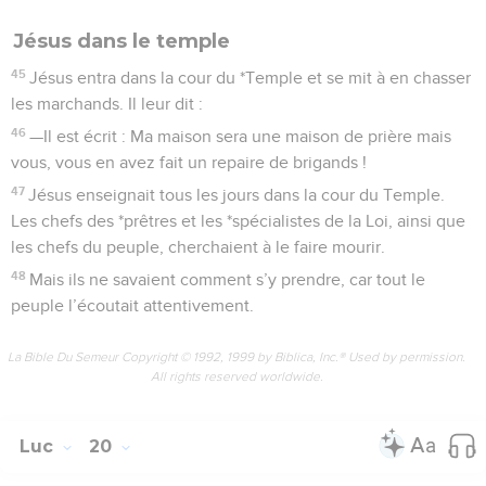
Jésus dans le temple
45
Jésus entra dans la cour du *Temple et se mit à en chasser
les marchands. Il leur dit :
46
—Il est écrit : Ma maison sera une maison de prière mais
vous, vous en avez fait un repaire de brigands !
47
Jésus enseignait tous les jours dans la cour du Temple.
Les chefs des *prêtres et les *spécialistes de la Loi, ainsi que
les chefs du peuple, cherchaient à le faire mourir.
48
Mais ils ne savaient comment s’y prendre, car tout le
peuple l’écoutait attentivement.
La Bible Du Semeur Copyright © 1992, 1999 by Biblica, Inc.® Used by permission.
All rights reserved worldwide.
Luc
20