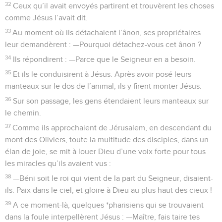
32
Ceux qu’il avait envoyés partirent et trouvèrent les choses
comme Jésus l’avait dit.
33
Au moment où ils détachaient l’ânon, ses propriétaires
leur demandèrent : —Pourquoi détachez-vous cet ânon ?
34
Ils répondirent : —Parce que le Seigneur en a besoin.
35
Et ils le conduisirent à Jésus. Après avoir posé leurs
manteaux sur le dos de l’animal, ils y firent monter Jésus.
36
Sur son passage, les gens étendaient leurs manteaux sur
le chemin.
37
Comme ils approchaient de Jérusalem, en descendant du
mont des Oliviers, toute la multitude des disciples, dans un
élan de joie, se mit à louer Dieu d’une voix forte pour tous
les miracles qu’ils avaient vus :
38
—Béni soit le roi qui vient de la part du Seigneur, disaient-
ils. Paix dans le ciel, et gloire à Dieu au plus haut des cieux !
39
A ce moment-là, quelques *pharisiens qui se trouvaient
dans la foule interpellèrent Jésus : —Maître, fais taire tes