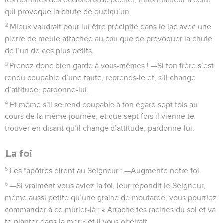
qui provoque la chute de quelqu’un.
2
Mieux vaudrait pour lui être précipité dans le lac avec une
pierre de meule attachée au cou que de provoquer la chute
de l’un de ces plus petits.
3
Prenez donc bien garde à vous-mêmes ! —Si ton frère s’est
rendu coupable d’une faute, reprends-le et, s’il change
d’attitude, pardonne-lui.
4
Et même s’il se rend coupable à ton égard sept fois au
cours de la même journée, et que sept fois il vienne te
trouver en disant qu’il change d’attitude, pardonne-lui.
La foi
5
Les *apôtres dirent au Seigneur : —Augmente notre foi.
6
—Si vraiment vous aviez la foi, leur répondit le Seigneur,
même aussi petite qu’une graine de moutarde, vous pourriez
commander à ce mûrier-là : « Arrache tes racines du sol et va
te planter dans la mer » et il vous obéirait.