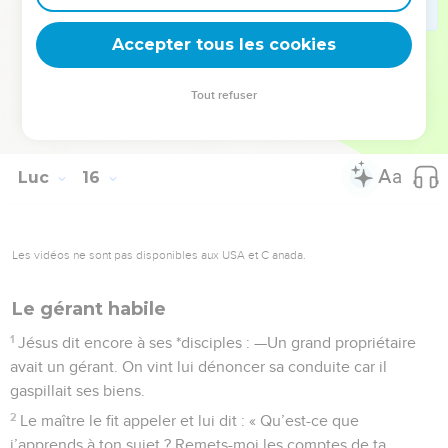
ton frère que voici était mort et qu’il est revenu à la vie,
Accepter tous les cookies
puisqu’il était perdu et voici qu’il est retrouvé. »
La Bible Du Semeur Copyright © 1992, 1999 by Biblica, Inc.® Used by permission.
Tout refuser
All rights reserved worldwide.
Luc
16
Les vidéos ne sont pas disponibles aux USA et C anada.
Le gérant habile
1
Jésus dit encore à ses *disciples : —Un grand propriétaire
avait un gérant. On vint lui dénoncer sa conduite car il
gaspillait ses biens.
2
Le maître le fit appeler et lui dit : « Qu’est-ce que
j’apprends à ton sujet ? Remets-moi les comptes de ta