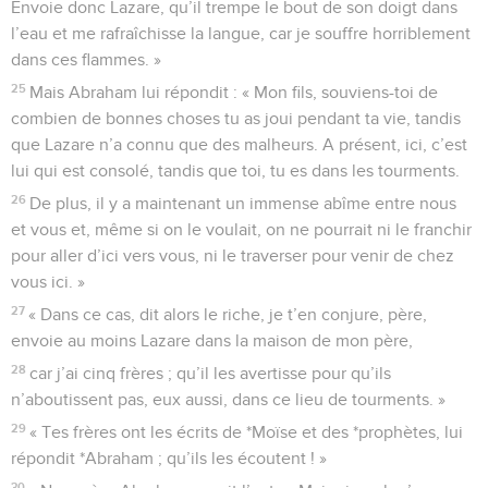
Envoie donc Lazare, qu’il trempe le bout de son doigt dans
l’eau et me rafraîchisse la langue, car je souffre horriblement
dans ces flammes. »
25
Mais Abraham lui répondit : « Mon fils, souviens-toi de
combien de bonnes choses tu as joui pendant ta vie, tandis
que Lazare n’a connu que des malheurs. A présent, ici, c’est
lui qui est consolé, tandis que toi, tu es dans les tourments.
26
De plus, il y a maintenant un immense abîme entre nous
et vous et, même si on le voulait, on ne pourrait ni le franchir
pour aller d’ici vers vous, ni le traverser pour venir de chez
vous ici. »
27
« Dans ce cas, dit alors le riche, je t’en conjure, père,
envoie au moins Lazare dans la maison de mon père,
28
car j’ai cinq frères ; qu’il les avertisse pour qu’ils
n’aboutissent pas, eux aussi, dans ce lieu de tourments. »
29
« Tes frères ont les écrits de *Moïse et des *prophètes, lui
répondit *Abraham ; qu’ils les écoutent ! »
30