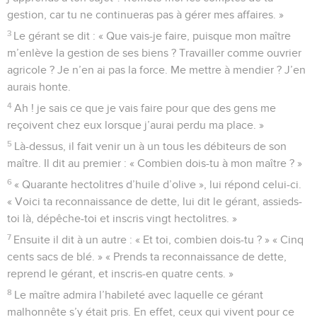
gestion, car tu ne continueras pas à gérer mes affaires. »
3
Le gérant se dit : « Que vais-je faire, puisque mon maître
m’enlève la gestion de ses biens ? Travailler comme ouvrier
agricole ? Je n’en ai pas la force. Me mettre à mendier ? J’en
aurais honte.
4
Ah ! je sais ce que je vais faire pour que des gens me
reçoivent chez eux lorsque j’aurai perdu ma place. »
5
Là-dessus, il fait venir un à un tous les débiteurs de son
maître. Il dit au premier : « Combien dois-tu à mon maître ? »
6
« Quarante hectolitres d’huile d’olive », lui répond celui-ci.
« Voici ta reconnaissance de dette, lui dit le gérant, assieds-
toi là, dépêche-toi et inscris vingt hectolitres. »
7
Ensuite il dit à un autre : « Et toi, combien dois-tu ? » « Cinq
cents sacs de blé. » « Prends ta reconnaissance de dette,
reprend le gérant, et inscris-en quatre cents. »
8
Le maître admira l’habileté avec laquelle ce gérant
malhonnête s’y était pris. En effet, ceux qui vivent pour ce