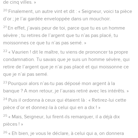
de cinq villes. »
20
Finalement, un autre vint et dit : « Seigneur, voici ta pièce
d’or ; je l’ai gardée enveloppée dans un mouchoir.
21
En effet, j’avais peur de toi, parce que tu es un homme
sévère ; tu retires de l’argent que tu n’as pas placé, tu
moissonnes ce que tu n’as pas semé. »
22
« Vaurien ! dit le maître, tu viens de prononcer ta propre
condamnation. Tu savais que je suis un homme sévère, qui
retire de l’argent que je n’ai pas placé et qui moissonne ce
que je n’ai pas semé.
23
Pourquoi alors n’as-tu pas déposé mon argent à la
banque ? A mon retour, je l’aurais retiré avec les intérêts. »
24
Puis il ordonna à ceux qui étaient là : « Retirez-lui cette
pièce d’or et donnez-la à celui qui en a dix ! »
25
« Mais, Seigneur, lui firent-ils remarquer, il a déjà dix
pièces ! »
26
« Eh bien, je vous le déclare, à celui qui a, on donnera