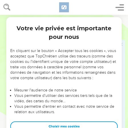
entendit de la musique et des danses.
26
Il appela un des serviteurs et lui demanda ce qui se
Semeur
passait.
Votre vie privée est importante
Luc
15
27
Le garçon lui répondit : « C’est ton frère qui est de retour.
pour nous
Ton père a tué le veau gras en son honneur parce qu’il l’a
retrouvé sain et sauf. »
En cliquant sur le bouton « Accepter tous les cookies », vous
28
Alors le fils aîné se mit en colère et refusa de franchir le
acceptez que TopChrétien utilise des traceurs (comme des
seuil de la maison. Son père sortit et l’invita à entrer.
cookies ou l'identifiant unique de votre compte utilisateur) et
traite vos données à caractère personnel (comme vos
29
Mais lui répondit : « Cela fait tant et tant d’années que je
données de navigation et les informations renseignées dans
suis à ton service ; jamais je n’ai désobéi à tes ordres. Et pas
votre compte utilisateur) dans les buts suivants :
une seule fois tu ne m’as donné un chevreau pour festoyer
avec mes amis.
Mesurer l'audience de notre service
Vous permettre d'utiliser des services tiers tels que de la
30
Mais quand celui-là revient, « ton fils » qui a mangé ta
vidéo, des cartes du monde…
fortune avec des prostituées, pour lui, tu tues le veau gras ! »
Vous permettre d'entrer en contact avec notre service de
31
relation aux utilisateurs.
« Mon enfant, lui dit le père, tu es constamment avec moi,
et tous mes biens sont à toi ;
Choisir mes cookies
32
mais il fallait bien faire une fête et nous réjouir, puisque