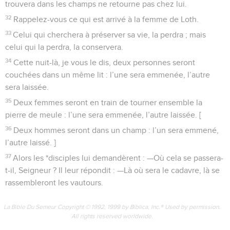
trouvera dans les champs ne retourne pas chez lui.
32
Rappelez-vous ce qui est arrivé à la femme de Loth.
33
Celui qui cherchera à préserver sa vie, la perdra ; mais
celui qui la perdra, la conservera.
34
Cette nuit-là, je vous le dis, deux personnes seront
couchées dans un même lit : l’une sera emmenée, l’autre
sera laissée.
35
Deux femmes seront en train de tourner ensemble la
pierre de meule : l’une sera emmenée, l’autre laissée. [
36
Deux hommes seront dans un champ : l’un sera emmené,
l’autre laissé. ]
37
Alors les *disciples lui demandèrent : —Où cela se passera-
t-il, Seigneur ? Il leur répondit : —Là où sera le cadavre, là se
rassembleront les vautours.
La Bible Du Semeur Copyright © 1992, 1999 by Biblica, Inc.® Used by permission.
All rights reserved worldwide.