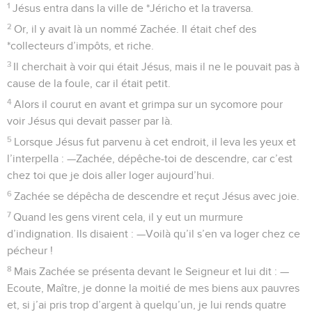
1
Jésus entra dans la ville de *Jéricho et la traversa.
2
Or, il y avait là un nommé Zachée. Il était chef des
*collecteurs d’impôts, et riche.
3
Il cherchait à voir qui était Jésus, mais il ne le pouvait pas à
cause de la foule, car il était petit.
4
Alors il courut en avant et grimpa sur un sycomore pour
voir Jésus qui devait passer par là.
5
Lorsque Jésus fut parvenu à cet endroit, il leva les yeux et
l’interpella : —Zachée, dépêche-toi de descendre, car c’est
chez toi que je dois aller loger aujourd’hui.
6
Zachée se dépêcha de descendre et reçut Jésus avec joie.
7
Quand les gens virent cela, il y eut un murmure
d’indignation. Ils disaient : —Voilà qu’il s’en va loger chez ce
pécheur !
8
Mais Zachée se présenta devant le Seigneur et lui dit : —
Ecoute, Maître, je donne la moitié de mes biens aux pauvres
et, si j’ai pris trop d’argent à quelqu’un, je lui rends quatre