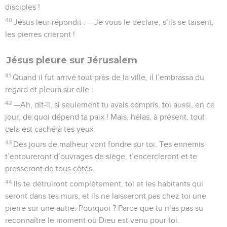
disciples !
40
Jésus leur répondit : —Je vous le déclare, s’ils se taisent,
les pierres crieront !
Jésus pleure sur Jérusalem
41
Quand il fut arrivé tout près de la ville, il l’embrassa du
regard et pleura sur elle :
42
—Ah, dit-il, si seulement tu avais compris, toi aussi, en ce
jour, de quoi dépend ta paix ! Mais, hélas, à présent, tout
cela est caché à tes yeux.
43
Des jours de malheur vont fondre sur toi. Tes ennemis
t’entoureront d’ouvrages de siège, t’encercleront et te
presseront de tous côtés.
44
Ils te détruiront complètement, toi et les habitants qui
seront dans tes murs, et ils ne laisseront pas chez toi une
pierre sur une autre. Pourquoi ? Parce que tu n’as pas su
reconnaître le moment où Dieu est venu pour toi.