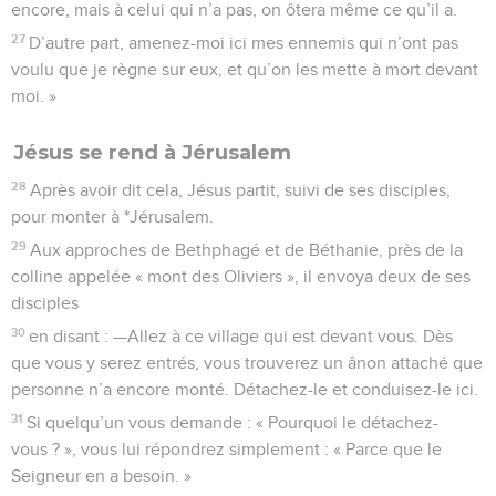
encore, mais à celui qui n’a pas, on ôtera même ce qu’il a.
27
D’autre part, amenez-moi ici mes ennemis qui n’ont pas
voulu que je règne sur eux, et qu’on les mette à mort devant
moi. »
Jésus se rend à Jérusalem
28
Après avoir dit cela, Jésus partit, suivi de ses disciples,
pour monter à *Jérusalem.
29
Aux approches de Bethphagé et de Béthanie, près de la
colline appelée « mont des Oliviers », il envoya deux de ses
disciples
30
en disant : —Allez à ce village qui est devant vous. Dès
que vous y serez entrés, vous trouverez un ânon attaché que
personne n’a encore monté. Détachez-le et conduisez-le ici.
31
Si quelqu’un vous demande : « Pourquoi le détachez-
vous ? », vous lui répondrez simplement : « Parce que le
Seigneur en a besoin. »