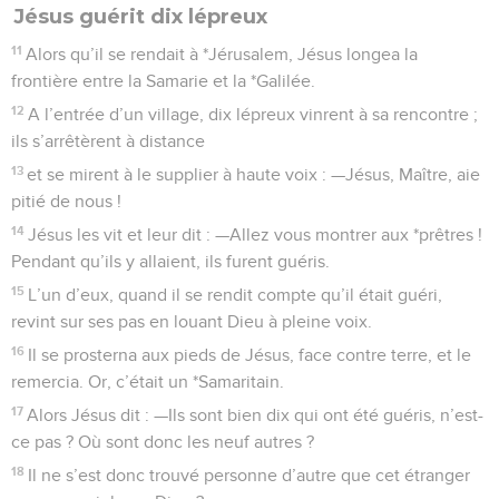
Jésus guérit dix lépreux
11
Alors qu’il se rendait à *Jérusalem, Jésus longea la
frontière entre la Samarie et la *Galilée.
12
A l’entrée d’un village, dix lépreux vinrent à sa rencontre ;
ils s’arrêtèrent à distance
13
et se mirent à le supplier à haute voix : —Jésus, Maître, aie
pitié de nous !
14
Jésus les vit et leur dit : —Allez vous montrer aux *prêtres !
Pendant qu’ils y allaient, ils furent guéris.
15
L’un d’eux, quand il se rendit compte qu’il était guéri,
revint sur ses pas en louant Dieu à pleine voix.
16
Il se prosterna aux pieds de Jésus, face contre terre, et le
remercia. Or, c’était un *Samaritain.
17
Alors Jésus dit : —Ils sont bien dix qui ont été guéris, n’est-
ce pas ? Où sont donc les neuf autres ?
18
Il ne s’est donc trouvé personne d’autre que cet étranger