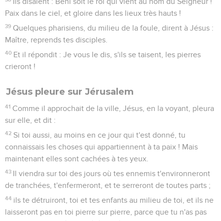
Ils disaient : Béni soit le roi qui vient au nom du Seigneur !
Paix dans le ciel, et gloire dans les lieux très hauts !
39
Quelques pharisiens, du milieu de la foule, dirent à Jésus :
Maître, reprends tes disciples.
40
Et il répondit : Je vous le dis, s'ils se taisent, les pierres
crieront !
Jésus pleure sur Jérusalem
41
Comme il approchait de la ville, Jésus, en la voyant, pleura
sur elle, et dit :
42
Si toi aussi, au moins en ce jour qui t'est donné, tu
connaissais les choses qui appartiennent à ta paix ! Mais
maintenant elles sont cachées à tes yeux.
43
Il viendra sur toi des jours où tes ennemis t'environneront
de tranchées, t'enfermeront, et te serreront de toutes parts ;
44
ils te détruiront, toi et tes enfants au milieu de toi, et ils ne
laisseront pas en toi pierre sur pierre, parce que tu n'as pas