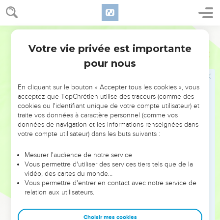
33
et, après l'avoir battu de verges, on le fera mourir ; et le
troisième jour il ressuscitera.
34
Segond 1910
Mais ils ne comprirent rien à cela ; c'était pour eux un
langage caché, des paroles dont ils ne saisissaient pas le
Votre vie privée est importante
Luc
18
sens.
pour nous
Jésus guérit un aveugle
En cliquant sur le bouton « Accepter tous les cookies », vous
acceptez que TopChrétien utilise des traceurs (comme des
35
Comme Jésus approchait de Jéricho, un aveugle était
cookies ou l'identifiant unique de votre compte utilisateur) et
assis au bord du chemin, et mendiait.
traite vos données à caractère personnel (comme vos
36
Entendant la foule passer, il demanda ce que c'était.
données de navigation et les informations renseignées dans
votre compte utilisateur) dans les buts suivants :
37
On lui dit : C'est Jésus de Nazareth qui passe.
38
Et il cria : Jésus, Fils de David, aie pitié de moi !
Mesurer l'audience de notre service
Vous permettre d'utiliser des services tiers tels que de la
39
Ceux qui marchaient devant le reprenaient, pour le faire
vidéo, des cartes du monde…
taire ; mais il criait beaucoup plus fort : Fils de David, aie pitié
Vous permettre d'entrer en contact avec notre service de
de moi !
relation aux utilisateurs.
40
Jésus, s'étant arrêté, ordonna qu'on le lui amène ; et,
Choisir mes cookies
quand il se fut approché,