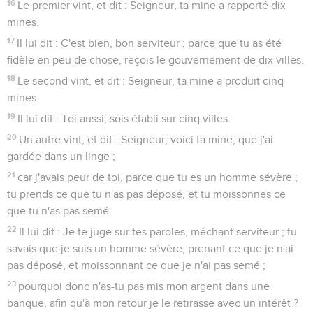
16
Le premier vint, et dit : Seigneur, ta mine a rapporté dix
mines.
17
Il lui dit : C'est bien, bon serviteur ; parce que tu as été
fidèle en peu de chose, reçois le gouvernement de dix villes.
18
Le second vint, et dit : Seigneur, ta mine a produit cinq
mines.
19
Il lui dit : Toi aussi, sois établi sur cinq villes.
20
Un autre vint, et dit : Seigneur, voici ta mine, que j'ai
gardée dans un linge ;
21
car j'avais peur de toi, parce que tu es un homme sévère ;
tu prends ce que tu n'as pas déposé, et tu moissonnes ce
que tu n'as pas semé.
22
Il lui dit : Je te juge sur tes paroles, méchant serviteur ; tu
savais que je suis un homme sévère, prenant ce que je n'ai
pas déposé, et moissonnant ce que je n'ai pas semé ;
23
pourquoi donc n'as-tu pas mis mon argent dans une
banque, afin qu'à mon retour je le retirasse avec un intérêt ?