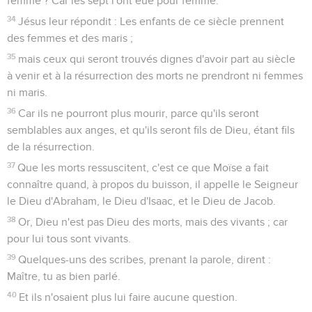
femme ? Car les sept l'ont eue pour femme.
34
Jésus leur répondit : Les enfants de ce siècle prennent
des femmes et des maris ;
35
mais ceux qui seront trouvés dignes d'avoir part au siècle
à venir et à la résurrection des morts ne prendront ni femmes
ni maris.
36
Car ils ne pourront plus mourir, parce qu'ils seront
semblables aux anges, et qu'ils seront fils de Dieu, étant fils
de la résurrection.
37
Que les morts ressuscitent, c'est ce que Moïse a fait
connaître quand, à propos du buisson, il appelle le Seigneur
le Dieu d'Abraham, le Dieu d'Isaac, et le Dieu de Jacob.
38
Or, Dieu n'est pas Dieu des morts, mais des vivants ; car
pour lui tous sont vivants.
39
Quelques-uns des scribes, prenant la parole, dirent :
Maître, tu as bien parlé.
40
Et ils n'osaient plus lui faire aucune question.