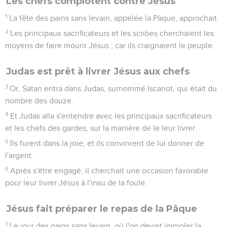
Les chefs complotent contre Jésus
1
La fête des pains sans levain, appelée la Pâque, approchait.
2
Les principaux sacrificateurs et les scribes cherchaient les
moyens de faire mourir Jésus ; car ils craignaient le peuple.
Judas est prêt à livrer Jésus aux chefs
3
Or, Satan entra dans Judas, surnommé Iscariot, qui était du
nombre des douze.
4
Et Judas alla s'entendre avec les principaux sacrificateurs
et les chefs des gardes, sur la manière de le leur livrer.
5
Ils furent dans la joie, et ils convinrent de lui donner de
l'argent.
6
Après s'être engagé, il cherchait une occasion favorable
pour leur livrer Jésus à l'insu de la foule.
Jésus fait préparer le repas de la Pâque
7
Le jour des pains sans levain, où l'on devait immoler la