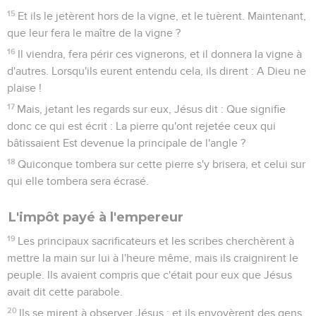
15
Et ils le jetèrent hors de la vigne, et le tuèrent. Maintenant,
que leur fera le maître de la vigne ?
16
Il viendra, fera périr ces vignerons, et il donnera la vigne à
d'autres. Lorsqu'ils eurent entendu cela, ils dirent : A Dieu ne
plaise !
17
Mais, jetant les regards sur eux, Jésus dit : Que signifie
donc ce qui est écrit : La pierre qu'ont rejetée ceux qui
bâtissaient Est devenue la principale de l'angle ?
18
Quiconque tombera sur cette pierre s'y brisera, et celui sur
qui elle tombera sera écrasé.
L'impôt payé à l'empereur
19
Les principaux sacrificateurs et les scribes cherchèrent à
mettre la main sur lui à l'heure même, mais ils craignirent le
peuple. Ils avaient compris que c'était pour eux que Jésus
avait dit cette parabole.
20
Ils se mirent à observer Jésus ; et ils envoyèrent des gens