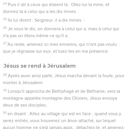
24
Puis il dit à ceux qui étaient là : Otez-lui la mine, et
donnez-la à celui qui a les dix mines.
25
Ils lui dirent : Seigneur, il a dix mines. -
26
Je vous le dis, on donnera à celui qui a, mais à celui qui
n'a pas on ôtera même ce qu'il a.
27
Au reste, amenez ici mes ennemis, qui n'ont pas voulu
que je régnasse sur eux, et tuez-les en ma présence.
Jésus se rend à Jérusalem
28
Après avoir ainsi parlé, Jésus marcha devant la foule, pour
monter à Jérusalem.
29
Lorsqu'il approcha de Bethphagé et de Béthanie, vers la
montagne appelée montagne des Oliviers, Jésus envoya
deux de ses disciples,
30
en disant : Allez au village qui est en face ; quand vous y
serez entrés, vous trouverez un ânon attaché, sur lequel
aucun homme ne s'est jamais assis ; détachez-le, et amenez-