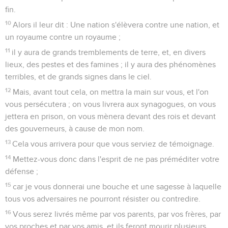
fin.
10
Alors il leur dit : Une nation s'élèvera contre une nation, et
un royaume contre un royaume ;
11
il y aura de grands tremblements de terre, et, en divers
lieux, des pestes et des famines ; il y aura des phénomènes
terribles, et de grands signes dans le ciel.
12
Mais, avant tout cela, on mettra la main sur vous, et l'on
vous persécutera ; on vous livrera aux synagogues, on vous
jettera en prison, on vous mènera devant des rois et devant
des gouverneurs, à cause de mon nom.
13
Cela vous arrivera pour que vous serviez de témoignage.
14
Mettez-vous donc dans l'esprit de ne pas préméditer votre
défense ;
15
car je vous donnerai une bouche et une sagesse à laquelle
tous vos adversaires ne pourront résister ou contredire.
16
Vous serez livrés même par vos parents, par vos frères, par
vos proches et par vos amis, et ils feront mourir plusieurs