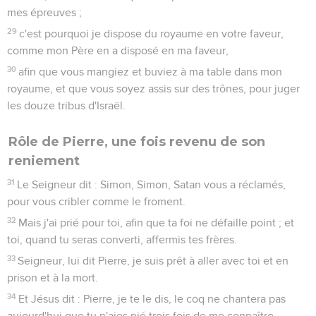
mes épreuves ;
29
c'est pourquoi je dispose du royaume en votre faveur,
comme mon Père en a disposé en ma faveur,
30
afin que vous mangiez et buviez à ma table dans mon
royaume, et que vous soyez assis sur des trônes, pour juger
les douze tribus d'Israël.
Rôle de Pierre, une fois revenu de son
reniement
31
Le Seigneur dit : Simon, Simon, Satan vous a réclamés,
pour vous cribler comme le froment.
32
Mais j'ai prié pour toi, afin que ta foi ne défaille point ; et
toi, quand tu seras converti, affermis tes frères.
33
Seigneur, lui dit Pierre, je suis prêt à aller avec toi et en
prison et à la mort.
34
Et Jésus dit : Pierre, je te le dis, le coq ne chantera pas
aujourd'hui que tu n'aies nié trois fois de me connaître.