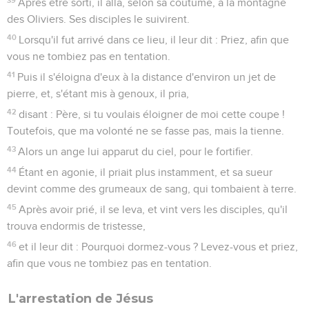
Après être sorti, il alla, selon sa coutume, à la montagne
des Oliviers. Ses disciples le suivirent.
40
Lorsqu'il fut arrivé dans ce lieu, il leur dit : Priez, afin que
vous ne tombiez pas en tentation.
41
Puis il s'éloigna d'eux à la distance d'environ un jet de
pierre, et, s'étant mis à genoux, il pria,
42
disant : Père, si tu voulais éloigner de moi cette coupe !
Toutefois, que ma volonté ne se fasse pas, mais la tienne.
43
Alors un ange lui apparut du ciel, pour le fortifier.
44
Étant en agonie, il priait plus instamment, et sa sueur
devint comme des grumeaux de sang, qui tombaient à terre.
45
Après avoir prié, il se leva, et vint vers les disciples, qu'il
trouva endormis de tristesse,
46
et il leur dit : Pourquoi dormez-vous ? Levez-vous et priez,
afin que vous ne tombiez pas en tentation.
L'arrestation de Jésus