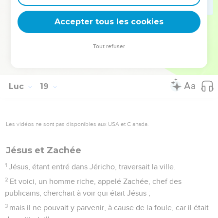
41
il lui demanda : Que veux-tu que je te fasse ? Il répondit :
Accepter tous les cookies
Seigneur, que je recouvre la vue.
42
Et Jésus lui dit : Recouvre la vue ; ta foi t'a sauvé.
Tout refuser
43
A l'instant il recouvra la vue, et suivit Jésus, en glorifiant
Dieu. Tout le peuple, voyant cela, loua Dieu.
Luc
19
Les vidéos ne sont pas disponibles aux USA et C anada.
Jésus et Zachée
1
Jésus, étant entré dans Jéricho, traversait la ville.
2
Et voici, un homme riche, appelé Zachée, chef des
publicains, cherchait à voir qui était Jésus ;
3
mais il ne pouvait y parvenir, à cause de la foule, car il était