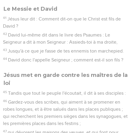
Le Messie et David
41
Jésus leur dit : Comment dit-on que le Christ est fils de
David ?
42
David lui-même dit dans le livre des Psaumes : Le
Seigneur a dit à mon Seigneur : Assieds-toi à ma droite,
43
Jusqu'à ce que je fasse de tes ennemis ton marchepied.
44
David donc l'appelle Seigneur ; comment est-il son fils ?
Jésus met en garde contre les maîtres de la
loi
45
Tandis que tout le peuple l'écoutait, il dit à ses disciples :
46
Gardez-vous des scribes, qui aiment à se promener en
robes longues, et à être salués dans les places publiques ;
qui recherchent les premiers sièges dans les synagogues, et
les premières places dans les festins ;
47
qui dévorent les maisons des veuves, et qui font pour