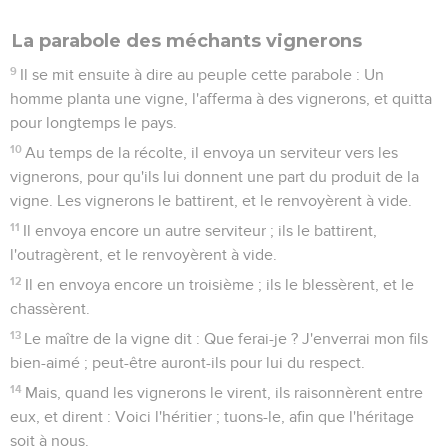
La parabole des méchants vignerons
9
Il se mit ensuite à dire au peuple cette parabole : Un
homme planta une vigne, l'afferma à des vignerons, et quitta
pour longtemps le pays.
10
Au temps de la récolte, il envoya un serviteur vers les
vignerons, pour qu'ils lui donnent une part du produit de la
vigne. Les vignerons le battirent, et le renvoyèrent à vide.
11
Il envoya encore un autre serviteur ; ils le battirent,
l'outragèrent, et le renvoyèrent à vide.
12
Il en envoya encore un troisième ; ils le blessèrent, et le
chassèrent.
13
Le maître de la vigne dit : Que ferai-je ? J'enverrai mon fils
bien-aimé ; peut-être auront-ils pour lui du respect.
14
Mais, quand les vignerons le virent, ils raisonnèrent entre
eux, et dirent : Voici l'héritier ; tuons-le, afin que l'héritage
soit à nous.