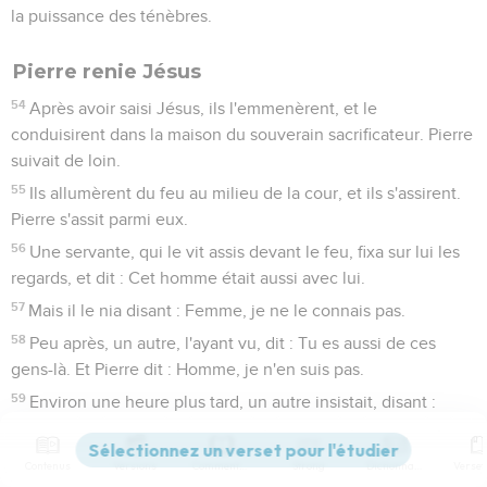
la puissance des ténèbres.
Pierre renie Jésus
54
Après avoir saisi Jésus, ils l'emmenèrent, et le
conduisirent dans la maison du souverain sacrificateur. Pierre
suivait de loin.
55
Ils allumèrent du feu au milieu de la cour, et ils s'assirent.
Pierre s'assit parmi eux.
56
Une servante, qui le vit assis devant le feu, fixa sur lui les
regards, et dit : Cet homme était aussi avec lui.
57
Mais il le nia disant : Femme, je ne le connais pas.
58
Peu après, un autre, l'ayant vu, dit : Tu es aussi de ces
gens-là. Et Pierre dit : Homme, je n'en suis pas.
59
Environ une heure plus tard, un autre insistait, disant :
Certainement cet homme était aussi avec lui, car il est
Galiléen.
Contenus
Versions
Commentaires
Strong
Dictionnaire
60
Pierre répondit : Homme, je ne sais ce que tu dis. Au