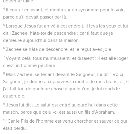
de petite taille.
4
Il courut en avant, et monta sur un sycomore pour le voir,
parce qu'il devait passer par là.
5
Lorsque Jésus fut arrivé à cet endroit, il leva les yeux et lui
dit : Zachée, hâte-toi de descendre ; car il faut que je
demeure aujourd'hui dans ta maison.
6
Zachée se hâta de descendre, et le reçut avec joie.
7
Voyant cela, tous murmuraient, et disaient : Il est allé loger
chez un homme pécheur.
8
Mais Zachée, se tenant devant le Seigneur, lui dit : Voici,
Seigneur, je donne aux pauvres la moitié de mes biens, et, si
j'ai fait tort de quelque chose à quelqu'un, je lui rends le
quadruple.
9
Jésus lui dit : Le salut est entré aujourd'hui dans cette
maison, parce que celui-ci est aussi un fils d'Abraham.
10
Car le Fils de l'homme est venu chercher et sauver ce qui
était perdu.