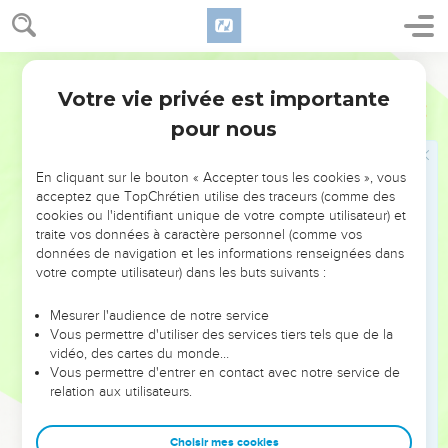
ressuscitera le troisième jour.
34
Mais ils ne comprirent rien de tout cela, et ce discours
Martin
était si obscur pour eux qu'ils ne comprirent point ce qu'il
leur disait.
Votre vie privée est importante
Luc
18
pour nous
Jésus guérit un aveugle
35
Or il arriva comme il approchait de Jéricho, qu'il y avait un
En cliquant sur le bouton « Accepter tous les cookies », vous
acceptez que TopChrétien utilise des traceurs (comme des
aveugle assis près du chemin, et qui mendiait.
cookies ou l'identifiant unique de votre compte utilisateur) et
36
Et entendant la multitude qui passait, il demanda ce que
traite vos données à caractère personnel (comme vos
c'était.
données de navigation et les informations renseignées dans
votre compte utilisateur) dans les buts suivants :
37
Et on lui dit que Jésus le Nazarien passait.
38
Alors il cria, disant : Jésus, Fils de David, aie pitié de moi !
Mesurer l'audience de notre service
Vous permettre d'utiliser des services tiers tels que de la
39
Et ceux qui allaient devant, le reprenaient, afin qu'il se tût ;
vidéo, des cartes du monde…
mais il criait beaucoup plus fort : Fils de David, aie pitié de
Vous permettre d'entrer en contact avec notre service de
moi !
relation aux utilisateurs.
40
Et Jésus s'étant arrêté commanda qu'on le lui amenât ; et
Choisir mes cookies
quand il se fut approché, il l'interrogea,