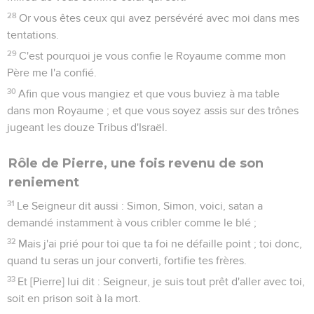
28
Or vous êtes ceux qui avez persévéré avec moi dans mes
tentations.
29
C'est pourquoi je vous confie le Royaume comme mon
Père me l'a confié.
30
Afin que vous mangiez et que vous buviez à ma table
dans mon Royaume ; et que vous soyez assis sur des trônes
jugeant les douze Tribus d'Israël.
Rôle de Pierre, une fois revenu de son
reniement
31
Le Seigneur dit aussi : Simon, Simon, voici, satan a
demandé instamment à vous cribler comme le blé ;
32
Mais j'ai prié pour toi que ta foi ne défaille point ; toi donc,
quand tu seras un jour converti, fortifie tes frères.
33
Et [Pierre] lui dit : Seigneur, je suis tout prêt d'aller avec toi,
soit en prison soit à la mort.