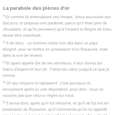
La parabole des pièces d'or
11
Et comme ils entendaient ces choses, Jésus poursuivit son
discours, et proposa une parabole, parce qu'il était près de
Jérusalem, et qu'ils pensaient qu'à l'instant le Règne de Dieu
devait être manifesté.
12
Il dit donc : un homme noble s'en alla dans un pays
éloigné, pour se mettre en possession d'un Royaume, mais
dans la vue de revenir.
13
Et ayant appelé dix de ses serviteurs, il leur donna dix
marcs d'argent et leur dit : Faites-les valoir jusqu'à ce que je
vienne.
14
Or ses citoyens le haïssaient : c'est pourquoi ils
envoyèrent après lui une députation, pour dire : nous ne
voulons pas que celui-ci règne sur nous.
15
Il arriva donc après qu'il fut retourné, et qu'il se fut mis en
possession du Royaume, qu'il commanda qu'on lui appelât