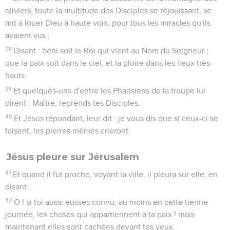
oliviers, toute la multitude des Disciples se réjouissant, se
mit à louer Dieu à haute voix, pour tous les miracles qu'ils
avaient vus ;
38
Disant : béni soit le Roi qui vient au Nom du Seigneur ;
que la paix soit dans le ciel, et la gloire dans les lieux très-
hauts.
39
Et quelques-uns d'entre les Pharisiens de la troupe lui
dirent : Maître, reprends tes Disciples.
40
Et Jésus répondant, leur dit : je vous dis que si ceux-ci se
taisent, les pierres mêmes crieront.
Jésus pleure sur Jérusalem
41
Et quand il fut proche, voyant la ville, il pleura sur elle, en
disant :
42
O ! si toi aussi eusses connu, au moins en cette tienne
journée, les choses qui appartiennent à ta paix ! mais
maintenant elles sont cachées devant tes yeux.