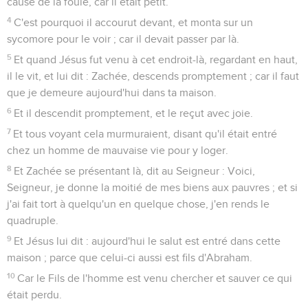
cause de la foule, car il était petit.
4
C'est pourquoi il accourut devant, et monta sur un
sycomore pour le voir ; car il devait passer par là.
5
Et quand Jésus fut venu à cet endroit-là, regardant en haut,
il le vit, et lui dit : Zachée, descends promptement ; car il faut
que je demeure aujourd'hui dans ta maison.
6
Et il descendit promptement, et le reçut avec joie.
7
Et tous voyant cela murmuraient, disant qu'il était entré
chez un homme de mauvaise vie pour y loger.
8
Et Zachée se présentant là, dit au Seigneur : Voici,
Seigneur, je donne la moitié de mes biens aux pauvres ; et si
j'ai fait tort à quelqu'un en quelque chose, j'en rends le
quadruple.
9
Et Jésus lui dit : aujourd'hui le salut est entré dans cette
maison ; parce que celui-ci aussi est fils d'Abraham.
10
Car le Fils de l'homme est venu chercher et sauver ce qui
était perdu.