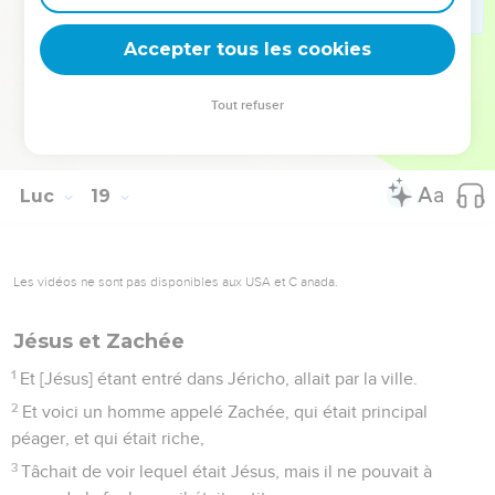
41
Disant : que veux-tu que je te fasse ? Il répondit :
Accepter tous les cookies
Seigneur, que je recouvre la vue.
42
Et Jésus lui dit : recouvre la vue ; ta foi t'a sauvé.
Tout refuser
43
Et à l'instant il recouvra la vue ; et il suivait [Jésus],
glorifiant Dieu. Et tout le peuple voyant cela, en loua Dieu.
Luc
19
Les vidéos ne sont pas disponibles aux USA et C anada.
Jésus et Zachée
1
Et [Jésus] étant entré dans Jéricho, allait par la ville.
2
Et voici un homme appelé Zachée, qui était principal
péager, et qui était riche,
3
Tâchait de voir lequel était Jésus, mais il ne pouvait à