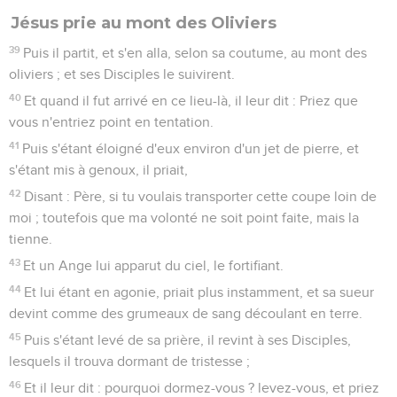
Jésus prie au mont des Oliviers
39
Puis il partit, et s'en alla, selon sa coutume, au mont des
oliviers ; et ses Disciples le suivirent.
40
Et quand il fut arrivé en ce lieu-là, il leur dit : Priez que
vous n'entriez point en tentation.
41
Puis s'étant éloigné d'eux environ d'un jet de pierre, et
s'étant mis à genoux, il priait,
42
Disant : Père, si tu voulais transporter cette coupe loin de
moi ; toutefois que ma volonté ne soit point faite, mais la
tienne.
43
Et un Ange lui apparut du ciel, le fortifiant.
44
Et lui étant en agonie, priait plus instamment, et sa sueur
devint comme des grumeaux de sang découlant en terre.
45
Puis s'étant levé de sa prière, il revint à ses Disciples,
lesquels il trouva dormant de tristesse ;
46
Et il leur dit : pourquoi dormez-vous ? levez-vous, et priez