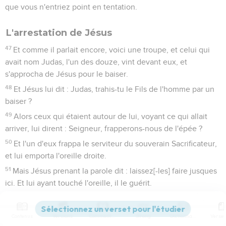
que vous n'entriez point en tentation.
L'arrestation de Jésus
47
Et comme il parlait encore, voici une troupe, et celui qui
avait nom Judas, l'un des douze, vint devant eux, et
s'approcha de Jésus pour le baiser.
48
Et Jésus lui dit : Judas, trahis-tu le Fils de l'homme par un
baiser ?
49
Alors ceux qui étaient autour de lui, voyant ce qui allait
arriver, lui dirent : Seigneur, frapperons-nous de l'épée ?
50
Et l'un d'eux frappa le serviteur du souverain Sacrificateur,
et lui emporta l'oreille droite.
51
Mais Jésus prenant la parole dit : laissez[-les] faire jusques
ici. Et lui ayant touché l'oreille, il le guérit.
52
Puis Jésus dit aux principaux Sacrificateurs, et aux
Capitaines du Temple, et aux Anciens qui étaient venus
Contenus
Versions
Commentaires
Strong
Dictionnaire
contre lui : êtes-vous venus comme après un brigand avec