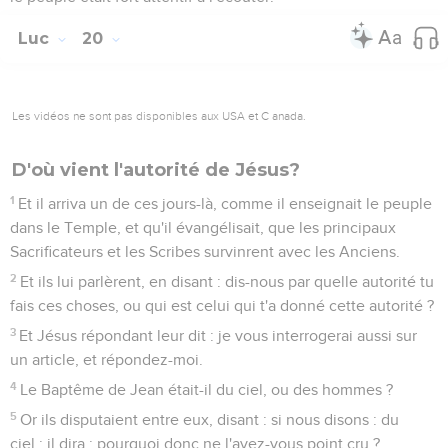
Luc
20
Les vidéos ne sont pas disponibles aux USA et C anada.
D'où vient l'autorité de Jésus?
1
Et il arriva un de ces jours-là, comme il enseignait le peuple
dans le Temple, et qu'il évangélisait, que les principaux
Sacrificateurs et les Scribes survinrent avec les Anciens.
2
Et ils lui parlèrent, en disant : dis-nous par quelle autorité tu
fais ces choses, ou qui est celui qui t'a donné cette autorité ?
3
Et Jésus répondant leur dit : je vous interrogerai aussi sur
un article, et répondez-moi.
4
Le Baptême de Jean était-il du ciel, ou des hommes ?
5
Or ils disputaient entre eux, disant : si nous disons : du
ciel ; il dira : pourquoi donc ne l'avez-vous point cru ?