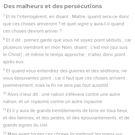
Des malheurs et des persécutions
7
Et ils l'interrogèrent, en disant : Maître, quand sera-ce donc
que ces choses arriveront ? et quel signe y aura-t-il quand
ces choses devront arriver ?
8
Et il dit : prenez garde que vous ne soyez point séduits ; car
plusieurs viendront en mon Nom, disant : c'est moi [qui suis
le Christ] ; et même le temps approche ; n'allez donc point
après eux.
9
Et quand vous entendrez des guerres et des séditions, ne
vous épouvantez point ; car il faut que ces choses arrivent
premièrement, mais la fin ne sera pas tout aussitôt.
10
Alors il leur dit : une nation s'élèvera contre une autre
nation, et un royaume contre un autre royaume.
11
Et il y aura de grands tremblements de terre en tous lieux,
et des famines, et des pestes, et des épouvantements, et de
grands signes du ciel.
12
Mais avant toutes ces choses ils mettront les mains sur