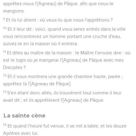
apprêtez-nous l'[Agneau] de Pâque, afin que nous le
mangions.
9
Et ils lui dirent : où veux-tu que nous l'apprêtions ?
10
Et il leur dit : voici, quand vous serez entrés dans la ville
vous rencontrerez un homme portant une cruche d'eau,
suivez-le en la maison où il entrera.
11
Et dites au maître de la maison : le Maître t'envoie dire : où
est le logis où je mangerai l'[Agneau] de Pâque avec mes
Disciples ?
12
Et il vous montrera une grande chambre haute, parée ;
apprêtez là l'[Agneau de Pâque].
13
S'en étant donc allés, ils trouvèrent tout comme il leur
avait dit ; et ils apprêtèrent l'[Agneau] de Pâque.
La sainte cène
14
Et quand l'heure fut venue, il se mit à table, et les douze
Apôtres avec lui.