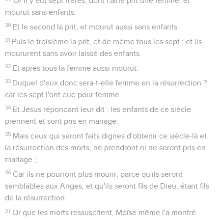
Or il y eut sept frères, dont l'aîné prit une femme, et
mourut sans enfants.
30
Et le second la prit, et mourut aussi sans enfants.
31
Puis le troisième la prit, et de même tous les sept ; et ils
moururent sans avoir laissé des enfants.
32
Et après tous la femme aussi mourut.
33
Duquel d'eux donc sera-t-elle femme en la résurrection ?
car les sept l'ont eue pour femme.
34
Et Jésus répondant leur dit : les enfants de ce siècle
prennent et sont pris en mariage.
35
Mais ceux qui seront faits dignes d'obtenir ce siècle-là et
la résurrection des morts, ne prendront ni ne seront pris en
mariage ;
36
Car ils ne pourront plus mourir, parce qu'ils seront
semblables aux Anges, et qu'ils seront fils de Dieu, étant fils
de la résurrection.
37
Or que les morts ressuscitent, Moïse même l'a montré