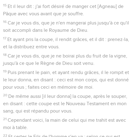
15
Et il leur dit : j'ai fort désiré de manger cet [Agneau] de
Pâque avec vous avant que je souffre.
16
Car je vous dis, que je n'en mangerai plus jusqu'à ce qu'il
soit accompli dans le Royaume de Dieu.
17
Et ayant pris la coupe, il rendit grâces, et il dit : prenez-la,
et la distribuez entre vous.
18
Car je vous dis, que je ne boirai plus du fruit de la vigne,
jusqu'à ce que le Règne de Dieu soit venu.
19
Puis prenant le pain, et ayant rendu grâces, il le rompit et
le leur donna, en disant : ceci est mon corps, qui est donné
pour vous ; faites ceci en mémoire de moi.
20
De même aussi [il leur donna] la coupe, après le souper,
en disant : cette coupe est le Nouveau Testament en mon
sang, qui est répandu pour vous.
21
Cependant voici, la main de celui qui me trahit est avec
moi à table.
22
Et certes le Fils de l'homme s'en va ; selon ce qui est