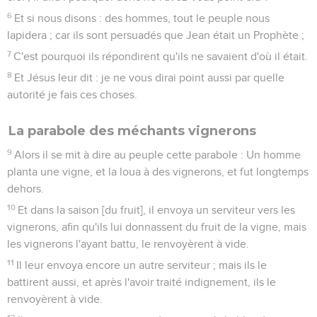
6
Et si nous disons : des hommes, tout le peuple nous
lapidera ; car ils sont persuadés que Jean était un Prophète ;
7
C'est pourquoi ils répondirent qu'ils ne savaient d'où il était.
8
Et Jésus leur dit : je ne vous dirai point aussi par quelle
autorité je fais ces choses.
La parabole des méchants vignerons
9
Alors il se mit à dire au peuple cette parabole : Un homme
planta une vigne, et la loua à des vignerons, et fut longtemps
dehors.
10
Et dans la saison [du fruit], il envoya un serviteur vers les
vignerons, afin qu'ils lui donnassent du fruit de la vigne, mais
les vignerons l'ayant battu, le renvoyèrent à vide.
11
Il leur envoya encore un autre serviteur ; mais ils le
battirent aussi, et après l'avoir traité indignement, ils le
renvoyèrent à vide.