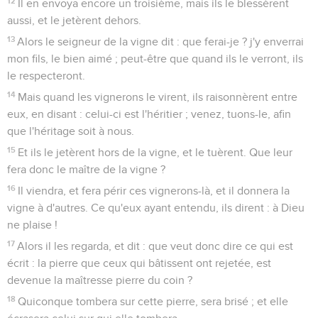
12
Il en envoya encore un troisième, mais ils le blessèrent
aussi, et le jetèrent dehors.
13
Alors le seigneur de la vigne dit : que ferai-je ? j'y enverrai
mon fils, le bien aimé ; peut-être que quand ils le verront, ils
le respecteront.
14
Mais quand les vignerons le virent, ils raisonnèrent entre
eux, en disant : celui-ci est l'héritier ; venez, tuons-le, afin
que l'héritage soit à nous.
15
Et ils le jetèrent hors de la vigne, et le tuèrent. Que leur
fera donc le maître de la vigne ?
16
Il viendra, et fera périr ces vignerons-là, et il donnera la
vigne à d'autres. Ce qu'eux ayant entendu, ils dirent : à Dieu
ne plaise !
17
Alors il les regarda, et dit : que veut donc dire ce qui est
écrit : la pierre que ceux qui bâtissent ont rejetée, est
devenue la maîtresse pierre du coin ?
18
Quiconque tombera sur cette pierre, sera brisé ; et elle