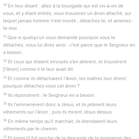
30
En leur disant : allez à la bourgade qui est vis-à-vis de
vous, et y étant entrés, vous trouverez un ânon attaché, sur
lequel jamais homme n'est monté ; détachez-le, et amenez-
le-moi.
31
Que si quelqu'un vous demande pourquoi vous le
détachez, vous lui direz ainsi : c'est parce que le Seigneur en
a besoin.
32
Et ceux qui étaient envoyés s'en allèrent, et trouvèrent
[l'ânon] comme il le leur avait dit.
33
Et comme ils détachaient l'ânon, les maîtres leur dirent :
pourquoi détachez-vous cet ânon ?
34
Ils répondirent : le Seigneur en a besoin.
35
Ils l'emmenèrent donc à Jésus, et ils jetèrent leurs
vêtements sur l'ânon ; puis ils mirent Jésus dessus.
36
En même temps qu'il marchait, ils étendaient leurs
vêtements par le chemin.
37
Et lorsqu'il fut proche de la descente de la montagne des