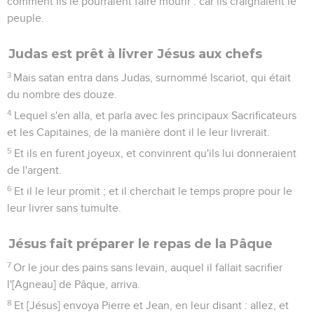
comment ils le pourraient faire mourir : car ils craignaient le
peuple.
Judas est prêt à livrer Jésus aux chefs
3
Mais satan entra dans Judas, surnommé Iscariot, qui était
du nombre des douze.
4
Lequel s'en alla, et parla avec les principaux Sacrificateurs
et les Capitaines, de la manière dont il le leur livrerait.
5
Et ils en furent joyeux, et convinrent qu'ils lui donneraient
de l'argent.
6
Et il le leur promit ; et il cherchait le temps propre pour le
leur livrer sans tumulte.
Jésus fait préparer le repas de la Pâque
7
Or le jour des pains sans levain, auquel il fallait sacrifier
l'[Agneau] de Pâque, arriva.
8
Et [Jésus] envoya Pierre et Jean, en leur disant : allez, et