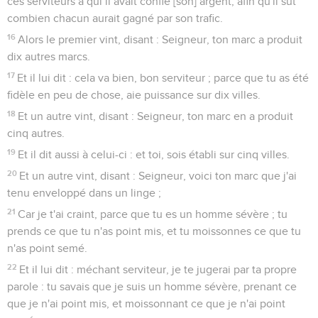
ces serviteurs à qui il avait confié [son] argent, afin qu'il sût
combien chacun aurait gagné par son trafic.
16
Alors le premier vint, disant : Seigneur, ton marc a produit
dix autres marcs.
17
Et il lui dit : cela va bien, bon serviteur ; parce que tu as été
fidèle en peu de chose, aie puissance sur dix villes.
18
Et un autre vint, disant : Seigneur, ton marc en a produit
cinq autres.
19
Et il dit aussi à celui-ci : et toi, sois établi sur cinq villes.
20
Et un autre vint, disant : Seigneur, voici ton marc que j'ai
tenu enveloppé dans un linge ;
21
Car je t'ai craint, parce que tu es un homme sévère ; tu
prends ce que tu n'as point mis, et tu moissonnes ce que tu
n'as point semé.
22
Et il lui dit : méchant serviteur, je te jugerai par ta propre
parole : tu savais que je suis un homme sévère, prenant ce
que je n'ai point mis, et moissonnant ce que je n'ai point