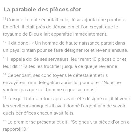
La parabole des pièces d'or
11
Comme la foule écoutait cela, Jésus ajouta une parabole.
En effet, il était près de Jérusalem et l’on croyait que le
royaume de Dieu allait apparaître immédiatement.
12
Il dit donc : « Un homme de haute naissance partait dans
un pays lointain pour se faire désigner roi et revenir ensuite.
13
Il appela dix de ses serviteurs, leur remit 10 pièces d’or et
leur dit : ‘Faites-les fructifier jusqu'à ce que je revienne.’
14
Cependant, ses concitoyens le détestaient et ils
envoyèrent une délégation après lui pour dire : ‘Nous ne
voulons pas que cet homme règne sur nous.’
15
Lorsqu'il fut de retour après avoir été désigné roi, il fit venir
les serviteurs auxquels il avait donné l'argent afin de savoir
quels bénéfices chacun avait faits.
16
Le premier se présenta et dit : ‘Seigneur, ta pièce d’or en a
rapporté 10.’