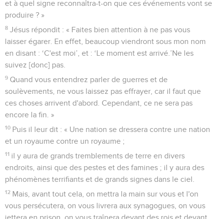
et à quel signe reconnaîtra-t-on que ces événements vont se
produire ? »
8
Jésus répondit : « Faites bien attention à ne pas vous
laisser égarer. En effet, beaucoup viendront sous mon nom
en disant : ‘C'est moi’, et : ‘Le moment est arrivé.’Ne les
suivez [donc] pas.
9
Quand vous entendrez parler de guerres et de
soulèvements, ne vous laissez pas effrayer, car il faut que
ces choses arrivent d'abord. Cependant, ce ne sera pas
encore la fin. »
10
Puis il leur dit : « Une nation se dressera contre une nation
et un royaume contre un royaume ;
11
il y aura de grands tremblements de terre en divers
endroits, ainsi que des pestes et des famines ; il y aura des
phénomènes terrifiants et de grands signes dans le ciel.
12
Mais, avant tout cela, on mettra la main sur vous et l'on
vous persécutera, on vous livrera aux synagogues, on vous
jettera en prison, on vous traînera devant des rois et devant