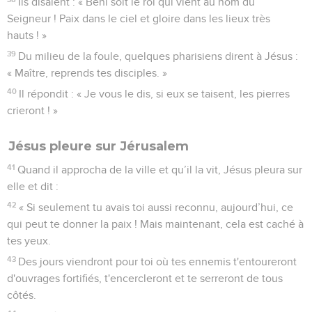
Ils disaient : « Béni soit le roi qui vient au nom du
Seigneur ! Paix dans le ciel et gloire dans les lieux très
hauts ! »
39
Du milieu de la foule, quelques pharisiens dirent à Jésus :
« Maître, reprends tes disciples. »
40
Il répondit : « Je vous le dis, si eux se taisent, les pierres
crieront ! »
Jésus pleure sur Jérusalem
41
Quand il approcha de la ville et qu’il la vit, Jésus pleura sur
elle et dit :
42
« Si seulement tu avais toi aussi reconnu, aujourd’hui, ce
qui peut te donner la paix ! Mais maintenant, cela est caché à
tes yeux.
43
Des jours viendront pour toi où tes ennemis t'entoureront
d'ouvrages fortifiés, t'encercleront et te serreront de tous
côtés.