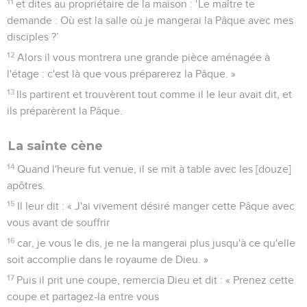
11
et dites au propriétaire de la maison : ‘Le maître te
demande : Où est la salle où je mangerai la Pâque avec mes
disciples ?’
12
Alors il vous montrera une grande pièce aménagée à
l'étage : c'est là que vous préparerez la Pâque. »
13
Ils partirent et trouvèrent tout comme il le leur avait dit, et
ils préparèrent la Pâque.
La sainte cène
14
Quand l'heure fut venue, il se mit à table avec les [douze]
apôtres.
15
Il leur dit : « J'ai vivement désiré manger cette Pâque avec
vous avant de souffrir
16
car, je vous le dis, je ne la mangerai plus jusqu'à ce qu'elle
soit accomplie dans le royaume de Dieu. »
17
Puis il prit une coupe, remercia Dieu et dit : « Prenez cette
coupe et partagez-la entre vous