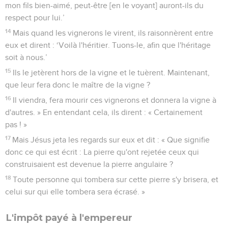
mon fils bien-aimé, peut-être [en le voyant] auront-ils du
respect pour lui.’
14
Mais quand les vignerons le virent, ils raisonnèrent entre
eux et dirent : ‘Voilà l'héritier. Tuons-le, afin que l'héritage
soit à nous.’
15
Ils le jetèrent hors de la vigne et le tuèrent. Maintenant,
que leur fera donc le maître de la vigne ?
16
Il viendra, fera mourir ces vignerons et donnera la vigne à
d'autres. » En entendant cela, ils dirent : « Certainement
pas ! »
17
Mais Jésus jeta les regards sur eux et dit : « Que signifie
donc ce qui est écrit : La pierre qu'ont rejetée ceux qui
construisaient est devenue la pierre angulaire ?
18
Toute personne qui tombera sur cette pierre s'y brisera, et
celui sur qui elle tombera sera écrasé. »
L'impôt payé à l'empereur