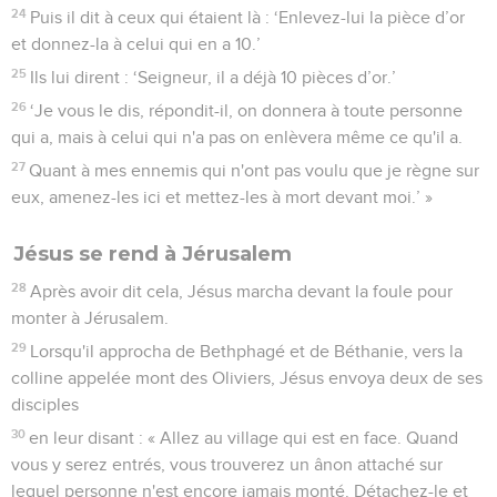
24
Puis il dit à ceux qui étaient là : ‘Enlevez-lui la pièce d’or
et donnez-la à celui qui en a 10.’
25
Ils lui dirent : ‘Seigneur, il a déjà 10 pièces d’or.’
26
‘Je vous le dis, répondit-il, on donnera à toute personne
qui a, mais à celui qui n'a pas on enlèvera même ce qu'il a.
27
Quant à mes ennemis qui n'ont pas voulu que je règne sur
eux, amenez-les ici et mettez-les à mort devant moi.’ »
Jésus se rend à Jérusalem
28
Après avoir dit cela, Jésus marcha devant la foule pour
monter à Jérusalem.
29
Lorsqu'il approcha de Bethphagé et de Béthanie, vers la
colline appelée mont des Oliviers, Jésus envoya deux de ses
disciples
30
en leur disant : « Allez au village qui est en face. Quand
vous y serez entrés, vous trouverez un ânon attaché sur
lequel personne n'est encore jamais monté. Détachez-le et