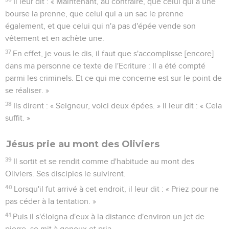
Il leur dit : « Maintenant, au contraire, que celui qui a une
bourse la prenne, que celui qui a un sac le prenne
également, et que celui qui n'a pas d'épée vende son
vêtement et en achète une.
37
En effet, je vous le dis, il faut que s'accomplisse [encore]
dans ma personne ce texte de l'Ecriture : Il a été compté
parmi les criminels. Et ce qui me concerne est sur le point de
se réaliser. »
38
Ils dirent : « Seigneur, voici deux épées. » Il leur dit : « Cela
suffit. »
Jésus prie au mont des Oliviers
39
Il sortit et se rendit comme d'habitude au mont des
Oliviers. Ses disciples le suivirent.
40
Lorsqu'il fut arrivé à cet endroit, il leur dit : « Priez pour ne
pas céder à la tentation. »
41
Puis il s'éloigna d'eux à la distance d'environ un jet de
pierre, se mit à genoux et pria