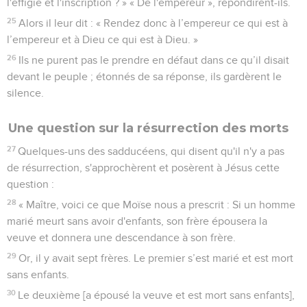
l'effigie et l'inscription ? » « De l'empereur », répondirent-ils.
25
Alors il leur dit : « Rendez donc à l’empereur ce qui est à
l’empereur et à Dieu ce qui est à Dieu. »
26
Ils ne purent pas le prendre en défaut dans ce qu’il disait
devant le peuple ; étonnés de sa réponse, ils gardèrent le
silence.
Une question sur la résurrection des morts
27
Quelques-uns des sadducéens, qui disent qu'il n'y a pas
de résurrection, s'approchèrent et posèrent à Jésus cette
question :
28
« Maître, voici ce que Moïse nous a prescrit : Si un homme
marié meurt sans avoir d'enfants, son frère épousera la
veuve et donnera une descendance à son frère.
29
Or, il y avait sept frères. Le premier s’est marié et est mort
sans enfants.
30
Le deuxième [a épousé la veuve et est mort sans enfants],