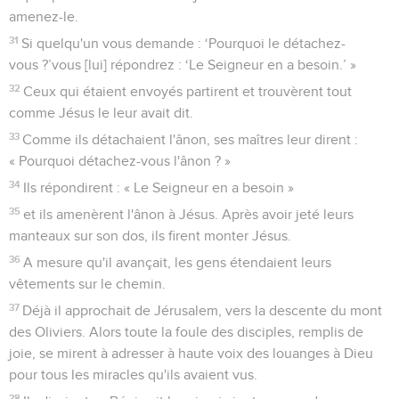
amenez-le.
31
Si quelqu'un vous demande : ‘Pourquoi le détachez-
vous ?’vous [lui] répondrez : ‘Le Seigneur en a besoin.’ »
32
Ceux qui étaient envoyés partirent et trouvèrent tout
comme Jésus le leur avait dit.
33
Comme ils détachaient l'ânon, ses maîtres leur dirent :
« Pourquoi détachez-vous l'ânon ? »
34
Ils répondirent : « Le Seigneur en a besoin »
35
et ils amenèrent l'ânon à Jésus. Après avoir jeté leurs
manteaux sur son dos, ils firent monter Jésus.
36
A mesure qu'il avançait, les gens étendaient leurs
vêtements sur le chemin.
37
Déjà il approchait de Jérusalem, vers la descente du mont
des Oliviers. Alors toute la foule des disciples, remplis de
joie, se mirent à adresser à haute voix des louanges à Dieu
pour tous les miracles qu'ils avaient vus.
38