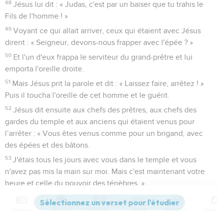
48
Jésus lui dit : « Judas, c'est par un baiser que tu trahis le
Fils de l'homme ! »
49
Voyant ce qui allait arriver, ceux qui étaient avec Jésus
dirent : « Seigneur, devons-nous frapper avec l'épée ? »
50
Et l'un d'eux frappa le serviteur du grand-prêtre et lui
emporta l'oreille droite.
51
Mais Jésus prit la parole et dit : « Laissez faire, arrêtez ! »
Puis il toucha l'oreille de cet homme et le guérit.
52
Jésus dit ensuite aux chefs des prêtres, aux chefs des
gardes du temple et aux anciens qui étaient venus pour
l’arrêter : « Vous êtes venus comme pour un brigand, avec
des épées et des bâtons.
53
J'étais tous les jours avec vous dans le temple et vous
n'avez pas mis la main sur moi. Mais c'est maintenant votre
heure et celle du pouvoir des ténèbres. »
Pierre renie Jésus
Contenus
Versions
Commentaires
Strong
Dictionnaire