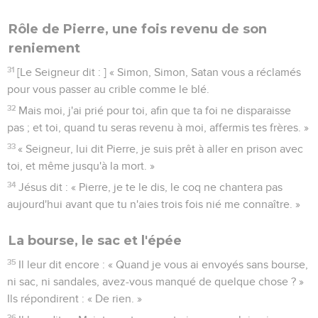
Rôle de Pierre, une fois revenu de son
reniement
31
[Le Seigneur dit : ] « Simon, Simon, Satan vous a réclamés
pour vous passer au crible comme le blé.
32
Mais moi, j'ai prié pour toi, afin que ta foi ne disparaisse
pas ; et toi, quand tu seras revenu à moi, affermis tes frères. »
33
« Seigneur, lui dit Pierre, je suis prêt à aller en prison avec
toi, et même jusqu'à la mort. »
34
Jésus dit : « Pierre, je te le dis, le coq ne chantera pas
aujourd'hui avant que tu n'aies trois fois nié me connaître. »
La bourse, le sac et l'épée
35
Il leur dit encore : « Quand je vous ai envoyés sans bourse,
ni sac, ni sandales, avez-vous manqué de quelque chose ? »
Ils répondirent : « De rien. »
36