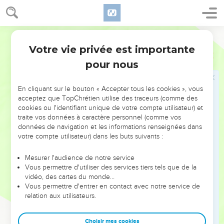
il ressuscitera. »
34
Mais les disciples ne comprirent rien à cela : c'était pour
Segond 21
eux un langage obscur, des paroles dont ils ne saisissaient
pas le sens.
Votre vie privée est importante
Luc
18
pour nous
Jésus guérit un aveugle
35
Comme Jésus était près de Jéricho, un aveugle était assis
En cliquant sur le bouton « Accepter tous les cookies », vous
acceptez que TopChrétien utilise des traceurs (comme des
au bord du chemin et mendiait.
cookies ou l'identifiant unique de votre compte utilisateur) et
36
Il entendit la foule passer et demanda ce qui se passait.
traite vos données à caractère personnel (comme vos
données de navigation et les informations renseignées dans
37
On lui dit : « C'est Jésus de Nazareth qui passe. »
votre compte utilisateur) dans les buts suivants :
38
Alors il cria : « Jésus, Fils de David, aie pitié de moi ! »
Mesurer l'audience de notre service
39
Ceux qui marchaient devant le reprenaient pour le faire
Vous permettre d'utiliser des services tiers tels que de la
taire, mais il criait beaucoup plus fort : « Fils de David, aie
vidéo, des cartes du monde…
pitié de moi ! »
Vous permettre d'entrer en contact avec notre service de
relation aux utilisateurs.
40
Jésus s'arrêta et ordonna qu'on le lui amène ; quand il fut
près de lui, il lui demanda :
Choisir mes cookies
41