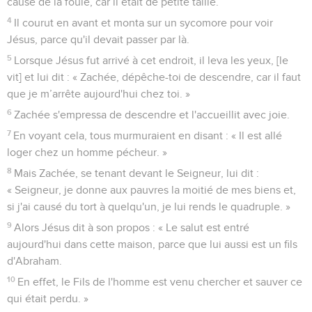
cause de la foule, car il était de petite taille.
4
Il courut en avant et monta sur un sycomore pour voir
Jésus, parce qu'il devait passer par là.
5
Lorsque Jésus fut arrivé à cet endroit, il leva les yeux, [le
vit] et lui dit : « Zachée, dépêche-toi de descendre, car il faut
que je m’arrête aujourd'hui chez toi. »
6
Zachée s'empressa de descendre et l'accueillit avec joie.
7
En voyant cela, tous murmuraient en disant : « Il est allé
loger chez un homme pécheur. »
8
Mais Zachée, se tenant devant le Seigneur, lui dit :
« Seigneur, je donne aux pauvres la moitié de mes biens et,
si j'ai causé du tort à quelqu'un, je lui rends le quadruple. »
9
Alors Jésus dit à son propos : « Le salut est entré
aujourd'hui dans cette maison, parce que lui aussi est un fils
d'Abraham.
10
En effet, le Fils de l'homme est venu chercher et sauver ce
qui était perdu. »