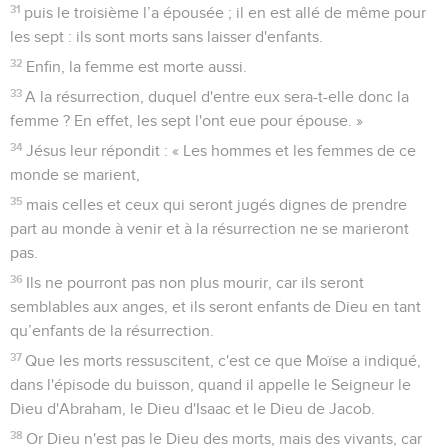
31
puis le troisième l’a épousée ; il en est allé de même pour
les sept : ils sont morts sans laisser d'enfants.
32
Enfin, la femme est morte aussi.
33
A la résurrection, duquel d'entre eux sera-t-elle donc la
femme ? En effet, les sept l'ont eue pour épouse. »
34
Jésus leur répondit : « Les hommes et les femmes de ce
monde se marient,
35
mais celles et ceux qui seront jugés dignes de prendre
part au monde à venir et à la résurrection ne se marieront
pas.
36
Ils ne pourront pas non plus mourir, car ils seront
semblables aux anges, et ils seront enfants de Dieu en tant
qu’enfants de la résurrection.
37
Que les morts ressuscitent, c'est ce que Moïse a indiqué,
dans l'épisode du buisson, quand il appelle le Seigneur le
Dieu d'Abraham, le Dieu d'Isaac et le Dieu de Jacob.
38
Or Dieu n'est pas le Dieu des morts, mais des vivants, car