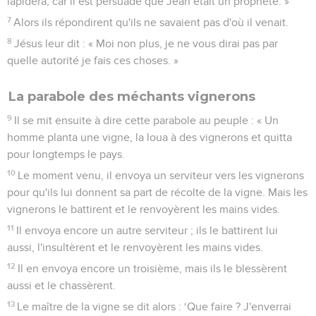
lapidera, car il est persuadé que Jean était un prophète. »
7
Alors ils répondirent qu'ils ne savaient pas d'où il venait.
8
Jésus leur dit : « Moi non plus, je ne vous dirai pas par
quelle autorité je fais ces choses. »
La parabole des méchants vignerons
9
Il se mit ensuite à dire cette parabole au peuple : « Un
homme planta une vigne, la loua à des vignerons et quitta
pour longtemps le pays.
10
Le moment venu, il envoya un serviteur vers les vignerons
pour qu'ils lui donnent sa part de récolte de la vigne. Mais les
vignerons le battirent et le renvoyèrent les mains vides.
11
Il envoya encore un autre serviteur ; ils le battirent lui
aussi, l'insultèrent et le renvoyèrent les mains vides.
12
Il en envoya encore un troisième, mais ils le blessèrent
aussi et le chassèrent.
13
Le maître de la vigne se dit alors : ‘Que faire ? J'enverrai