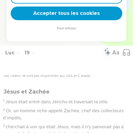
« Que veux-tu que je fasse pour toi ? » Il répondit :
« Seigneur, que je retrouve la vue. »
Accepter tous les cookies
42
Jésus lui dit : « Retrouve la vue, ta foi t'a sauvé. »
43
Il retrouva immédiatement la vue et suivit Jésus en
Tout refuser
célébrant la gloire de Dieu. Voyant cela, tout le peuple se
mit à adresser des louanges à Dieu.
Luc
19
Les vidéos ne sont pas disponibles aux USA et C anada.
Jésus et Zachée
1
Jésus était entré dans Jéricho et traversait la ville.
2
Or, un homme riche appelé Zachée, chef des collecteurs
d’impôts,
3
cherchait à voir qui était Jésus, mais il n'y parvenait pas à