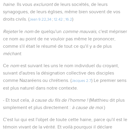
haine
. Ils vous
excluront
de leurs sociétés, de leurs
synagogues, de leurs églises, même bien souvent de vos
droits civils. (
)
Jean 9.22
,
34
;
12.42
;
16.2
Rejeter
le
nom
de quelqu'un
comme mauvais
, c'est mépriser
ce nom au point de ne vouloir pas même le prononcer,
comme s'il était le résumé de tout ce qu'il y a de plus
méchant
.
Ce
nom
est suivant les uns le nom individuel du croyant,
suivant d'autres la désignation collective des disciples
comme Nazaréens ou chrétiens. (
) Le premier sens
Jacques 2.7
est plus naturel dans notre contexte.
- Et tout cela,
à cause du fils de l'homme !
(Matthieu dit plus
simplement et plus directement :
à cause de moi
.)
C'est lui qui est l'objet de toute cette haine, parce qu'il est le
témoin vivant de la vérité. Et voilà pourquoi il déclare