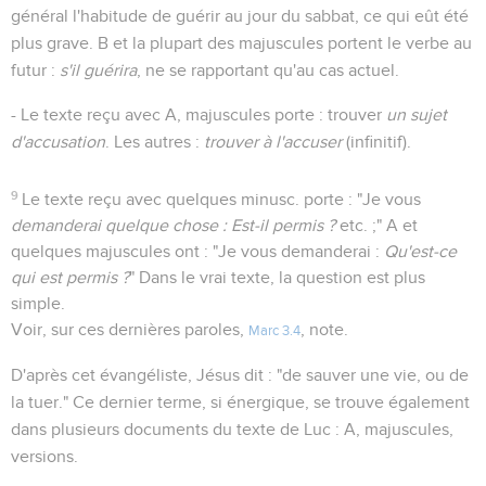
général l'habitude de guérir au jour du sabbat, ce qui eût été
plus grave. B et la plupart des majuscules portent le verbe au
futur :
s'il guérira
, ne se rapportant qu'au cas actuel.
- Le texte reçu avec A, majuscules porte : trouver
un sujet
d'accusation
. Les autres :
trouver à l'accuser
(infinitif).
9
Le texte reçu avec quelques minusc. porte : "Je vous
demanderai quelque chose : Est-il permis ?
etc. ;" A et
quelques majuscules ont : "Je vous demanderai :
Qu'est-ce
qui est permis ?
" Dans le vrai texte, la question est plus
simple.
Voir, sur ces dernières paroles,
, note.
Marc 3.4
D'après cet évangéliste, Jésus dit : "de sauver une vie, ou de
la tuer." Ce dernier terme, si énergique, se trouve également
dans plusieurs documents du texte de Luc : A, majuscules,
versions.