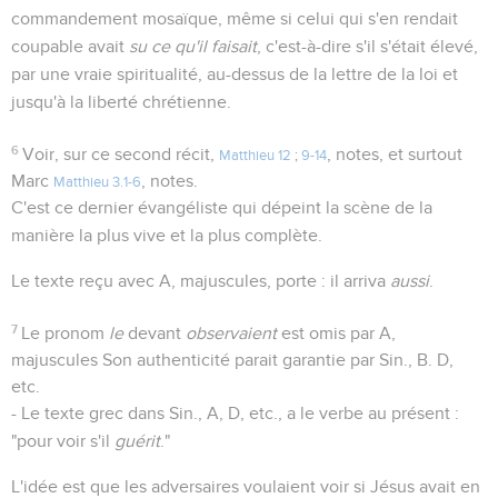
commandement mosaïque, même si celui qui s'en rendait
coupable avait
su ce qu'il faisait
, c'est-à-dire s'il s'était élevé,
par une vraie spiritualité, au-dessus de la lettre de la loi et
jusqu'à la liberté chrétienne.
6
Voir, sur ce second récit,
, notes, et surtout
Matthieu 12
;
9-14
Marc
, notes.
Matthieu 3.1-6
C'est ce dernier évangéliste qui dépeint la scène de la
manière la plus vive et la plus complète.
Le texte reçu avec A, majuscules, porte : il arriva
aussi
.
7
Le pronom
le
devant
observaient
est omis par A,
majuscules Son authenticité parait garantie par Sin., B. D,
etc.
- Le texte grec dans Sin., A, D, etc., a le verbe au présent :
"pour voir s'il
guérit
."
L'idée est que les adversaires voulaient voir si Jésus avait en