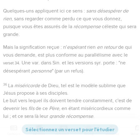
Quelques-uns appliquent ici ce sens :
sans désespérer de
rien
, sans regarder comme perdu ce que vous donnez,
puisque vous êtes assurés de la
récompense
céleste qui sera
grande.
Mais la signification reçue : n'
espérant
rien
en retour
de qui
vous demande, est plus conforme au parallélisme avec le
. Une var. dans Sin. et les versions syr. porte : "ne
verset 34
désespérant
personne
" (par un refus).
36
La
miséricorde
de Dieu, tel est le modèle sublime que
Jésus propose à ses disciples.
Le but vers lequel ils doivent tendre constamment, c'est de
devenir les
fils
de ce
Père
, en étant miséricordieux comme
lui ; et ce sera là leur
grande récompense
.
- Matthieu (
) conclut la première partie de son
Matthieu 5.48
Contenus
Versions
Commentaires
Strong
Dictionnaire
discours par une pensée analogue, mais exprimée en termes