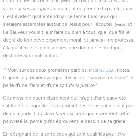
contenu des discours. Luc (
) dit que Jésus lève les
verset 20
yeux
sur ses disciples
au moment de prendre la parole, mais
il est évident qu'il entend par ce terme tous ceux qui
s'étaient assemblés autour de Jésus pour l'écouter. (
)
verset 17
Le Sauveur voulait leur faire du bien à tous, quel que fût le
degré de leur développement moral, et jamais il ne professa,
à la manière des philosophes, une doctrine ésotérique,
destinée aux seuls initiés.
21
Voir, sur ces deux premières paroles,
, notes.
Matthieu 5.3
,
6
D'après le premier évangile, Jésus dit : "pauvres
en esprit
" et
parle d'une "faim et d'une soif
de la justice
."
Ces mots indiquent clairement qu'il s'agit d'une pauvreté
spirituelle à laquelle Jésus promet des biens qui ne sont pas
de ce monde. Il déclare
heureux
ceux qui ressentent cette
pauvreté-là, parce qu'ils éprouvent le besoin de sa grâce.
En désignant de la sorte ceux qui sont qualifiés pour être