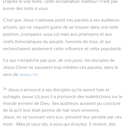
D'après le vrai texte, cette exclamation
malheur !
n'est pas
suivie des mots
à vous
.
C'est que Jésus n'adresse point ces paroles à ses auditeurs
actuels, qui ne risquent guère de se trouver dans une telle
position, (comparez
) mais aux pharisiens et aux
verset 22
chefs théocratiques du peuple, honorés de tous, et qui
recherchaient avidement cette influence et cette popularité.
Ce qui n'empêche pas que, de nos jours, les disciples de
Jésus-Christ ne sauraient trop méditer ces paroles, dans le
sens de
.
Galates 1.10
28
Jésus a annoncé à ses disciples qu'ils seront haïs et
outragés, (
) puis il a prononcé des malédictions sur le
verset 22
monde ennemi de Dieu. Ses auditeurs auraient pu conclure
de là qu'il leur était permis de haïr leurs ennemis.
Jésus, en se tournant vers eux, prévient leur pensée par ces
mots :
Mais je vous dis, à vous qui écoutez
. Il revient, des