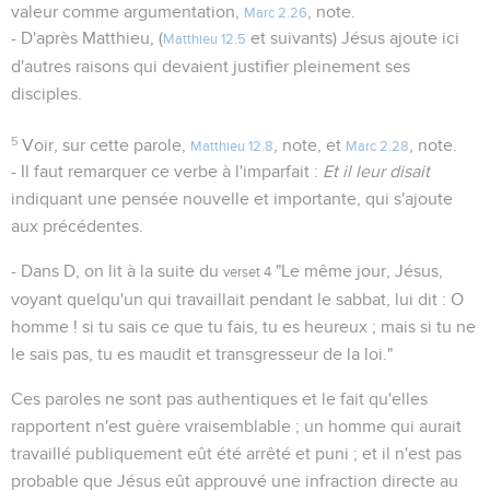
valeur comme argumentation,
, note.
Marc 2.26
- D'après Matthieu, (
et suivants) Jésus ajoute ici
Matthieu 12.5
d'autres raisons qui devaient justifier pleinement ses
disciples.
5
Voir, sur cette parole,
, note, et
, note.
Matthieu 12.8
Marc 2.28
- Il faut remarquer ce verbe à l'imparfait :
Et il leur disait
indiquant une pensée nouvelle et importante, qui s'ajoute
aux précédentes.
- Dans D, on lit à la suite du
"Le même jour, Jésus,
verset 4
voyant quelqu'un qui travaillait pendant le sabbat, lui dit : O
homme ! si tu sais ce que tu fais, tu es heureux ; mais si tu ne
le sais pas, tu es maudit et transgresseur de la loi."
Ces paroles ne sont pas authentiques et le fait qu'elles
rapportent n'est guère vraisemblable ; un homme qui aurait
travaillé publiquement eût été arrêté et puni ; et il n'est pas
probable que Jésus eût approuvé une infraction directe au