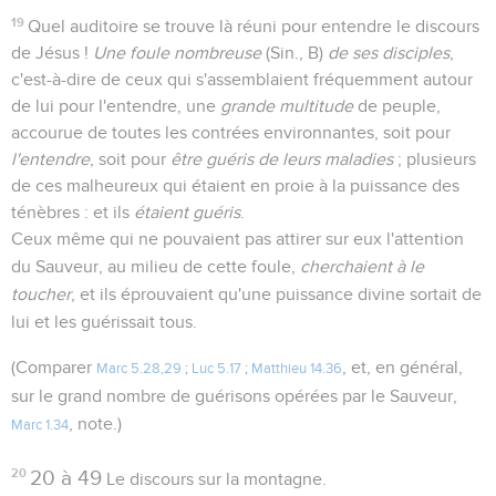
19
Quel auditoire se trouve là réuni pour entendre le discours
de Jésus !
Une foule nombreuse
(Sin., B)
de ses disciples
,
c'est-à-dire de ceux qui s'assemblaient fréquemment autour
de lui pour l'entendre, une
grande multitude
de peuple,
accourue de toutes les contrées environnantes, soit pour
l'entendre
, soit pour
être guéris de leurs maladies
; plusieurs
de ces malheureux qui étaient en proie à la puissance des
ténèbres : et ils
étaient guéris
.
Ceux même qui ne pouvaient pas attirer sur eux l'attention
du Sauveur, au milieu de cette foule,
cherchaient à le
toucher
, et ils éprouvaient qu'une puissance divine sortait de
lui et les guérissait tous.
(Comparer
, et, en général,
Marc 5.28,29
;
Luc 5.17
;
Matthieu 14.36
sur le grand nombre de guérisons opérées par le Sauveur,
, note.)
Marc 1.34
20
20 à 49
Le discours sur la montagne.