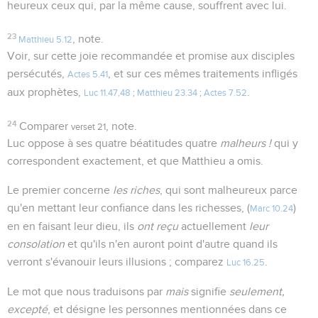
heureux ceux qui, par la même cause, souffrent avec lui.
23
, note.
Matthieu 5.12
Voir, sur cette joie recommandée et promise aux disciples
persécutés,
, et sur ces mêmes traitements infligés
Actes 5.41
aux prophètes,
.
Luc 11.47,48
;
Matthieu 23.34
;
Actes 7.52
24
Comparer
, note.
verset 21
Luc oppose à ses quatre béatitudes quatre
malheurs !
qui y
correspondent exactement, et que Matthieu a omis.
Le premier concerne
les riches
, qui sont malheureux parce
qu'en mettant leur confiance dans les richesses, (
)
Marc 10.24
en en faisant leur dieu, ils
ont reçu
actuellement
leur
consolation
et qu'ils n'en auront point d'autre quand ils
verront s'évanouir leurs illusions ; comparez
.
Luc 16.25
Le mot que nous traduisons par
mais
signifie
seulement,
excepté
, et désigne les personnes mentionnées dans ce