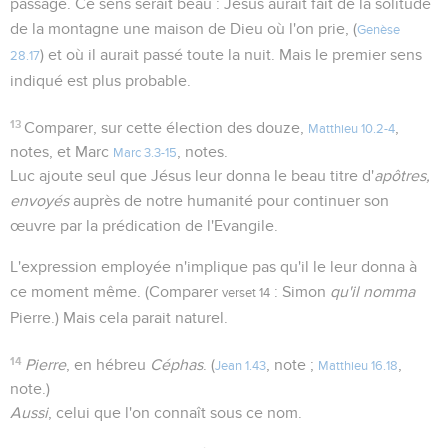
passage. Ce sens serait beau : Jésus aurait fait de la solitude
de la montagne une maison de Dieu où l'on prie, (
Genèse
) et où il aurait passé toute la nuit. Mais le premier sens
28.17
indiqué est plus probable.
13
Comparer, sur cette élection des douze,
,
Matthieu 10.2-4
notes, et Marc
, notes.
Marc 3.3-15
Luc ajoute seul que Jésus leur donna le beau titre d'
apôtres,
envoyés
auprès de notre humanité pour continuer son
œuvre par la prédication de l'Evangile.
L'expression employée n'implique pas qu'il le leur donna à
ce moment même. (Comparer
: Simon
qu'il nomma
verset 14
Pierre.) Mais cela parait naturel.
14
Pierre
, en hébreu
Céphas
. (
, note ;
,
Jean 1.43
Matthieu 16.18
note.)
Aussi
, celui que l'on connaît sous ce nom.