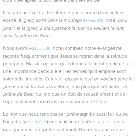
continuer après lui son œuvre dans le monde.
Il se prépare à cet acte solennel par la prière dans un lieu
écarté. Il (grec)
sortit dans la montagne
(
, note)
pour
Marc 3.13
prier
; et là (grec)
il était passant la nuit
, ou
veillant la nuit,
dans la prière de Dieu
.
Nous avons vu (
, note) combien notre évangéliste
Luc 5.16
raconte fréquemment que Jésus se retirait dans la solitude
pour prier. Mais ici on sent qu'il donne à la mention de ce fait
une importance particulière ; les termes qu'il emploie sont
solennels, inusités. Celui-ci :
passer la nuit en veillant dans la
prière
, ne se trouve pas ailleurs, non plus que cet autre :
la
prière de Dieu
, qui indique un état de recueillement et de
supplication intense dans la communion de Dieu.
Le mot que nous rendons par
prière
signifie aussi le lieu où
l'on prie, (
) une maison de prière ; et c'est ainsi
Actes 16.13
,
16
que quelques interprètes ont voulu l'entendre dans notre