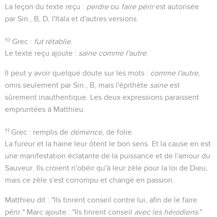
La leçon du texte reçu :
perdre
ou
faire périr
est autorisée
par Sin., B, D, l'Itala et d'autres versions.
10
Grec :
fut rétablie
.
Le texte reçu ajoute :
saine comme l'autre
.
Il peut y avoir quelque doute sur les mots :
comme l'autre
,
omis seulement par Sin., B, mais l'épithète
saine
est
sûrement inauthentique. Les deux expressions paraissent
empruntées à Matthieu.
11
Grec : remplis de
démence
, de folie.
La fureur et la haine leur ôtent le bon sens. Et la cause en est
une manifestation éclatante de la puissance et de l'amour du
Sauveur. Ils croient n'obéir qu'à leur zèle pour la loi de Dieu,
mais ce zèle s'est corrompu et changé en passion.
Matthieu dit : "Ils tinrent conseil contre lui, afin de le faire
périr." Marc ajoute : "Ils tinrent conseil
avec les hérodiens
."