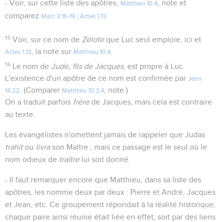
- Voir, sur cette liste des apôtres,
, note et
Matthieu 10.4
comparez
Marc 3.16-19
;
Actes 1.13
15
Voir, sur ce nom de
Zélote
que Luc seul emploie, ici et
, la note sur
.
Actes 1.13
Matthieu 10.4
16
Le nom de
Jude, fils de Jacques
, est propre à Luc.
L'existence d'un apôtre de ce nom est confirmée par
Jean
. (Comparer
, note.)
14.22
Matthieu 10.3,4
On a traduit parfois
frère
de Jacques, mais cela est contraire
au texte.
Les évangélistes n'omettent jamais de rappeler que Judas
trahit
ou
livra
son Maître ; mais ce passage est le seul où le
nom odieux de
traître
lui soit donné.
- Il faut remarquer encore que Matthieu, dans sa liste des
apôtres, les nomme deux par deux : Pierre et André, Jacques
et Jean, etc. Ce groupement répondait à la réalité historique,
chaque paire ainsi réunie était liée en effet, soit par des liens