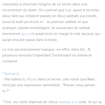
interprète à chercher l'origine de ce terme dans une
incorrection du texte. On a pensé que Luc, ayant à raconter
deux faits qui s'étaient passés en deux sabbats successifs,
(
) avait pu écrire ici :
au premier sabbat
, et que
verset 6
quelque copiste inintelligent, se souvenant du sabbat
mentionné, (
) aurait écrit en marge le mot
second
, qui
Luc 4.31
aurait ensuite passé dans le texte.
Le mot
second-premier
manque, en effet, dans Sin., B,
plusieurs versions Cependant Tischendorf lui-même le
conserve.
3
.
1Samuel 21
-
Pas même lu !
Il y a, dans ce terme, une ironie que Marc
rend par une expression semblable : "N'avez vous
jamais
lu ?"
4
Voir, sur cette réponse de Jésus,
, note, et sur sa
Matthieu 12.4