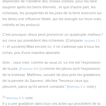
déprendre de l'idolâtrie des choses visibles, pour les faire
soupirer après les biens éternels ; et que d'autre part, les
richesses, les prospérités et les joies de la terre exercent sur
les âmes une influence fatale, qui les aveugle sur leurs vrais
intérêts et les endurcit.
C'est pourquoi Jésus peut prononcer un quadruple
malheur !
sur ceux qui possèdent des richesses. (Comparer
Jacques 2.5
;
et suivants) Mais encore ici, il ne s'adresse pas à tous les
5.1
riches, pris d'une manière abstraite.
Grec :
vous rirez
, comme au
. Le rire est l'expression
verset 25
de la joie, (
) comme les pleurs sont l'expression
Psaumes 126.2
de la tristesse. Matthieu, suivant de plus près les gradations
de la pensée du Sauveur, déclare "heureux ceux qui
pleurent, parce qu'ils seront
consolés
." (
, note.)
Matthieu 5.4
22
, note.
Matthieu 5.11
Il y a une gradation dans tous ces actes qui procèdent de la