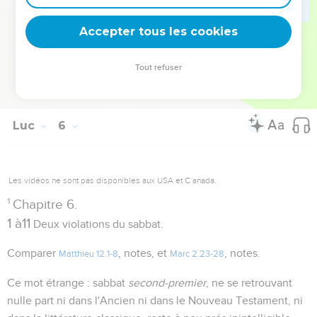
qui, selon Matthieu, (
) avaient soulevé la question
Matthieu 9.14
Accepter tous les cookies
des jeûnes, occasion de tout ce discours.
Tout refuser
Autres ressources sur theotex.org, contact theotex@gmail.com
Luc
6
Les vidéos ne sont pas disponibles aux USA et C anada.
1
Chapitre 6.
1 à11
Deux violations du sabbat.
Comparer
, notes, et
, notes.
Matthieu 12.1-8
Marc 2.23-28
Ce mot étrange : sabbat
second-premier
, ne se retrouvant
nulle part ni dans l'Ancien ni dans le Nouveau Testament, ni