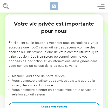
elle-même qui fait toutes choses nouvelles.
Mais il n'est pas naturel de s'attendre à ce que des hommes
Bible annotée
tels que les disciples de Jean et ceux des pharisiens, (
verset
Votre vie privée est importante
Luc
5
) habitués aux formes et à l'esprit de l'ancienne alliance, y
33
pour nous
renoncent
aussitôt
, pour embrasser la vie nouvelle qui leur
est présentée. L'habitude, les préjugés, et la pente naturelle
En cliquant sur le bouton « Accepter tous les cookies », vous
de leurs cœurs leur font dire : L'ancienne religion est
bonne
.
acceptez que TopChrétien utilise des traceurs (comme des
cookies ou l'identifiant unique de votre compte utilisateur) et
Ainsi Jésus avec beaucoup d'indulgence adoucit ce qu'il y a
traite vos données à caractère personnel (comme vos
données de navigation et les informations renseignées dans
d'absolu dans les deux premières paraboles, ou du moins
votre compte utilisateur) dans les buts suivants :
exprime la pensée qu'il faut supporter avec patience ceux
qui ne peuvent se déprendre tout à coup de leurs vieilles
Mesurer l'audience de notre service
convictions judaïques pour embrasser l'Evangile.
Vous permettre d'utiliser des services tiers tels que de la
vidéo, des cartes du monde…
On reconnaît bien là la charité du Maître qui "ne brise pas le
Vous permettre d'entrer en contact avec notre service de
relation aux utilisateurs.
roseau froissé et n'éteint pas le lumignon fumant." Cette
miséricorde se comprend d'autant mieux ici, qu'elle
Choisir mes cookies
s'exerçait surtout à l'égard des disciples de Jean-Baptiste