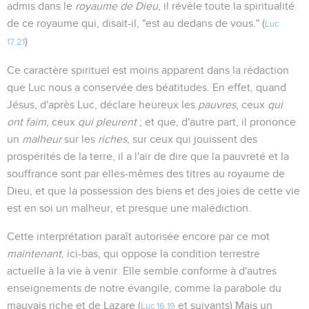
admis dans le
royaume de Dieu
, il révèle toute la spiritualité
de ce royaume qui, disait-il, "est au dedans de vous." (
Luc
)
17.21
Ce caractère spirituel est moins apparent dans la rédaction
que Luc nous a conservée des béatitudes. En effet, quand
Jésus, d'après Luc, déclare heureux les
pauvres
, ceux
qui
ont faim
, ceux
qui pleurent
; et que, d'autre part, il prononce
un
malheur
sur les
riches
, sur ceux qui jouissent des
prospérités de la terre, il a l'air de dire que la pauvreté et la
souffrance sont par elles-mêmes des titres au royaume de
Dieu, et que la possession des biens et des joies de cette vie
est en soi un malheur, et presque une malédiction.
Cette interprétation paraît autorisée encore par ce mot
maintenant
, ici-bas, qui oppose la condition terrestre
actuelle à la vie à venir. Elle semble conforme à d'autres
enseignements de notre évangile, comme la parabole du
mauvais riche et de Lazare (
et suivants) Mais un
Luc 16.19