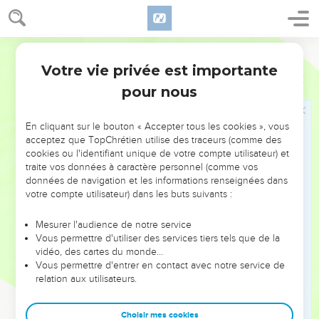
59
Ainsi Joseph prit le corps, et l'enveloppa d'un linceul net ;
60
Et le mit dans son sépulcre neuf, qu'il avait taillé dans le
roc ; et après avoir roulé une grande pierre à l'entrée du
Martin
sépulcre, il s'en alla.
Votre vie privée est importante
Matthieu
27
61
Et là étaient Marie-Magdeleine et l'autre Marie, assises vis-
pour nous
à-vis du sépulcre.
En cliquant sur le bouton « Accepter tous les cookies », vous
La garde du tombeau
acceptez que TopChrétien utilise des traceurs (comme des
cookies ou l'identifiant unique de votre compte utilisateur) et
62
Or le lendemain, qui est après la préparation [du Sabbat],
traite vos données à caractère personnel (comme vos
les principaux Sacrificateurs et les Pharisiens s'assemblèrent
données de navigation et les informations renseignées dans
vers Pilate,
votre compte utilisateur) dans les buts suivants :
63
Et lui dirent : Seigneur ! il nous souvient que ce séducteur
Mesurer l'audience de notre service
disait, quand il était encore en vie : dans trois jours je
Vous permettre d'utiliser des services tiers tels que de la
ressusciterai.
vidéo, des cartes du monde…
Vous permettre d'entrer en contact avec notre service de
64
Commande donc que le sépulcre soit gardé sûrement
relation aux utilisateurs.
jusques au troisième jour ; de peur que ses Disciples ne
viennent de nuit, et ne le dérobent, et qu'ils ne disent au
Choisir mes cookies