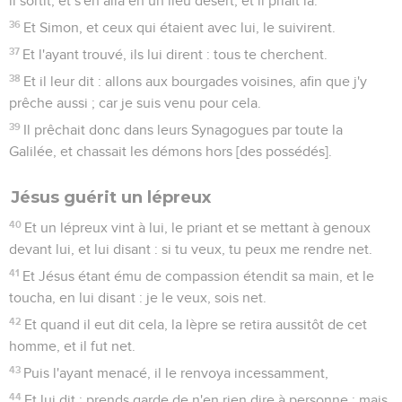
il sortit, et s'en alla en un lieu désert, et il priait là.
36
Et Simon, et ceux qui étaient avec lui, le suivirent.
37
Et l'ayant trouvé, ils lui dirent : tous te cherchent.
38
Et il leur dit : allons aux bourgades voisines, afin que j'y
prêche aussi ; car je suis venu pour cela.
39
Il prêchait donc dans leurs Synagogues par toute la
Galilée, et chassait les démons hors [des possédés].
Jésus guérit un lépreux
40
Et un lépreux vint à lui, le priant et se mettant à genoux
devant lui, et lui disant : si tu veux, tu peux me rendre net.
41
Et Jésus étant ému de compassion étendit sa main, et le
toucha, en lui disant : je le veux, sois net.
42
Et quand il eut dit cela, la lèpre se retira aussitôt de cet
homme, et il fut net.
43
Puis l'ayant menacé, il le renvoya incessamment,
44
Et lui dit : prends garde de n'en rien dire à personne ; mais