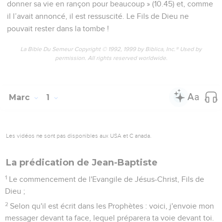
donner sa vie en rançon pour beaucoup » (10.45) et, comme
il l’avait annoncé, il est ressuscité. Le Fils de Dieu ne
pouvait rester dans la tombe !
La Bible Du Semeur Copyright © 1992, 1999 by Biblica, Inc.® Used by
permission. All rights reserved worldwide.
Marc
1
Les vidéos ne sont pas disponibles aux USA et C anada.
La prédication de Jean-Baptiste
1
Le commencement de l'Evangile de Jésus-Christ, Fils de
Dieu ;
2
Selon qu'il est écrit dans les Prophètes : voici, j'envoie mon
messager devant ta face, lequel préparera ta voie devant toi.