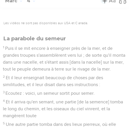
Marc
4
Les vidéos ne sont pas disponibles aux USA et C anada.
La parabole du semeur
1
Puis il se mit encore à enseigner près de la mer, et de
grandes troupes s'assemblèrent vers lui ; de sorte qu'il monta
dans une nacelle, et s'étant assis [dans la nacelle] sur la mer,
tout le peuple demeura à terre sur le rivage de la mer.
2
Et il leur enseignait beaucoup de choses par des
similitudes, et il leur disait dans ses instructions :
3
Ecoutez : voici, un semeur sortit pour semer.
4
Et il arriva qu'en semant, une partie [de la semence] tomba
le long du chemin, et les oiseaux du ciel vinrent, et la
mangèrent toute
5
Une autre partie tomba dans des lieux pierreux, où elle