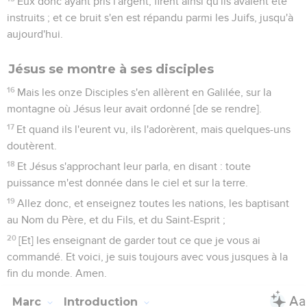
Eux donc ayant pris l'argent, firent ainsi qu'ils avaient été
instruits ; et ce bruit s'en est répandu parmi les Juifs, jusqu'à
aujourd'hui.
Jésus se montre à ses disciples
16
Mais les onze Disciples s'en allèrent en Galilée, sur la
montagne où Jésus leur avait ordonné [de se rendre].
17
Et quand ils l'eurent vu, ils l'adorèrent, mais quelques-uns
doutèrent.
18
Et Jésus s'approchant leur parla, en disant : toute
puissance m'est donnée dans le ciel et sur la terre.
19
Allez donc, et enseignez toutes les nations, les baptisant
au Nom du Père, et du Fils, et du Saint-Esprit ;
20
[Et] les enseignant de garder tout ce que je vous ai
commandé. Et voici, je suis toujours avec vous jusques à la
fin du monde. Amen.
Marc
Introduction