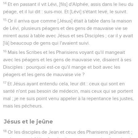
14
Et en passant il vit Lévi, [fils] d'Alphée, assis dans le lieu du
péage, et il lui dit : suis-moi. Et [Lévi] s'étant levé, le suivit.
15
Or il arriva que comme [Jésus] était à table dans la maison
de Lévi, plusieurs péagers et des gens de mauvaise vie se
mirent aussi à table avec Jésus et ses Disciples ; car il y avait
[là] beaucoup de gens qui l'avaient suivi.
16
Mais les Scribes et les Pharisiens voyant qu'il mangeait
avec les péagers et les gens de mauvaise vie, disaient à ses
Disciples : pourquoi est-ce qu'il mange et boit avec les
péagers et les gens de mauvaise vie ?
17
Et Jésus ayant entendu cela, leur dit : ceux qui sont en
santé n'ont pas besoin de médecin, mais ceux qui se portent
mal ; je ne suis point venu appeler à la repentance les justes,
mais les pécheurs.
Jésus et le jeûne
18
Or les disciples de Jean et ceux des Pharisiens jeûnaient ;