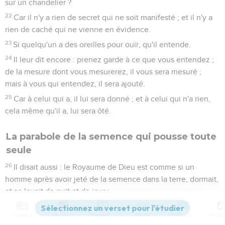
sur un chandelier ?
22
Car il n'y a rien de secret qui ne soit manifesté ; et il n'y a
rien de caché qui ne vienne en évidence.
23
Si quelqu'un a des oreilles pour ouïr, qu'il entende.
24
Il leur dit encore : prenez garde à ce que vous entendez ;
de la mesure dont vous mesurerez, il vous sera mesuré ;
mais à vous qui entendez, il sera ajouté.
25
Car à celui qui a, il lui sera donné ; et à celui qui n'a rien,
cela même qu'il a, lui sera ôté.
La parabole de la semence qui pousse toute
seule
26
Il disait aussi : le Royaume de Dieu est comme si un
homme après avoir jeté de la semence dans la terre, dormait,
et se levait de nuit et de jour ;
27
Et que la semence germât et crût, sans qu'il sache
Contenus
Versions
Commentaires
Strong
Dictionnaire
comment.