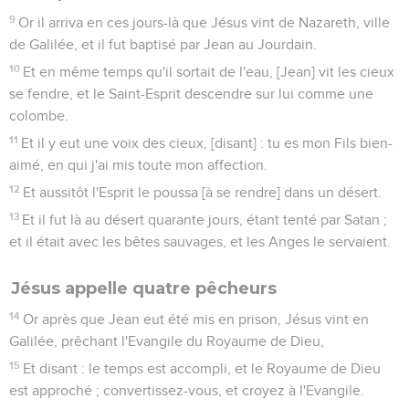
9
Or il arriva en ces jours-là que Jésus vint de Nazareth, ville
de Galilée, et il fut baptisé par Jean au Jourdain.
10
Et en même temps qu'il sortait de l'eau, [Jean] vit les cieux
se fendre, et le Saint-Esprit descendre sur lui comme une
colombe.
11
Et il y eut une voix des cieux, [disant] : tu es mon Fils bien-
aimé, en qui j'ai mis toute mon affection.
12
Et aussitôt l'Esprit le poussa [à se rendre] dans un désert.
13
Et il fut là au désert quarante jours, étant tenté par Satan ;
et il était avec les bêtes sauvages, et les Anges le servaient.
Jésus appelle quatre pêcheurs
14
Or après que Jean eut été mis en prison, Jésus vint en
Galilée, prêchant l'Evangile du Royaume de Dieu,
15
Et disant : le temps est accompli, et le Royaume de Dieu
est approché ; convertissez-vous, et croyez à l'Evangile.