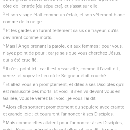
côté de l'entrée [du sépulcre], et s'assit sur elle.
3
Et son visage était comme un éclair, et son vêtement blanc
comme de la neige.
4
Et les gardes en furent tellement saisis de frayeur, qu'ils
devinrent comme morts.
5
Mais l'Ange prenant la parole, dit aux femmes : pour vous,
n'ayez point de peur ; car je sais que vous cherchez Jésus,
qui a été crucifié.
6
Il n'est point ici ; car il est ressuscité, comme il l'avait dit ;
venez, et voyez le lieu où le Seigneur était couché.
7
Et allez-vous-en promptement, et dites à ses Disciples qu'il
est ressuscité des morts. Et voici, il s'en va devant vous en
Galilée, vous le verrez là ; voici, je vous l'ai dit.
8
Alors elles sortirent promptement du sépulcre avec crainte
et grande joie ; et coururent l'annoncer à ses Disciples.
9
Mais comme elles allaient pour l'annoncer à ses Disciples,
voici, Jésus se présenta devant elles, et leur dit : je vous