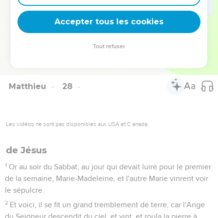
peuple : il est ressuscité des morts ; car cette dernière
imposture serait pire que la première.
Accepter tous les cookies
65
Mais Pilate leur dit : vous avez la garde ; allez, et assurez-
le comme vous l'entendrez.
Tout refuser
66
Ils s'en allèrent donc, et assurèrent le sépulcre, scellant la
pierre, et y mettant des gardes.
Matthieu
28
Les vidéos ne sont pas disponibles aux USA et C anada.
de Jésus
1
Or au soir du Sabbat, au jour qui devait luire pour le premier
de la semaine, Marie-Madeleine, et l'autre Marie vinrent voir
le sépulcre.
2
Et voici, il se fit un grand tremblement de terre, car l'Ange
du Seigneur descendit du ciel, et vint, et roula la pierre à