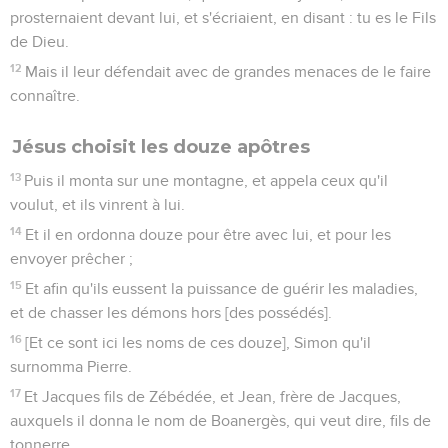
prosternaient devant lui, et s'écriaient, en disant : tu es le Fils
de Dieu.
12
Mais il leur défendait avec de grandes menaces de le faire
connaître.
Jésus choisit les douze apôtres
13
Puis il monta sur une montagne, et appela ceux qu'il
voulut, et ils vinrent à lui.
14
Et il en ordonna douze pour être avec lui, et pour les
envoyer prêcher ;
15
Et afin qu'ils eussent la puissance de guérir les maladies,
et de chasser les démons hors [des possédés].
16
[Et ce sont ici les noms de ces douze], Simon qu'il
surnomma Pierre.
17
Et Jacques fils de Zébédée, et Jean, frère de Jacques,
auxquels il donna le nom de Boanergès, qui veut dire, fils de
tonnerre.