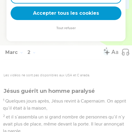
tenait dehors, dans les lieux déserts, et l’on venait à lui de
Accepter tous les cookies
toutes parts.
© Société biblique française – Bibli’O, 1978, avec autorisation. Pour vous procurer
Tout refuser
une Bible imprimée, rendez-vous sur www.editionsbiblio.fr
Marc
2
Les vidéos ne sont pas disponibles aux USA et C anada.
Jésus guérit un homme paralysé
1
Quelques jours après, Jésus revint à Capernaüm. On apprit
qu’il était à la maison,
2
et il s’assembla un si grand nombre de personnes qu’il n’y
avait plus de place, même devant la porte. Il leur annonçait
la parole.