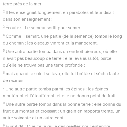
terre près de la mer.
2
Il les enseignait longuement en paraboles et leur disait
dans son enseignement :
3
Écoutez : Le semeur sortit pour semer.
4
Comme il semait, une partie (de la semence) tomba le long
du chemin : les oiseaux vinrent et la mangèrent.
5
Une autre partie tomba dans un endroit pierreux, où elle
n’avait pas beaucoup de terre ; elle leva aussitôt, parce
qu’elle ne trouva pas une terre profonde ;
6
mais quand le soleil se leva, elle fut brûlée et sécha faute
de racines.
7
Une autre partie tomba parmi les épines : les épines
montèrent et l’étouffèrent, et elle ne donna point de fruit.
8
Une autre partie tomba dans la bonne terre : elle donna du
fruit qui montait et croissait : un grain en rapporta trente, un
autre soixante et un autre cent.
9
Puis il dit : Que celui qui a des oreilles pour entendre,