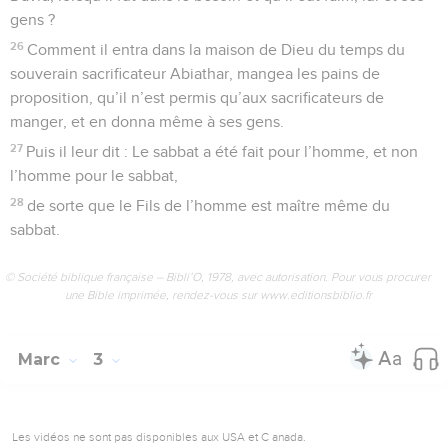
gens ?
26
Comment il entra dans la maison de Dieu du temps du
souverain sacrificateur Abiathar, mangea les pains de
proposition, qu’il n’est permis qu’aux sacrificateurs de
manger, et en donna même à ses gens.
27
Puis il leur dit : Le sabbat a été fait pour l’homme, et non
l’homme pour le sabbat,
28
de sorte que le Fils de l’homme est maître même du
sabbat.
© Société biblique française – Bibli’O, 1978, avec autorisation. Pour vous procurer
une Bible imprimée, rendez-vous sur www.editionsbiblio.fr
Marc
3
Les vidéos ne sont pas disponibles aux USA et C anada.