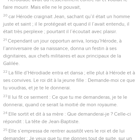
faire mourir. Mais elle ne le pouvait,
20
car Hérode craignait Jean, sachant qu’il était un homme
juste et saint ; il le protégeait et quand il l’avait entendu, il
était très perplexe ; pourtant il l’écoutait avec plaisir.
21
Cependant un jour opportun arriva, lorsqu’Hérode, à
l’anniversaire de sa naissance, donna un festin à ses
dignitaires, aux chefs militaires et aux principaux de la
Galilée.
22
La fille d’Hérodiade entra et dansa ; elle plut à Hérode et à
ses convives. Le roi dit à la jeune fille : Demande-moi ce que
tu voudras, et je te le donnerai.
23
Il lui fit ce serment : Ce que tu me demanderas, je te le
donnerai, quand ce serait la moitié de mon royaume.
24
Elle sortit et dit à sa mère : Que demanderai-je ? Celle-ci
répondit : La tête de Jean-Baptiste.
25
Elle s’empressa de rentrer aussitôt vers le roi et de lui
demander : Je veux que tu me donnes tout de suite, sur un