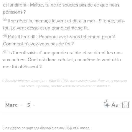
et lui dirent : Maître, tu ne te soucies pas de ce que nous
périssons ?
39
Il se réveilla, menaça le vent et dit à la mer : Silence, tais-
toi. Le vent cessa et un grand calme se fit.
40
Puis il leur dit : Pourquoi avez-vous tellement peur ?
Comment n’avez-vous pas de foi ?
41
Ils furent saisis d’une grande crainte et se dirent les uns
aux autres : Quel est donc celui-ci, car même le vent et la
mer lui obéissent ?
© Société biblique française – Bibli’O, 1978, avec autorisation. Pour vous procurer
une Bible imprimée, rendez-vous sur www.editionsbiblio.fr
Marc
5
Les vidéos ne sont pas disponibles aux USA et C anada.