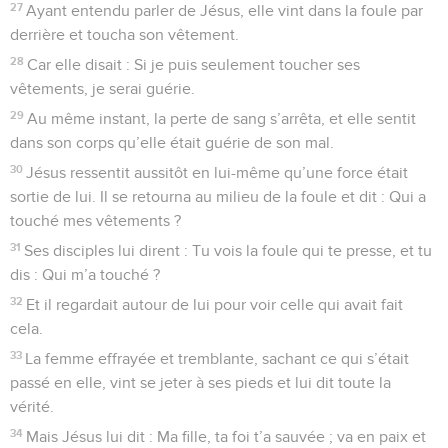
27
Ayant entendu parler de Jésus, elle vint dans la foule par
derrière et toucha son vêtement.
28
Car elle disait : Si je puis seulement toucher ses
vêtements, je serai guérie.
29
Au même instant, la perte de sang s’arrêta, et elle sentit
dans son corps qu’elle était guérie de son mal.
30
Jésus ressentit aussitôt en lui-même qu’une force était
sortie de lui. Il se retourna au milieu de la foule et dit : Qui a
touché mes vêtements ?
31
Ses disciples lui dirent : Tu vois la foule qui te presse, et tu
dis : Qui m’a touché ?
32
Et il regardait autour de lui pour voir celle qui avait fait
cela.
33
La femme effrayée et tremblante, sachant ce qui s’était
passé en elle, vint se jeter à ses pieds et lui dit toute la
vérité.
34
Mais Jésus lui dit : Ma fille, ta foi t’a sauvée ; va en paix et