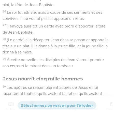
plat, la tête de Jean-Baptiste.
26
Le roi fut attristé, mais à cause de ses serments et des
convives, il ne voulut pas lui opposer un refus.
27
Il envoya aussitôt un garde avec ordre d’apporter la tête
de Jean-Baptiste.
28
(Le garde) alla décapiter Jean dans sa prison et apporta la
tête sur un plat. Il la donna à la jeune fille, et la jeune fille la
donna à sa mère.
29
A cette nouvelle, les disciples de Jean vinrent prendre
son corps et le mirent dans un tombeau.
Jésus nourrit cinq mille hommes
30
Les apôtres se rassemblèrent auprès de Jésus et lui
racontèrent tout ce qu’ils avaient fait et ce qu’ils avaient
enseigné.
31
Il leur dit : Venez à l’écart dans un lieu désert et reposez-
Contenus
Versions
Commentaires
Strong
Dictionnaire
vous un peu. Car beaucoup de personnes allaient et