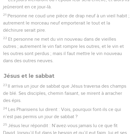
jeûneront en ce jour-là.
21
Personne ne coud une pièce de drap neuf à un vieil habit ;
autrement le morceau neuf emporterait le tout et la
déchirure serait pire.
22
Et personne ne met du vin nouveau dans de vieilles
outres ; autrement le vin fait rompre les outres, et le vin et
les outres sont perdus ; mais il faut mettre le vin nouveau
dans des outres neuves.
Jésus et le sabbat
23
Il arriva un jour de sabbat que Jésus traversa des champs
de blé. Ses disciples, chemin faisant, se mirent à arracher
des épis.
24
Les Pharisiens lui dirent : Vois, pourquoi font-ils ce qui
n’est pas permis un jour de sabbat ?
25
Jésus leur répondit : N’avez-vous jamais lu ce que fit
David, lorsqu’il fut dans le besoin et qu’il eut faim, lui et ses