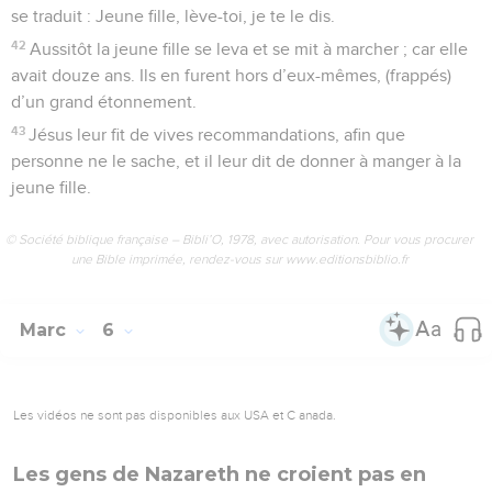
se traduit : Jeune fille, lève-toi, je te le dis.
42
Aussitôt la jeune fille se leva et se mit à marcher ; car elle
avait douze ans. Ils en furent hors d’eux-mêmes, (frappés)
d’un grand étonnement.
43
Jésus leur fit de vives recommandations, afin que
personne ne le sache, et il leur dit de donner à manger à la
jeune fille.
© Société biblique française – Bibli’O, 1978, avec autorisation. Pour vous procurer
une Bible imprimée, rendez-vous sur www.editionsbiblio.fr
Marc
6
Les vidéos ne sont pas disponibles aux USA et C anada.
Les gens de Nazareth ne croient pas en