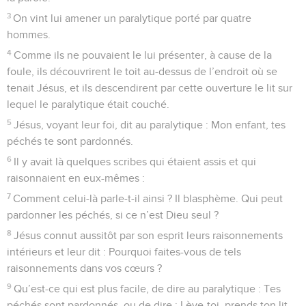
3
On vint lui amener un paralytique porté par quatre
hommes.
4
Comme ils ne pouvaient le lui présenter, à cause de la
foule, ils découvrirent le toit au-dessus de l’endroit où se
tenait Jésus, et ils descendirent par cette ouverture le lit sur
lequel le paralytique était couché.
5
Jésus, voyant leur foi, dit au paralytique : Mon enfant, tes
péchés te sont pardonnés.
6
Il y avait là quelques scribes qui étaient assis et qui
raisonnaient en eux-mêmes :
7
Comment celui-là parle-t-il ainsi ? Il blasphème. Qui peut
pardonner les péchés, si ce n’est Dieu seul ?
8
Jésus connut aussitôt par son esprit leurs raisonnements
intérieurs et leur dit : Pourquoi faites-vous de tels
raisonnements dans vos cœurs ?
9
Qu’est-ce qui est plus facile, de dire au paralytique : Tes
péchés sont pardonnés, ou de dire : Lève-toi, prends ton lit