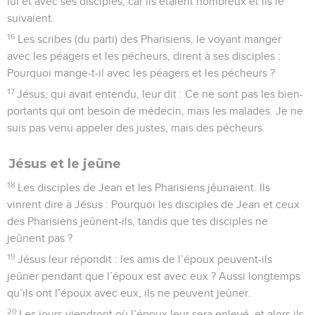
lui et avec ses disciples, car ils étaient nombreux et ils le
suivaient.
16
Les scribes (du parti) des Pharisiens, le voyant manger
avec les péagers et les pécheurs, dirent à ses disciples :
Pourquoi mange-t-il avec les péagers et les pécheurs ?
17
Jésus, qui avait entendu, leur dit : Ce ne sont pas les bien-
portants qui ont besoin de médecin, mais les malades. Je ne
suis pas venu appeler des justes, mais des pécheurs.
Jésus et le jeûne
18
Les disciples de Jean et les Pharisiens jêunaient. Ils
vinrent dire à Jésus : Pourquoi les disciples de Jean et ceux
des Pharisiens jeûnent-ils, tandis que tes disciples ne
jeûnent pas ?
19
Jésus leur répondit : les amis de l’époux peuvent-ils
jeûner pendant que l’époux est avec eux ? Aussi longtemps
qu’ils ont l’époux avec eux, ils ne peuvent jeûner.
20
Les jours viendront où l’époux leur sera enlevé, et alors ils