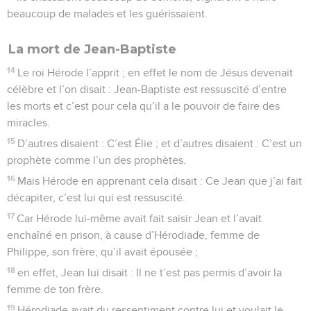
beaucoup de malades et les guérissaient.
La mort de Jean-Baptiste
14
Le roi Hérode l’apprit ; en effet le nom de Jésus devenait
célèbre et l’on disait : Jean-Baptiste est ressuscité d’entre
les morts et c’est pour cela qu’il a le pouvoir de faire des
miracles.
15
D’autres disaient : C’est Élie ; et d’autres disaient : C’est un
prophète comme l’un des prophètes.
16
Mais Hérode en apprenant cela disait : Ce Jean que j’ai fait
décapiter, c’est lui qui est ressuscité.
17
Car Hérode lui-même avait fait saisir Jean et l’avait
enchaîné en prison, à cause d’Hérodiade, femme de
Philippe, son frère, qu’il avait épousée ;
18
en effet, Jean lui disait : Il ne t’est pas permis d’avoir la
femme de ton frère.
19
Hérodiade avait du ressentiment contre lui et voulait le