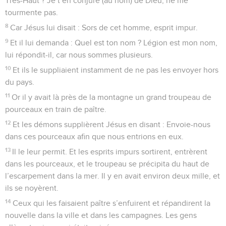
Très-Haut ? Je t’en conjure (au nom) de Dieu, ne me
tourmente pas.
8
Car Jésus lui disait : Sors de cet homme, esprit impur.
9
Et il lui demanda : Quel est ton nom ? Légion est mon nom,
lui répondit-il, car nous sommes plusieurs.
10
Et ils le suppliaient instamment de ne pas les envoyer hors
du pays.
11
Or il y avait là près de la montagne un grand troupeau de
pourceaux en train de paître.
12
Et les démons supplièrent Jésus en disant : Envoie-nous
dans ces pourceaux afin que nous entrions en eux.
13
Il le leur permit. Et les esprits impurs sortirent, entrèrent
dans les pourceaux, et le troupeau se précipita du haut de
l’escarpement dans la mer. Il y en avait environ deux mille, et
ils se noyèrent.
14
Ceux qui les faisaient paître s’enfuirent et répandirent la
nouvelle dans la ville et dans les campagnes. Les gens