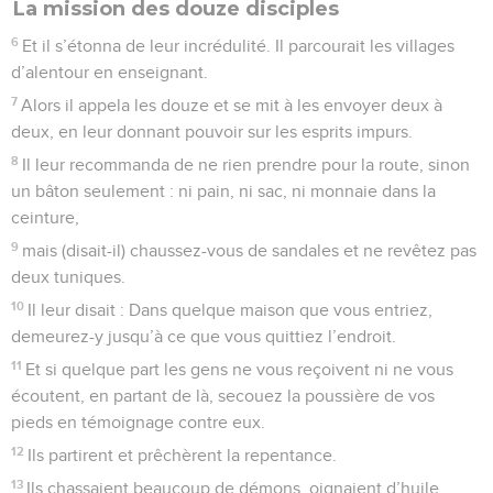
La mission des douze disciples
6
Et il s’étonna de leur incrédulité. Il parcourait les villages
d’alentour en enseignant.
7
Alors il appela les douze et se mit à les envoyer deux à
deux, en leur donnant pouvoir sur les esprits impurs.
8
Il leur recommanda de ne rien prendre pour la route, sinon
un bâton seulement : ni pain, ni sac, ni monnaie dans la
ceinture,
9
mais (disait-il) chaussez-vous de sandales et ne revêtez pas
deux tuniques.
10
Il leur disait : Dans quelque maison que vous entriez,
demeurez-y jusqu’à ce que vous quittiez l’endroit.
11
Et si quelque part les gens ne vous reçoivent ni ne vous
écoutent, en partant de là, secouez la poussière de vos
pieds en témoignage contre eux.
12
Ils partirent et prêchèrent la repentance.
13
Ils chassaient beaucoup de démons, oignaient d’huile