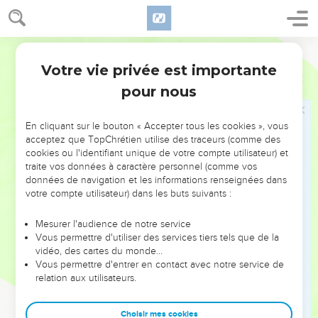
synagogues et chassant les démons.
Jésus guérit un lépreux
Segond 1978 (Colombe)
Votre vie privée est importante
40
Un lépreux vint à lui et, se jetant à genoux, il lui dit d’un
Marc
1
ton suppliant : Si tu le veux, tu peux me rendre pur.
pour nous
41
Jésus, ému de compassion, étendit la main, le toucha et
dit : Je le veux, sois pur.
En cliquant sur le bouton « Accepter tous les cookies », vous
acceptez que TopChrétien utilise des traceurs (comme des
42
Aussitôt la lèpre le quitta, et il fut purifié.
cookies ou l'identifiant unique de votre compte utilisateur) et
traite vos données à caractère personnel (comme vos
43
Jésus le renvoya aussitôt avec de sévères
données de navigation et les informations renseignées dans
recommandations,
votre compte utilisateur) dans les buts suivants :
44
et lui dit : Garde-toi de rien dire à personne, mais va te
montrer au sacrificateur, et présente pour ta purification ce
Mesurer l'audience de notre service
Vous permettre d'utiliser des services tiers tels que de la
que Moïse a prescrit,
vidéo, des cartes du monde…
45
afin que cela leur serve de témoignage.
Vous permettre d'entrer en contact avec notre service de
relation aux utilisateurs.
46
Mais cet homme, une fois parti, se mit à publier
hautement la nouvelle et à la colporter, de sorte que Jésus
Choisir mes cookies
ne pouvait plus entrer ouvertement dans une ville. Il se