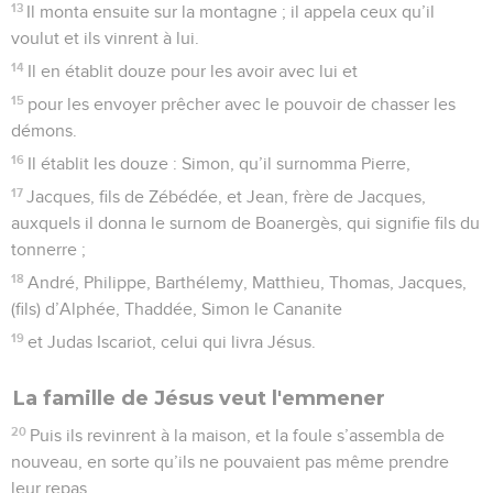
13
Il monta ensuite sur la montagne ; il appela ceux qu’il
voulut et ils vinrent à lui.
14
Il en établit douze pour les avoir avec lui et
15
pour les envoyer prêcher avec le pouvoir de chasser les
démons.
16
Il établit les douze : Simon, qu’il surnomma Pierre,
17
Jacques, fils de Zébédée, et Jean, frère de Jacques,
auxquels il donna le surnom de Boanergès, qui signifie fils du
tonnerre ;
18
André, Philippe, Barthélemy, Matthieu, Thomas, Jacques,
(fils) d’Alphée, Thaddée, Simon le Cananite
19
et Judas Iscariot, celui qui livra Jésus.
La famille de Jésus veut l'emmener
20
Puis ils revinrent à la maison, et la foule s’assembla de
nouveau, en sorte qu’ils ne pouvaient pas même prendre
leur repas.