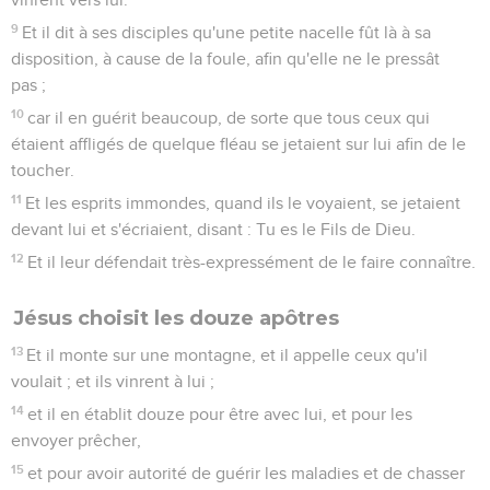
9
Et il dit à ses disciples qu'une petite nacelle fût là à sa
disposition, à cause de la foule, afin qu'elle ne le pressât
pas ;
10
car il en guérit beaucoup, de sorte que tous ceux qui
étaient affligés de quelque fléau se jetaient sur lui afin de le
toucher.
11
Et les esprits immondes, quand ils le voyaient, se jetaient
devant lui et s'écriaient, disant : Tu es le Fils de Dieu.
12
Et il leur défendait très-expressément de le faire connaître.
Jésus choisit les douze apôtres
13
Et il monte sur une montagne, et il appelle ceux qu'il
voulait ; et ils vinrent à lui ;
14
et il en établit douze pour être avec lui, et pour les
envoyer prêcher,
15
et pour avoir autorité de guérir les maladies et de chasser