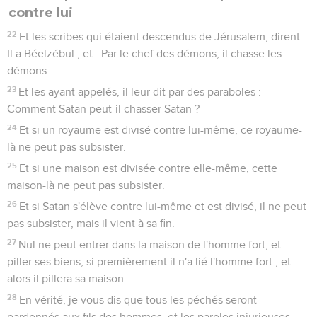
contre lui
22
Et les scribes qui étaient descendus de Jérusalem, dirent :
Il a Béelzébul ; et : Par le chef des démons, il chasse les
démons.
23
Et les ayant appelés, il leur dit par des paraboles :
Comment Satan peut-il chasser Satan ?
24
Et si un royaume est divisé contre lui-même, ce royaume-
là ne peut pas subsister.
25
Et si une maison est divisée contre elle-même, cette
maison-là ne peut pas subsister.
26
Et si Satan s'élève contre lui-même et est divisé, il ne peut
pas subsister, mais il vient à sa fin.
27
Nul ne peut entrer dans la maison de l'homme fort, et
piller ses biens, si premièrement il n'a lié l'homme fort ; et
alors il pillera sa maison.
28
En vérité, je vous dis que tous les péchés seront
pardonnés aux fils des hommes, et les paroles injurieuses,