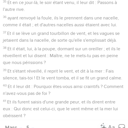
35
Et en ce jour-là, le soir étant venu, il leur dit : Passons à
l'autre rive.
36
ayant renvoyé la foule, ils le prennent dans une nacelle,
comme il était ; et d'autres nacelles aussi étaient avec lui.
37
Et il se lève un grand tourbillon de vent, et les vagues se
jetaient dans la nacelle, de sorte qu'elle s'emplissait déjà.
38
Et il était, lui, à la poupe, dormant sur un oreiller ; et ils le
réveillent et lui disent : Maître, ne te mets-tu pas en peine
que nous périssions ?
39
Et s'étant réveillé, il reprit le vent, et dit à la mer : Fais
silence, tais-toi ! Et le vent tomba, et il se fit un grand calme.
40
Et il leur dit : Pourquoi êtes-vous ainsi craintifs ? Comment
n'avez-vous pas de foi ?
41
Et ils furent saisis d'une grande peur, et ils dirent entre
eux : Qui donc est celui-ci, que le vent même et la mer lui
obéissent ?
Marc
5