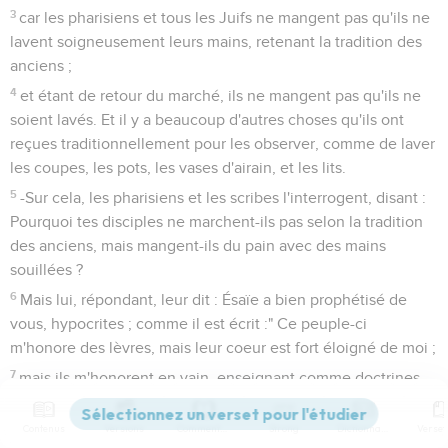
3
car les pharisiens et tous les Juifs ne mangent pas qu'ils ne
lavent soigneusement leurs mains, retenant la tradition des
anciens ;
4
et étant de retour du marché, ils ne mangent pas qu'ils ne
soient lavés. Et il y a beaucoup d'autres choses qu'ils ont
reçues traditionnellement pour les observer, comme de laver
les coupes, les pots, les vases d'airain, et les lits.
5
-Sur cela, les pharisiens et les scribes l'interrogent, disant :
Pourquoi tes disciples ne marchent-ils pas selon la tradition
des anciens, mais mangent-ils du pain avec des mains
souillées ?
6
Mais lui, répondant, leur dit : Ésaïe a bien prophétisé de
vous, hypocrites ; comme il est écrit :" Ce peuple-ci
m'honore des lèvres, mais leur coeur est fort éloigné de moi ;
7
mais ils m'honorent en vain, enseignant comme doctrines,
des commandements d'hommes ".
8
Contenus
Versions
Commentaires
Strong
Dictionnaire
Car, laissant le commandement de Dieu, vous observez la