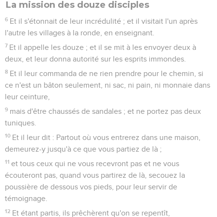
La mission des douze disciples
6
Et il s'étonnait de leur incrédulité ; et il visitait l'un après
l'autre les villages à la ronde, en enseignant.
7
Et il appelle les douze ; et il se mit à les envoyer deux à
deux, et leur donna autorité sur les esprits immondes.
8
Et il leur commanda de ne rien prendre pour le chemin, si
ce n'est un bâton seulement, ni sac, ni pain, ni monnaie dans
leur ceinture,
9
mais d'être chaussés de sandales ; et ne portez pas deux
tuniques.
10
Et il leur dit : Partout où vous entrerez dans une maison,
demeurez-y jusqu'à ce que vous partiez de là ;
11
et tous ceux qui ne vous recevront pas et ne vous
écouteront pas, quand vous partirez de là, secouez la
poussière de dessous vos pieds, pour leur servir de
témoignage.
12
Et étant partis, ils prêchèrent qu'on se repentît,