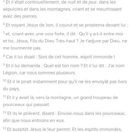
5
Et il était continuellement, de nuit et de jour, dans les
sépulcres et dans les montagnes, criant et se meurtrissant
avec des pierres.
6
Et voyant Jésus de loin, il courut et se prosterna devant lui ;
7
et, criant avec une voix forte, il dit : Qu'il y a-t-il entre moi
et toi, Jésus, Fils du Dieu Très-haut ? Je t'adjure par Dieu, ne
me tourmente pas.
8
Car il lui disait : Sors de cet homme, esprit immonde !
9
Et il lui demanda : Quel est ton nom ? Et il lui dit : J'ai nom
Légion, car nous sommes plusieurs.
10
Et il le priait instamment pour qu'il ne les envoyât pas hors
du pays.
11
Et il y avait là, vers la montagne, un grand troupeau de
pourceaux qui paissait.
12
Et ils le prièrent, disant : Envoie-nous dans les pourceaux,
afin que nous entrions en eux.
13
Et aussitôt Jésus le leur permit. Et les esprits immondes,