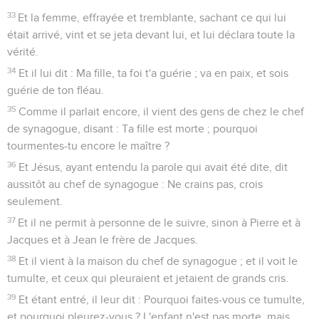
33
Et la femme, effrayée et tremblante, sachant ce qui lui
était arrivé, vint et se jeta devant lui, et lui déclara toute la
vérité.
34
Et il lui dit : Ma fille, ta foi t'a guérie ; va en paix, et sois
guérie de ton fléau.
35
Comme il parlait encore, il vient des gens de chez le chef
de synagogue, disant : Ta fille est morte ; pourquoi
tourmentes-tu encore le maître ?
36
Et Jésus, ayant entendu la parole qui avait été dite, dit
aussitôt au chef de synagogue : Ne crains pas, crois
seulement.
37
Et il ne permit à personne de le suivre, sinon à Pierre et à
Jacques et à Jean le frère de Jacques.
38
Et il vient à la maison du chef de synagogue ; et il voit le
tumulte, et ceux qui pleuraient et jetaient de grands cris.
39
Et étant entré, il leur dit : Pourquoi faites-vous ce tumulte,
et pourquoi pleurez-vous ? L'enfant n'est pas morte, mais