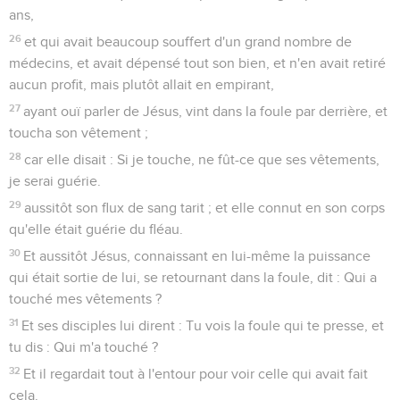
ans,
26
et qui avait beaucoup souffert d'un grand nombre de
médecins, et avait dépensé tout son bien, et n'en avait retiré
aucun profit, mais plutôt allait en empirant,
27
ayant ouï parler de Jésus, vint dans la foule par derrière, et
toucha son vêtement ;
28
car elle disait : Si je touche, ne fût-ce que ses vêtements,
je serai guérie.
29
aussitôt son flux de sang tarit ; et elle connut en son corps
qu'elle était guérie du fléau.
30
Et aussitôt Jésus, connaissant en lui-même la puissance
qui était sortie de lui, se retournant dans la foule, dit : Qui a
touché mes vêtements ?
31
Et ses disciples lui dirent : Tu vois la foule qui te presse, et
tu dis : Qui m'a touché ?
32
Et il regardait tout à l'entour pour voir celle qui avait fait
cela.