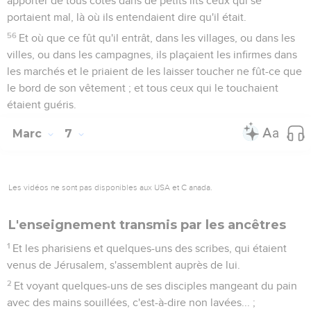
apporter de tous côtés dans de petits lits ceux qui se
portaient mal, là où ils entendaient dire qu'il était.
56
Et où que ce fût qu'il entrât, dans les villages, ou dans les
villes, ou dans les campagnes, ils plaçaient les infirmes dans
les marchés et le priaient de les laisser toucher ne fût-ce que
le bord de son vêtement ; et tous ceux qui le touchaient
étaient guéris.
Marc
7
Les vidéos ne sont pas disponibles aux USA et C anada.
L'enseignement transmis par les ancêtres
1
Et les pharisiens et quelques-uns des scribes, qui étaient
venus de Jérusalem, s'assemblent auprès de lui.
2
Et voyant quelques-uns de ses disciples mangeant du pain
avec des mains souillées, c'est-à-dire non lavées... ;