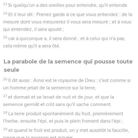
23
Si quelqu'un a des oreilles pour entendre, qu'il entende.
24
Et il leur dit : Prenez garde à ce que vous entendez : de la
mesure dont vous mesurerez il vous sera mesuré ; et à vous
qui entendez, il sera ajouté ;
25
car à quiconque a, il sera donné ; et à celui qui n'a pas,
cela même qu'il a sera ôté.
La parabole de la semence qui pousse toute
seule
26
Il dit aussi : Ainsi est le royaume de Dieu : c'est comme si
un homme jetait de la semence sur la terre,
27
et dormait et se levait de nuit et de jour, et que la
semence germât et crût sans qu'il sache comment.
28
La terre produit spontanément du fruit, premièrement
l'herbe, ensuite l'épi, et puis le plein froment dans l'épi ;
29
et quand le fruit est produit, on y met aussitôt la faucille,
parce que la moisson est arrivée.