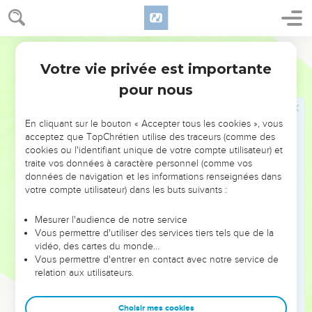
habit ; autrement la pièce neuve emporte une partie du vieil
habit, et la déchirure en devient plus mauvaise.
22
Et personne ne met du vin nouveau dans de vieilles
Darby
outres ; autrement le vin rompt les outres, et le vin se
Votre vie privée est importante
Marc
2
répand, et les outres sont perdues ; mais le vin nouveau doit
pour nous
être mis dans des outres neuves.
En cliquant sur le bouton « Accepter tous les cookies », vous
Jésus et le sabbat
acceptez que TopChrétien utilise des traceurs (comme des
23
cookies ou l'identifiant unique de votre compte utilisateur) et
Et il arriva qu'il passait par les blés en un jour de sabbat ; et
traite vos données à caractère personnel (comme vos
ses disciples, chemin faisant, se mirent à arracher des épis.
données de navigation et les informations renseignées dans
24
Et les pharisiens lui dirent : Voici, pourquoi font-ils, le jour
votre compte utilisateur) dans les buts suivants :
de sabbat, ce qui n'est pas permis ?
Mesurer l'audience de notre service
25
Et lui leur dit : N'avez-vous jamais lu ce que fit David
Vous permettre d'utiliser des services tiers tels que de la
quand il fut dans le besoin et qu'il eut faim, lui et ceux qui
vidéo, des cartes du monde…
Vous permettre d'entrer en contact avec notre service de
étaient avec lui,
relation aux utilisateurs.
26
comment, au titre" Abiathar, souverain sacrificateur ", il
entra dans la maison de Dieu, et mangea les pains de
Choisir mes cookies