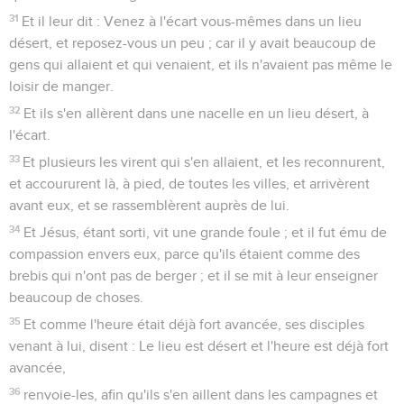
31
Et il leur dit : Venez à l'écart vous-mêmes dans un lieu
désert, et reposez-vous un peu ; car il y avait beaucoup de
gens qui allaient et qui venaient, et ils n'avaient pas même le
loisir de manger.
32
Et ils s'en allèrent dans une nacelle en un lieu désert, à
l'écart.
33
Et plusieurs les virent qui s'en allaient, et les reconnurent,
et accoururent là, à pied, de toutes les villes, et arrivèrent
avant eux, et se rassemblèrent auprès de lui.
34
Et Jésus, étant sorti, vit une grande foule ; et il fut ému de
compassion envers eux, parce qu'ils étaient comme des
brebis qui n'ont pas de berger ; et il se mit à leur enseigner
beaucoup de choses.
35
Et comme l'heure était déjà fort avancée, ses disciples
venant à lui, disent : Le lieu est désert et l'heure est déjà fort
avancée,
36
renvoie-les, afin qu'ils s'en aillent dans les campagnes et