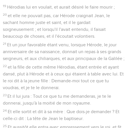
19
Hérodias lui en voulait, et aurait désiré le faire mourir ;
20
et elle ne pouvait pas, car Hérode craignait Jean, le
sachant homme juste et saint, et il le gardait
soigneusement ; et lorsqu'il l'avait entendu, il faisait
beaucoup de choses, et il l'écoutait volontiers.
21
Et un jour favorable étant venu, lorsque Hérode, le jour
anniversaire de sa naissance, donnait un repas à ses grands
seigneurs, et aux chiliarques, et aux principaux de la Galilée ;
22
et la fille de cette même Hérodias, étant entrée et ayant
dansé, plut à Hérode et à ceux qui étaient à table avec lui. Et
le roi dit à la jeune fille : Demande-moi tout ce que tu
voudras, et je te le donnerai.
23
Et il lui jura : Tout ce que tu me demanderas, je te le
donnerai, jusqu'à la moitié de mon royaume.
24
Et elle sortit et dit à sa mère : Que dois-je demander ? Et
celle-ci dit : La tête de Jean le baptiseur.
25
Et aussitôt elle entra avec empressement vers le roi, et fit