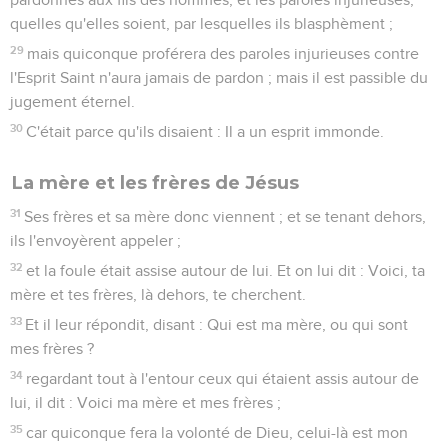
quelles qu'elles soient, par lesquelles ils blasphèment ;
29
mais quiconque proférera des paroles injurieuses contre
l'Esprit Saint n'aura jamais de pardon ; mais il est passible du
jugement éternel.
30
C'était parce qu'ils disaient : Il a un esprit immonde.
La mère et les frères de Jésus
31
Ses frères et sa mère donc viennent ; et se tenant dehors,
ils l'envoyèrent appeler ;
32
et la foule était assise autour de lui. Et on lui dit : Voici, ta
mère et tes frères, là dehors, te cherchent.
33
Et il leur répondit, disant : Qui est ma mère, ou qui sont
mes frères ?
34
regardant tout à l'entour ceux qui étaient assis autour de
lui, il dit : Voici ma mère et mes frères ;
35
car quiconque fera la volonté de Dieu, celui-là est mon