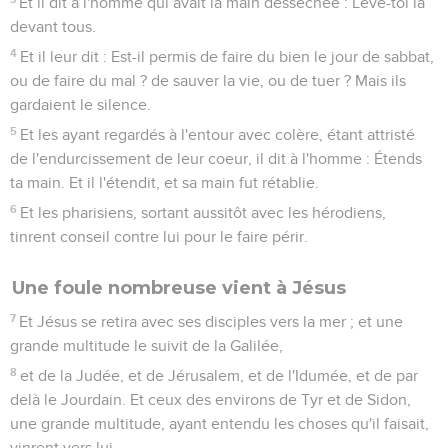
Et il dit à l'homme qui avait la main desséchée : Lève-toi là
devant tous.
4
Et il leur dit : Est-il permis de faire du bien le jour de sabbat,
ou de faire du mal ? de sauver la vie, ou de tuer ? Mais ils
gardaient le silence.
5
Et les ayant regardés à l'entour avec colère, étant attristé
de l'endurcissement de leur coeur, il dit à l'homme : Étends
ta main. Et il l'étendit, et sa main fut rétablie.
6
Et les pharisiens, sortant aussitôt avec les hérodiens,
tinrent conseil contre lui pour le faire périr.
Une foule nombreuse vient à Jésus
7
Et Jésus se retira avec ses disciples vers la mer ; et une
grande multitude le suivit de la Galilée,
8
et de la Judée, et de Jérusalem, et de l'Idumée, et de par
delà le Jourdain. Et ceux des environs de Tyr et de Sidon,
une grande multitude, ayant entendu les choses qu'il faisait,
vinrent vers lui.