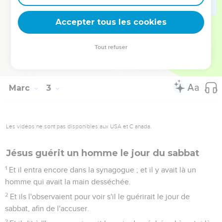
proposition, qu'il n'est pas permis de manger, sinon aux
sacrificateurs, et en donna aussi à ceux qui étaient avec lui ?
Accepter tous les cookies
27
Et il leur dit : Le sabbat a été fait pour l'homme, non pas
l'homme pour le sabbat ;
Tout refuser
28
de sorte que le fils de l'homme est seigneur aussi du
sabbat.
Marc
3
Les vidéos ne sont pas disponibles aux USA et C anada.
Jésus guérit un homme le jour du sabbat
1
Et il entra encore dans la synagogue ; et il y avait là un
homme qui avait la main desséchée.
2
Et ils l'observaient pour voir s'il le guérirait le jour de
sabbat, afin de l'accuser.
3