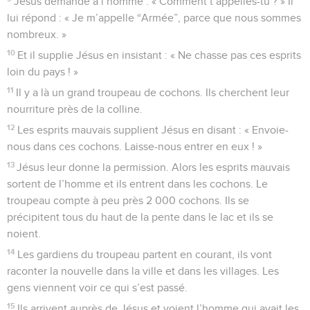
Jésus demande à l’homme : « Comment t’appelles-tu ? » Il
lui répond : « Je m’appelle “Armée”, parce que nous sommes
nombreux. »
10
Et il supplie Jésus en insistant : « Ne chasse pas ces esprits
loin du pays ! »
11
Il y a là un grand troupeau de cochons. Ils cherchent leur
nourriture près de la colline.
12
Les esprits mauvais supplient Jésus en disant : « Envoie-
nous dans ces cochons. Laisse-nous entrer en eux ! »
13
Jésus leur donne la permission. Alors les esprits mauvais
sortent de l’homme et ils entrent dans les cochons. Le
troupeau compte à peu près 2 000 cochons. Ils se
précipitent tous du haut de la pente dans le lac et ils se
noient.
14
Les gardiens du troupeau partent en courant, ils vont
raconter la nouvelle dans la ville et dans les villages. Les
gens viennent voir ce qui s’est passé.
15
Ils arrivent auprès de Jésus et voient l’homme qui avait les