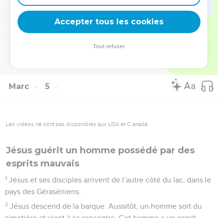
« Qui donc est cet homme ? Même le vent et l’eau lui
Accepter tous les cookies
obéissent ! »
© Société biblique française – Bibli’O, 2000, avec autorisation. Pour vous procurer
Tout refuser
une Bible imprimée, rendez-vous sur www.editionsbiblio.fr
Marc
5
Les vidéos ne sont pas disponibles aux USA et C anada.
Jésus guérit un homme possédé par des
esprits mauvais
1
Jésus et ses disciples arrivent de l’autre côté du lac, dans le
pays des Géraséniens.
2
Jésus descend de la barque. Aussitôt, un homme sort du
cimetière et vient à sa rencontre. Cet homme a un esprit