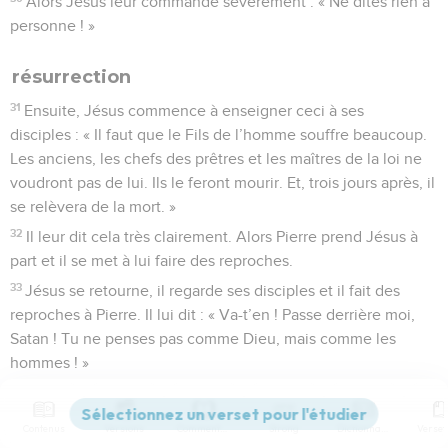
Alors Jésus leur commande sévèrement : « Ne dites rien à
personne ! »
résurrection
31
Ensuite, Jésus commence à enseigner ceci à ses
disciples : « Il faut que le Fils de l’homme souffre beaucoup.
Les anciens, les chefs des prêtres et les maîtres de la loi ne
voudront pas de lui. Ils le feront mourir. Et, trois jours après, il
se relèvera de la mort. »
32
Il leur dit cela très clairement. Alors Pierre prend Jésus à
part et il se met à lui faire des reproches.
33
Jésus se retourne, il regarde ses disciples et il fait des
reproches à Pierre. Il lui dit : « Va-t’en ! Passe derrière moi,
Satan ! Tu ne penses pas comme Dieu, mais comme les
hommes ! »
34
Ensuite, Jésus appelle la foule avec ses disciples et il leur
dit : « Si quelqu’un veut venir avec moi, il ne doit plus penser
Contenus
Versions
Commentaires
Strong
Dictionnaire
à lui-même. Il doit porter sa croix et me suivre.