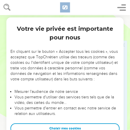
Jésus apaise une tempête
35
Le soir de ce jour-là, Jésus dit à ses disciples : « Allons de
Parole de Vie
l’autre côté du lac ! »
Votre vie privée est importante
Marc
4
36
Ils quittent la foule, et les disciples font partir la barque où
pour nous
Jésus se trouve. Il y a d’autres barques à côté d’eux.
37
Un vent très violent se met à souffler. Les vagues se
En cliquant sur le bouton « Accepter tous les cookies », vous
jettent sur la barque, et beaucoup d’eau entre déjà dans la
acceptez que TopChrétien utilise des traceurs (comme des
barque.
cookies ou l'identifiant unique de votre compte utilisateur) et
traite vos données à caractère personnel (comme vos
38
Jésus est à l’arrière, il dort, la tête sur un coussin. Ses
données de navigation et les informations renseignées dans
disciples le réveillent et lui disent : « Maître, nous allons
votre compte utilisateur) dans les buts suivants :
mourir ! Cela ne te fait rien ? »
39
Jésus se réveille. Il menace le vent et dit au lac :
Mesurer l'audience de notre service
Vous permettre d'utiliser des services tiers tels que de la
« Silence ! Calme-toi ! » Alors le vent s’arrête de souffler, et
vidéo, des cartes du monde…
tout devient très calme.
Vous permettre d'entrer en contact avec notre service de
40
relation aux utilisateurs.
Jésus dit à ses disciples : « Pourquoi est-ce que vous avez
peur ? Vous n’avez donc pas encore de foi ? »
Choisir mes cookies
41
Mais les disciples sont effrayés et ils se disent entre eux :