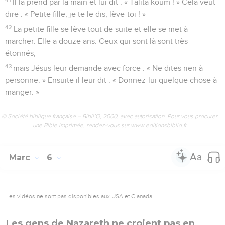
Il la prend par la main et lui dit : « Talita koum ! » Cela veut
dire : « Petite fille, je te le dis, lève-toi ! »
42
La petite fille se lève tout de suite et elle se met à
marcher. Elle a douze ans. Ceux qui sont là sont très
étonnés,
43
mais Jésus leur demande avec force : « Ne dites rien à
personne. » Ensuite il leur dit : « Donnez-lui quelque chose à
manger. »
© Société biblique française – Bibli’O, 2000, avec autorisation. Pour vous procurer
une Bible imprimée, rendez-vous sur www.editionsbiblio.fr
Marc
6
Les vidéos ne sont pas disponibles aux USA et C anada.
Les gens de Nazareth ne croient pas en