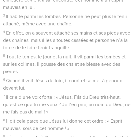
mauvais en lui.
3
Il habite parmi les tombes. Personne ne peut plus le tenir
attaché, même avec une chaîne.
4
En effet, on a souvent attaché ses mains et ses pieds avec
des chaînes, mais il les a toutes cassées et personne n’a la
force de le faire tenir tranquille.
5
Tout le temps, le jour et la nuit, il vit parmi les tombes et
sur les collines. Il pousse des cris et se blesse avec des
pierres.
6
Quand il voit Jésus de loin, il court et se met à genoux
devant lui.
7
Il crie d’une voix forte : « Jésus, Fils du Dieu très-haut,
qu’est-ce que tu me veux ? Je t’en prie, au nom de Dieu, ne
me fais pas de mal ! »
8
Il dit cela parce que Jésus lui donne cet ordre : « Esprit
mauvais, sors de cet homme ! »
9