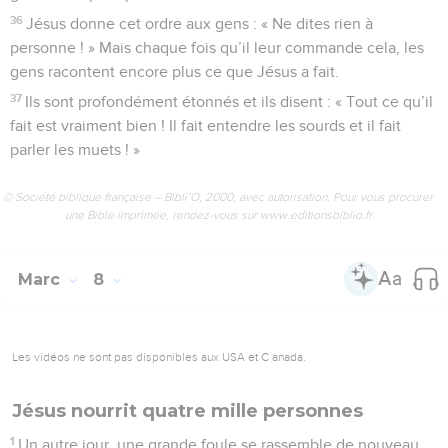
36
Jésus donne cet ordre aux gens : « Ne dites rien à
personne ! » Mais chaque fois qu’il leur commande cela, les
gens racontent encore plus ce que Jésus a fait.
37
Ils sont profondément étonnés et ils disent : « Tout ce qu’il
fait est vraiment bien ! Il fait entendre les sourds et il fait
parler les muets ! »
© Société biblique française – Bibli’O, 2000, avec autorisation. Pour vous procurer
une Bible imprimée, rendez-vous sur www.editionsbiblio.fr
Marc
8
Les vidéos ne sont pas disponibles aux USA et C anada.
Jésus nourrit quatre mille personnes
1
Un autre jour, une grande foule se rassemble de nouveau.