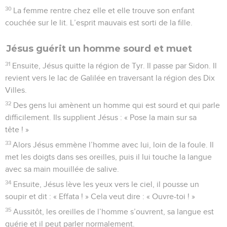
30
La femme rentre chez elle et elle trouve son enfant
couchée sur le lit. L’esprit mauvais est sorti de la fille.
Jésus guérit un homme sourd et muet
31
Ensuite, Jésus quitte la région de Tyr. Il passe par Sidon. Il
revient vers le lac de Galilée en traversant la région des Dix
Villes.
32
Des gens lui amènent un homme qui est sourd et qui parle
difficilement. Ils supplient Jésus : « Pose la main sur sa
tête ! »
33
Alors Jésus emmène l’homme avec lui, loin de la foule. Il
met les doigts dans ses oreilles, puis il lui touche la langue
avec sa main mouillée de salive.
34
Ensuite, Jésus lève les yeux vers le ciel, il pousse un
soupir et dit : « Effata ! » Cela veut dire : « Ouvre-toi ! »
35
Aussitôt, les oreilles de l’homme s’ouvrent, sa langue est
guérie et il peut parler normalement.