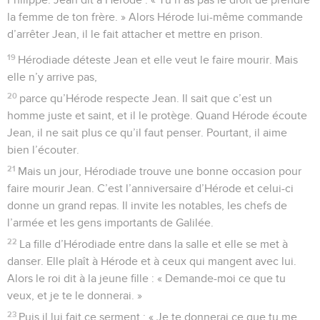
la femme de ton frère. » Alors Hérode lui-même commande
d’arrêter Jean, il le fait attacher et mettre en prison.
19
Hérodiade déteste Jean et elle veut le faire mourir. Mais
elle n’y arrive pas,
20
parce qu’Hérode respecte Jean. Il sait que c’est un
homme juste et saint, et il le protège. Quand Hérode écoute
Jean, il ne sait plus ce qu’il faut penser. Pourtant, il aime
bien l’écouter.
21
Mais un jour, Hérodiade trouve une bonne occasion pour
faire mourir Jean. C’est l’anniversaire d’Hérode et celui-ci
donne un grand repas. Il invite les notables, les chefs de
l’armée et les gens importants de Galilée.
22
La fille d’Hérodiade entre dans la salle et elle se met à
danser. Elle plaît à Hérode et à ceux qui mangent avec lui.
Alors le roi dit à la jeune fille : « Demande-moi ce que tu
veux, et je te le donnerai. »
23
Puis il lui fait ce serment : « Je te donnerai ce que tu me