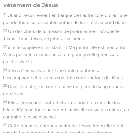
vêtement de Jésus
21
Quand Jésus revient en barque de l’autre côté du lac, une
grande foule se rassemble autour de lui. Il est au bord du lac.
22
Un des chefs de la maison de prière arrive. Il s’appelle
Jaïrus. Il voit Jésus, se jette à ses pieds
23
et il le supplie en insistant : « Ma petite fille est mourante.
Viens poser les mains sur sa tête pour qu’elle guérisse et
qu’elle vive ! »
24
Jésus s’en va avec lui. Une foule nombreuse
l’accompagne et les gens sont très serrés autour de Jésus.
25
Dans la foule, il y a une femme qui perd du sang depuis
douze ans.
26
Elle a beaucoup souffert chez de nombreux médecins.
Elle a dépensé tout son argent, mais elle ne va pas mieux, au
contraire, elle va plus mal.
27
Cette femme a entendu parler de Jésus. Alors elle vient
dans la foule derrière lui, et elle touche son vêtement.