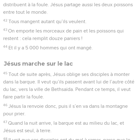
distribuent à la foule. Jésus partage aussi les deux poissons
entre tout le monde.
42
Tous mangent autant qu’ils veulent.
43
On emporte les morceaux de pain et les poissons qui
restent : cela remplit douze paniers !
44
Et il y a 5 000 hommes qui ont mangé.
Jésus marche sur le lac
45
Tout de suite après, Jésus oblige ses disciples à monter
dans la barque. Il veut qu’ils passent avant lui de l’autre côté
du lac, vers la ville de Bethsaïda. Pendant ce temps, il veut
faire partir la foule.
46
Jésus la renvoie donc, puis il s’en va dans la montagne
pour prier.
47
Quand la nuit arrive, la barque est au milieu du lac, et
Jésus est seul, à terre.
48
Il voit que ses disciples ont du mal à ramer, parce que le