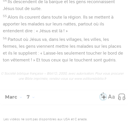
54
Ils descendent de la barque et les gens reconnaissent
Jésus tout de suite.
55
Alors ils courent dans toute la région. Ils se mettent à
apporter les malades sur leurs nattes, partout où ils
entendent dire : « Jésus est là ! »
56
Partout où Jésus va, dans les villages, les villes, les
fermes, les gens viennent mettre les malades sur les places
et ils le supplient : « Laisse-les seulement toucher le bord de
ton vêtement ! » Et tous ceux qui le touchent sont guéris.
© Société biblique française – Bibli’O, 2000, avec autorisation. Pour vous procurer
une Bible imprimée, rendez-vous sur www.editionsbiblio.fr
Marc
7
Les vidéos ne sont pas disponibles aux USA et C anada.