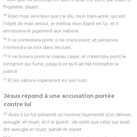
Prophète, disant :
18
Voici mon serviteur que j'ai élu, mon bien-aimé, qui est
l'objet de mon amour, je mettrai mon Esprit en lui, et il
annoncera le jugement aux nations.
19
Il ne contestera point, il ne criera point, et personne
n'entendra sa voix dans les rues.
20
Il ne brisera point le roseau cassé, et n'éteindra point le
lumignon qui fume, jusqu'à ce qu'il ait fait triompher la
justice.
21
Et les nations espéreront en son nom.
Jésus répond à une accusation portée
contre lui
22
Alors il lui fut présenté un homme tourmenté d'un démon,
aveugle, et muet, et il le guérit ; de sorte que celui qui avait
été aveugle et muet, parlait et voyait.