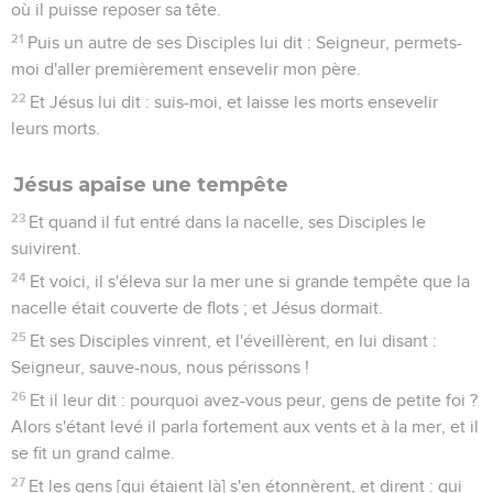
où il puisse reposer sa tête.
21
Puis un autre de ses Disciples lui dit : Seigneur, permets-
moi d'aller premièrement ensevelir mon père.
22
Et Jésus lui dit : suis-moi, et laisse les morts ensevelir
leurs morts.
Jésus apaise une tempête
23
Et quand il fut entré dans la nacelle, ses Disciples le
suivirent.
24
Et voici, il s'éleva sur la mer une si grande tempête que la
nacelle était couverte de flots ; et Jésus dormait.
25
Et ses Disciples vinrent, et l'éveillèrent, en lui disant :
Seigneur, sauve-nous, nous périssons !
26
Et il leur dit : pourquoi avez-vous peur, gens de petite foi ?
Alors s'étant levé il parla fortement aux vents et à la mer, et il
se fit un grand calme.
27
Et les gens [qui étaient là] s'en étonnèrent, et dirent : qui