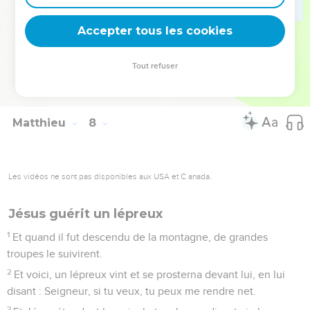
L'autorité de Jésus
Accepter tous les cookies
28
Or il arriva que quand Jésus eut achevé ce discours, les
troupes furent étonnées de sa doctrine ;
Tout refuser
29
Car il les enseignait comme ayant de l'autorité, et non pas
comme les Scribes.
Matthieu
8
Les vidéos ne sont pas disponibles aux USA et C anada.
Jésus guérit un lépreux
1
Et quand il fut descendu de la montagne, de grandes
troupes le suivirent.
2
Et voici, un lépreux vint et se prosterna devant lui, en lui
disant : Seigneur, si tu veux, tu peux me rendre net.
3