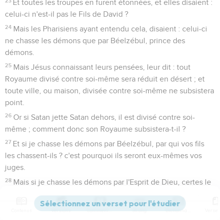
23
Et toutes les troupes en furent étonnées, et elles disaient :
celui-ci n'est-il pas le Fils de David ?
24
Mais les Pharisiens ayant entendu cela, disaient : celui-ci
ne chasse les démons que par Béelzébul, prince des
démons.
25
Mais Jésus connaissant leurs pensées, leur dit : tout
Royaume divisé contre soi-même sera réduit en désert ; et
toute ville, ou maison, divisée contre soi-même ne subsistera
point.
26
Or si Satan jette Satan dehors, il est divisé contre soi-
même ; comment donc son Royaume subsistera-t-il ?
27
Et si je chasse les démons par Béelzébul, par qui vos fils
les chassent-ils ? c'est pourquoi ils seront eux-mêmes vos
juges.
28
Mais si je chasse les démons par l'Esprit de Dieu, certes le
Royaume de Dieu est venu jusqu'à vous.
29
Ou, comment quelqu'un pourra-t-il entrer dans la maison
Contenus
Versions
Commentaires
Strong
Dictionnaire