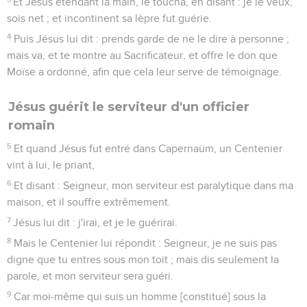
Et Jésus étendant la main, le toucha, en disant : je le veux,
sois net ; et incontinent sa lèpre fut guérie.
4
Puis Jésus lui dit : prends garde de ne le dire à personne ;
mais va, et te montre au Sacrificateur, et offre le don que
Moïse a ordonné, afin que cela leur serve de témoignage.
Jésus guérit le serviteur d'un officier
romain
5
Et quand Jésus fut entré dans Capernaüm, un Centenier
vint à lui, le priant,
6
Et disant : Seigneur, mon serviteur est paralytique dans ma
maison, et il souffre extrêmement.
7
Jésus lui dit : j'irai, et je le guérirai.
8
Mais le Centenier lui répondit : Seigneur, je ne suis pas
digne que tu entres sous mon toit ; mais dis seulement la
parole, et mon serviteur sera guéri.
9
Car moi-même qui suis un homme [constitué] sous la