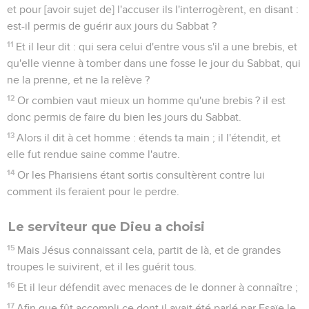
et pour [avoir sujet de] l'accuser ils l'interrogèrent, en disant :
est-il permis de guérir aux jours du Sabbat ?
11
Et il leur dit : qui sera celui d'entre vous s'il a une brebis, et
qu'elle vienne à tomber dans une fosse le jour du Sabbat, qui
ne la prenne, et ne la relève ?
12
Or combien vaut mieux un homme qu'une brebis ? il est
donc permis de faire du bien les jours du Sabbat.
13
Alors il dit à cet homme : étends ta main ; il l'étendit, et
elle fut rendue saine comme l'autre.
14
Or les Pharisiens étant sortis consultèrent contre lui
comment ils feraient pour le perdre.
Le serviteur que Dieu a choisi
15
Mais Jésus connaissant cela, partit de là, et de grandes
troupes le suivirent, et il les guérit tous.
16
Et il leur défendit avec menaces de le donner à connaître ;
17
Afin que fût accompli ce dont il avait été parlé par Esaïe le