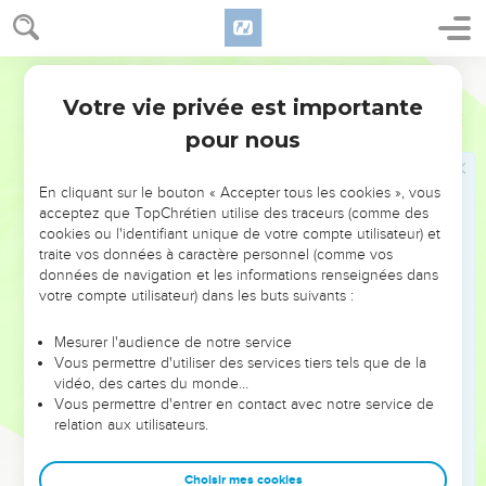
jamais reconnus ; retirez-vous de moi, vous qui vous
adonnez à l'iniquité.
Martin
Les deux maisons
Votre vie privée est importante
Matthieu
7
24
Quiconque entend donc ces paroles que je dis, et les met
pour nous
en pratique, je le comparerai à l'homme prudent qui a bâti sa
maison sur la roche ;
En cliquant sur le bouton « Accepter tous les cookies », vous
25
Et lorsque la pluie est tombée, et que les torrents sont
acceptez que TopChrétien utilise des traceurs (comme des
cookies ou l'identifiant unique de votre compte utilisateur) et
venus, et que les vents ont soufflé, et ont donné contre cette
traite vos données à caractère personnel (comme vos
maison, elle n'est point tombée, parce qu'elle était fondée
données de navigation et les informations renseignées dans
sur la roche.
votre compte utilisateur) dans les buts suivants :
26
Mais quiconque entend ces paroles que je dis, et ne les
Mesurer l'audience de notre service
met point en pratique, sera semblable à l'homme insensé,
Vous permettre d'utiliser des services tiers tels que de la
qui a bâti sa maison sur le sable ;
vidéo, des cartes du monde…
27
Et lorsque la pluie est tombée, et que les torrents sont
Vous permettre d'entrer en contact avec notre service de
relation aux utilisateurs.
venus, et que les vents ont soufflé, et ont donné contre cette
maison, elle est tombée, et sa ruine a été grande.
Choisir mes cookies