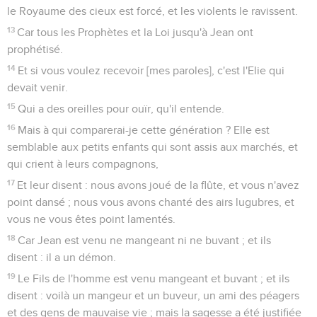
le Royaume des cieux est forcé, et les violents le ravissent.
13
Car tous les Prophètes et la Loi jusqu'à Jean ont
prophétisé.
14
Et si vous voulez recevoir [mes paroles], c'est l'Elie qui
devait venir.
15
Qui a des oreilles pour ouïr, qu'il entende.
16
Mais à qui comparerai-je cette génération ? Elle est
semblable aux petits enfants qui sont assis aux marchés, et
qui crient à leurs compagnons,
17
Et leur disent : nous avons joué de la flûte, et vous n'avez
point dansé ; nous vous avons chanté des airs lugubres, et
vous ne vous êtes point lamentés.
18
Car Jean est venu ne mangeant ni ne buvant ; et ils
disent : il a un démon.
19
Le Fils de l'homme est venu mangeant et buvant ; et ils
disent : voilà un mangeur et un buveur, un ami des péagers
et des gens de mauvaise vie ; mais la sagesse a été justifiée