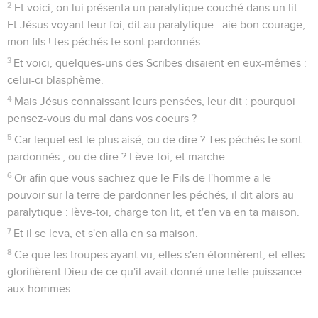
2
Et voici, on lui présenta un paralytique couché dans un lit.
Et Jésus voyant leur foi, dit au paralytique : aie bon courage,
mon fils ! tes péchés te sont pardonnés.
3
Et voici, quelques-uns des Scribes disaient en eux-mêmes :
celui-ci blasphème.
4
Mais Jésus connaissant leurs pensées, leur dit : pourquoi
pensez-vous du mal dans vos coeurs ?
5
Car lequel est le plus aisé, ou de dire ? Tes péchés te sont
pardonnés ; ou de dire ? Lève-toi, et marche.
6
Or afin que vous sachiez que le Fils de l'homme a le
pouvoir sur la terre de pardonner les péchés, il dit alors au
paralytique : lève-toi, charge ton lit, et t'en va en ta maison.
7
Et il se leva, et s'en alla en sa maison.
8
Ce que les troupes ayant vu, elles s'en étonnèrent, et elles
glorifièrent Dieu de ce qu'il avait donné une telle puissance
aux hommes.