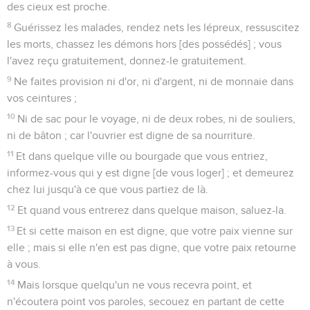
des cieux est proche.
8
Guérissez les malades, rendez nets les lépreux, ressuscitez
les morts, chassez les démons hors [des possédés] ; vous
l'avez reçu gratuitement, donnez-le gratuitement.
9
Ne faites provision ni d'or, ni d'argent, ni de monnaie dans
vos ceintures ;
10
Ni de sac pour le voyage, ni de deux robes, ni de souliers,
ni de bâton ; car l'ouvrier est digne de sa nourriture.
11
Et dans quelque ville ou bourgade que vous entriez,
informez-vous qui y est digne [de vous loger] ; et demeurez
chez lui jusqu'à ce que vous partiez de là.
12
Et quand vous entrerez dans quelque maison, saluez-la.
13
Et si cette maison en est digne, que votre paix vienne sur
elle ; mais si elle n'en est pas digne, que votre paix retourne
à vous.
14
Mais lorsque quelqu'un ne vous recevra point, et
n'écoutera point vos paroles, secouez en partant de cette