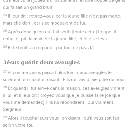
qu'il eut vu les joueurs d'instruments, et une troupe de gens
qui faisait un grand bruit,
24
Il leur dit : retirez-vous, car la jeune fille n'est pas morte,
mais elle dort ; et ils se moquaient de lui.
25
Après donc qu'on eut fait sortir [toute cette] troupe, il
entra, et prit la main de la jeune fille, et elle se leva.
26
Et le bruit s'en répandit par tout ce pays-là.
Jésus guérit deux aveugles
27
Et comme Jésus passait plus loin, deux aveugles le
suivirent, en criant et disant : Fils de David, aie pitié de nous.
28
Et quand il fut arrivé dans la maison, ces aveugles vinrent
à lui, et il leur dit : croyez-vous que je puisse faire [ce que
vous me demandez] ? Ils lui répondirent : oui vraiment,
Seigneur.
29
Alors il toucha leurs yeux, en disant : qu'il vous soit fait
selon votre foi.