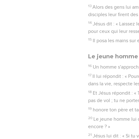
13
Alors des gens lui am
disciples leur firent de
14
Jésus dit : « Laissez
pour ceux qui leur ress
15
Il posa les mains sur e
Le jeune homme 
16
Un homme s'approcha e
17
Il lui répondit : « Po
dans la vie, respecte le
18
Et Jésus répondit : «
pas de vol ; tu ne port
19
honore ton père et t
20
Le jeune homme lui d
encore ? »
21
Jésus lui dit : « Si 