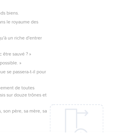
nds biens.
 dans le royaume des
qu'à un riche d'entrer
c être sauvé ? »
possible. »
Que se passera-t-il pour
llement de toutes
sis sur douze trônes et
, son père, sa mère, sa