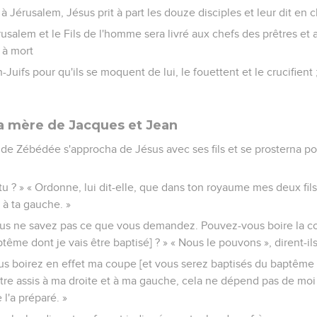
à Jérusalem, Jésus prit à part les douze disciples et leur dit en 
salem et le Fils de l'homme sera livré aux chefs des prêtres et a
 à mort
-Juifs pour qu'ils se moquent de lui, le fouettent et le crucifient ;
a mère de Jacques et Jean
s de Zébédée s'approcha de Jésus avec ses fils et se prosterna pou
x-tu ? » « Ordonne, lui dit-elle, que dans ton royaume mes deux fils
e à ta gauche. »
ous ne savez pas ce que vous demandez. Pouvez-vous boire la co
tême dont je vais être baptisé] ? » « Nous le pouvons », dirent-ils
Vous boirez en effet ma coupe [et vous serez baptisés du baptême 
être assis à ma droite et à ma gauche, cela ne dépend pas de moi
l'a préparé. »