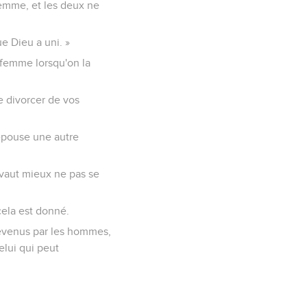
 femme, et les deux ne
e Dieu a uni. »
a femme lorsqu'on la
e divorcer de vos
 épouse une autre
l vaut mieux ne pas se
cela est donné.
 devenus par les hommes,
elui qui peut