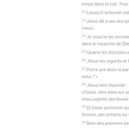
trésor dans le ciel. Puis
22
Lorsqu'il entendit cet
23
Jésus dit à ses discip
cieux.
24
Je vous le dis encore
dans le royaume de Die
25
Quand les disciples e
26
Jésus les regarda et 
27
Pierre prit alors la p
nous ? »
28
Jésus leur répondit :
choses, sera assis sur 
vous jugerez les douze t
29
Et toute personne qui
femme, ses enfants ou se
30
Bien des premiers ser