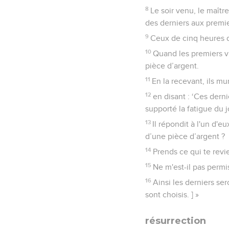
8
Le soir venu, le maître
des derniers aux premie
9
Ceux de cinq heures d
10
Quand les premiers vi
pièce d’argent.
11
En la recevant, ils mu
12
en disant : ‘Ces derni
supporté la fatigue du jo
13
Il répondit à l'un d'e
d’une pièce d’argent ?
14
Prends ce qui te revie
15
Ne m'est-il pas permi
16
Ainsi les derniers se
sont choisis. ] »
résurrection