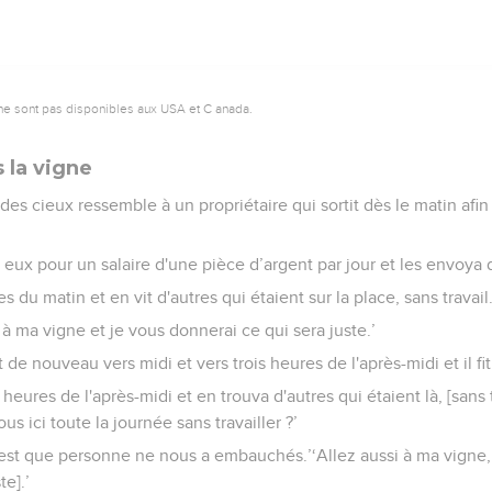
ne sont pas disponibles aux USA et C anada.
 la vigne
 des cieux ressemble à un propriétaire qui sortit dès le matin af
c eux pour un salaire d'une pièce d’argent par jour et les envoya 
es du matin et en vit d'autres qui étaient sur la place, sans travail
ssi à ma vigne et je vous donnerai ce qui sera juste.’
ortit de nouveau vers midi et vers trois heures de l'après-midi et il 
q heures de l'après-midi et en trouva d'autres qui étaient là, [sans tra
s ici toute la journée sans travailler ?’
C'est que personne ne nous a embauchés.’‘Allez aussi à ma vigne, l
te].’