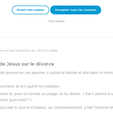
le livra aux bourreaux jusqu'à ce qu'il ait payé tout ce qu'il devait.
Accepter tous les cookies
Choisir mes cookies
ère céleste vous traitera, si chacun de vous ne pardonne pas à s
Tout refuser
ne sont pas disponibles aux USA et C anada.
e Jésus sur le divorce
de prononcer ces paroles, il quitta la Galilée et alla dans le terri
.
ivirent, et là il guérit les malades.
rent et, pour lui tendre un piège, ils lui dirent : « Est-il permis
orte quel motif ? »
z-vous pas lu que le Créateur, au commencement, a fait l'homme 