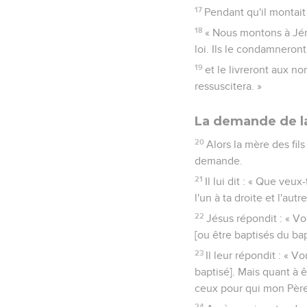
17
Pendant qu'il montait 
18
« Nous montons à Jéru
loi. Ils le condamneront
19
et le livreront aux non
ressuscitera. »
La demande de l
20
Alors la mère des fil
demande.
21
Il lui dit : « Que veu
l'un à ta droite et l'autr
22
Jésus répondit : « V
[ou être baptisés du bap
23
Il leur répondit : « 
baptisé]. Mais quant à 
ceux pour qui mon Père 
24