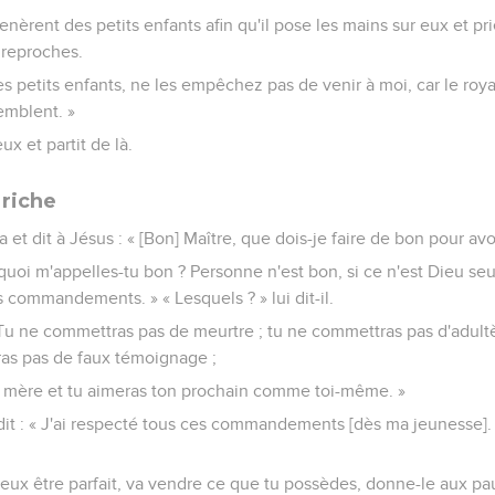
enèrent des petits enfants afin qu'il pose les mains sur eux et pr
s reproches.
 les petits enfants, ne les empêchez pas de venir à moi, car le ro
emblent. »
ux et partit de là.
riche
t dit à Jésus : « [Bon] Maître, que dois-je faire de bon pour avoir
urquoi m'appelles-tu bon ? Personne n'est bon, si ce n'est Dieu seu
s commandements. » « Lesquels ? » lui dit-il.
 Tu ne commettras pas de meurtre ; tu ne commettras pas d'adult
eras pas de faux témoignage ;
a mère et tu aimeras ton prochain comme toi-même. »
it : « J'ai respecté tous ces commandements [dès ma jeunesse]
tu veux être parfait, va vendre ce que tu possèdes, donne-le aux pa