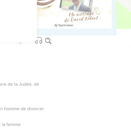
on frère de tout son
toire de la Judée, de
 à un homme de divorcer
et la femme