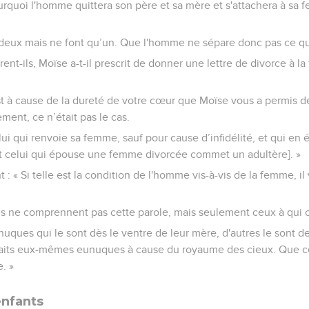
 pourquoi l'homme quittera son père et sa mère et s'attachera à sa
us deux mais ne font qu’un. Que l'homme ne sépare donc pas ce qu
rent-ils, Moïse a-t-il prescrit de donner une lettre de divorce à l
'est à cause de la dureté de votre cœur que Moïse vous a permis d
nt, ce n’était pas le cas.
elui qui renvoie sa femme, sauf pour cause d’infidélité, et qui en
t celui qui épouse une femme divorcée commet un adultère]. »
nt : « Si telle est la condition de l'homme vis-à-vis de la femme, i
Tous ne comprennent pas cette parole, mais seulement ceux à qui 
eunuques qui le sont dès le ventre de leur mère, d'autres le sont
t faits eux-mêmes eunuques à cause du royaume des cieux. Que c
. »
enfants