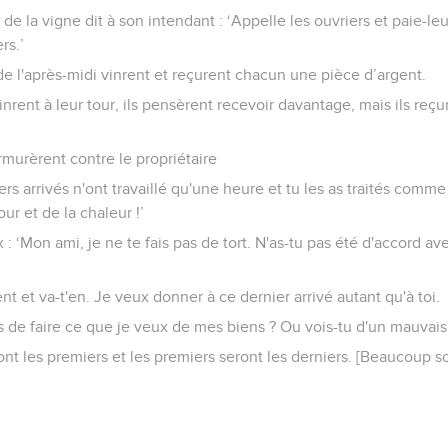
 de la vigne dit à son intendant : ‘Appelle les ouvriers et paie-leur
rs.’
e l'après-midi vinrent et reçurent chacun une pièce d’argent.
nrent à leur tour, ils pensèrent recevoir davantage, mais ils reç
rmurèrent contre le propriétaire
ers arrivés n'ont travaillé qu'une heure et tu les as traités comm
ur et de la chaleur !’
ux : ‘Mon ami, je ne te fais pas de tort. N'as-tu pas été d'accord a
nt et va-t'en. Je veux donner à ce dernier arrivé autant qu'à toi.
s de faire ce que je veux de mes biens ? Ou vois-tu d'un mauvais 
ront les premiers et les premiers seront les derniers. [Beaucoup s