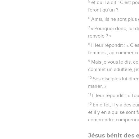
5
et qu'il a dit : C'est
feront qu’un ?
6
Ainsi, ils ne sont pl
7
« Pourquoi donc, lui di
renvoie ? »
8
Il leur répondit : « C
femmes ; au commenceme
9
Mais je vous le dis, c
commet un adultère, [e
10
Ses disciples lui dire
marier. »
11
Il leur répondit : « 
12
En effet, il y a des 
et il y en a qui se son
comprendre comprenne
Jésus bénit des 