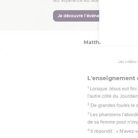
34
Et son maître, irrité, 
35
C'est ainsi que mon P
cœur. »
Matthieu
19
Les vidéos 
L'enseignement d
1
Lorsque Jésus eut fini 
l'autre côté du Jourdain
2
De grandes foules le su
3
Les pharisiens l'abordè
de sa femme pour n'imp
4
Il répondit : « N'ave