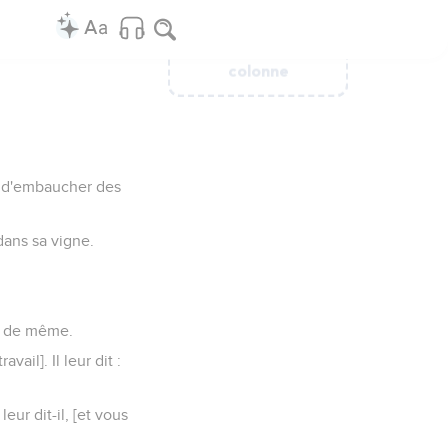
Ajouter une
Ajouter une
Ajouter une
Ajouter une
Ajouter une
Ajouter une
colonne
colonne
colonne
colonne
colonne
colonne
in d'embaucher des
dans sa vigne.
.
fit de même.
vail]. Il leur dit :
eur dit-il, [et vous