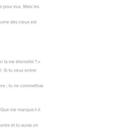
ie pour eux. Mais les
yaume des cieux est
 la vie éternelle ? »
l. Si tu veux entrer
ère ; tu ne commettras
. Que me manque-t-il
uvres et tu auras un