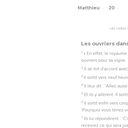
Matthieu
20
Les vidéos 
Les ouvriers dans
1
» En effet, le royaume
ouvriers pour sa vigne.
2
Il se mit d'accord ave
3
Il sortit vers neuf heur
4
Il leur dit : ‘Allez au
5
Et ils y allèrent. Il s
6
Il sortit enfin vers cin
‘Pourquoi vous tenez-vou
7
Ils lui répondirent : ‘
recevrez ce qui sera jus