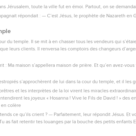
s Jérusalem, toute la ville fut en émoi. Partout, on se demandai
ompagnait répondait : — C’est Jésus, le prophète de Nazareth en G
mple
our du temple. Il se mit à en chasser tous les vendeurs qui s’étaie
 que leurs clients. Il renversa les comptoirs des changeurs d’arg
 écrit : Ma maison s’appellera maison de prière. Et qu’en avez-vous 
stropiés s’approchèrent de lui dans la cour du temple, et il les g
êtres et les interprètes de la loi virent les miracles extraordinair
ntendirent les joyeux « Hosanna ! Vive le Fils de David ! » des en
t en colère
entends ce qu’ils crient ? — Parfaitement, leur répondit Jésus. Et
 Tu as fait retentir tes louanges par la bouche des petits enfants E