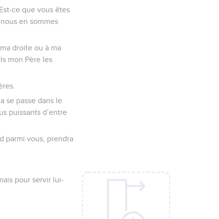
Est-ce que vous êtes
ls, nous en sommes
à ma droite ou à ma
els mon Père les
ères.
a se passe dans le
us puissants d’entre
and parmi vous, prendra
ais pour servir lui-