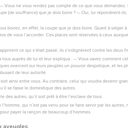
 : — Vous ne vous rendez pas compte de ce que vous demandez. 
upe (de souffrance) que je dois boire ? — Oui, lui répondirent-i
 vous boirez, en effet, la coupe que je dois boire. Quant à siéger 
moi de vous l’accorder. Ces places sont réservées à ceux auxqu
pprirent ce qui s’était passé, ils s’indignèrent contre les deux fr
a tous auprès de lui et leur expliqua : — Vous savez comment cel
iques exercent sur leurs peuples un pouvoir despotique, et les pl
busant de leur autorité.
en soit ainsi entre vous. Au contraire, celui qui voudra devenir gr
 qu’il se fasse le domestique des autres.
tête des autres, qu’il soit prêt à être l’esclave de tous
 l’homme, qui n’est pas venu pour se faire servir par les autres, m
 pour payer la rançon de beaucoup d’hommes.
x aveugles