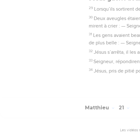
29
Lorsqu’ils sortirent 
30
Deux aveugles étaient 
mirent à crier : — Seign
31
Les gens avaient beau 
de plus belle : — Seigne
32
Jésus s’arrêta, il le
33
Seigneur, répondirent
34
Jésus, pris de pitié p
Matthieu
21
Les vidéos 