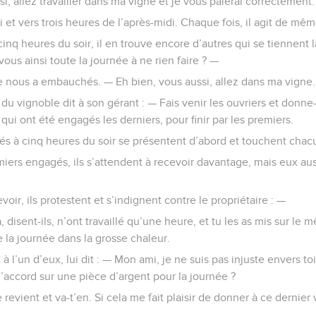
ssi, allez travailler dans ma vigne et je vous paierai correctement. 
i et vers trois heures de l’après-midi. Chaque fois, il agit de mêm
 cinq heures du soir, il en trouve encore d’autres qui se tiennent là
vous ainsi toute la journée à ne rien faire ? —
 nous a embauchés. — Eh bien, vous aussi, allez dans ma vigne.
e du vignoble dit à son gérant : — Fais venir les ouvriers et donne-
i ont été engagés les derniers, pour finir par les premiers.
s à cinq heures du soir se présentent d’abord et touchent chac
miers engagés, ils s’attendent à recevoir davantage, mais eux au
ir, ils protestent et s’indignent contre le propriétaire : —
, disent-ils, n’ont travaillé qu’une heure, et tu les as mis sur l
e la journée dans la grosse chaleur.
 à l’un d’eux, lui dit : — Mon ami, je ne suis pas injuste envers t
accord sur une pièce d’argent pour la journée ?
revient et va-t’en. Si cela me fait plaisir de donner à ce dernier 