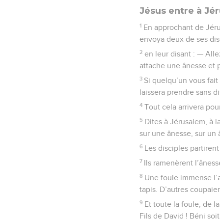
Jésus entre à Jé
1
En approchant de Jérus
envoya deux de ses dis
2
en leur disant : — All
attache une ânesse et p
3
Si quelqu’un vous fait
laissera prendre sans di
4
Tout cela arrivera pour
5
Dites à Jérusalem, à la
sur une ânesse, sur un
6
Les disciples partirent
7
Ils ramenèrent l’ânesse
8
Une foule immense l’a
tapis. D’autres coupaie
9
Et toute la foule, de 
Fils de David ! Béni soi