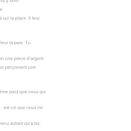
Ils y vont.
e.
 sur la place. Il leur
leur la paie. Tu
un une pièce d’argent.
ssi perçoivent une
e même pied que nous qui
oi : est-ce que nous ne
venu autant qu’à toi,