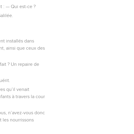
t : — Qui est-ce ?
alilée.
nt installés dans
ent, ainsi que ceux des
fait ? Un repaire de
uérit.
es qu’il venait
fants à travers la cour
 vous, n’avez-vous donc
t les nourrissons