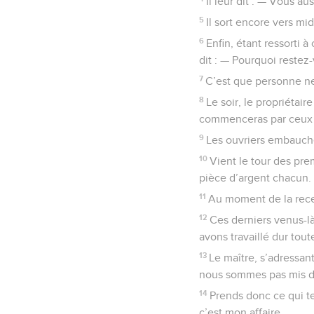
Il leur dit : — Vous au
5
Il sort encore vers mid
6
Enfin, étant ressorti à
dit : — Pourquoi restez-
7
C’est que personne ne
8
Le soir, le propriétair
commenceras par ceux qu
9
Les ouvriers embauché
10
Vient le tour des pre
pièce d’argent chacun.
11
Au moment de la recevo
12
Ces derniers venus-là
avons travaillé dur tout
13
Le maître, s’adressant
nous sommes pas mis d’
14
Prends donc ce qui te 
c’est mon affaire.