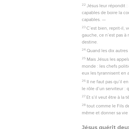
22
Jésus leur répondit
capables de boire la co
capables. —
23
C’est bien, reprit-il,
gauche, ce n’est pas à 
destine.
24
Quand les dix autres a
25
Mais Jésus les appel
monde : les chefs polit
eux les tyrannisent en a
26
Il ne faut pas qu’il 
le rôle d’un serviteur :
27
Et s’il veut être à la 
28
tout comme le Fils de
même et donner sa vie
Jésus guérit deu