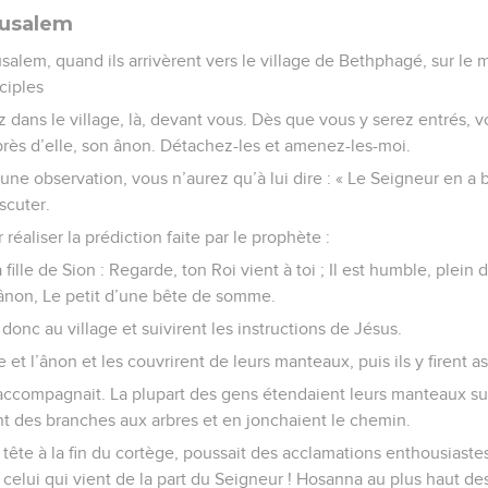
rusalem
alem, quand ils arrivèrent vers le village de Bethphagé, sur le 
ciples
ez dans le village, là, devant vous. Dès que vous y serez entrés, 
rès d’elle, son ânon. Détachez-les et amenez-les-moi.
 une observation, vous n’aurez qu’à lui dire : « Le Seigneur en a 
scuter.
 réaliser la prédiction faite par le prophète :
 fille de Sion : Regarde, ton Roi vient à toi ; Il est humble, plein
 ânon, Le petit d’une bête de somme.
 donc au village et suivirent les instructions de Jésus.
 et l’ânon et les couvrirent de leurs manteaux, puis ils y firent a
ccompagnait. La plupart des gens étendaient leurs manteaux sur
nt des branches aux arbres et en jonchaient le chemin.
la tête à la fin du cortège, poussait des acclamations enthousiaste
t celui qui vient de la part du Seigneur ! Hosanna au plus haut des