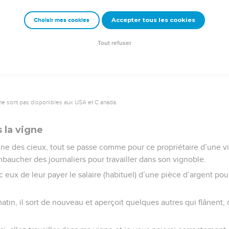
niers seront les premiers.
Accepter tous les cookies
Choisir mes cookies
© 2013 - 2010 BLF Editions
Tout refuser
ne sont pas disponibles aux USA et C anada.
 la vigne
ègne des cieux, tout se passe comme pour ce propriétaire d’une v
mbaucher des journaliers pour travailler dans son vignoble.
 eux de leur payer le salaire (habituel) d’une pièce d’argent pour 
tin, il sort de nouveau et aperçoit quelques autres qui flânent,