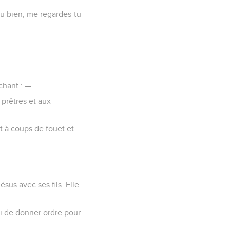
 Ou bien, me regardes-tu
chant : —
 prêtres et aux
nt à coups de fouet et
us avec ses fils. Elle
oi de donner ordre pour