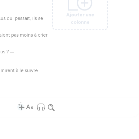
Ajouter une
Ajouter une
Ajouter une
Ajouter une
Ajouter une
s qui passait, ils se
colonne
colonne
colonne
colonne
colonne
aient pas moins à crier
ous ? —
 mirent à le suivre.