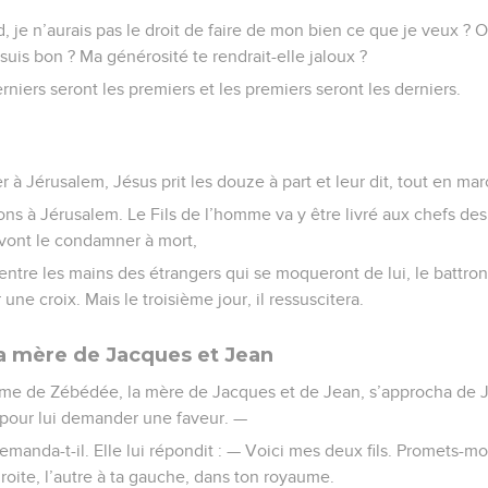
d, je n’aurais pas le droit de faire de mon bien ce que je veux ?
suis bon ? Ma générosité te rendrait-elle jaloux ?
niers seront les premiers et les premiers seront les derniers.
 Jérusalem, Jésus prit les douze à part et leur dit, tout en mar
s à Jérusalem. Le Fils de l’homme va y être livré aux chefs des
ls vont le condamner à mort,
t entre les mains des étrangers qui se moqueront de lui, le battro
r une croix. Mais le troisième jour, il ressuscitera.
a mère de Jacques et Jean
e de Zébédée, la mère de Jacques et de Jean, s’approcha de Jés
 pour lui demander une faveur. —
demanda-t-il. Elle lui répondit : — Voici mes deux fils. Promets-m
 droite, l’autre à ta gauche, dans ton royaume.