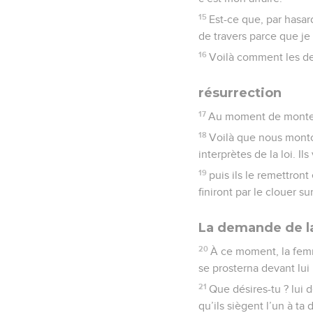
15
Est-ce que, par hasar
de travers parce que je 
16
Voilà comment les der
résurrection
17
Au moment de monter à
18
Voilà que nous monton
interprètes de la loi. I
19
puis ils le remettron
finiront par le clouer su
La demande de l
20
À ce moment, la femm
se prosterna devant lui
21
Que désires-tu ? lui 
qu’ils siègent l’un à ta