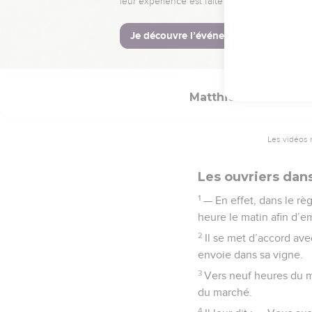
sont maintenant les der
Matthieu
20
Les vidéos 
Les ouvriers dans
1
— En effet, dans le r
heure le matin afin d’e
2
Il se met d’accord avec
envoie dans sa vigne.
3
Vers neuf heures du ma
du marché.
4