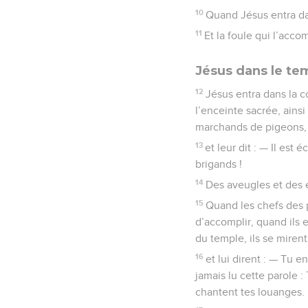
10
Quand Jésus entra dan
11
Et la foule qui l’acc
Jésus dans le te
12
Jésus entra dans la c
l’enceinte sacrée, ainsi
marchands de pigeons,
13
et leur dit : — Il est
brigands !
14
Des aveugles et des e
15
Quand les chefs des pr
d’accomplir, quand ils e
du temple, ils se miren
16
et lui dirent : — Tu 
jamais lu cette parole :
chantent tes louanges.