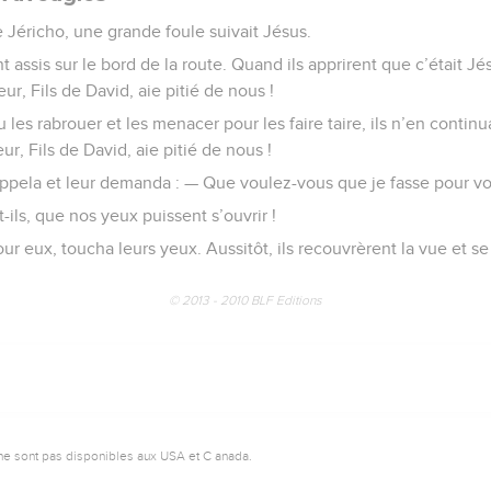
de Jéricho, une grande foule suivait Jésus.
assis sur le bord de la route. Quand ils apprirent que c’était Jésu
eur, Fils de David, aie pitié de nous !
les rabrouer et les menacer pour les faire taire, ils n’en continu
ur, Fils de David, aie pitié de nous !
s appela et leur demanda : — Que voulez-vous que je fasse pour v
-ils, que nos yeux puissent s’ouvrir !
our eux, toucha leurs yeux. Aussitôt, ils recouvrèrent la vue et se
© 2013 - 2010 BLF Editions
ne sont pas disponibles aux USA et C anada.