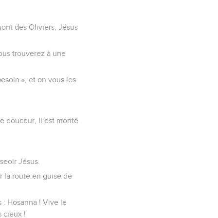
mont des Oliviers, Jésus
vous trouverez à une
besoin », et on vous les
 de douceur, Il est monté
sseoir Jésus.
 la route en guise de
s : Hosanna ! Vive le
 cieux !