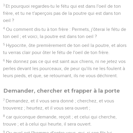
3
Et pourquoi regardes-tu le fétu qui est dans l'oeil de ton
frère, et tu ne t'aperçois pas de la poutre qui est dans ton
oeil ?
4
Ou comment dis-tu à ton frère : Permets, j'ôterai le fétu de
ton oeil ; et voici, la poutre est dans ton oeil ?
5
Hypocrite, ôte premièrement de ton oeil la poutre, et alors
tu verras clair pour ôter le fétu de l'oeil de ton frère.
6
Ne donnez pas ce qui est saint aux chiens, ni ne jetez vos
perles devant les pourceaux, de peur qu'ils ne les foulent à
leurs pieds, et que, se retournant, ils ne vous déchirent.
Demander, chercher et frapper à la porte
7
Demandez, et il vous sera donné ; cherchez, et vous
trouverez ; heurtez, et il vous sera ouvert ;
8
car quiconque demande, reçoit ; et celui qui cherche,
trouve ; et à celui qui heurte, il sera ouvert.
9
Ou quel est l'homme d'entre vous, qui, si son fils lui