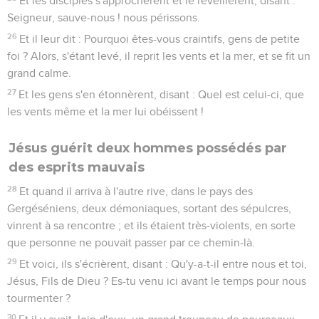
Et les disciples s'approchèrent et le réveillèrent, disant :
Seigneur, sauve-nous ! nous périssons.
26
Et il leur dit : Pourquoi êtes-vous craintifs, gens de petite
foi ? Alors, s'étant levé, il reprit les vents et la mer, et se fit un
grand calme.
27
Et les gens s'en étonnèrent, disant : Quel est celui-ci, que
les vents même et la mer lui obéissent !
Jésus guérit deux hommes possédés par
des esprits mauvais
28
Et quand il arriva à l'autre rive, dans le pays des
Gergéséniens, deux démoniaques, sortant des sépulcres,
vinrent à sa rencontre ; et ils étaient très-violents, en sorte
que personne ne pouvait passer par ce chemin-là.
29
Et voici, ils s'écrièrent, disant : Qu'y-a-t-il entre nous et toi,
Jésus, Fils de Dieu ? Es-tu venu ici avant le temps pour nous
tourmenter ?
30