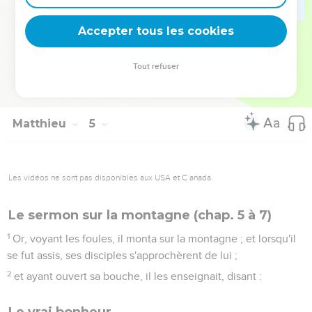
diverses maladies et de divers tourments, et des
démoniaques, et des lunatiques, et des paralytiques, et il les
Accepter tous les cookies
guérit.
25
Et de grandes foules le suivirent de la Galilée, et de
Tout refuser
Décapolis, et de Jérusalem, et de Judée, et de par delà le
Jourdain.
Matthieu
5
Les vidéos ne sont pas disponibles aux USA et C anada.
Le sermon sur la montagne (chap. 5 à 7)
1
Or, voyant les foules, il monta sur la montagne ; et lorsqu'il
se fut assis, ses disciples s'approchèrent de lui ;
2
et ayant ouvert sa bouche, il les enseignait, disant :
Le vrai bonheur