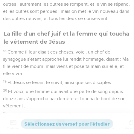
outres ; autrement les outres se rompent, et le vin se répand,
et les outres sont perdues ; mais on met le vin nouveau dans
des outres neuves, et tous les deux se conservent.
La fille d'un chef juif et la femme qui toucha
le vêtement de Jésus
18
Comme il leur disait ces choses, voici, un chef de
synagogue s'étant approché lui rendit hommage, disant : Ma
fille vient de mourir, mais viens et pose ta main sur elle, et
elle vivra.
19
Et Jésus se levant le suivit, ainsi que ses disciples.
20
Et voici, une femme qui avait une perte de sang depuis
douze ans s'approcha par derrière et toucha le bord de son
vêtement ;
21
car elle disait en elle-même : Si seulement je touche son
vêtement, je serai guérie.
Contenus
Versions
Commentaires
Strong
Dictionnaire
22
Et Jésus, s'étant retourné et la voyant, dit : Aie bon