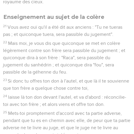
royaume des cieux.
Enseignement au sujet de la colère
21
Vous avez ouï qu'il a été dit aux anciens : "Tu ne tueras
pas ; et quiconque tuera, sera passible du jugement".
22
Mais moi, je vous dis que quiconque se met en colère
légèrement contre son frère sera passible du jugement ; et
quiconque dira à son frère : "Raca", sera passible du
jugement du sanhédrin ; et quiconque dira "fou", sera
passible de la géhenne du feu.
23
Si donc tu offres ton don à l'autel, et que là il te souvienne
que ton frère a quelque chose contre toi,
24
laisse là ton don devant l'autel, et va d'abord : réconcilie-
toi avec ton frère ; et alors viens et offre ton don.
25
Mets-toi promptement d'accord avec ta partie adverse,
pendant que tu es en chemin avec elle, de peur que ta partie
adverse ne te livre au juge, et que le juge ne te livre au