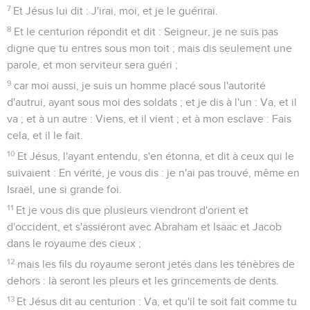
7
Et Jésus lui dit : J'irai, moi, et je le guérirai.
8
Et le centurion répondit et dit : Seigneur, je ne suis pas
digne que tu entres sous mon toit ; mais dis seulement une
parole, et mon serviteur sera guéri ;
9
car moi aussi, je suis un homme placé sous l'autorité
d'autrui, ayant sous moi des soldats ; et je dis à l'un : Va, et il
va ; et à un autre : Viens, et il vient ; et à mon esclave : Fais
cela, et il le fait.
10
Et Jésus, l'ayant entendu, s'en étonna, et dit à ceux qui le
suivaient : En vérité, je vous dis : je n'ai pas trouvé, même en
Israël, une si grande foi.
11
Et je vous dis que plusieurs viendront d'orient et
d'occident, et s'assiéront avec Abraham et Isaac et Jacob
dans le royaume des cieux ;
12
mais les fils du royaume seront jetés dans les ténèbres de
dehors : là seront les pleurs et les grincements de dents.
13
Et Jésus dit au centurion : Va, et qu'il te soit fait comme tu