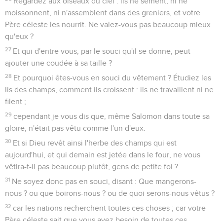
Regardez aux oiseaux du ciel : ils ne sèment, ni ne
moissonnent, ni n'assemblent dans des greniers, et votre
Père céleste les nourrit. Ne valez-vous pas beaucoup mieux
qu'eux ?
27
Et qui d'entre vous, par le souci qu'il se donne, peut
ajouter une coudée à sa taille ?
28
Et pourquoi êtes-vous en souci du vêtement ? Étudiez les
lis des champs, comment ils croissent : ils ne travaillent ni ne
filent ;
29
cependant je vous dis que, même Salomon dans toute sa
gloire, n'était pas vêtu comme l'un d'eux.
30
Et si Dieu revêt ainsi l'herbe des champs qui est
aujourd'hui, et qui demain est jetée dans le four, ne vous
vêtira-t-il pas beaucoup plutôt, gens de petite foi ?
31
Ne soyez donc pas en souci, disant : Que mangerons-
nous ? ou que boirons-nous ? ou de quoi serons-nous vêtus ?
32
car les nations recherchent toutes ces choses ; car votre
Père céleste sait que vous avez besoin de toutes ces