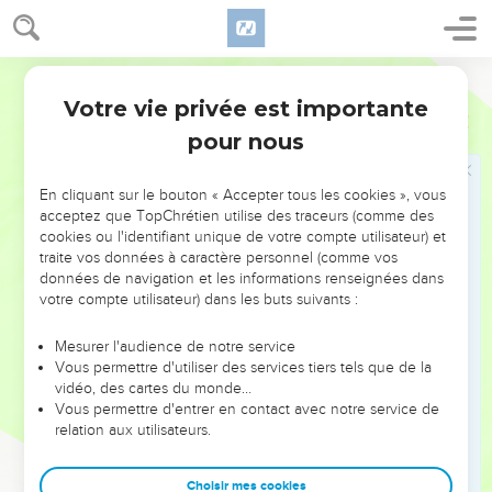
19
et il leur dit : Venez après moi, et je vous ferai pêcheurs
d'hommes.
20
Darby
Et eux aussitôt, ayant quitté leurs filets, le suivirent.
21
Votre vie privée est importante
Et, passant de là plus avant, il vit deux autres frères,
Matthieu
4
Jacques le fils de Zébédée, et Jean son frère, dans la nacelle
pour nous
avec Zébédée leur père, raccommodant leurs filets, et il les
appela ;
En cliquant sur le bouton « Accepter tous les cookies », vous
22
acceptez que TopChrétien utilise des traceurs (comme des
et eux aussitôt, ayant quitté la nacelle et leur père, le
cookies ou l'identifiant unique de votre compte utilisateur) et
suivirent.
traite vos données à caractère personnel (comme vos
données de navigation et les informations renseignées dans
Jésus enseigne et guérit
votre compte utilisateur) dans les buts suivants :
23
Et Jésus allait par toute la Galilée, enseignant dans leurs
Mesurer l'audience de notre service
synagogues, et prêchant l'évangile du royaume, et
Vous permettre d'utiliser des services tiers tels que de la
vidéo, des cartes du monde…
guérissant toute sorte de maladies et toute sorte de
Vous permettre d'entrer en contact avec notre service de
langueurs parmi le peuple.
relation aux utilisateurs.
24
Et sa renommée se répandit par toute la Syrie ; et on lui
amena tous ceux qui se portaient mal, qui étaient affligés de
Choisir mes cookies