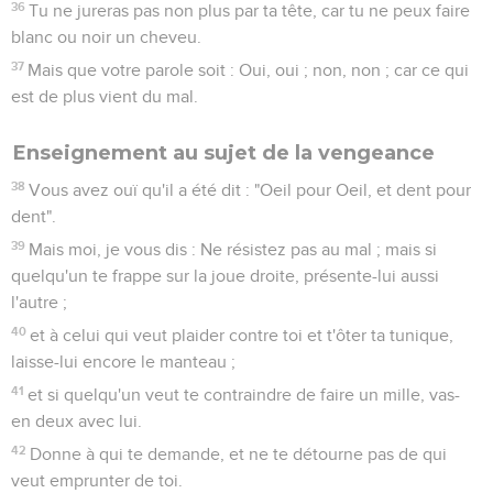
36
Tu ne jureras pas non plus par ta tête, car tu ne peux faire
blanc ou noir un cheveu.
37
Mais que votre parole soit : Oui, oui ; non, non ; car ce qui
est de plus vient du mal.
Enseignement au sujet de la vengeance
38
Vous avez ouï qu'il a été dit : "Oeil pour Oeil, et dent pour
dent".
39
Mais moi, je vous dis : Ne résistez pas au mal ; mais si
quelqu'un te frappe sur la joue droite, présente-lui aussi
l'autre ;
40
et à celui qui veut plaider contre toi et t'ôter ta tunique,
laisse-lui encore le manteau ;
41
et si quelqu'un veut te contraindre de faire un mille, vas-
en deux avec lui.
42
Donne à qui te demande, et ne te détourne pas de qui
veut emprunter de toi.