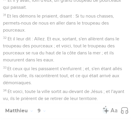
Et il y avait, loin d'eux, un grand troupeau de pourceaux
qui paissait.
31
Et les démons le priaient, disant : Si tu nous chasses,
permets-nous de nous en aller dans le troupeau des
pourceaux.
32
Et il leur dit : Allez. Et eux, sortant, s'en allèrent dans le
troupeau des pourceaux ; et voici, tout le troupeau des
pourceaux se rua du haut de la côte dans la mer ; et ils
moururent dans les eaux.
33
Et ceux qui les paissaient s'enfuirent ; et, s'en étant allés
dans la ville, ils racontèrent tout, et ce qui était arrivé aux
démoniaques.
34
Et voici, toute la ville sortit au-devant de Jésus ; et l'ayant
vu, ils le prièrent de se retirer de leur territoire.
Matthieu
9