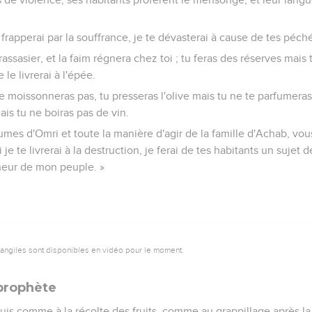
 frapperai par la souffrance, je te dévasterai à cause de tes péch
ssasier, et la faim régnera chez toi ; tu feras des réserves mais 
 le livrerai à l'épée.
 moissonneras pas, tu presseras l'olive mais tu ne te parfumeras 
mais tu ne boiras pas de vin.
mes d'Omri et toute la manière d'agir de la famille d'Achab, vou
 je te livrerai à la destruction, je ferai de tes habitants un sujet
neur de mon peuple. »
vangiles sont disponibles en vidéo pour le moment.
prophète
suis comme à la récolte des fruits, comme au grappillage après la 