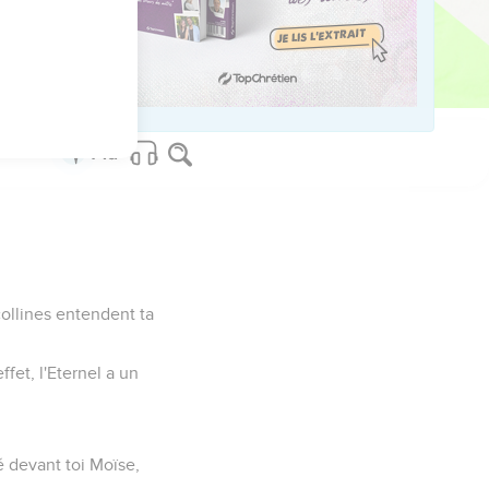
couté.
collines entendent ta
ffet, l'Eternel a un
oyé devant toi Moïse,