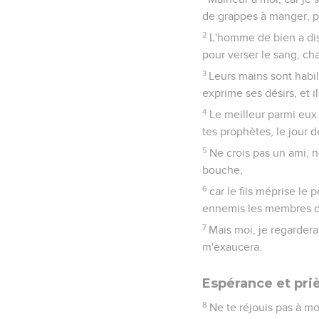
de grappes à manger, p
2
L'homme de bien a dis
pour verser le sang, ch
3
Leurs mains sont habil
exprime ses désirs, et 
4
Le meilleur parmi eux 
tes prophètes, le jour d
5
Ne crois pas un ami, ne
bouche,
6
car le fils méprise le 
ennemis les membres de
7
Mais moi, je regardera
m'exaucera.
Espérance et pri
8
Ne te réjouis pas à mo