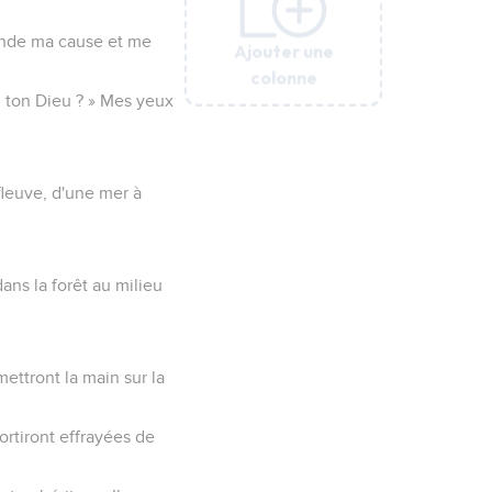
éfende ma cause et me
Ajouter une
Ajouter une
Ajouter une
Ajouter une
Ajouter une
Ajouter une
colonne
colonne
colonne
colonne
colonne
colonne
l, ton Dieu ? » Mes yeux
 fleuve, d'une mer à
ans la forêt au milieu
mettront la main sur la
ortiront effrayées de