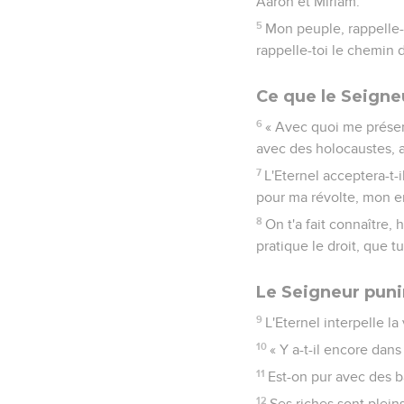
Aaron et Miriam.
5
Mon peuple, rappelle-t
rappelle-toi le chemin de
Ce que le Seign
6
« Avec quoi me présent
avec des holocaustes, 
7
L'Eternel acceptera-t-i
pour ma révolte, mon e
8
On t'a fait connaître,
pratique le droit, que 
Le Seigneur punir
9
L'Eternel interpelle la
10
« Y a-t-il encore dan
11
Est-on pur avec des b
12
Ses riches sont plein