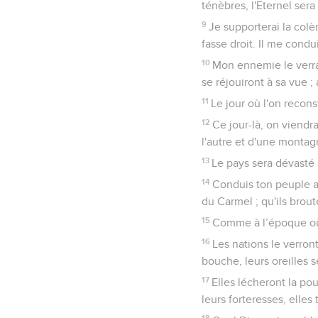
ténèbres, l'Eternel sera
9
Je supporterai la colè
fasse droit. Il me condui
10
Mon ennemie le verra 
se réjouiront à sa vue ;
11
Le jour où l'on recons
12
Ce jour-là, on viendra
l'autre et d'une montagn
13
Le pays sera dévasté 
14
Conduis ton peuple av
du Carmel ; qu'ils brou
15
Comme à l’époque où t
16
Les nations le verron
bouche, leurs oreilles s
17
Elles lécheront la pou
leurs forteresses, elles
18