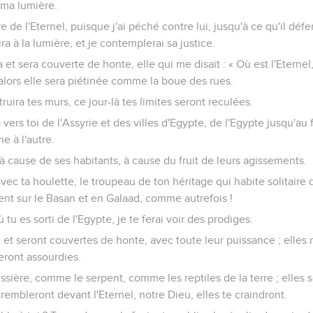
 ma lumière.
re de l'Eternel, puisque j'ai péché contre lui, jusqu'à ce qu'il d
ra à la lumière, et je contemplerai sa justice.
et sera couverte de honte, elle qui me disait : « Où est l'Eterne
 alors elle sera piétinée comme la boue des rues.
truira tes murs, ce jour-là tes limites seront reculées.
 vers toi de l'Assyrie et des villes d'Egypte, de l'Egypte jusqu'au
e à l'autre.
à cause de ses habitants, à cause du fruit de leurs agissements.
ec ta houlette, le troupeau de ton héritage qui habite solitaire d
tent sur le Basan et en Galaad, comme autrefois !
u es sorti de l'Egypte, je te ferai voir des prodiges.
t et seront couvertes de honte, avec toute leur puissance ; elles 
eront assourdies.
ssière, comme le serpent, comme les reptiles de la terre ; elles s
 trembleront devant l'Eternel, notre Dieu, elles te craindront.