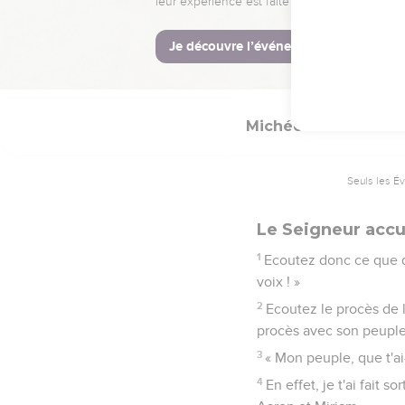
ont fabriqué.
13
J'arracherai du milieu 
14
J'exercerai ma vengea
Michée
6
Seuls les É
Le Seigneur accu
1
Ecoutez donc ce que di
voix ! »
2
Ecoutez le procès de l
procès avec son peuple, 
3
« Mon peuple, que t'ai-
4
En effet, je t'ai fait s