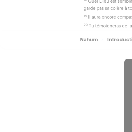
Quel Dieu est semblabl
garde pas sa colère à tou
19
Il aura encore compas
20
Tu témoigneras de la 
Nahum
Introduc