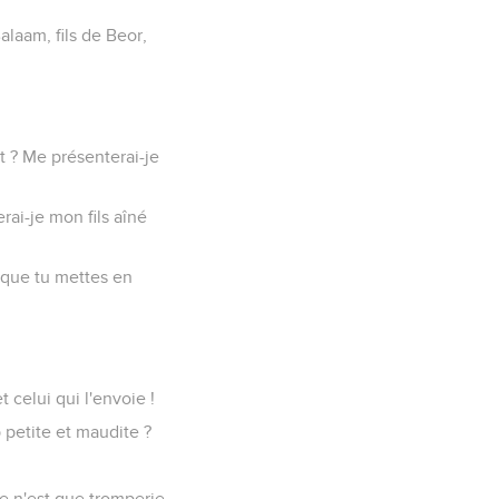
alaam, fils de Beor,
t ? Me présenterai-je
rai-je mon fils aîné
t que tu mettes en
t celui qui l'envoie !
 petite et maudite ?
ue n'est que tromperie