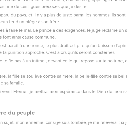
as une de ces figues précoces que je désire.
paru du pays, et il n'y a plus de juste parmi les hommes. Ils so
acun tend un piège à son frère.
es à faire le mal. Le prince a des exigences, le juge réclame un s
ils font ainsi cause commune.
est pareil à une ronce, le plus droit est pire qu'un buisson d'épi
e ta punition approche. C'est alors qu'ils seront consternés.
 te fie pas à un intime ; devant celle qui repose sur ta poitrine, g
père, la fille se soulève contre sa mère, la belle-fille contre sa be
 sa famille.
i vers l'Eternel, je mettrai mon espérance dans le Dieu de mon s
ère du peuple
n sujet, mon ennemie, car si je suis tombée, je me relèverai ; si j