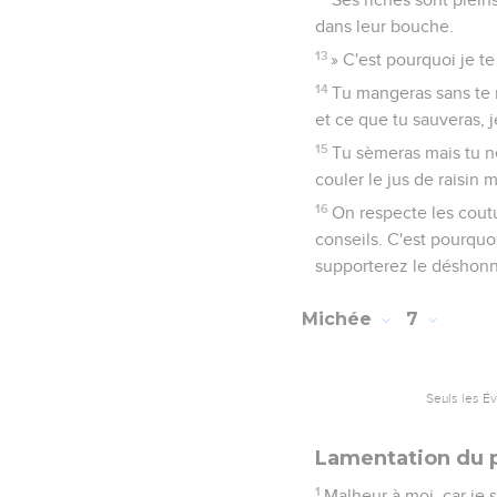
dans leur bouche.
13
» C'est pourquoi je te
14
Tu mangeras sans te ra
et ce que tu sauveras, je
15
Tu sèmeras mais tu ne
couler le jus de raisin 
16
On respecte les coutu
conseils. C'est pourquoi
supporterez le déshon
Michée
7
Seuls les É
Lamentation du 
1
Malheur à moi, car je 