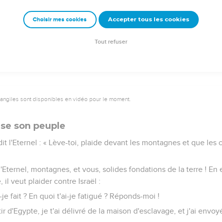
Accepter tous les cookies
Choisir mes cookies
de toi tes poteaux sacrés et je détruirai tes villes.
nce avec colère, avec fureur, contre les nations qui n'ont pas é
Tout refuser
vangiles sont disponibles en vidéo pour le moment.
se son peuple
t l'Eternel : « Lève-toi, plaide devant les montagnes et que les 
'Eternel, montagnes, et vous, solides fondations de la terre ! En e
il veut plaider contre Israël :
je fait ? En quoi t'ai-je fatigué ? Réponds-moi !
ortir d'Egypte, je t'ai délivré de la maison d'esclavage, et j'ai env