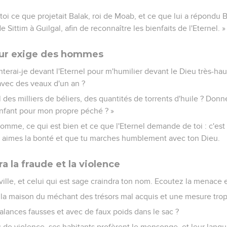
oi ce que projetait Balak, roi de Moab, et ce que lui a répondu B
 Sittim à Guilgal, afin de reconnaître les bienfaits de l'Eternel. »
eur exige des hommes
erai-je devant l'Eternel pour m'humilier devant le Dieu très-hau
avec des veaux d'un an ?
l des milliers de béliers, des quantités de torrents d'huile ? Donne
nfant pour mon propre péché ? »
 homme, ce qui est bien et ce que l'Eternel demande de toi : c'es
tu aimes la bonté et que tu marches humblement avec ton Dieu.
a la fraude et la violence
 ville, et celui qui est sage craindra ton nom. Ecoutez la menace e
s la maison du méchant des trésors mal acquis et une mesure trop
alances fausses et avec de faux poids dans le sac ?
s de violence, ses habitants profèrent le mensonge, et leur lang