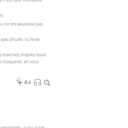
és.
tu ne les sauveras pas,
pas d'huile, tu feras
s marchez d'après leurs
 de moquerie, et vous
vendange : il n'y a pas