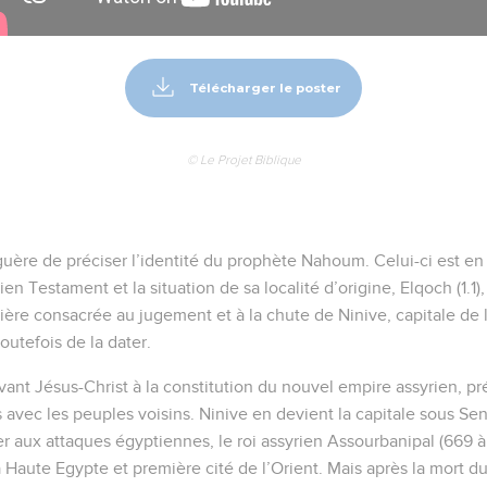
Télécharger le poster
© Le Projet Biblique
guère de préciser l’identité du prophète Nahoum. Celui-ci est en
en Testament et la situation de sa localité d’origine, Elqoch (1.1),
ière consacrée au jugement et à la chute de Ninive, capitale de l
utefois de la dater.
ant Jésus-Christ à la constitution du nouvel empire assyrien, pré
 avec les peuples voisins. Ninive en devient la capitale sous Sen
r aux attaques égyptiennes, le roi assyrien Assourbanipal (669 
 Haute Egypte et première cité de l’Orient. Mais après la mort du 