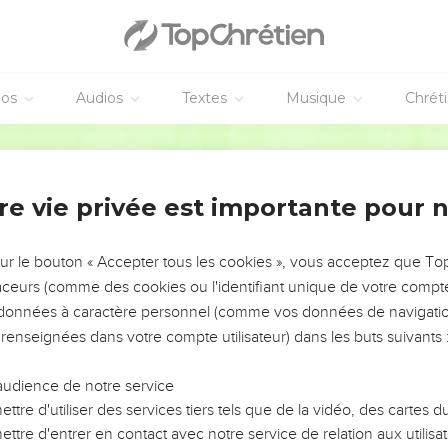
pée le pays d'Assyrie et le pays de Nimrod à l'intérieur de ses por
qu'il viendra dans notre pays et qu'il pénétrera sur notre territoire
Israël parmi les nations
éos
Audios
Textes
Musique
Chrét
, au milieu des peuples nombreux, pareil à une rosée qui vient de
Segond 21
be : elles ne comptent pas sur l'homme, elles ne dépendent pas 
 parmi les nations, au milieu des peuples nombreux, pareil à un 
re vie privée est importante pour 
onceau parmi les troupeaux de brebis : lorsqu'il passe, il piétine e
es.
sur le bouton « Accepter tous les cookies », vous acceptez que T
r tes adversaires, et que tous tes ennemis soient supprimés !
traceurs (comme des cookies ou l'identifiant unique de votre compte 
s données à caractère personnel (comme vos données de navigatio
rimera tous les faux appuis
 renseignées dans votre compte utilisateur) dans les buts suivants 
ternel, je supprimerai du milieu de toi tes chevaux et je détruirai 
les de ton pays et je renverserai toutes tes forteresses.
audience de notre service
 toi la magie et tu n'auras plus de devins ;
ttre d'utiliser des services tiers tels que de la vidéo, des cartes
ttre d'entrer en contact avec notre service de relation aux utilisat
ieu de toi tes idoles et tes statues, et tu ne te prosterneras plus