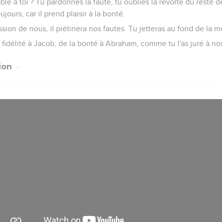
e à toi ? Tu pardonnes la faute, tu oublies la révolte du reste de
jours, car il prend plaisir à la bonté.
sion de nous, il piétinera nos fautes. Tu jetteras au fond de la m
fidélité à Jacob, de la bonté à Abraham, comme tu l'as juré à nos
tion