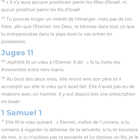
18
» Il n'y aura aucune prostituée parmi les filles d'Israël, ni
aucun prostitué parmi les fils d'Israël.
21
Tu pourras exiger un intérêt de l'étranger, mais pas de ton
frère, afin que l'Eternel, ton Dieu, te bénisse dans tout ce que
tu entreprendras dans le pays dont tu vas entrer en
possession.
Juges 11
30
Jephthé fit un vœu à l'Eternel. Il dit : « Si tu livres les
Ammonites entre mes mains,
39
Au bout des deux mois, elle revint vers son père et il
accomplit sur elle le vœu qu'il avait fait. Elle n'avait pas eu de
relations avec un homme. Il y eut depuis lors une prescription
en Israël :
1 Samuel 1
11
Elle fit le vœu suivant : « Eternel, maître de l’univers, si tu
consens à regarder la détresse de ta servante, si tu te souviens
de moi, si tu n'oublies pas ta servante et lui donnes un fils, je le