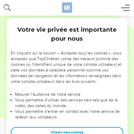
Votre vie privée est importante
pour nous
NE MANQUEZ PAS L’ÉVÉNEMENT
En cliquant sur le bouton « Accepter tous les cookies », vous
DE L’ANNÉE !
acceptez que TopChrétien utilise des traceurs (comme des
cookies ou l'identifiant unique de votre compte utilisateur) et
ET SI LEURS ERREURS POUVAIENT VOUS ÉVITER LES
traite vos données à caractère personnel (comme vos
VOTRES ?
données de navigation et les informations renseignées dans
votre compte utilisateur) dans les buts suivants :
On admire souvent les leaders pour leurs réussites, leur impact,
leur foi ou leur vision. Mais on voit moins les doutes, les erreurs
Mesurer l'audience de notre service
Vous permettre d'utiliser des services tiers tels que de la
et les saisons difficiles qu'ils ont traversés, alors même que ce
vidéo, des cartes du monde…
sont elles qui les ont façonnés.
Vous permettre d'entrer en contact avec notre service de
relation aux utilisateurs.
Dans cette conférence, leaders, entrepreneurs, et responsables
reviennent sur les erreurs marquantes de leur parcours et les
clés pour avancer avec plus de sagesse afin que leurs erreurs
Choisir mes cookies