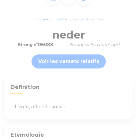
TopChrétien
TopBible
Lexique Hébreu / Grec
neder
Strong n°05088
Prononciation [neh'-der]
Voir les versets relatifs
Définition
vœu, offrande votive
Étymologie