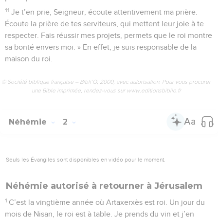
11
Je t’en prie, Seigneur, écoute attentivement ma prière.
Écoute la prière de tes serviteurs, qui mettent leur joie à te
respecter. Fais réussir mes projets, permets que le roi montre
sa bonté envers moi. » En effet, je suis responsable de la
maison du roi.
© Société biblique française – Bibli’O, 2000, avec autorisation. Pour vous procurer
une Bible imprimée, rendez-vous sur www.editionsbiblio.fr
Néhémie
2
Seuls les Évangiles sont disponibles en vidéo pour le moment.
Néhémie autorisé à retourner à Jérusalem
1
C’est la vingtième année où Artaxerxès est roi. Un jour du
mois de Nisan, le roi est à table. Je prends du vin et j’en