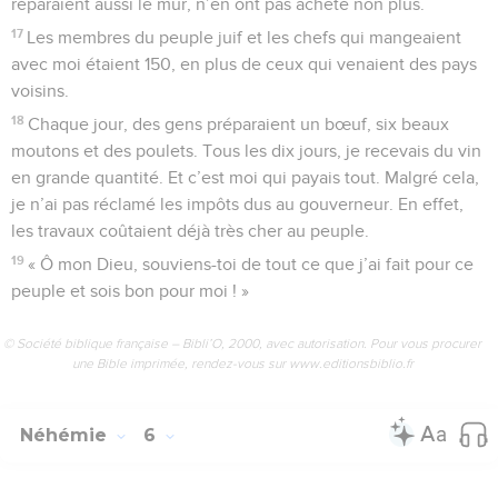
réparaient aussi le mur, n’en ont pas acheté non plus.
17
Les membres du peuple juif et les chefs qui mangeaient
avec moi étaient 150, en plus de ceux qui venaient des pays
voisins.
18
Chaque jour, des gens préparaient un bœuf, six beaux
moutons et des poulets. Tous les dix jours, je recevais du vin
en grande quantité. Et c’est moi qui payais tout. Malgré cela,
je n’ai pas réclamé les impôts dus au gouverneur. En effet,
les travaux coûtaient déjà très cher au peuple.
19
« Ô mon Dieu, souviens-toi de tout ce que j’ai fait pour ce
peuple et sois bon pour moi ! »
© Société biblique française – Bibli’O, 2000, avec autorisation. Pour vous procurer
une Bible imprimée, rendez-vous sur www.editionsbiblio.fr
Néhémie
6