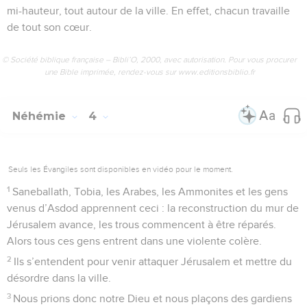
mi-hauteur, tout autour de la ville. En effet, chacun travaille
de tout son cœur.
© Société biblique française – Bibli’O, 2000, avec autorisation. Pour vous procurer
une Bible imprimée, rendez-vous sur www.editionsbiblio.fr
Néhémie
4
Seuls les Évangiles sont disponibles en vidéo pour le moment.
1
Saneballath, Tobia, les Arabes, les Ammonites et les gens
venus d’Asdod apprennent ceci : la reconstruction du mur de
Jérusalem avance, les trous commencent à être réparés.
Alors tous ces gens entrent dans une violente colère.
2
Ils s’entendent pour venir attaquer Jérusalem et mettre du
désordre dans la ville.
3
Nous prions donc notre Dieu et nous plaçons des gardiens