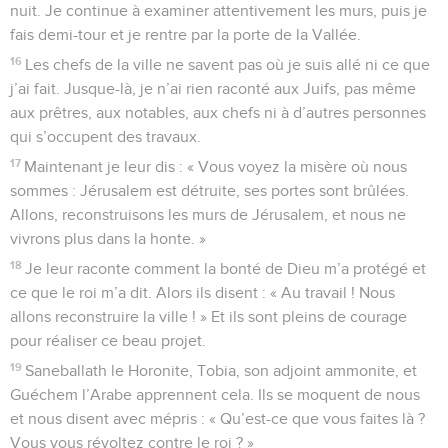
nuit. Je continue à examiner attentivement les murs, puis je
fais demi-tour et je rentre par la porte de la Vallée.
16
Les chefs de la ville ne savent pas où je suis allé ni ce que
j’ai fait. Jusque-là, je n’ai rien raconté aux Juifs, pas même
aux prêtres, aux notables, aux chefs ni à d’autres personnes
qui s’occupent des travaux.
17
Maintenant je leur dis : « Vous voyez la misère où nous
sommes : Jérusalem est détruite, ses portes sont brûlées.
Allons, reconstruisons les murs de Jérusalem, et nous ne
vivrons plus dans la honte. »
18
Je leur raconte comment la bonté de Dieu m’a protégé et
ce que le roi m’a dit. Alors ils disent : « Au travail ! Nous
allons reconstruire la ville ! » Et ils sont pleins de courage
pour réaliser ce beau projet.
19
Saneballath le Horonite, Tobia, son adjoint ammonite, et
Guéchem l’Arabe apprennent cela. Ils se moquent de nous
et nous disent avec mépris : « Qu’est-ce que vous faites là ?
Vous vous révoltez contre le roi ? »