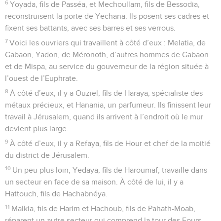
6
Yoyada, fils de Passéa, et Mechoullam, fils de Bessodia,
reconstruisent la porte de Yechana. Ils posent ses cadres et
fixent ses battants, avec ses barres et ses verrous.
7
Voici les ouvriers qui travaillent à côté d’eux : Melatia, de
Gabaon, Yadon, de Méronoth, d’autres hommes de Gabaon
et de Mispa, au service du gouverneur de la région située à
l’ouest de l’Euphrate.
8
À côté d’eux, il y a Ouziel, fils de Haraya, spécialiste des
métaux précieux, et Hanania, un parfumeur. Ils finissent leur
travail à Jérusalem, quand ils arrivent à l’endroit où le mur
devient plus large.
9
À côté d’eux, il y a Refaya, fils de Hour et chef de la moitié
du district de Jérusalem.
10
Un peu plus loin, Yedaya, fils de Haroumaf, travaille dans
un secteur en face de sa maison. À côté de lui, il y a
Hattouch, fils de Hachabnéya.
11
Malkia, fils de Harim et Hachoub, fils de Pahath-Moab,
réparent un autre secteur qui comprend la tour des Fours.