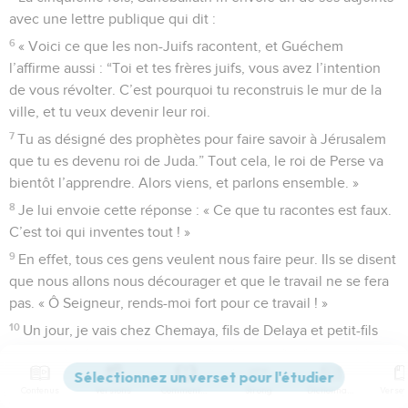
avec une lettre publique qui dit :
6
« Voici ce que les non-Juifs racontent, et Guéchem
l’affirme aussi : “Toi et tes frères juifs, vous avez l’intention
de vous révolter. C’est pourquoi tu reconstruis le mur de la
ville, et tu veux devenir leur roi.
7
Tu as désigné des prophètes pour faire savoir à Jérusalem
que tu es devenu roi de Juda.” Tout cela, le roi de Perse va
bientôt l’apprendre. Alors viens, et parlons ensemble. »
8
Je lui envoie cette réponse : « Ce que tu racontes est faux.
C’est toi qui inventes tout ! »
9
En effet, tous ces gens veulent nous faire peur. Ils se disent
que nous allons nous décourager et que le travail ne se fera
pas. « Ô Seigneur, rends-moi fort pour ce travail ! »
10
Un jour, je vais chez Chemaya, fils de Delaya et petit-fils
de Métabéel, car il n’a pas pu venir me voir. Il me dit :
« Allons ensemble au temple de Dieu, dans le lieu saint.
Contenus
Versions
Commentaires
Strong
Dictionnaire
Fermons les portes, parce que tes ennemis vont venir te tuer