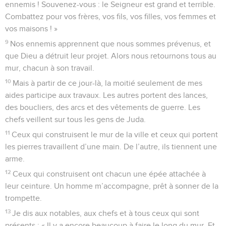
ennemis ! Souvenez-vous : le Seigneur est grand et terrible.
Combattez pour vos frères, vos fils, vos filles, vos femmes et
vos maisons ! »
9
Nos ennemis apprennent que nous sommes prévenus, et
que Dieu a détruit leur projet. Alors nous retournons tous au
mur, chacun à son travail.
10
Mais à partir de ce jour-là, la moitié seulement de mes
aides participe aux travaux. Les autres portent des lances,
des boucliers, des arcs et des vêtements de guerre. Les
chefs veillent sur tous les gens de Juda.
11
Ceux qui construisent le mur de la ville et ceux qui portent
les pierres travaillent d’une main. De l’autre, ils tiennent une
arme.
12
Ceux qui construisent ont chacun une épée attachée à
leur ceinture. Un homme m’accompagne, prêt à sonner de la
trompette.
13
Je dis aux notables, aux chefs et à tous ceux qui sont
présents : « Il y a encore beaucoup à faire le long du mur. Et