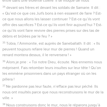
entre dans une violente colère. Il se moque de nous
34
devant ses frères et devant les soldats de Samarie. Il dit :
« Qu’est-ce que ces Juifs bons à rien essaient de faire ? Est-
ce que nous allons les laisser continuer ? Est-ce qu’ils vont
offrir des sacrifices ? Est-ce qu’ils vont finir aujourd’hui ? Est-
ce qu’ils vont faire revivre des pierres prises sur des tas de
débris et brûlées par le feu ? »
35
Tobia, l’Ammonite, est auprès de Saneballath. Il dit : « Ils
peuvent toujours refaire leur mur de pierres ! Quand un
renard montera dessus, il le renversera ! »
36
Alors je prie : « Toi notre Dieu, écoute. Nos ennemis nous
méprisent. Fais retomber leurs insultes sur leur tête ! Qu’on
les emmène prisonniers dans un pays étranger où on les
pillera !
37
Ne pardonne pas leur faute, n’efface pas leur péché. Ils
nous ont insultés parce que nous reconstruisons le mur de la
ville. »
38
Nous construisons donc le mur, nous le réparons jusqu’à