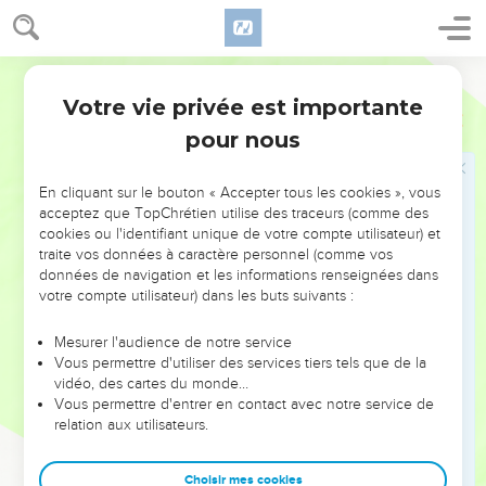
Malkia, Chemaya, Chimon,
32
Benjamin, Mallouk et Chemaria,
Parole de Vie
33
des hommes de la famille de Hachoum : ce sont Mattenaï,
Mattatta, Zabad, Éliféleth, Yerémaï, Manassé et Chiméi,
Votre vie privée est importante
Esdras
10
34
des hommes de la famille de Bani : ce sont Maadaï,
pour nous
Amram, Ouel,
35
Benaya, Bédia, Kelouhou,
En cliquant sur le bouton « Accepter tous les cookies », vous
acceptez que TopChrétien utilise des traceurs (comme des
36
Vania, Merémoth, Éliachib,
cookies ou l'identifiant unique de votre compte utilisateur) et
traite vos données à caractère personnel (comme vos
37
Mattania, Mattenaï, Yassaï,
données de navigation et les informations renseignées dans
38
Bani, Binnoui, Chiméi,
votre compte utilisateur) dans les buts suivants :
39
Chélémia, Natan, Adaya,
Mesurer l'audience de notre service
40
Maknadebaï, Chachaï, Charaï,
Vous permettre d'utiliser des services tiers tels que de la
vidéo, des cartes du monde…
41
Azarel, Chélémia, Chemaria,
Vous permettre d'entrer en contact avec notre service de
42
Challoum, Amaria et Joseph,
relation aux utilisateurs.
43
des hommes de la famille de Nébo : ce sont Yéiel, Mattitia,
Zabad, Zébina, Yaddaï, Joël et Benaya.
Choisir mes cookies