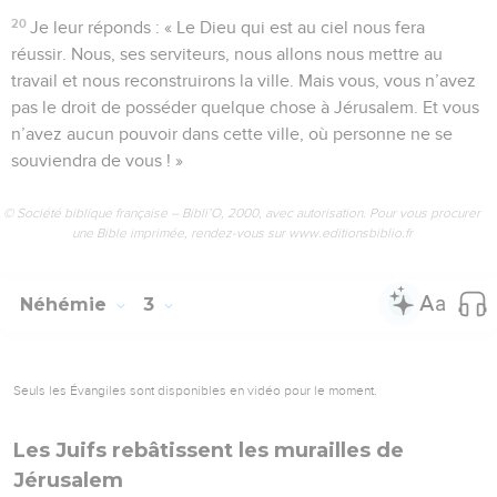
20
Je leur réponds : « Le Dieu qui est au ciel nous fera
réussir. Nous, ses serviteurs, nous allons nous mettre au
travail et nous reconstruirons la ville. Mais vous, vous n’avez
pas le droit de posséder quelque chose à Jérusalem. Et vous
n’avez aucun pouvoir dans cette ville, où personne ne se
souviendra de vous ! »
© Société biblique française – Bibli’O, 2000, avec autorisation. Pour vous procurer
une Bible imprimée, rendez-vous sur www.editionsbiblio.fr
Néhémie
3
Seuls les Évangiles sont disponibles en vidéo pour le moment.
Les Juifs rebâtissent les murailles de
Jérusalem