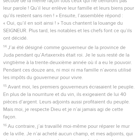
secoue de la même façon tous ceux qui ne tiendront pas
leur parole ! Qu’il leur enlève leur famille et leurs biens pour
qu’ils restent sans rien ! » Ensuite, l’assemblée répond :
« Oui, qu’il en soit ainsi ! » Tous chantent la louange du
SEIGNEUR. Plus tard, les notables et les chefs font ce qu’ils
ont décidé.
14
J’ai été désigné comme gouverneur de la province de
Juda pendant qu’Artaxerxès était roi. Je le suis resté de la
vingtième à la trente-deuxième année où il a eu le pouvoir.
Pendant ces douze ans, ni moi ni ma famille n’avons utilisé
les impôts du gouverneur pour vivre.
15
Avant moi, les premiers gouverneurs écrasaient le peuple.
En plus de la nourriture et du vin, ils exigeaient de lui 40
pièces d’argent. Leurs adjoints aussi profitaient du peuple.
Mais moi, je respecte Dieu et je n’ai jamais agi de cette
façon.
16
Au contraire, j’ai travaillé moi-même pour réparer le mur
de la ville. Je n’ai acheté aucun champ, et mes adjoints, qui