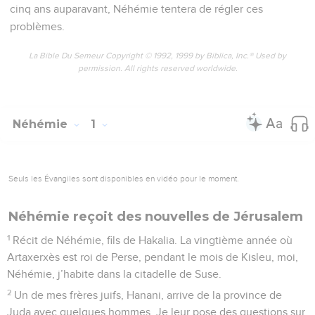
cinq ans auparavant, Néhémie tentera de régler ces
problèmes.
La Bible Du Semeur Copyright © 1992, 1999 by Biblica, Inc.® Used by
permission. All rights reserved worldwide.
Néhémie
1
Seuls les Évangiles sont disponibles en vidéo pour le moment.
Néhémie reçoit des nouvelles de Jérusalem
1
Récit de Néhémie, fils de Hakalia. La vingtième année où
Artaxerxès est roi de Perse, pendant le mois de Kisleu, moi,
Néhémie, j’habite dans la citadelle de Suse.
2
Un de mes frères juifs, Hanani, arrive de la province de
Juda avec quelques hommes. Je leur pose des questions sur