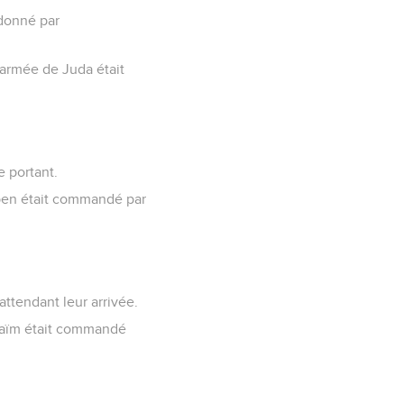
 donné par
'armée de Juda était
e portant.
uben était commandé par
attendant leur arrivée.
hraïm était commandé