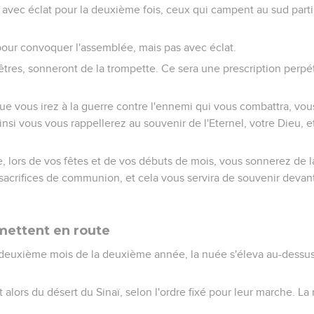
vec éclat pour la deuxième fois, ceux qui campent au sud parti
our convoquer l'assemblée, mais pas avec éclat.
prêtres, sonneront de la trompette. Ce sera une prescription perpét
que vous irez à la guerre contre l'ennemi qui vous combattra, vo
insi vous vous rappellerez au souvenir de l'Eternel, votre Dieu, e
e, lors de vos fêtes et de vos débuts de mois, vous sonnerez de l
sacrifices de communion, et cela vous servira de souvenir devant
 mettent en route
 deuxième mois de la deuxième année, la nuée s'éleva au-dessu
nt alors du désert du Sinaï, selon l'ordre fixé pour leur marche. La