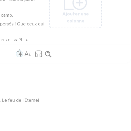
Ajouter une
Ajouter une
Ajouter une
Ajouter une
Ajouter une
Ajouter une
u camp.
colonne
colonne
colonne
colonne
colonne
colonne
ispersés ! Que ceux qui
ers d'Israël ! »
. Le feu de l'Eternel