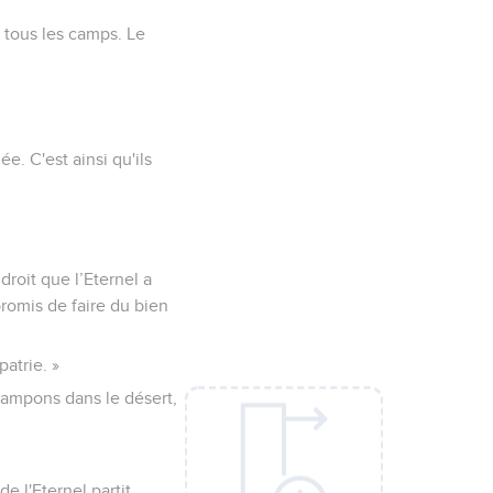
e tous les camps. Le
e. C'est ainsi qu'ils
droit que l’Eternel a
promis de faire du bien
patrie. »
 campons dans le désert,
de l'Eternel partit