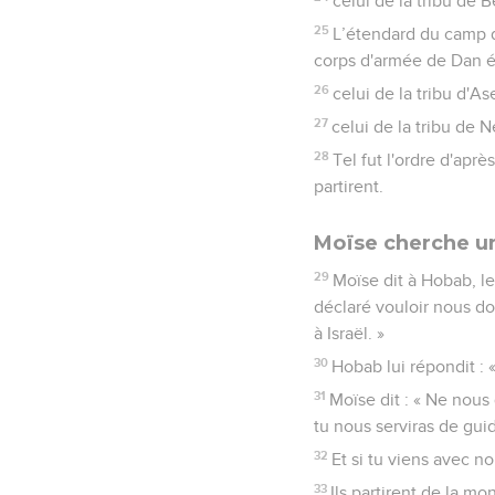
celui de la tribu de 
25
L’étendard du camp de
corps d'armée de Dan é
26
celui de la tribu d'As
27
celui de la tribu de N
28
Tel fut l'ordre d'aprè
partirent.
Moïse cherche un
29
Moïse dit à Hobab, le
déclaré vouloir nous do
à Israël. »
30
Hobab lui répondit : «
31
Moïse dit : « Ne nous
tu nous serviras de gui
32
Et si tu viens avec no
33
Ils partirent de la mo