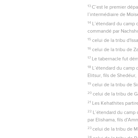
13
C’est le premier dépa
l’intermédiaire de Moïs
14
L’étendard du camp d
commandé par Nachshon
15
celui de la tribu d'Iss
16
celui de la tribu de Z
17
Le tabernacle fut dém
18
L’étendard du camp d
Elitsur, fils de Shedéur,
19
celui de la tribu de S
20
celui de la tribu de G
21
Les Kehathites partire
22
L’étendard du camp d
par Elishama, fils d'Am
23
celui de la tribu de 
24