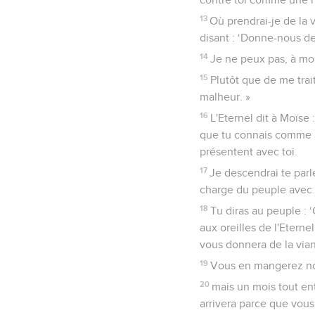
13
Où prendrai-je de la 
disant : ‘Donne-nous de
14
Je ne peux pas, à moi 
15
Plutôt que de me trait
malheur. »
16
L'Eternel dit à Moïs
que tu connais comme an
présentent avec toi.
17
Je descendrai te parler
charge du peuple avec t
18
Tu diras au peuple :
aux oreilles de l'Eterne
vous donnera de la via
19
Vous en mangerez non p
20
mais un mois tout ent
arrivera parce que vous