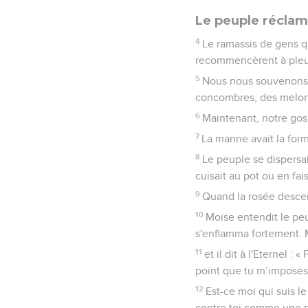
Le peuple réclam
4
Le ramassis de gens qu
recommencèrent à pleur
5
Nous nous souvenons 
concombres, des melons
6
Maintenant, notre gos
7
La manne avait la form
8
Le peuple se dispersait
cuisait au pot ou en fais
9
Quand la rosée descen
10
Moïse entendit le peu
s'enflamma fortement. M
11
et il dit à l'Eternel :
point que tu m’imposes
12
Est-ce moi qui suis l
contre toi comme une no