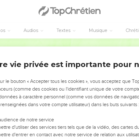
our chez vous célèbre la Pâque de l'Eternel, il se conformera aux
 aurez la même prescription pour l'étranger et pour l’Israélite. »
re la demeure sacrée
éos
Audios
Textes
Musique
Chrét
le fut dressé, la nuée couvrit le tabernacle, la tente de la rencon
Segond 21
 l'apparence d'un feu sur le tabernacle.
ment ainsi : la nuée couvrait le tabernacle et la nuit elle avait l
re vie privée est importante pour 
t au-dessus de la tente, les Israélites partaient ; ils campaient à l
t sur l'ordre de l'Eternel et ils campaient sur l'ordre de l'Eternel.
sur le bouton « Accepter tous les cookies », vous acceptez que T
estait sur le tabernacle.
traceurs (comme des cookies ou l'identifiant unique de votre compte 
s données à caractère personnel (comme vos données de navigatio
 longtemps sur le tabernacle, les Israélites obéissaient au com
 renseignées dans votre compte utilisateur) dans les buts suivants 
 de jours sur le tabernacle, c’est sur l’ordre de l’Eternel qu’ils c
audience de notre service
u soir au matin et s'élevait le matin, ils repartaient. Si elle s'élev
ttre d'utiliser des services tiers tels que de la vidéo, des cartes
ttre d'entrer en contact avec notre service de relation aux utilisat