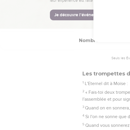
Qu’elle s'arrête sur 
partaient pas ; et quand 
23
C’est sur l’ordre de 
conformément à l’ordre 
Nombres
10
Seuls les É
Les trompettes d
1
L'Eternel dit à Moïse :
2
« Fais-toi deux trompe
l'assemblée et pour sig
3
Quand on en sonnera, t
4
Si l'on ne sonne que d'
5
Quand vous sonnerez a