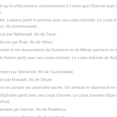
rt qu’ils effectuèrent conformément à l’ordre que l'Eternel avait
e.
es Judéens partit le premier avec ses corps d'armée. Le corps d
, fils d'Amminadab,
acar par Nathanaël, fils de Tsuar,
abulon par Eliab, fils de Hélon.
onté et les descendants de Guershon et de Merari partirent en l
e Ruben partit avec ses corps d'armée. Le corps d'armée de R
iméon par Shelumiel, fils de Tsurishaddaï,
ad par Eliasaph, fils de Déuel.
nt en portant les ustensiles sacrés. On dressait le tabernacle en 
'Ephraïm partit avec ses corps d'armée. Le corps d'armée d'Ep
mihud,
Manassé par Gamliel, fils de Pedahtsur,