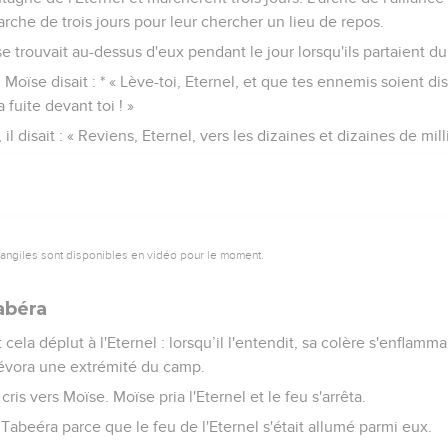
arche de trois jours pour leur chercher un lieu de repos.
se trouvait au-dessus d'eux pendant le jour lorsqu'ils partaient d
, Moïse disait : * « Lève-toi, Eternel, et que tes ennemis soient d
 fuite devant toi ! »
il disait : « Reviens, Eternel, vers les dizaines et dizaines de milli
vangiles sont disponibles en vidéo pour le moment.
Tabéra
ela déplut à l'Eternel : lorsqu’il l'entendit, sa colère s'enflamma
dévora une extrémité du camp.
is vers Moïse. Moïse pria l'Eternel et le feu s'arrêta.
Tabeéra parce que le feu de l'Eternel s'était allumé parmi eux.