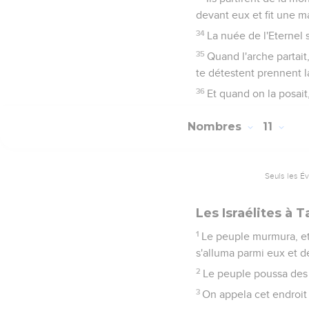
devant eux et fit une m
34
La nuée de l'Eternel 
35
Quand l'arche partait
te détestent prennent la
36
Et quand on la posait, 
Nombres
11
Seuls les É
Les Israélites à 
1
Le peuple murmura, et c
s'alluma parmi eux et 
2
Le peuple poussa des cr
3
On appela cet endroit 