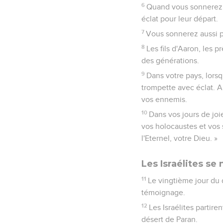
6
Quand vous sonnerez a
éclat pour leur départ.
7
Vous sonnerez aussi p
8
Les fils d'Aaron, les 
des générations.
9
Dans votre pays, lors
trompette avec éclat. A
vos ennemis.
10
Dans vos jours de joi
vos holocaustes et vos 
l'Eternel, votre Dieu. »
Les Israélites se
11
Le vingtième jour du
témoignage.
12
Les Israélites partire
désert de Paran.