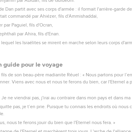
Benjamin par Abidan, fils de Guideoni.
 Dan partit avec ses corps d'armée : il formait l'arrière-garde d
tait commandé par Ahiézer, fils d'Ammishaddaï,
er par Paguiel, fils d'Ocran,
ephthali par Ahira, fils d'Enan.
s lequel les Israélites se mirent en marche selon leurs corps d'armé
 guide pour le voyage
 fils de son beau-père madianite Réuel : « Nous partons pour l’en
nner. Viens avec nous et nous te ferons du bien, car l'Eternel a 
 Je ne viendrai pas, j'irai au contraire dans mon pays et dans ma 
 quitte pas, je t’en prie. Puisque tu connais les endroits où nous
de.
us, nous te ferons jouir du bien que l'Eternel nous fera. »
ntagne de l'Eternel et marchèrent trois jours. L'arche de l'alliance 