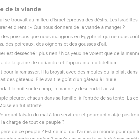
e de la viande
i se trouvait au milieu d'Israël éprouva des désirs. Les Israélit
er et dirent : « Qui nous donnera de la viande à manger ?
des poissons que nous mangions en Egypte et qui ne nous coûta
, des poireaux, des oignons et des gousses d’ail.
ier est desséché : plus rien ! Nos yeux ne voient que de la manne
e de la graine de coriandre et l'apparence du bdellium.
 pour la ramasser. Il la broyait avec des meules ou la pilait dans u
ait des gâteaux. Elle avait le goût d'un gâteau à l'huile.
dait la nuit sur le camp, la manne y descendait aussi.
ple pleurer, chacun dans sa famille, à l'entrée de sa tente. La col
oïse en fut attristé,
 « Pourquoi fais-tu du mal à ton serviteur et pourquoi n'ai-je pas tr
 la charge de tout ce peuple ?
e père de ce peuple ? Est-ce moi qui l'ai mis au monde pour que tu
urrice porte un enfant’jusqu'au pays que tu as juré à ses ancêtr