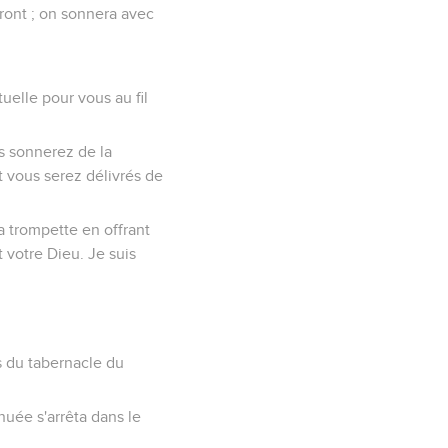
ront ; on sonnera avec
uelle pour vous au fil
us sonnerez de la
t vous serez délivrés de
a trompette en offrant
 votre Dieu. Je suis
s du tabernacle du
 nuée s'arrêta dans le