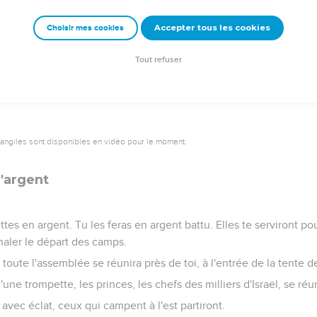
le tabernacle deux jours, un mois ou une année, les Israélites res
elle s'élevait, ils partaient.
Accepter tous les cookies
Choisir mes cookies
l’Eternel qu’ils campaient et partaient. Ils obéissaient au comman
que l'Eternel avait donné par l’intermédiaire de Moïse.
Tout refuser
vangiles sont disponibles en vidéo pour le moment.
'argent
ttes en argent. Tu les feras en argent battu. Elles te serviront p
naler le départ des camps.
oute l'assemblée se réunira près de toi, à l'entrée de la tente d
une trompette, les princes, les chefs des milliers d'Israël, se réu
vec éclat, ceux qui campent à l'est partiront.