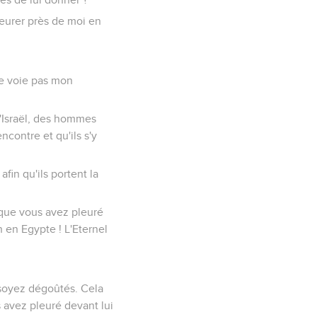
leurer près de moi en
 ne voie pas mon
d'Israël, des hommes
contre et qu'ils s'y
afin qu'ils portent la
sque vous avez pleuré
n en Egypte ! L'Eternel
n soyez dégoûtés. Cela
s avez pleuré devant lui