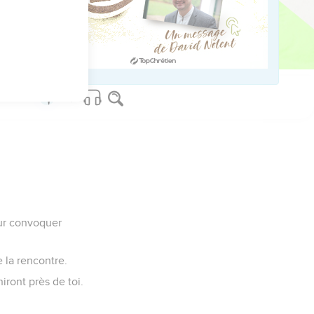
taient à camper et ne
dement de l'Eternel,
our convoquer
e la rencontre.
niront près de toi.