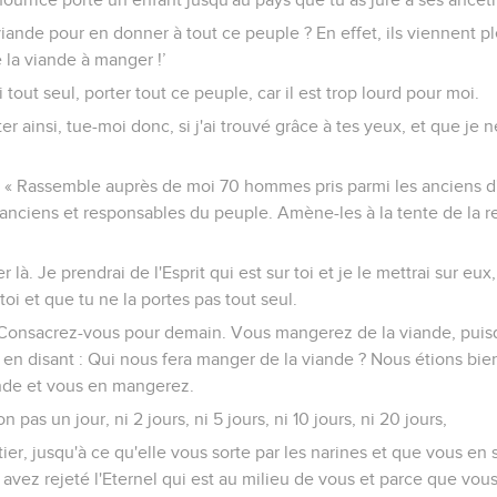
viande pour en donner à tout ce peuple ? En effet, ils viennent p
 la viande à manger !’
tout seul, porter tout ce peuple, car il est trop lourd pour moi.
er ainsi, tue-moi donc, si j'ai trouvé grâce à tes yeux, et que je
e : « Rassemble auprès de moi 70 hommes pris parmi les anciens 
ciens et responsables du peuple. Amène-les à la tente de la ren
 là. Je prendrai de l'Esprit qui est sur toi et je le mettrai sur eux, 
oi et que tu ne la portes pas tout seul.
 ‘Consacrez-vous pour demain. Vous mangerez de la viande, pui
l en disant : Qui nous fera manger de la viande ? Nous étions bie
nde et vous en mangerez.
as un jour, ni 2 jours, ni 5 jours, ni 10 jours, ni 20 jours,
ier, jusqu'à ce qu'elle vous sorte par les narines et que vous e
 avez rejeté l'Eternel qui est au milieu de vous et parce que vou