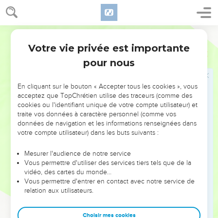
30
« Non ! répondit Hobab. Je préfère retourner dans mon
pays et ma famille. » –
Français Courant
31
« Je t’en prie, reprit Moïse, ne nous abandonne pas. Tu
Votre vie privée est importante
Nombres
10
connais les endroits du désert où nous pourrons installer
pour nous
notre camp ; tu seras notre guide.
32
Si tu nous accompagnes, nous te ferons participer aux
En cliquant sur le bouton « Accepter tous les cookies », vous
bienfaits que le Seigneur va nous accorder. »
acceptez que TopChrétien utilise des traceurs (comme des
33
Les Israélites quittèrent la montagne du Seigneur pour une
cookies ou l'identifiant unique de votre compte utilisateur) et
traite vos données à caractère personnel (comme vos
marche de trois jours. Le coffre de l’alliance du Seigneur les
données de navigation et les informations renseignées dans
précédait pour leur trouver un endroit où ils pourraient
votre compte utilisateur) dans les buts suivants :
s’installer commodément.
34
De jour, la fumée du Seigneur planait au-dessus d’eux,
Mesurer l'audience de notre service
Vous permettre d'utiliser des services tiers tels que de la
lorsqu’ils levaient le camp.
vidéo, des cartes du monde…
35
Au moment du départ du coffre sacré, Moïse s’écriait :
Vous permettre d'entrer en contact avec notre service de
relation aux utilisateurs.
« Dresse-toi, Seigneur, afin que tes ennemis soient dispersés
et que tes adversaires s’enfuient devant toi ! »
Choisir mes cookies
36
Et lorsque l’on déposait le coffre, Moïse s’écriait :