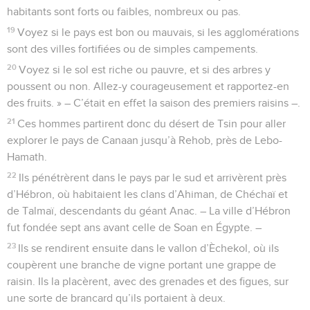
habitants sont forts ou faibles, nombreux ou pas.
19
Voyez si le pays est bon ou mauvais, si les agglomérations
sont des villes fortifiées ou de simples campements.
20
Voyez si le sol est riche ou pauvre, et si des arbres y
poussent ou non. Allez-y courageusement et rapportez-en
des fruits. » – C’était en effet la saison des premiers raisins –.
21
Ces hommes partirent donc du désert de Tsin pour aller
explorer le pays de Canaan jusqu’à Rehob, près de Lebo-
Hamath.
22
Ils pénétrèrent dans le pays par le sud et arrivèrent près
d’Hébron, où habitaient les clans d’Ahiman, de Chéchaï et
de Talmaï, descendants du géant Anac. – La ville d’Hébron
fut fondée sept ans avant celle de Soan en Égypte. –
23
Ils se rendirent ensuite dans le vallon d’Èchekol, où ils
coupèrent une branche de vigne portant une grappe de
raisin. Ils la placèrent, avec des grenades et des figues, sur
une sorte de brancard qu’ils portaient à deux.