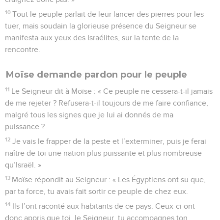
10
Tout le peuple parlait de leur lancer des pierres pour les
tuer, mais soudain la glorieuse présence du Seigneur se
manifesta aux yeux des Israélites, sur la tente de la
rencontre.
Moïse demande pardon pour le peuple
11
Le Seigneur dit à Moïse : « Ce peuple ne cessera-t-il jamais
de me rejeter ? Refusera-t-il toujours de me faire confiance,
malgré tous les signes que je lui ai donnés de ma
puissance ?
12
Je vais le frapper de la peste et l’exterminer, puis je ferai
naître de toi une nation plus puissante et plus nombreuse
qu’Israël. »
13
Moïse répondit au Seigneur : « Les Égyptiens ont su que,
par ta force, tu avais fait sortir ce peuple de chez eux.
14
Ils l’ont raconté aux habitants de ce pays. Ceux-ci ont
donc appris que toi, le Seigneur, tu accompagnes ton