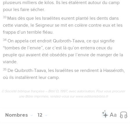
plusieurs milliers de kilos. Ils les étalèrent autour du camp
pour les faire sécher.
33
Mais dès que les Israélites eurent planté les dents dans
cette viande, le Seigneur se mit en colère contre eux et les
frappa d’un terrible fléau.
34
On appela cet endroit Quibroth-Taava, ce qui signifie
“tombes de l’envie”, car c’est là qu’on enterra ceux du
peuple qui avaient été obsédés par l’envie de manger de la
viande.
35
De Quibroth-Taava, les Israélites se rendirent à Hasséroth,
où ils installèrent leur camp.
© Société biblique française – Bibli’O, 1997, avec autorisation. Pour vous procurer
une Bible imprimée, rendez-vous sur www.editionsbiblio.fr
Nombres
12