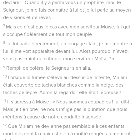
déclarer : Quand il y a parmi vous un prophète, moi, le
Seigneur, je me fais connaître à lui et je lui parle au moyen
de visions et de rêves.
7
Mais ce n’est pas le cas avec mon serviteur Moïse, lui qui
s’occupe fidèlement de tout mon peuple.
8
Je lui parle directement, en langage clair ; je me montre à
lui, il me voit apparaître devant lui. Alors pourquoi n’avez-
vous pas craint de critiquer mon serviteur Moïse ? »
9
Rempli de colère, le Seigneur s’en alla.
10
Lorsque la fumée s’éleva au-dessus de la tente, Miriam
était couverte de taches blanches comme la neige, des
taches de lèpre. Aaron la regarda : elle était lépreuse !
11
Il s’adressa à Moïse : « Nous sommes coupables ! lui dit-il.
Mais je t’en prie, ne nous inflige pas la punition que nous
méritons à cause de notre conduite insensée.
12
Que Miriam ne devienne pas semblable à ces enfants
mort-nés dont la chair est déjà à moitié rongée au moment