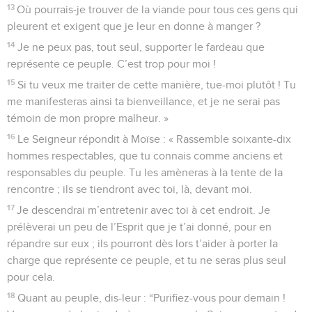
13
Où pourrais-je trouver de la viande pour tous ces gens qui
pleurent et exigent que je leur en donne à manger ?
14
Je ne peux pas, tout seul, supporter le fardeau que
représente ce peuple. C’est trop pour moi !
15
Si tu veux me traiter de cette manière, tue-moi plutôt ! Tu
me manifesteras ainsi ta bienveillance, et je ne serai pas
témoin de mon propre malheur. »
16
Le Seigneur répondit à Moïse : « Rassemble soixante-dix
hommes respectables, que tu connais comme anciens et
responsables du peuple. Tu les amèneras à la tente de la
rencontre ; ils se tiendront avec toi, là, devant moi.
17
Je descendrai m’entretenir avec toi à cet endroit. Je
prélèverai un peu de l’Esprit que je t’ai donné, pour en
répandre sur eux ; ils pourront dès lors t’aider à porter la
charge que représente ce peuple, et tu ne seras plus seul
pour cela.
18
Quant au peuple, dis-leur : “Purifiez-vous pour demain !