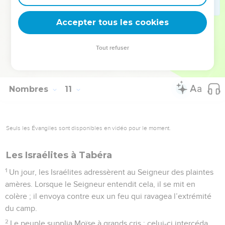
« Seigneur, reviens prendre place au milieu des familles
Accepter tous les cookies
innombrables d’Israël ! »
© Société biblique française – Bibli’O, 1997, avec autorisation. Pour vous procurer
Tout refuser
une Bible imprimée, rendez-vous sur www.editionsbiblio.fr
Nombres
11
Seuls les Évangiles sont disponibles en vidéo pour le moment.
Les Israélites à Tabéra
1
Un jour, les Israélites adressèrent au Seigneur des plaintes
amères. Lorsque le Seigneur entendit cela, il se mit en
colère ; il envoya contre eux un feu qui ravagea l’extrémité
du camp.
2
Le peuple supplia Moïse à grands cris ; celui-ci intercéda