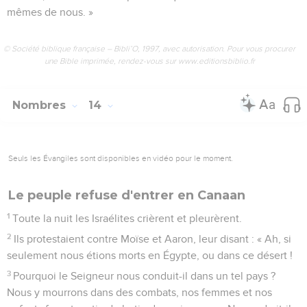
mêmes de nous. »
© Société biblique française – Bibli’O, 1997, avec autorisation. Pour vous procurer
une Bible imprimée, rendez-vous sur www.editionsbiblio.fr
Nombres
14
Seuls les Évangiles sont disponibles en vidéo pour le moment.
Le peuple refuse d'entrer en Canaan
1
Toute la nuit les Israélites crièrent et pleurèrent.
2
Ils protestaient contre Moïse et Aaron, leur disant : « Ah, si
seulement nous étions morts en Égypte, ou dans ce désert !
3
Pourquoi le Seigneur nous conduit-il dans un tel pays ?
Nous y mourrons dans des combats, nos femmes et nos