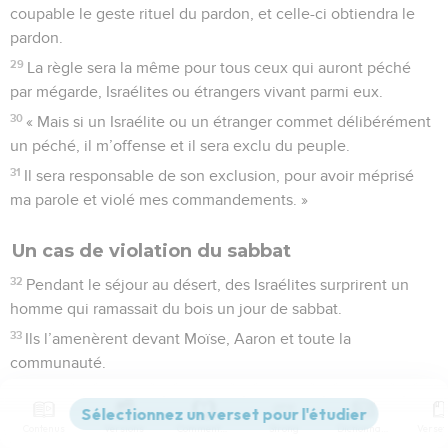
coupable le geste rituel du pardon, et celle-ci obtiendra le
pardon.
29
La règle sera la même pour tous ceux qui auront péché
par mégarde, Israélites ou étrangers vivant parmi eux.
30
« Mais si un Israélite ou un étranger commet délibérément
un péché, il m’offense et il sera exclu du peuple.
31
Il sera responsable de son exclusion, pour avoir méprisé
ma parole et violé mes commandements. »
Un cas de violation du sabbat
32
Pendant le séjour au désert, des Israélites surprirent un
homme qui ramassait du bois un jour de sabbat.
33
Ils l’amenèrent devant Moïse, Aaron et toute la
communauté.
34
On le mit sous bonne garde, dans l’attente d’une
prescription sur la peine à lui infliger.
Contenus
Versions
Commentaires
Strong
Dictionnaire
35
Le Seigneur dit alors à Moïse : « Cet homme doit être mis à