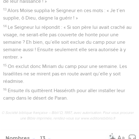
de leur naissance ! »
13
Alors Moïse supplia le Seigneur en ces mots : « Je t’en
supplie, ô Dieu, daigne la guérir ! »
14
Le Seigneur lui répondit : « Si son père lui avait craché au
visage, ne serait-elle pas couverte de honte pour une
semaine ? Eh bien, qu’elle soit exclue du camp pour une
semaine aussi ! Ensuite seulement elle sera autorisée à y
rentrer. »
15
On exclut donc Miriam du camp pour une semaine. Les
Israélites ne se mirent pas en route avant qu’elle y soit
réadmise.
16
Ensuite ils quittèrent Hasséroth pour aller installer leur
camp dans le désert de Paran.
© Société biblique française – Bibli’O, 1997, avec autorisation. Pour vous procurer
une Bible imprimée, rendez-vous sur www.editionsbiblio.fr
Nombres
13