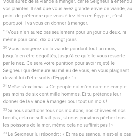
Vous aurez de la viande à manger, car le Seigneur a entendu
vos plaintes. Il sait que vous avez grande envie de viande, au
point de prétendre que vous étiez bien en Égypte ; c’est
pourquoi il va vous en donner à manger.
19
Vous n’en aurez pas seulement pour un jour ou deux, ni
même pour cinq, dix ou vingt jours.
20
Vous mangerez de la viande pendant tout un mois,
jusqu’à en être dégoûtés, jusqu’à ce qu’elle vous ressorte
par le nez. Ce sera votre punition pour avoir rejeté le
Seigneur qui demeure au milieu de vous, en vous plaignant
devant lui d’être sortis d’Égypte.” »
21
Moïse s’exclama : « Ce peuple qui m’entoure ne compte
pas moins de six cent mille hommes. Et tu prétends leur
donner de la viande à manger pour tout un mois !
22
Si nous abattions tous nos moutons, nos chèvres et nos
bœufs, cela ne suffirait pas ; si nous pouvions pêcher tous
les poissons de la mer, même cela ne suffirait pas ! »
23
Le Seigneur lui répondit : « Et ma puissance, n’est-elle pas