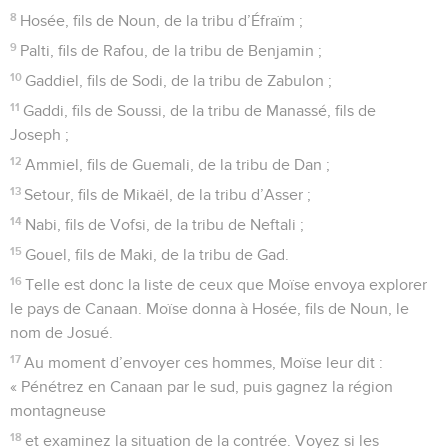
8
Hosée, fils de Noun, de la tribu d’Éfraïm ;
9
Palti, fils de Rafou, de la tribu de Benjamin ;
10
Gaddiel, fils de Sodi, de la tribu de Zabulon ;
11
Gaddi, fils de Soussi, de la tribu de Manassé, fils de
Joseph ;
12
Ammiel, fils de Guemali, de la tribu de Dan ;
13
Setour, fils de Mikaël, de la tribu d’Asser ;
14
Nabi, fils de Vofsi, de la tribu de Neftali ;
15
Gouel, fils de Maki, de la tribu de Gad.
16
Telle est donc la liste de ceux que Moïse envoya explorer
le pays de Canaan. Moïse donna à Hosée, fils de Noun, le
nom de Josué.
17
Au moment d’envoyer ces hommes, Moïse leur dit :
« Pénétrez en Canaan par le sud, puis gagnez la région
montagneuse
18
et examinez la situation de la contrée. Voyez si les