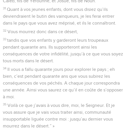
Caleb, fils de Yefounné, et Josué, fils de Noun.
31
Quant à vos jeunes enfants, dont vous disiez qu’ils
deviendraient le butin des vainqueurs, je les ferai entrer
dans le pays que vous avez méprisé, et ils le connaîtront.
32
Vous mourrez donc dans ce désert,
33
tandis que vos enfants y garderont leurs troupeaux
pendant quarante ans. Ils supporteront ainsi les
conséquences de votre infidélité, jusqu’à ce que vous soyez
tous morts dans le désert.
34
Il vous a fallu quarante jours pour explorer le pays ; eh
bien, c’est pendant quarante ans que vous subirez les
conséquences de vos péchés. A chaque jour correspondra
une année. Ainsi vous saurez ce qu’il en coûte de s’opposer
à moi.
35
Voilà ce que j’avais à vous dire, moi, le Seigneur. Et je
vous assure que je vais vous traiter ainsi, communauté
insupportable liguée contre moi : jusqu’au dernier vous
mourrez dans le désert.” »