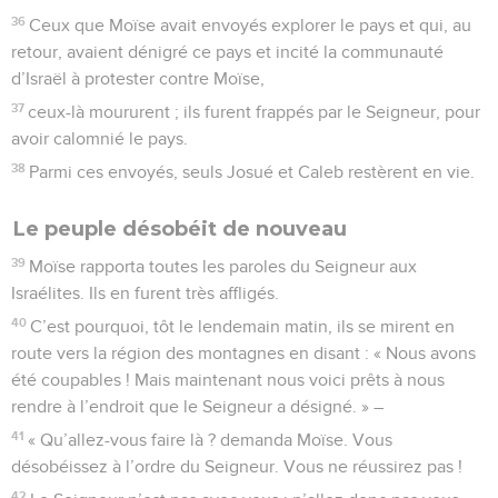
36
Ceux que Moïse avait envoyés explorer le pays et qui, au
retour, avaient dénigré ce pays et incité la communauté
d’Israël à protester contre Moïse,
37
ceux-là moururent ; ils furent frappés par le Seigneur, pour
avoir calomnié le pays.
38
Parmi ces envoyés, seuls Josué et Caleb restèrent en vie.
Le peuple désobéit de nouveau
39
Moïse rapporta toutes les paroles du Seigneur aux
Israélites. Ils en furent très affligés.
40
C’est pourquoi, tôt le lendemain matin, ils se mirent en
route vers la région des montagnes en disant : « Nous avons
été coupables ! Mais maintenant nous voici prêts à nous
rendre à l’endroit que le Seigneur a désigné. » –
41
« Qu’allez-vous faire là ? demanda Moïse. Vous
désobéissez à l’ordre du Seigneur. Vous ne réussirez pas !
42