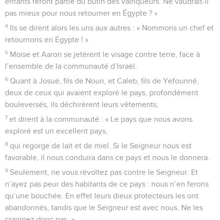
enfants feront partie du butin des vainqueurs. Ne vaudrait-il
pas mieux pour nous retourner en Égypte ? »
4
Ils se dirent alors les uns aux autres : « Nommons un chef et
retournons en Égypte ! »
5
Moïse et Aaron se jetèrent le visage contre terre, face à
l’ensemble de la communauté d’Israël.
6
Quant à Josué, fils de Noun, et Caleb, fils de Yefounné,
deux de ceux qui avaient exploré le pays, profondément
bouleversés, ils déchirèrent leurs vêtements,
7
et dirent à la communauté : « Le pays que nous avons
exploré est un excellent pays,
8
qui regorge de lait et de miel. Si le Seigneur nous est
favorable, il nous conduira dans ce pays et nous le donnera.
9
Seulement, ne vous révoltez pas contre le Seigneur. Et
n’ayez pas peur des habitants de ce pays : nous n’en ferons
qu’une bouchée. En effet leurs dieux protecteurs les ont
abandonnés, tandis que le Seigneur est avec nous. Ne les
craignez donc pas. »