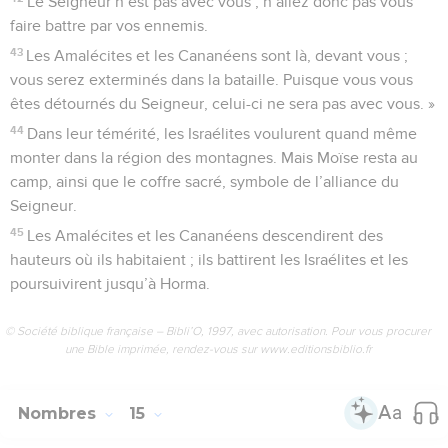
Le Seigneur n’est pas avec vous ; n’allez donc pas vous
faire battre par vos ennemis.
43
Les Amalécites et les Cananéens sont là, devant vous ;
vous serez exterminés dans la bataille. Puisque vous vous
êtes détournés du Seigneur, celui-ci ne sera pas avec vous. »
44
Dans leur témérité, les Israélites voulurent quand même
monter dans la région des montagnes. Mais Moïse resta au
camp, ainsi que le coffre sacré, symbole de l’alliance du
Seigneur.
45
Les Amalécites et les Cananéens descendirent des
hauteurs où ils habitaient ; ils battirent les Israélites et les
poursuivirent jusqu’à Horma.
© Société biblique française – Bibli’O, 1997, avec autorisation. Pour vous procurer
une Bible imprimée, rendez-vous sur www.editionsbiblio.fr
Nombres
15