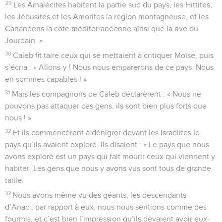
29
Les Amalécites habitent la partie sud du pays, les Hittites,
les Jébusites et les Amorites la région montagneuse, et les
Cananéens la côte méditerranéenne ainsi que la rive du
Jourdain. »
30
Caleb fit taire ceux qui se mettaient à critiquer Moïse, puis
s’écria : « Allons-y ! Nous nous emparerons de ce pays. Nous
en sommes capables ! »
31
Mais les compagnons de Caleb déclarèrent : « Nous ne
pouvons pas attaquer ces gens, ils sont bien plus forts que
nous ! »
32
Et ils commencèrent à dénigrer devant les Israélites le
pays qu’ils avaient exploré. Ils disaient : « Le pays que nous
avons exploré est un pays qui fait mourir ceux qui viennent y
habiter. Les gens que nous y avons vus sont tous de grande
taille.
33
Nous avons même vu des géants, les descendants
d’Anac ; par rapport à eux, nous nous sentions comme des
fourmis, et c’est bien l’impression qu’ils devaient avoir eux-