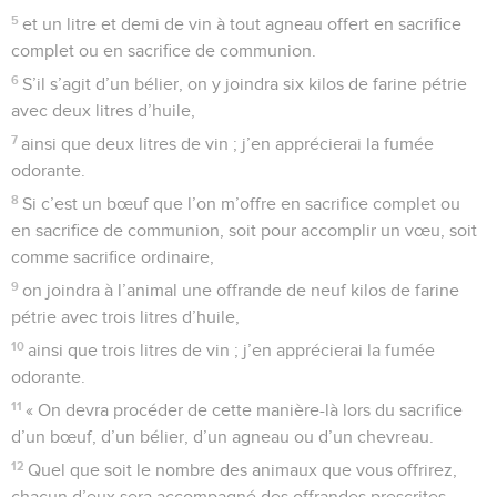
5
et un litre et demi de vin à tout agneau offert en sacrifice
complet ou en sacrifice de communion.
6
S’il s’agit d’un bélier, on y joindra six kilos de farine pétrie
avec deux litres d’huile,
7
ainsi que deux litres de vin ; j’en apprécierai la fumée
odorante.
8
Si c’est un bœuf que l’on m’offre en sacrifice complet ou
en sacrifice de communion, soit pour accomplir un vœu, soit
comme sacrifice ordinaire,
9
on joindra à l’animal une offrande de neuf kilos de farine
pétrie avec trois litres d’huile,
10
ainsi que trois litres de vin ; j’en apprécierai la fumée
odorante.
11
« On devra procéder de cette manière-là lors du sacrifice
d’un bœuf, d’un bélier, d’un agneau ou d’un chevreau.
12
Quel que soit le nombre des animaux que vous offrirez,
chacun d’eux sera accompagné des offrandes prescrites.