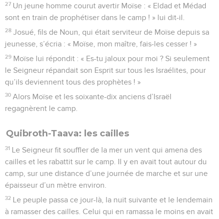
27
Un jeune homme courut avertir Moïse : « Eldad et Médad
sont en train de prophétiser dans le camp ! » lui dit-il.
28
Josué, fils de Noun, qui était serviteur de Moïse depuis sa
jeunesse, s’écria : « Moïse, mon maître, fais-les cesser ! »
29
Moïse lui répondit : « Es-tu jaloux pour moi ? Si seulement
le Seigneur répandait son Esprit sur tous les Israélites, pour
qu’ils deviennent tous des prophètes ! »
30
Alors Moïse et les soixante-dix anciens d’Israël
regagnèrent le camp.
Quibroth-Taava: les cailles
31
Le Seigneur fit souffler de la mer un vent qui amena des
cailles et les rabattit sur le camp. Il y en avait tout autour du
camp, sur une distance d’une journée de marche et sur une
épaisseur d’un mètre environ.
32
Le peuple passa ce jour-là, la nuit suivante et le lendemain
à ramasser des cailles. Celui qui en ramassa le moins en avait